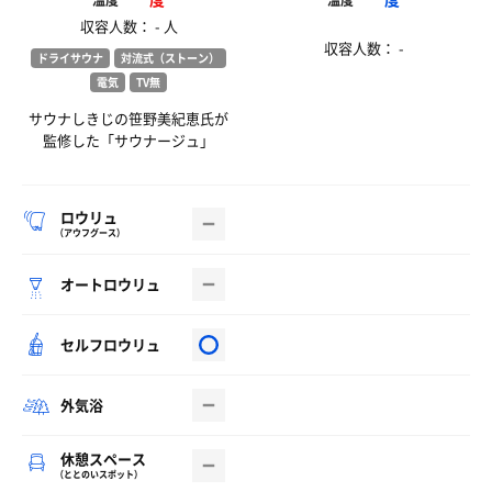
温度
温度
収容人数： - 人
収容人数： -
ドライサウナ
対流式（ストーン）
電気
TV無
サウナしきじの笹野美紀恵氏が
監修した「サウナージュ」
ロウリュ
（アウフグース）
オートロウリュ
セルフロウリュ
外気浴
休憩スペース
（ととのいスポット）