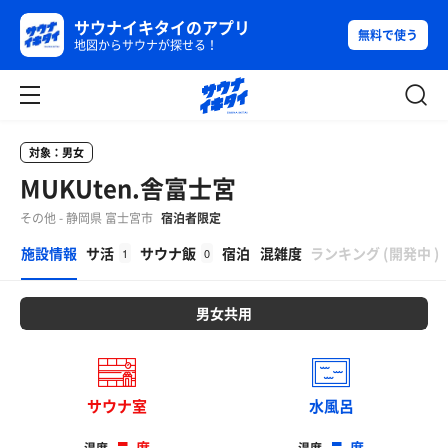
サウナイキタイのアプリ
無料で使う
地図からサウナが探せる！
対象：男女
MUKUten.舎富士宮
その他 - 静岡県 富士宮市
宿泊者限定
β
施設情報
サ活
サウナ飯
宿泊
混雑度
ランキング
(
開発中
)
1
0
男女共用
サウナ室
水風呂
-
-
度
度