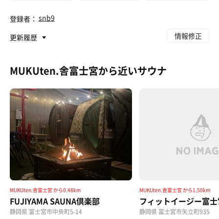
snb9
登録者：
情報修正
更新履歴
MUKUten.舎富士宮から近いサウナ
MUKUten.舎富士宮 から0.48km
MUKUten.舎富士宮 から1.50km
FUJIYAMA SAUNA倶楽部
フィットイージー富士
静岡県 富士宮市中央町5-14
静岡県 富士宮市矢立町935