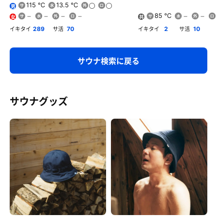
115 ℃
13.5 ℃
男
85 ℃
女
共
用
イキタイ
サ活
イキタイ
サ活
289
70
2
10
サウナ検索に戻る
サウナグッズ