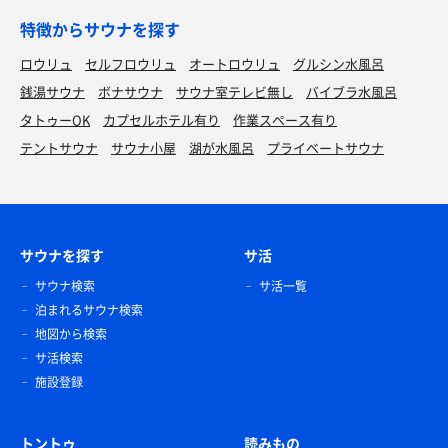
特徴からサウナを探す
ロウリュ
セルフロウリュ
オートロウリュ
グルシン水風呂
銭湯サウナ
ボナサウナ
サウナ室テレビ無し
バイブラ水風呂
タトゥーOK
カプセルホテル有り
作業スペース有り
テントサウナ
サウナ小屋
湖が水風呂
プライベートサウナ
サウナを探す
サ活
サウナ検索
サ活一覧
泊まれるサウナ検索
地図から検索
サ活検索
施設登録
トントゥ
読みもの