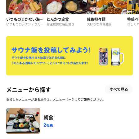
いつものまかない海鮮丼
とんかつ定食
辣椒担々麺
特盛ペ
いつものロシナンテさん まかない海鮮丼。本日はかなりの赤系☺️
高速提供に毎回驚き
大好きな冷凍麺🍜
メニューから探す
すべて見る
重複したメニューがある場合は、メニューページよりご報告ください。
朝食
2
投稿