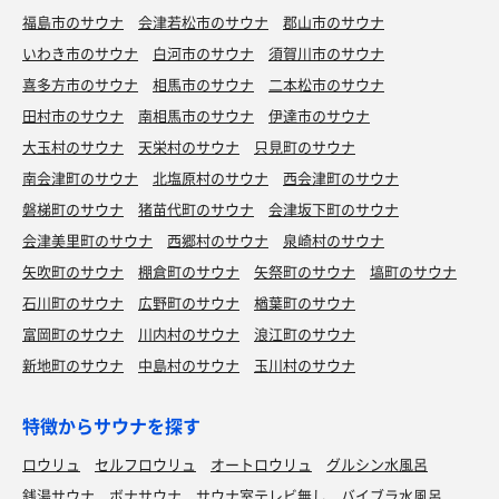
福島市のサウナ
会津若松市のサウナ
郡山市のサウナ
いわき市のサウナ
白河市のサウナ
須賀川市のサウナ
喜多方市のサウナ
相馬市のサウナ
二本松市のサウナ
田村市のサウナ
南相馬市のサウナ
伊達市のサウナ
大玉村のサウナ
天栄村のサウナ
只見町のサウナ
南会津町のサウナ
北塩原村のサウナ
西会津町のサウナ
磐梯町のサウナ
猪苗代町のサウナ
会津坂下町のサウナ
会津美里町のサウナ
西郷村のサウナ
泉崎村のサウナ
矢吹町のサウナ
棚倉町のサウナ
矢祭町のサウナ
塙町のサウナ
石川町のサウナ
広野町のサウナ
楢葉町のサウナ
富岡町のサウナ
川内村のサウナ
浪江町のサウナ
新地町のサウナ
中島村のサウナ
玉川村のサウナ
特徴からサウナを探す
ロウリュ
セルフロウリュ
オートロウリュ
グルシン水風呂
銭湯サウナ
ボナサウナ
サウナ室テレビ無し
バイブラ水風呂