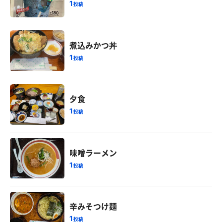
1
投稿
煮込みかつ丼
1
投稿
夕食
1
投稿
味噌ラーメン
1
投稿
辛みそつけ麺
1
投稿