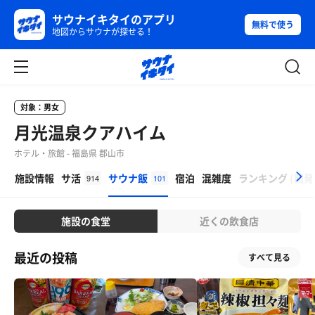
サウナイキタイのアプリ
無料で使う
地図からサウナが探せる！
対象：男女
月光温泉クアハイム
ホテル・旅館 - 福島県 郡山市
β
施設情報
サ活
サウナ飯
宿泊
混雑度
ランキング
(
開発
914
101
施設の食堂
近くの飲食店
最近の投稿
すべて見る