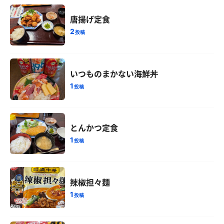
唐揚げ定食
2
投稿
いつものまかない海鮮丼
1
投稿
とんかつ定食
1
投稿
辣椒担々麺
1
投稿