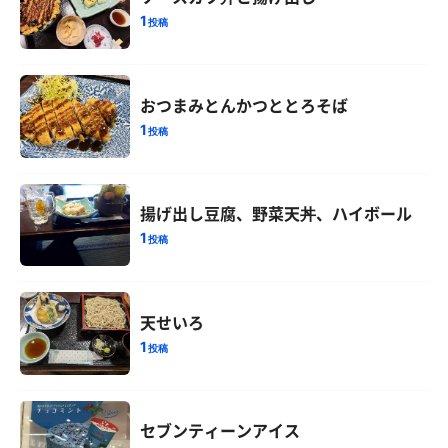
1
投稿
おつまみとんかつととろそば
1
投稿
揚げ出し豆腐、野菜天丼、ハイボール
1
投稿
天せいろ
1
投稿
セブンティーンアイス