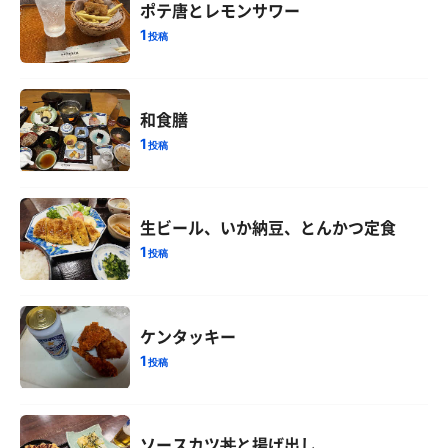
ポテ唐とレモンサワー
1
投稿
和食膳
1
投稿
生ビール、いか納豆、とんかつ定食
1
投稿
ケンタッキー
1
投稿
ソースカツ丼と揚げ出し