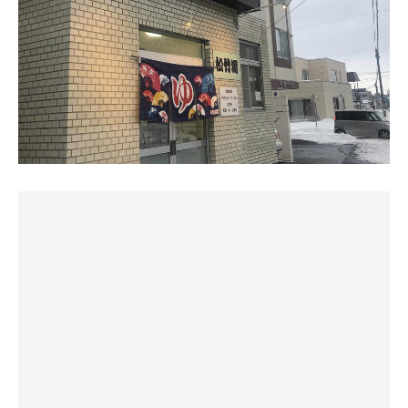
ふくらはぎへのダメージ少ない。スチームなのに、心拍数
とりあえず蒸されよう…
白い椅子が２脚、直角に置かれてる。座り心地良し！
130超え。下手なドライより、全然よいのでは？水シャワ
………15分…出るか…
スパ・アルパのクナイプトシャワー（個室水滴シャワー
ーのため、体温が下がり足りないため、長めの休憩を要す
水シャワー浴びてあしたのジョー！！
部屋）とスチームサウナを同時に思い浮かべる😌
る。浴室入口付近に、銭湯では珍しい整いイスが❣️体を拭
……物足りない…
いて顔を上げると、どこからか心地よい風が。ああ、ちゃ
温度50℃、湿度56％！
んと換気口の下にイス置いてくれてるのね。3セット目は
２セット目
マットを外れたところの床はアッチアチ！
他の方と2人にて、スチームで曇って視界が悪いので、逆
まぁまぁ予想してましたよ
外は真っ白で見えないよ。
に自分の世界没入しやすくよき。湿度はMAX50%振り切
最悪の状態を…
り、計測不能。16/30
こんなことあるかと思い
貸し切りサいこう〜
ちゃんとシュミレーションしましたから
２セット目はまずは
マンション理事会のモヤモヤ事項を思い出したけど、蒸
浴槽で体をギリギリまで
されながら思案したら、サっぱり片づいた😊
温めでサウナへ…
なかなか良い…
ドアを開けるとすぐサウナー専用カランがあり、立ちシ
10分後…水シャワーを浴びて
ャワーが可能。
浴室内の入口の横のプラ椅子へ!
ひんやりゆったりやさしく冷ませる。
…微妙…あまみも少なめ…ととのわず…
うん、これでいーよ。
３セット目
なんか、肩の力がぬける。
もっと下地で温めないとダメだと
思い…まずは
‥‥住宅街の中のスパ・アルパ！？