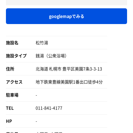
浴槽に立って足だけ数分…
そのあと体もつかり数分…
♨️ ♨️ ♨️ ♨️ ♨️ ♨️
のぼせる手前で頭水して
googlemapでみる
サウナへ…
20：00 〜 20：30
もう入った直後からフラフラです
攻略方を考えながら入る
サウナ：8分
サウナも以外と楽しいなぁ
水シャワー：1分
施設名
松竹湯
とか思いながら8分！！
カラン前椅子休憩：少々
水シャワーをこれでもか!!
×1セット
施設タイプ
銭湯（公衆浴場）
ってくらい浴びながら
プラ椅子へ…
松竹湯をひと言でいうなら、清潔感。
住所
北海道 札幌市 豊平区美園7条3-3-13
あまみバッチリ！ととのった!!
そして、銭湯で初めてノーブルな気分を味わった♨️
アクセス
地下鉄東豊線美園駅1番出口徒歩4分
松竹湯さん❤️
ありがとうございます😊
満足したから、今日はハシゴ湯やーめた😚
駐車場
-
また新たな発見！！
自分が施設に合わせると
TEL
011-841-4177
ちゃんと…ととのう…
人間関係と一緒！！
HP
広い心で歩み寄ろう！！
-
良い施設、良い体験でした✌️