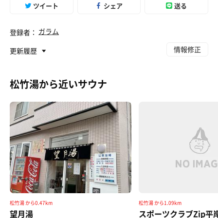
ツイート
シェア
送る
ガラム
登録者：
情報修正
更新履歴
松竹湯から近いサウナ
松竹湯 から0.47km
松竹湯 から1.09km
望月湯
スポーツクラブZip平