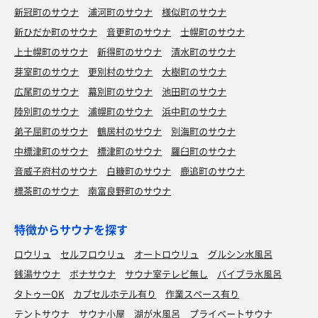
新冠町のサウナ
浦河町のサウナ
様似町のサウナ
新ひだか町のサウナ
音更町のサウナ
士幌町のサウナ
上士幌町のサウナ
新得町のサウナ
清水町のサウナ
芽室町のサウナ
更別村のサウナ
大樹町のサウナ
広尾町のサウナ
幕別町のサウナ
池田町のサウナ
陸別町のサウナ
浦幌町のサウナ
浜中町のサウナ
弟子屈町のサウナ
鶴居村のサウナ
別海町のサウナ
中標津町のサウナ
標津町のサウナ
羅臼町のサウナ
音威子府村のサウナ
白糠町のサウナ
鹿追町のサウナ
標茶町のサウナ
南富良野町のサウナ
特徴からサウナを探す
ロウリュ
セルフロウリュ
オートロウリュ
グルシン水風呂
銭湯サウナ
ボナサウナ
サウナ室テレビ無し
バイブラ水風呂
タトゥーOK
カプセルホテル有り
作業スペース有り
テントサウナ
サウナ小屋
湖が水風呂
プライベートサウナ