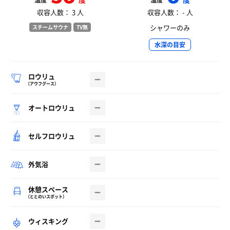
温度
温度
収容人数： 3 人
収容人数： - 人
シャワーのみ
スチームサウナ
TV無
水深の目安
ロウリュ
（アウフグース）
オートロウリュ
セルフロウリュ
外気浴
休憩スペース
（ととのいスポット）
ウィスキング