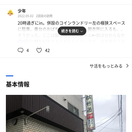
サウナはスチーム…
ロッカーの中にはハンガーが２つもあって便利。
ここをどう攻めるか…
少年
数日前からイロイロ考え
♨️ ♨️ ♨️ ♨️ ♨️ ♨️
2022.05.02
2回目の訪問
シュミレーションしてました(笑)
20時過ぎにin。併設のコインランドリー左の極狭スペース
クリーム色を基調とした明るくてキレイな浴室は、カラ
に駐車。番台のおばちゃんにご挨拶、脱衣所に入るも、、
暖簾をくぐり、いざ出陣！！
続きを読む
ンや浴槽があってもよさそうな中央部分に何にもなく、床
そうだった、ここは鍵を借りるスタイル🔑前は分からなか
出迎えてくれたおかみさんは
の上に桶や椅子が積まれてる。
ったが、鍵を紛失する人が少なくないので、自衛策か？浴
56℃
男
いい人オーラ満開の人物
壁のカランにはホース付きのプッシュ式シャワー完備。
先客3〜4名、浴室の真ん中の椅子と桶の島より椅子を持
最近気づき始めたのが
4
42
飲料水も出しっぱなしなら冷たくてgood👍
つ。桶は使わない派。子ども用？のプーさんにほっこり。
こういう人が番台にいる施設は
左奥の電気風呂前のカランに陣取る。鏡の前にお風呂カゴ
✨キレイ✨…
男湯全体で４人だけなのに、侘しさや悲壮感ゼロ。
サ活をもっとみる
が置けるのが嬉しい。タイルの目地もキレイに磨かれ、清
やはりキレイ!!この仮説いけるかも…
潔感ハンパなし❣️体を洗っていると、電気風呂に入って来
おじちゃんがいつまでも動かない、隅のおひとりさま風
た方がずっとこちらを向いているのが気になる。。洗体
キレイな浴室で洗体し…
基本情報
呂は、よく見ると水風呂じゃなくて電気風呂だった。
後、スチームサウナへ。入って右の椅子に腰掛ける。とに
まずは浴槽で体を温めサウナへ…
それで気づいた。
かくふくらはぎが熱くて痛い、火傷寸前。定期的にシャワ
…ヌルい…これは…
あー、ここ、水風呂が無い‥‥？
ーが出るタイプではなく、常時シューっと蒸発している。
癒しのスチームではなく、暴力的スチーム。水風呂はない
1セット目
♨️ ♨️ ♨️ ♨️ ♨️ ♨️
ので、出たとこの水シャワーにてクールダウン🐧16〜7℃
ガラスばりのサウナは…
で、ヒヤッとしなくてよき。首〜後頭部付近にシャワーを
バルコニー？
水枕つきのバイブラ主浴槽から隣の窓が曇ったハウスに
当て続けると、休憩時に爽快感が訪れる。休憩は主浴槽の
喫煙所？みたいな雰囲気で…
入ると、ムワワッとよいスチーム！
縁にて。2セット目は、入って奥の椅子にて。こちらは、
サウナ内はプラ椅子が3脚！