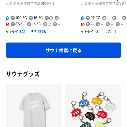
北海道 札幌市豊平区美園5条7-1
北海道 札幌市豊平区平岸3条8-
100 ℃
15 ℃
92 ℃
男
男
85 ℃
16 ℃
女
女
イキタイ
サ活
イキタイ
サ活
521
1798
4
1
サウナ検索に戻る
サウナグッズ