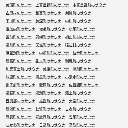
美瑛町のサウナ
上富良野町のサウナ
中富良野町のサウナ
占冠村のサウナ
和寒町のサウナ
剣淵町のサウナ
下川町のサウナ
美深町のサウナ
中川町のサウナ
幌加内町のサウナ
増毛町のサウナ
小平町のサウナ
苫前町のサウナ
羽幌町のサウナ
初山別村のサウナ
遠別町のサウナ
天塩町のサウナ
猿払村のサウナ
浜頓別町のサウナ
中頓別町のサウナ
枝幸町のサウナ
豊富町のサウナ
礼文町のサウナ
利尻町のサウナ
利尻富士町のサウナ
美幌町のサウナ
津別町のサウナ
斜里町のサウナ
清里町のサウナ
小清水町のサウナ
訓子府町のサウナ
置戸町のサウナ
佐呂間町のサウナ
遠軽町のサウナ
湧別町のサウナ
滝上町のサウナ
西興部村のサウナ
雄武町のサウナ
大空町のサウナ
豊浦町のサウナ
壮瞥町のサウナ
白老町のサウナ
厚真町のサウナ
洞爺湖町のサウナ
安平町のサウナ
むかわ町のサウナ
日高町のサウナ
平取町のサウナ