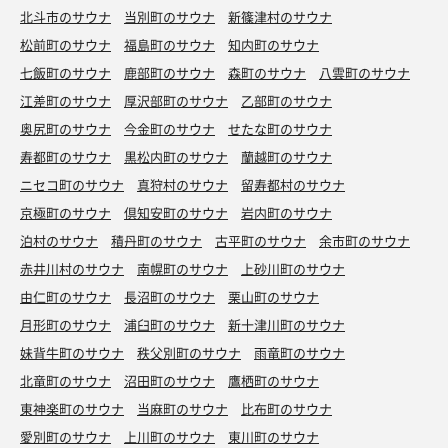
北斗市のサウナ
当別町のサウナ
新篠津村のサウナ
松前町のサウナ
福島町のサウナ
知内町のサウナ
七飯町のサウナ
鹿部町のサウナ
森町のサウナ
八雲町のサウナ
江差町のサウナ
厚沢部町のサウナ
乙部町のサウナ
奥尻町のサウナ
今金町のサウナ
せたな町のサウナ
寿都町のサウナ
黒松内町のサウナ
蘭越町のサウナ
ニセコ町のサウナ
真狩村のサウナ
留寿都村のサウナ
京極町のサウナ
倶知安町のサウナ
岩内町のサウナ
泊村のサウナ
積丹町のサウナ
古平町のサウナ
余市町のサウナ
赤井川村のサウナ
南幌町のサウナ
上砂川町のサウナ
由仁町のサウナ
長沼町のサウナ
栗山町のサウナ
月形町のサウナ
浦臼町のサウナ
新十津川町のサウナ
妹背牛町のサウナ
秩父別町のサウナ
雨竜町のサウナ
北竜町のサウナ
沼田町のサウナ
鷹栖町のサウナ
東神楽町のサウナ
当麻町のサウナ
比布町のサウナ
愛別町のサウナ
上川町のサウナ
東川町のサウナ