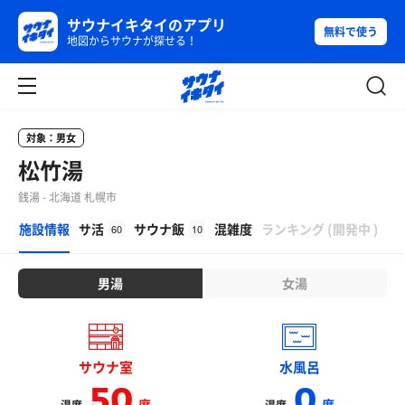
サウナイキタイのアプリ
無料で使う
地図からサウナが探せる！
対象：男女
松竹湯
銭湯 - 北海道 札幌市
β
施設情報
サ活
サウナ飯
混雑度
ランキング
(
開発中
)
60
10
男湯
女湯
サウナ室
水風呂
50
0
度
度