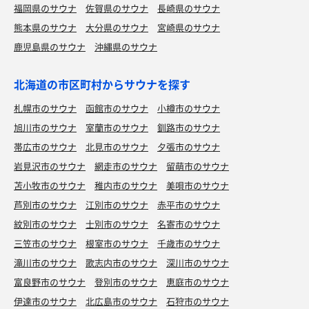
福岡県のサウナ
佐賀県のサウナ
長崎県のサウナ
熊本県のサウナ
大分県のサウナ
宮崎県のサウナ
鹿児島県のサウナ
沖縄県のサウナ
北海道の市区町村からサウナを探す
札幌市のサウナ
函館市のサウナ
小樽市のサウナ
旭川市のサウナ
室蘭市のサウナ
釧路市のサウナ
帯広市のサウナ
北見市のサウナ
夕張市のサウナ
岩見沢市のサウナ
網走市のサウナ
留萌市のサウナ
苫小牧市のサウナ
稚内市のサウナ
美唄市のサウナ
芦別市のサウナ
江別市のサウナ
赤平市のサウナ
紋別市のサウナ
士別市のサウナ
名寄市のサウナ
三笠市のサウナ
根室市のサウナ
千歳市のサウナ
滝川市のサウナ
歌志内市のサウナ
深川市のサウナ
富良野市のサウナ
登別市のサウナ
恵庭市のサウナ
伊達市のサウナ
北広島市のサウナ
石狩市のサウナ