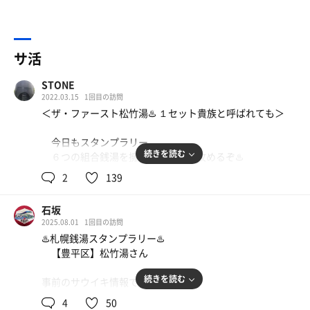
サ活
STONE
2022.03.15
1回目の訪問
＜ザ・ファースト松竹湯♨️ １セット貴族と呼ばれても＞
今日もスタンプラリー。
続きを読む
６つの組合銭湯を擁する豊平区を攻めるぞ♨️
清田からのバイト帰りに初訪問🚙
2
139
まだまだデコボコの雪道を進み、暗がりの中に看板の灯
石坂
りを見つけてホッとひと息つく😮‍💨 併設のコインランドリ
2025.08.01
1回目の訪問
ー横にベ◯ツを停めてのれんをくぐる。
♨️札幌銭湯スタンプラリー♨️
【豊平区】松竹湯さん
おかみさん、品があって優しい☺️
続きを読む
事前のサウイキ情報で…
脱衣所で空いてるロッカーがひとつも無くて焦るが、よ
水風呂がない…
く見ると鍵を受付でもらってくる仕組みなんだね😅
4
50