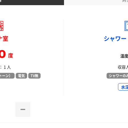
ナ室
シャワー
0
度
温
 1 人
収容人
トーン）
電気
TV無
シャワーの
水