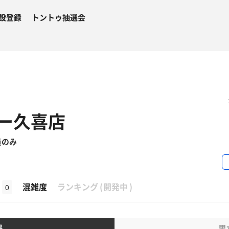
設登録
トントゥ抽選会
ー久喜店
員のみ
β
混雑度
ランキング
(
開発中
)
0
湯
男