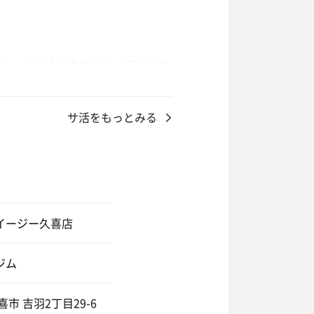
ッシュしてその香りによってととの
サ活をもっとみる
使ってみる。
い。
イージー久喜店
ジム
喜市 吉羽2丁目29-6