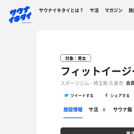
サウナイキタイとは？
サ活
マガジン
施
対象：男女
フィットイージ
スポーツジム - 埼玉県 久喜市
会
ツイートする
シェアする
施設情報
サ活
サウナ飯
8
男