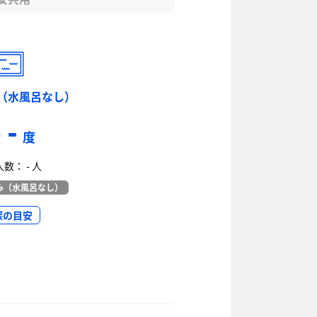
（水風呂なし）
-
度
度
数： - 人
み（水風呂なし）
深の目安