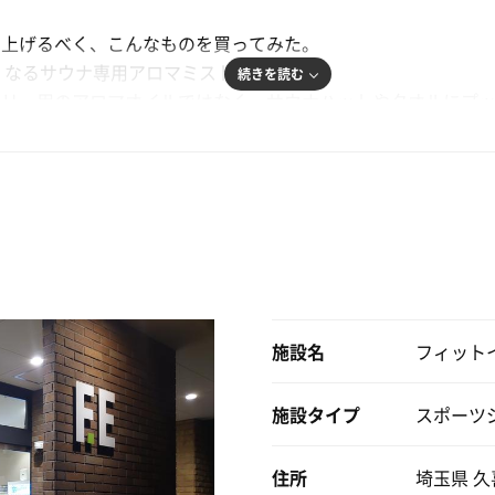
を上げるべく、こんなものを買ってみた。
」なるサウナ専用アロマミスト。
続きを読む
ウリュ用のアロマオイルではなく、サウナハットやタオルにプ
物とのこと。
果が持続するとのことなので、先ずはサウナハットを濡らして
かなら、サウナハットにかけて使うのもアリかもしれない。
スプレーして、アイマスク的に使ってみたら、なるほど中々良
施設名
フィット
施設タイプ
スポーツ
るので、これくらいに収めるのが精一杯だ。
事前に有酸素でもして身体を温めておかないと厳しいかなー。
住所
埼玉県 久