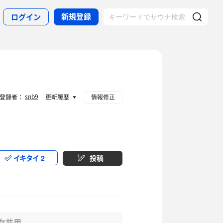
新規登録
ログイン
snb9
登録者：
更新履歴
情報修正
イキタイ
2
投稿
女共用