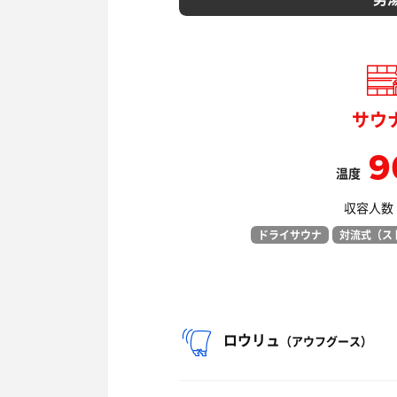
サウ
9
温度
収容人数：
ドライサウナ
対流式（ス
ロウリュ
（アウフグース）