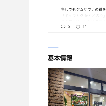
少しでもジムサウナの質
「キュウカクdeととのう
この商品は、いわゆるロ
0
19
いの質を高めてくれる代
対象物を濡らした方が効
臭いの気になるサウナと
次に、濡らしたタオルに
基本情報
8分（ウォームアップ）
15分（メイン）
3分（離脱）
１時間枠だと着替えもあ
夏場は良いけど、冬場は