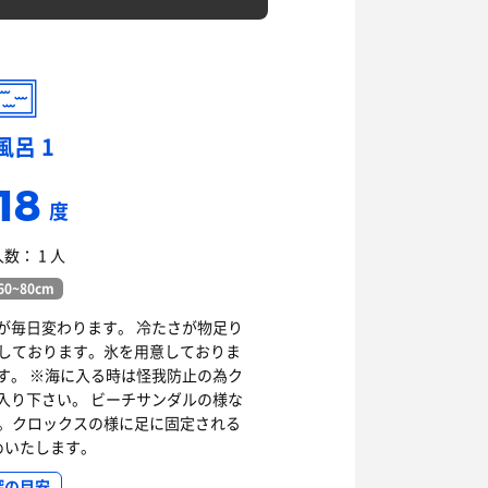
風呂 1
18
度
数： 1 人
0~80cm
が毎日変わります。 冷たさが物足り
しております。氷を用意しておりま
す。 ※海に入る時は怪我防止の為ク
入り下さい。 ビーチサンダルの様な
。クロックスの様に足に固定される
めいたします。
深の目安