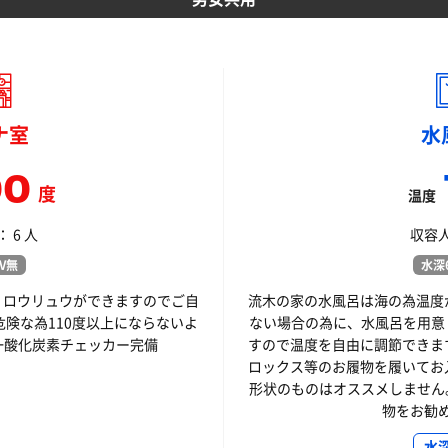
ナ室
水
00
度
温度
 6 人
収容人
V無
水深6
、ロウリュウができますのでご自
流木の家の水風呂は海の為温度
危険な為110度以上にならないよ
ない場合の為に、水風呂を用意
一酸化炭素チェッカー完備
すので温度を自由に調節できま
ロックス等のお履物を履いてお
形状のものはオススメしません
物をお勧
水