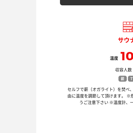
サウ
1
温度
収容人数：
薪
T
セルフで薪（オガライト）を焚べ
由に温度を調節して頂けます。 ※
うご注意下さい ※温度計、