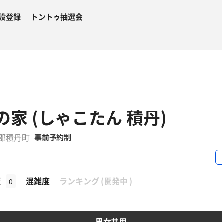
設登録
トントゥ抽選会
木の家 (しゃこたん 積丹)
丹郡積丹町
事前予約制
β
飯
混雑度
ランキング
(
開発中
)
0
男女共用