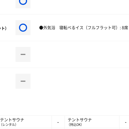
●外気浴 寝転べるイス（フルフラット可）: 8席
ット）
テントサウナ
テントサウナ
-
-
（レンタル）
（持込OK）