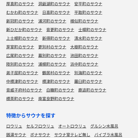
厚真町のサウナ
洞爺湖町のサウナ
安平町のサウナ
むかわ町のサウナ
日高町のサウナ
平取町のサウナ
新冠町のサウナ
浦河町のサウナ
様似町のサウナ
新ひだか町のサウナ
音更町のサウナ
士幌町のサウナ
上士幌町のサウナ
新得町のサウナ
清水町のサウナ
芽室町のサウナ
更別村のサウナ
大樹町のサウナ
広尾町のサウナ
幕別町のサウナ
池田町のサウナ
陸別町のサウナ
浦幌町のサウナ
浜中町のサウナ
弟子屈町のサウナ
鶴居村のサウナ
別海町のサウナ
中標津町のサウナ
標津町のサウナ
羅臼町のサウナ
音威子府村のサウナ
白糠町のサウナ
鹿追町のサウナ
標茶町のサウナ
南富良野町のサウナ
特徴からサウナを探す
ロウリュ
セルフロウリュ
オートロウリュ
グルシン水風呂
銭湯サウナ
ボナサウナ
サウナ室テレビ無し
バイブラ水風呂