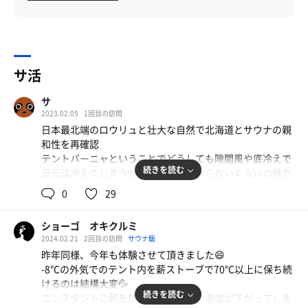
サ活
サ
2023.02.05
1回目の訪問
日本最北端のロウリュと壮大な自然で北海道とサウナの親
和性を再確認
テントバーニャということでどうしても隙間風や底冷えで
続きを読む
足元は冷えてしまうが、それが気にならないくらいの魅力
に溢れている
0
29
室内は濃いヴィヒタの香で、ロウリュ用の水もヴィヒタが
浸かったこれまで体験したことないレベルの濃厚なアロマ
ショーゴ オキクルミ
水
2024.02.21
2回目の訪問
サウナ飯
加えてセルフ薪ストーブの熱源で室内はしっとりかつふん
昨年同様、今年も体験させて頂きました😄
わりとした温度感で、セルフロウリュで快適な熱もちゃん
-8℃の外気でのテント内を薪ストーブで70℃以上に保ち続
と降りてくる
けるのは結構大変💦
水風呂はないけど氷点下のナチュラルアイスサウナからの
続きを読む
コンスタントに薪を焚べないとすぐに温度が下がってしま
ポンチョを被っての外気浴で問題なくととのえるのは素晴