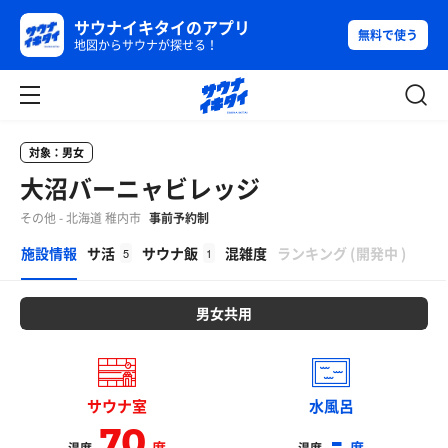
サウナイキタイのアプリ
無料で使う
地図からサウナが探せる！
対象：男女
大沼バーニャビレッジ
その他 - 北海道 稚内市
事前予約制
β
施設情報
サ活
サウナ飯
混雑度
ランキング
(
開発中
)
5
1
男女共用
サウナ室
水風呂
70
-
度
度