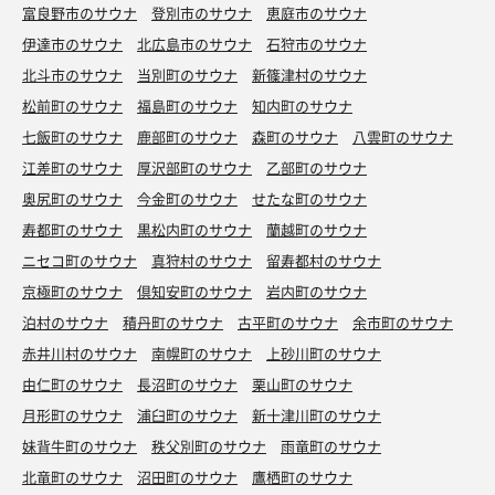
富良野市のサウナ
登別市のサウナ
恵庭市のサウナ
伊達市のサウナ
北広島市のサウナ
石狩市のサウナ
北斗市のサウナ
当別町のサウナ
新篠津村のサウナ
松前町のサウナ
福島町のサウナ
知内町のサウナ
七飯町のサウナ
鹿部町のサウナ
森町のサウナ
八雲町のサウナ
江差町のサウナ
厚沢部町のサウナ
乙部町のサウナ
奥尻町のサウナ
今金町のサウナ
せたな町のサウナ
寿都町のサウナ
黒松内町のサウナ
蘭越町のサウナ
ニセコ町のサウナ
真狩村のサウナ
留寿都村のサウナ
京極町のサウナ
倶知安町のサウナ
岩内町のサウナ
泊村のサウナ
積丹町のサウナ
古平町のサウナ
余市町のサウナ
赤井川村のサウナ
南幌町のサウナ
上砂川町のサウナ
由仁町のサウナ
長沼町のサウナ
栗山町のサウナ
月形町のサウナ
浦臼町のサウナ
新十津川町のサウナ
妹背牛町のサウナ
秩父別町のサウナ
雨竜町のサウナ
北竜町のサウナ
沼田町のサウナ
鷹栖町のサウナ