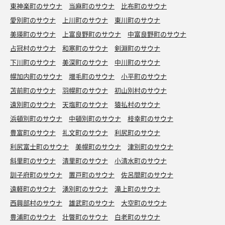
東神楽町のサウナ
当麻町のサウナ
比布町のサウナ
愛別町のサウナ
上川町のサウナ
東川町のサウナ
美瑛町のサウナ
上富良野町のサウナ
中富良野町のサウナ
占冠村のサウナ
和寒町のサウナ
剣淵町のサウナ
下川町のサウナ
美深町のサウナ
中川町のサウナ
幌加内町のサウナ
増毛町のサウナ
小平町のサウナ
苫前町のサウナ
羽幌町のサウナ
初山別村のサウナ
遠別町のサウナ
天塩町のサウナ
猿払村のサウナ
浜頓別町のサウナ
中頓別町のサウナ
枝幸町のサウナ
豊富町のサウナ
礼文町のサウナ
利尻町のサウナ
利尻富士町のサウナ
美幌町のサウナ
津別町のサウナ
斜里町のサウナ
清里町のサウナ
小清水町のサウナ
訓子府町のサウナ
置戸町のサウナ
佐呂間町のサウナ
遠軽町のサウナ
湧別町のサウナ
滝上町のサウナ
西興部村のサウナ
雄武町のサウナ
大空町のサウナ
豊浦町のサウナ
壮瞥町のサウナ
白老町のサウナ