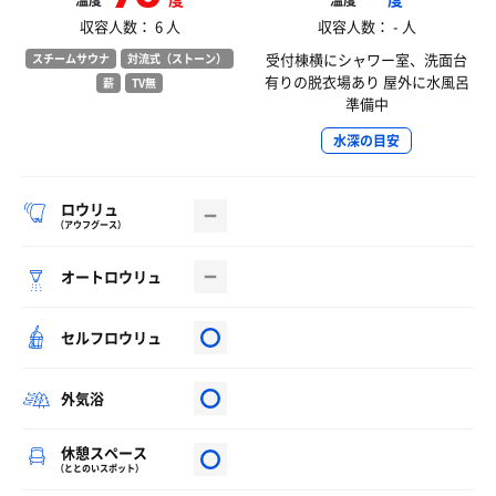
温度
温度
収容人数： 6 人
収容人数： - 人
受付棟横にシャワー室、洗面台
スチームサウナ
対流式（ストーン）
有りの脱衣場あり 屋外に水風呂
薪
TV無
準備中
水深の目安
ロウリュ
（アウフグース）
オートロウリュ
セルフロウリュ
外気浴
休憩スペース
（ととのいスポット）