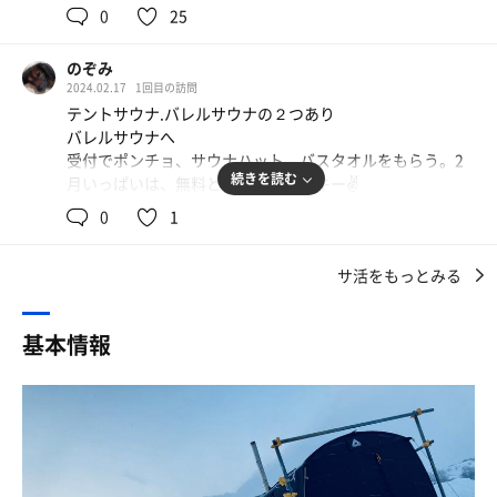
う⤵
らしい
0
25
でも、1年前よりは上手くできた…たぶん😅
目の前に広がる雪原と、稚内らしい心地よい風と空気でよ
セルフロウリュも白樺、ミントの香り最高‼️
り一層キマる
のぞみ
休憩室には飲料水の他に嬉しいコーヒーとパンの無料サー
休憩用ドームテントの中はちゃんと暖かく、ハンモックや
2024.02.17
1回目の訪問
ビスもあり🤤
レモン水などサウナーのツボを押さえた抜かりないサービ
テントサウナ.バレルサウナの２つあり
ハンモックでととのい2セット目へ。
ス
バレルサウナへ
薪を焚べるのが楽しくてしょうがない🤣
受付でポンチョ、サウナハット、バスタオルをもらう。2
途中スタッフの方がインフィニティチェアを用意してくれ
続きを読む
月いっぱいは、無料とのことでラッキー✌️
たので最後は外気浴を堪能😊
バレルサウナは、薪🪵ストーブにサウナストーン 自分で
水風呂がないのが残念と思っていたら新設したシャワー室
0
1
薪をくべて、80〜85度
の前に水風呂が😳
ロウリュウは水にヴィヒダが浸かっていて、香りが充満す
まだ準備中との事だが、入れるようになったらまた是非是
サ活をもっとみる
る！汗だくでポンチョ羽織り、一面雪原の景色の中で整
非来たいところです👍
い！4つのリクライニング椅子が並べられている。
水風呂がなくても、しっかり整うことができた
基本情報
2時間半の時間はあっという間
休憩テントもまた、ゆっくり過ごせる
パン、コーヒーは、無料
パンは、めちゃくちゃおいしい。