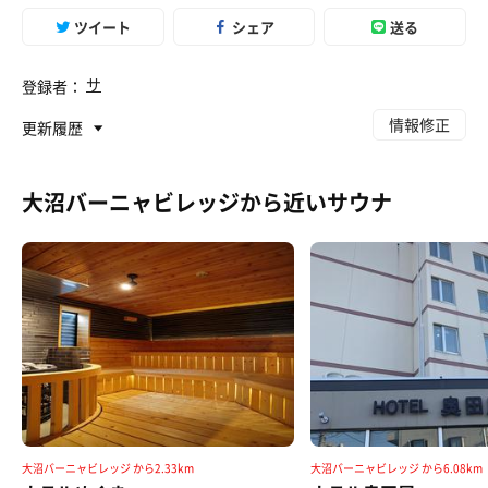
ツイート
シェア
送る
サ
登録者：
情報修正
更新履歴
大沼バーニャビレッジから近いサウナ
大沼バーニャビレッジ から2.33km
大沼バーニャビレッジ から6.08km