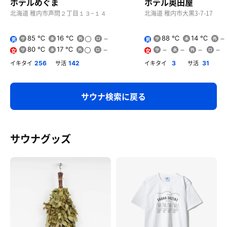
ホテルめぐま
ホテル奥田屋
北海道 稚内市声問２丁目１３−１４
北海道 稚内市大黒3-7-17
85 ℃
16 ℃
88 ℃
14 ℃
男
男
80 ℃
17 ℃
女
女
イキタイ
サ活
イキタイ
サ活
256
142
3
31
サウナ検索に戻る
サウナグッズ