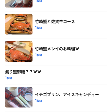
1
投稿
竹崎蟹と佐賀牛コース
1
投稿
竹崎蟹メンイのお料理🦀
1
投稿
渡り蟹御膳？？🦀🦀
1
投稿
イチゴプリン、アイスキャンディー
1
投稿