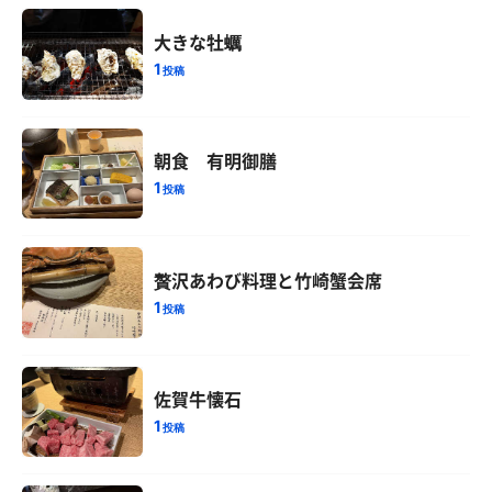
大きな牡蠣
1
投稿
朝食 有明御膳
1
投稿
贅沢あわび料理と竹崎蟹会席
1
投稿
佐賀牛懐石
1
投稿