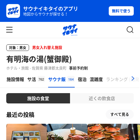
サウナイキタイのアプリ
無料で使う
地図からサウナが探せる！
男女入れ替え施設
対象：男女
有明海の湯(蟹御殿)
ホテル・旅館 - 佐賀県 藤津郡太良町
事前予約制
β
施設情報
サ活
サウナ飯
宿泊
混雑度
ランキング
(
開発
762
164
施設の食堂
近くの飲食店
最近の投稿
すべて見る