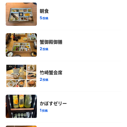
朝食
5
投稿
蟹御殿御膳
2
投稿
竹崎蟹会席
2
投稿
かぼすゼリー
1
投稿