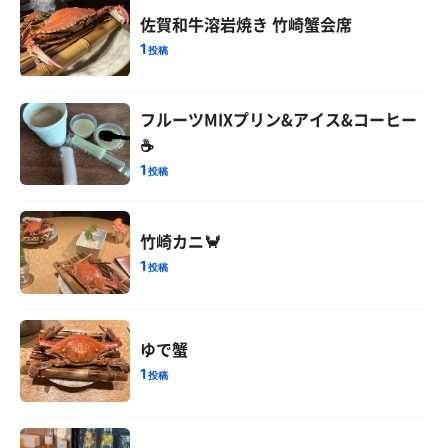
佐賀和牛溶岩焼き 竹崎蟹会席
1
投稿
フルーツMIXプリン&アイス&コーヒー
☕
1
投稿
竹崎カニ🦀
1
投稿
ゆで蟹
1
投稿