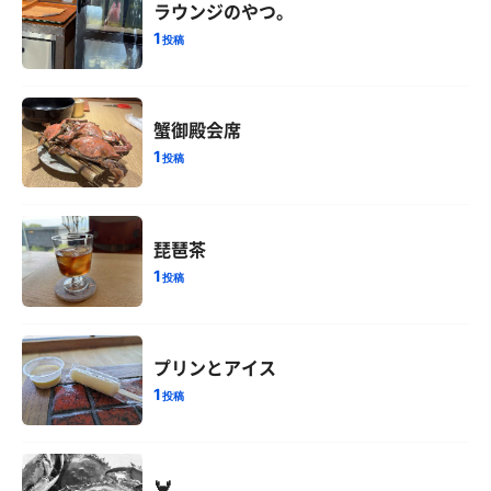
ラウンジのやつ。
1
投稿
蟹御殿会席
1
投稿
琵琶茶
1
投稿
プリンとアイス
1
投稿
🦀