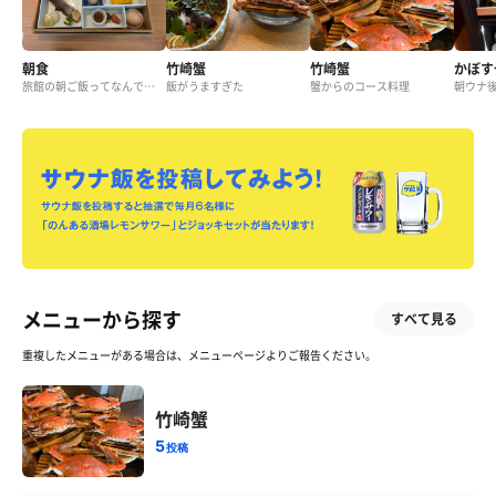
朝食
竹崎蟹
竹崎蟹
かぼす
旅館の朝ご飯ってなんであんなに食べられるんだろう
飯がうますぎた
蟹からのコース料理
朝ウナ
メニューから探す
すべて見る
重複したメニューがある場合は、メニューページよりご報告ください。
竹崎蟹
5
投稿