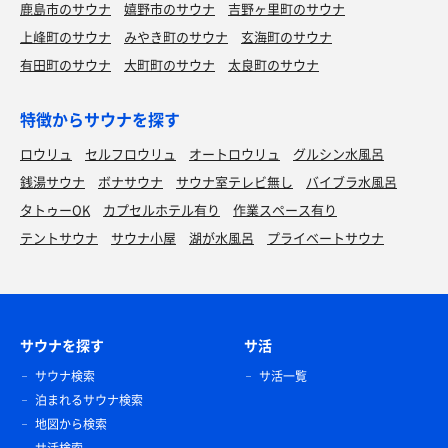
鹿島市のサウナ
嬉野市のサウナ
吉野ヶ里町のサウナ
上峰町のサウナ
みやき町のサウナ
玄海町のサウナ
有田町のサウナ
大町町のサウナ
太良町のサウナ
特徴からサウナを探す
ロウリュ
セルフロウリュ
オートロウリュ
グルシン水風呂
銭湯サウナ
ボナサウナ
サウナ室テレビ無し
バイブラ水風呂
タトゥーOK
カプセルホテル有り
作業スペース有り
テントサウナ
サウナ小屋
湖が水風呂
プライベートサウナ
サウナを探す
サ活
サウナ検索
サ活一覧
泊まれるサウナ検索
地図から検索
サ活検索