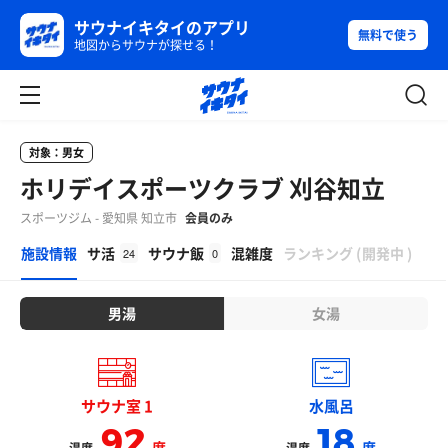
サウナイキタイのアプリ
無料で使う
地図からサウナが探せる！
対象：男女
ホリデイスポーツクラブ 刈谷知立
スポーツジム - 愛知県 知立市
会員のみ
β
施設情報
サ活
サウナ飯
混雑度
ランキング
(
開発中
)
24
0
男湯
女湯
サウナ室 1
水風呂
92
18
度
度