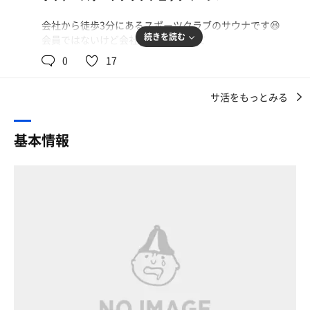
です。
会社から徒歩3分にあるスポーツクラブのサウナです😆
続きを読む
会員ではないけど会社の補助を使って
本日は筋トレ→水泳→サウナの流れです。
0
17
まぁスポーツ施設付帯のサウナなので文句は言いません😑
😑
サ活をもっとみる
あと5回お世話になる予定です。。
基本情報