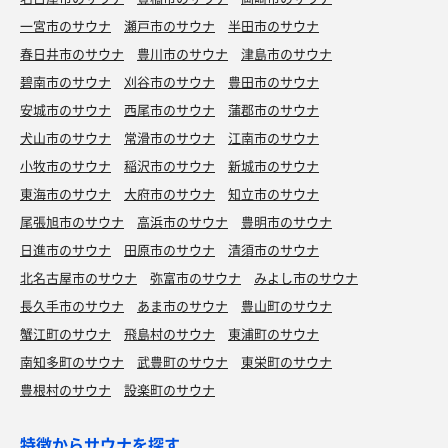
一宮市のサウナ
瀬戸市のサウナ
半田市のサウナ
春日井市のサウナ
豊川市のサウナ
津島市のサウナ
碧南市のサウナ
刈谷市のサウナ
豊田市のサウナ
安城市のサウナ
西尾市のサウナ
蒲郡市のサウナ
犬山市のサウナ
常滑市のサウナ
江南市のサウナ
小牧市のサウナ
稲沢市のサウナ
新城市のサウナ
東海市のサウナ
大府市のサウナ
知立市のサウナ
尾張旭市のサウナ
高浜市のサウナ
豊明市のサウナ
日進市のサウナ
田原市のサウナ
清須市のサウナ
北名古屋市のサウナ
弥富市のサウナ
みよし市のサウナ
長久手市のサウナ
あま市のサウナ
豊山町のサウナ
蟹江町のサウナ
飛島村のサウナ
東浦町のサウナ
南知多町のサウナ
武豊町のサウナ
東栄町のサウナ
豊根村のサウナ
設楽町のサウナ
特徴からサウナを探す