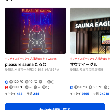
ホリデイスポーツクラブ 刈谷知立 から0.88km
ホリデイスポーツクラブ 刈谷知立 から
pleasure sauna たるむ
サウナイーグル
愛知県 刈谷市一色町3-7-10ミキビル1F-A
愛知県 知立市宝町塩掻58
120 ℃
10 ℃
男
100 ℃
90 ℃
6.5 ℃
女
男
イキタイ
サ活
イキタイ
サ活
486
244
9165
24218
サウナ検索に戻る