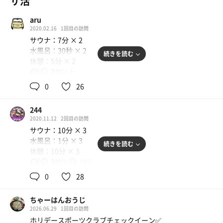
サ活
aru
2020.02.16
1回目の訪問
サウナ：7分 × 2
水風呂：30秒 × 2
続きを読む
休憩：5分 × 2
合計：2セット
10℃
男
0
26
一言:ジムの利用者です。
サウナの温度は正直見ていなかったのですが、だいたいこ
244
れくらいの温度だったかなとの記憶です。
2020.11.12
2回目の訪問
こちらの水風呂は季節によって温度差が激しいです。夏は
サウナ：10分 × 3
23度くらいあってぬるかった記憶があり、入れるだけあり
水風呂：1分 × 3
がたいと思って利用しておりました。
続きを読む
休憩：10分 × 3
しかし冬に近づくにつれ、外気温の低下と共に水温も低く
合計：3セット
90℃
19℃
男
なっていった為、恐らく一定の温度管理はされてないと思
われます。今日初めて10度を見たので30秒程しか入れませ
0
28
一言：友人からチケットを頂き乗降。
んでしたが、シングル好きな私としてはこの気持ち良さは
ジムでしっかり腕とお腹をイジめ、サウナへ。運動した後
最高でして。
ちゃーはんおうじ
だからか、1セット目とんでもなく汗が出た。
寒い時期、下手にお金払ってシングル水風呂のある店舗行
2026.06.29
1回目の訪問
サウナ90度に水風呂19度、バランスよかったなぁ。
くよりかは、ジム料金で利用出来るのでとてもありがたい
ホリデースポーツクラブチェックイーン✅