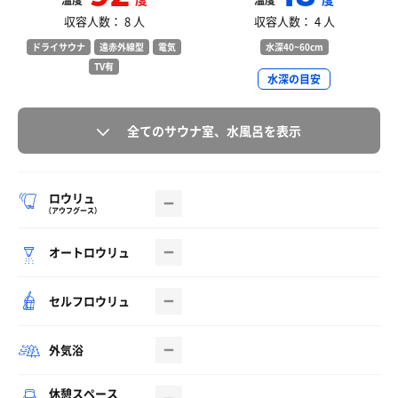
温度
温度
収容人数： 8 人
収容人数： 4 人
ドライサウナ
遠赤外線型
電気
水深40~60cm
TV有
水深の目安
全てのサウナ室、水風呂を表示
ロウリュ
（アウフグース）
オートロウリュ
セルフロウリュ
外気浴
休憩スペース