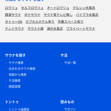
ロウリュ
セルフロウリュ
オートロウリュ
グルシン水風呂
銭湯サウナ
ボナサウナ
サウナ室テレビ無し
バイブラ水風呂
タトゥーOK
カプセルホテル有り
作業スペース有り
テントサウナ
サウナ小屋
湖が水風呂
プライベートサウナ
サウナを探す
サ活
サウナ検索
サ活一覧
泊まれるサウナ検索
地図から検索
サ活検索
施設登録
トントゥ
読みもの
トントゥ抽選会
マガジン