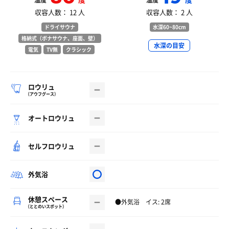
温度
温度
収容人数： 12 人
収容人数： 2 人
ドライサウナ
水深60~80cm
格納式（ボナサウナ、座面、壁）
水深の目安
電気
TV無
クラシック
ロウリュ
（アウフグース）
オートロウリュ
セルフロウリュ
外気浴
休憩スペース
●外気浴 イス: 2席
（ととのいスポット）