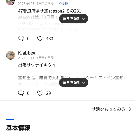
が降っていて、霧雨での外気浴は、さながら森林での沐
2026.04.05
1回目の訪問
サウナ飯
浴。空気もおいしいので最高
47都道府県サ旅season2 その231
season1は173日目で全国制覇して
GOTO高知
続きを読む
2025.08.10より season2スタート
露天風呂、サウナ付きの大浴場ありビジホ、それでいて高
新規開拓全国418施設目（2024〜）
84℃
17℃
男
知駅から徒歩10分圏内。
残り23都道府県
0
433
アイコンは@people_in_a_saunaさん
タオルは各自部屋から持ち込む。9階の浴場なので、ナイ
トガウンで行く人と各自の服で行く人が半々くらい？
K.abbey
香川県から大移動してやってきたのは高知市
アメニティはシャン、リンとボディーソープ、石鹸。
2023.11.14
1回目の訪問
飲みに行くなら高知でしょうって思ったけど、冷静に考え
サウナ室はソーシャルディスタンス保っても7〜8人入れる
出張サウナイキタイ
れば今日は日曜日やん…
くらい広い。予想の2倍は広かったからちょっとテンショ
ン上がった。75〜85度のドライサウナ。もう少し高くても
高知出張、経費で入れるサウナは「ツーリストイン高知」
とりあえずホテルサウナに入ってから考えよう
いいかもとは思ったけれど、低温じっくり製法で1日歩い
続きを読む
か「ドーミーイン高知」のほぼ２択。
今夜お世話になりますのがツーリストイン高知さん
た身体を癒す。
高知駅とひろめ市場を直線で結んだ真ん中ぐらいにあるビ
0
29
水風呂は、小学校体育のプールで当たりの日くらいの温
・浴室と湯船
ジネスホテルです
度。体感、18〜20くらい？2人入れるくらいのサイズ感。
２箇所。露天と室内。同じような温度。
サ活をもっとみる
露天は高知城を眺める！
大浴場は10階
露天スペースは、広くて整然としているけれども、休憩イ
露天スペースは飲料用の水道有り。
サ室は1列2段ボナ84℃無音
スがないのはちょっとだけ悲しみ。端っこにちょこんと体
棚等は無いのでサウナハット、マイマットの置き場はうま
お尻の下からじんわりと温めてくれます
基本情報
育座りしても、床石は場所を選べば座っても痛くないの
く邪魔にならないように起きましょう。
で、比較的快適にととのえる。