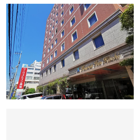
水風呂は
・サウナ室
広めの1人用体感17℃
露天スペースに飲料水(水道)もあるので、全体的な導線と
結構広めで8人ぐらい。ビジホサウナは「あまり混んで無
しては綺麗。朝風呂もやっているので、2日連続楽しみま
い」のが隠れた魅力。なんと言っても自分のペースが崩さ
休憩は露天風呂に椅子が2つ
した。
れない。これは大きい！
タウンビューです
温度計は80℃だけど体感的にはもう少し。ボナサウナなら
風が心地よくて最高
では。
温度敵には７分ぐらい必要か…と思ってたら5分過ぎぐら
いからグーっと汗が一気に滲み出て水風呂へ！
さてサウナ後は
アテもなく飲みに出ましたが
・水風呂
たまたま居酒屋を発見して凸
温度は20℃ぐらいか。温度よりも実際には丁度良い！
我ながら居酒屋嗅覚には自信あって今日も大正解
・ととのいスペース
コロナ禍は椅子がなかったけど、露天スペースにアルミ椅
高知3大酒飲み文化の一つ「はし拳」愛好会の方々が隣で
子（肘掛け・背もたれ有り）２脚と風呂椅子１脚。冷えて
宴会をしていて
来た今日は少し辛かった（肘が冷える！）けど風も適度で
初心者ながら混ぜていただき
完璧にととのえた。
高知の文化を満喫する事が出来ました
・朝食
「はし拳」は箸を使ったゲームで負けたら酒を飲みます
ここの朝食。シンプルだけど他の大手ビジホよりも食べ応
この他、「ベク杯」、「菊の花」など酒を飲む為の理由付
えがあっていつも食べ過ぎてしまう…。