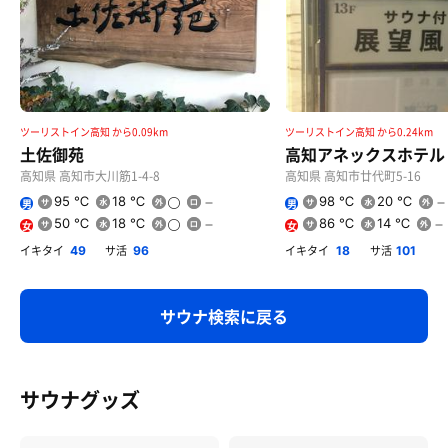
ツーリストイン高知 から0.09km
ツーリストイン高知 から0.24km
土佐御苑
高知アネックスホテル
高知県 高知市大川筋1-4-8
高知県 高知市廿代町5-16
95 ℃
18 ℃
98 ℃
20 ℃
男
男
50 ℃
18 ℃
86 ℃
14 ℃
女
女
イキタイ
サ活
イキタイ
サ活
49
96
18
101
サウナ検索に戻る
サウナグッズ