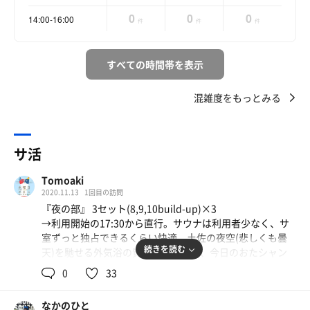
0
0
0
14:00-16:00
件
件
件
すべての時間帯を表示
混雑度をもっとみる
サ活
Tomoaki
2020.11.13
1回目の訪問
『夜の部』 3セット(8,9,10build-up)×3
→利用開始の17:30から直行。サウナは利用者少なく、サ
室ずっと独占できるくらい快適。土佐の夜空(悲しくも曇
続きを読む
天)を馳せる外気浴の質高すぎたのと、今日のおたシャン
「&herb」の匂いが相性良すぎてリラックスMAX
0
33
『朝の部』 2セット10×2
→朝は高知城も垣間見える。四国の山嶺も綺麗。朝から雨
なかのひと