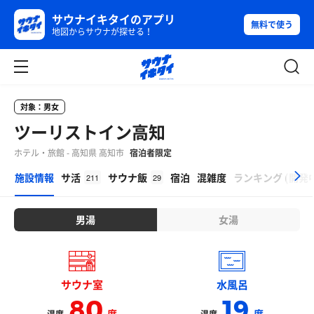
サウナイキタイのアプリ
無料で使う
地図からサウナが探せる！
対象：男女
ツーリストイン高知
ホテル・旅館 - 高知県 高知市
宿泊者限定
β
施設情報
サ活
サウナ飯
宿泊
混雑度
ランキング
(
開発
211
29
男湯
女湯
サウナ室
水風呂
80
19
度
度