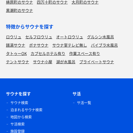
梼原町のサウナ
四万十町のサウナ
大月町のサウナ
黒潮町のサウナ
特徴からサウナを探す
ロウリュ
セルフロウリュ
オートロウリュ
グルシン水風呂
銭湯サウナ
ボナサウナ
サウナ室テレビ無し
バイブラ水風呂
タトゥーOK
カプセルホテル有り
作業スペース有り
テントサウナ
サウナ小屋
湖が水風呂
プライベートサウナ
サウナを探す
サ活
サウナ検索
サ活一覧
泊まれるサウナ検索
地図から検索
サ活検索
施設登録