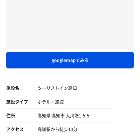
けゲームがある高知は酒飲みにはたまりませんね！
写真は
サ飯では無いけど、夜ご飯は西村商店の定食で。
はし拳する前に食べた塩たたきと土佐鶴
緑のヌタが最高に美味しい！高知出張は美味しい物が多い
この後高知の酒飲み文化に混じって飲まされるとは、私は
ので出費が…
引き強いわ
googlemapでみる
施設名
ツーリストイン高知
施設タイプ
ホテル・旅館
住所
高知県 高知市 大川筋1-5-5
アクセス
高知駅から徒歩10分