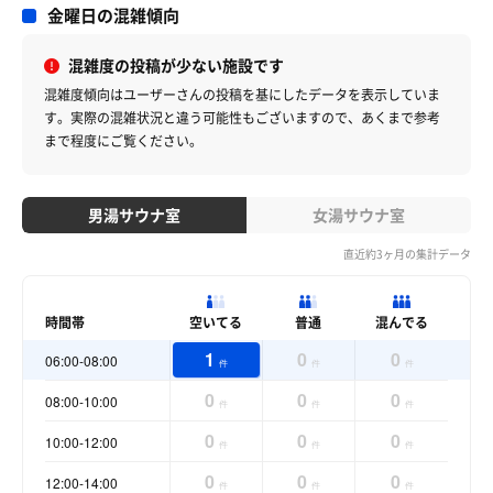
金曜日の混雑傾向
混雑度の投稿が少ない施設です
混雑度傾向はユーザーさんの投稿を基にしたデータを表示していま
す。
実際の混雑状況と違う可能性もございますので、あくまで参考
まで程度にご覧ください。
男湯サウナ室
女湯サウナ室
直近約3ヶ月の集計データ
時間帯
空いてる
普通
混んでる
1
0
0
06:00-08:00
件
件
件
0
0
0
08:00-10:00
件
件
件
0
0
0
10:00-12:00
件
件
件
0
0
0
12:00-14:00
件
件
件