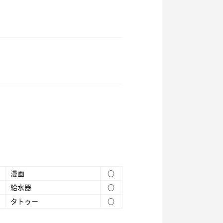
漫画
○
給水器
○
タトゥー
○