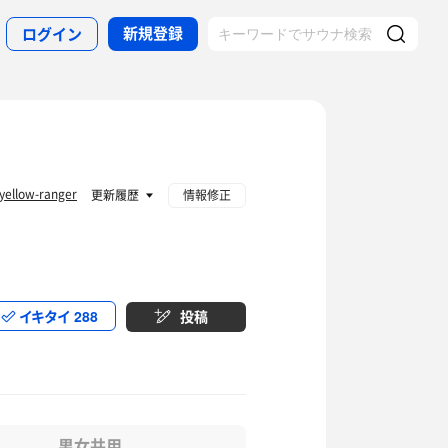
新規登録
ログイン
yellow-ranger
更新履歴
情報修正
イキタイ
288
投稿
男女共用