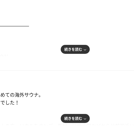
———————
続きを読む
お会計。
タオル3枚を貸してくれます。
るので、靴を入れて鍵をかけます。下駄箱にロッカーの鍵がつ
じめての海外サウナ。
高でした！
ターでB1Fに向かう。
＿＿＿＿＿＿＿＿＿＿
続きを読む
と上の方。ソウルをホンデ、新村、延世大学などから比較的近
けるけど、基本はバスやタクシーでいきます。ソウル駅や新村