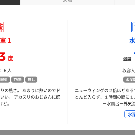
室 1
3
度
温度
 6 人
収容人
外線型
TV無
無し
水深8
りの熱さ。 あまりに熱いのでド
ニューウィングの２倍ほどある
いい。 アカスリのおじさんに怒
とんど入らず、１時間の間に１
けど。
ー水風呂ー外気
水