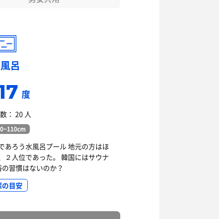
水風呂
17
度
数： 20 人
0~110cm
であろう水風呂プール 地元の方はほ
、２人位であった。 韓国にはサウナ
浴の習慣はないのか？
深の目安