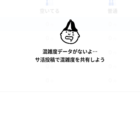
空いてる
普通
0
0
件
件
0
0
件
件
0
0
混雑度データがないよ…
件
件
サ活投稿で混雑度を共有しよう
0
0
件
件
0
0
件
件