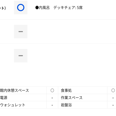
●内風呂 デッキチェア: 5席
ット）
館内休憩スペース
○
食事処
○
電源
-
作業スペース
-
ウォシュレット
-
岩盤浴
-