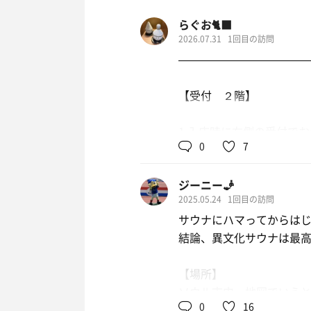
らぐお🐈‍⬛
2026.07.31
1回目の訪問
———————————
【受付 ２階】
1,入店時に右側の受付で
0
7
その際に館内着とフェイス
現金orカードOK
ジーニー🧞
2025.05.24
1回目の訪問
2,右奥に進むと靴箱があ
サウナにハマってからは
ロッカー番号です。
結論、異文化サウナは最
3,女性は階段orエレベー
【場所】
＿＿＿＿＿＿＿＿＿＿＿
ソウル市内。地図でいう
0
16
きっと気合いいれたら歩