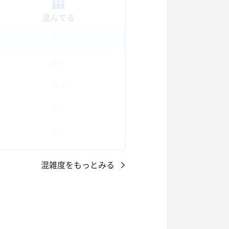
混んでる
0
件
0
件
0
件
0
件
0
件
混雑度をもっとみる