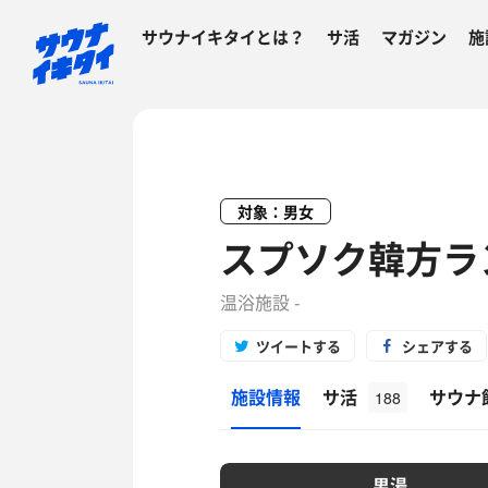
サウナイキタイとは？
サ活
マガジン
施
対象：男女
スプソク韓方ラ
温浴施設 -
ツイートする
シェアする
施設情報
サ活
サウナ
188
男湯