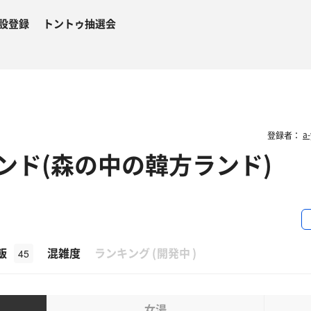
設登録
トントゥ抽選会
a-
登録者：
ンド(森の中の韓方ランド)
β
飯
混雑度
ランキング
(
開発中
)
45
女湯