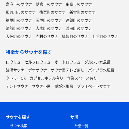
嘉麻市のサウナ
朝倉市のサウナ
糸島市のサウナ
那珂川市のサウナ
篠栗町のサウナ
新宮町のサウナ
粕屋町のサウナ
岡垣町のサウナ
遠賀町のサウナ
筑前町のサウナ
大木町のサウナ
添田町のサウナ
大任町のサウナ
赤村のサウナ
福智町のサウナ
上毛町のサウナ
特徴からサウナを探す
ロウリュ
セルフロウリュ
オートロウリュ
グルシン水風呂
銭湯サウナ
ボナサウナ
サウナ室テレビ無し
バイブラ水風呂
タトゥーOK
カプセルホテル有り
作業スペース有り
テントサウナ
サウナ小屋
湖が水風呂
プライベートサウナ
サウナを探す
サ活
サウナ検索
サ活一覧