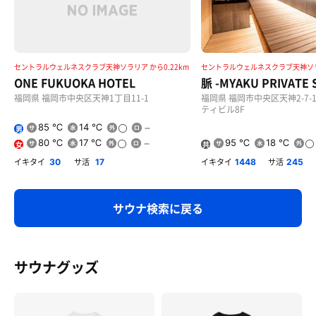
セントラルウェルネスクラブ天神ソラリア から0.22km
セントラルウェルネスクラブ天神ソラリ
ONE FUKUOKA HOTEL
脈 -MYAKU PRIVATE 
福岡県 福岡市中央区天神1丁目11-1
福岡県 福岡市中央区天神2-7-
ティビル8F
85 ℃
14 ℃
男
80 ℃
17 ℃
95 ℃
18 ℃
女
共
用
イキタイ
サ活
イキタイ
サ活
30
17
1448
245
サウナ検索に戻る
サウナグッズ