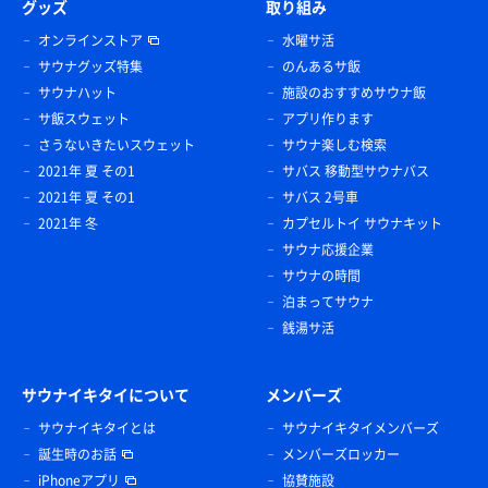
グッズ
取り組み
オンラインストア
水曜サ活
サウナグッズ特集
のんあるサ飯
サウナハット
施設のおすすめサウナ飯
サ飯スウェット
アプリ作ります
さうないきたいスウェット
サウナ楽しむ検索
2021年 夏 その1
サバス 移動型サウナバス
2021年 夏 その1
サバス 2号車
2021年 冬
カプセルトイ サウナキット
サウナ応援企業
サウナの時間
泊まってサウナ
銭湯サ活
サウナイキタイについて
メンバーズ
サウナイキタイとは
サウナイキタイメンバーズ
誕生時のお話
メンバーズロッカー
iPhoneアプリ
協賛施設