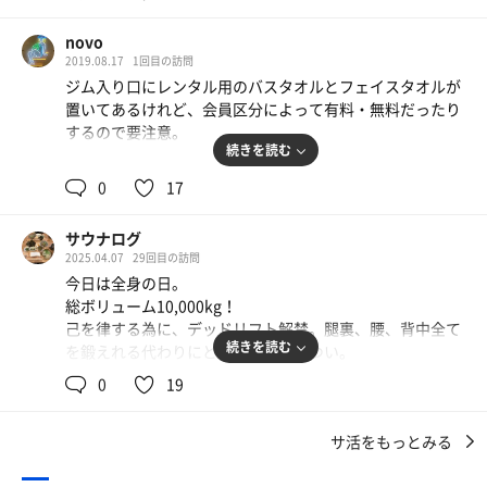
一言：
会社の先輩の「友パス」でビジター利用してきました。
novo
2019.08.17
1回目の訪問
#サウナ
ジム入り口にレンタル用のバスタオルとフェイスタオルが
大きなサウナストーブ。2段（一部スペースは1段）、12人
置いてあるけれど、会員区分によって有料・無料だったり
ぐらい座れそう。温度計は88度の表示だったけれど、息苦
するので要注意。
しさはなく長く座っていられます。
続きを読む
先客さんが2人おられたぐらいで、ゆったりスペースで楽
すこし筋トレしたあとメインのサウナ。
しめました。
0
17
ロッカールームで服を脱ぎ、バスタオルを腰に巻きシャワ
サウナマットはビート板仕様。
ールームに向かう。
サウナログ
#水風呂
2025.04.07
29回目の訪問
シャワーを浴びたあと、サウナ入口横にあるビート板を水
お湯のお風呂はないけれど、水風呂があってよかった^^。
今日は全身の日。
で流し、サウナ室へ。
2人座ればいっぱいになるスペースですが、サウナ利用の
総ボリューム10,000kg！
サウナ室は広くてきれい。でかいサウナストーブで温度も
方が少ないので問題なし。
己を律する為に、デッドリフト解禁。腿裏、腰、背中全て
アツい。テレビなし。BGMは洋楽POPS。
17-18度ぐらいでしょうか。
続きを読む
を鍛えれる代わりにとんでもなくきつい。
久々に1時間超えるトレーニングでした。
水風呂は冷たすぎないでじっくり入っていられる温度。
0
19
#ととのいスポット
環境から変えよと思ってインスタログアウト&アプリ削除
水風呂に人が入ってあふれたあと、水かさが減ったら勢い
ととのい椅子はなく、水風呂のフチに座るか、風呂椅子に
したら休憩時間もダラダラせずに濃密に追い込めたな…
よく補充されるので、あまり濁ってるところは見たことな
座るしかありません。都市部のスポーツクラブなので仕方
サ活をもっとみる
い。
ないところでしょうね。
脳圧が上がりすぎたのか、コーヒー飲みすぎか、後半こめ
サウナ、水風呂ともいい感じ。また来たいと思える。