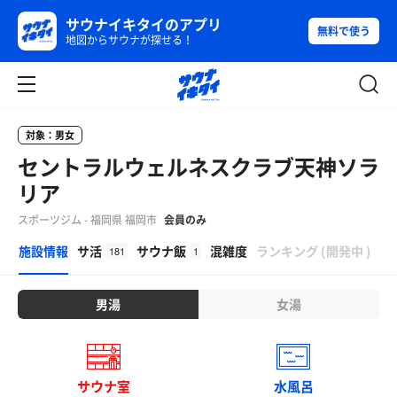
サウナイキタイのアプリ
無料で使う
地図からサウナが探せる！
対象：男女
セントラルウェルネスクラブ天神ソラ
リア
スポーツジム - 福岡県 福岡市
会員のみ
β
施設情報
サ活
サウナ飯
混雑度
ランキング
(
開発中
)
181
1
男湯
女湯
サウナ室
水風呂