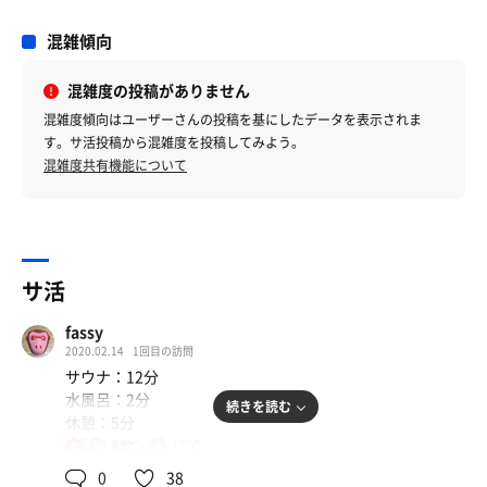
混雑傾向
混雑度の投稿がありません
混雑度傾向はユーザーさんの投稿を基にしたデータを表示されま
す。サ活投稿から混雑度を投稿してみよう。
混雑度共有機能について
サ活
fassy
2020.02.14
1回目の訪問
サウナ：12分
水風呂：2分
続きを読む
休憩：5分
合計：1セット
88℃
17℃
女
0
38