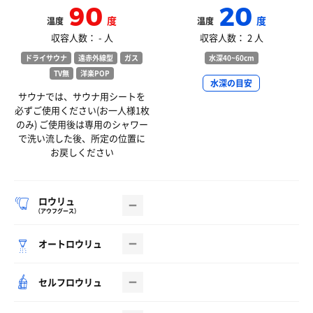
90
20
度
度
温度
温度
収容人数： - 人
収容人数： 2 人
ドライサウナ
遠赤外線型
ガス
水深40~60cm
TV無
洋楽POP
水深の目安
サウナでは、サウナ用シートを
必ずご使用ください(お一人様1枚
のみ) ご使用後は専用のシャワー
で洗い流した後、所定の位置に
お戻しください
ロウリュ
（アウフグース）
オートロウリュ
セルフロウリュ