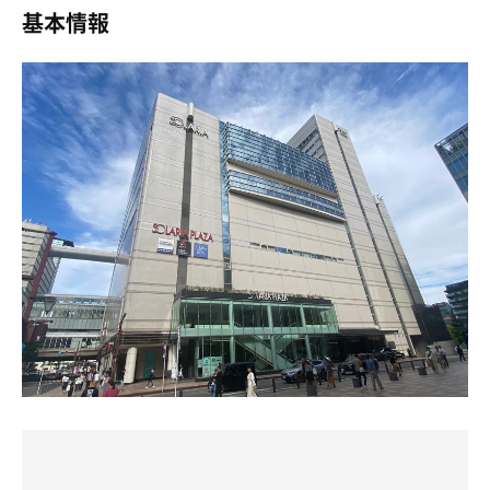
かみ部分がズキズキ痛み始めたのでサウナと水風呂はキャ
基本情報
ととのいスポットがないので、多少リラックスできればい
ンセル。脳卒中とか怖いよね。
ただ、一部のお客さんのマナーが悪いのかも？シャワース
いや、ぐらいな気持ちで1セット利用だと決めて入りまし
まあ今日は朝風呂でサウナ行けたから良しとしよう。
ペースに使用後のレンタルフェイスタオルが床に落ちてた
た。
りする。気になったので洗って戻しといた。
運動した後で玉のような汗がとめどなく出て気持ちよかっ
松たか子とstusのPresenceを永遠にリピートしながら頑
使用後のタオルはBOXに戻しましょうの張り紙があるの
たのに加え、サウナと水風呂の温度が私には合っていたの
張りました。
に。
か、軽くグワングワンなととのいへ。
歌詞がぶっささりすぎて挫けそうになる→筋トレでメンタ
シャワールームを出て、自販機前のベンチで休憩。今日は
背もたれある椅子が欲しい…
ルより先に肉体疲労で誤魔化すを繰り返しました。
ととのわず！
おすすめのトレーニング方法です。
状態にとらわれるな！とサ道のことばを思い出した。
そんなこんなで、
いつものスポーツクラブとは違う新鮮な経験ができました
^^。