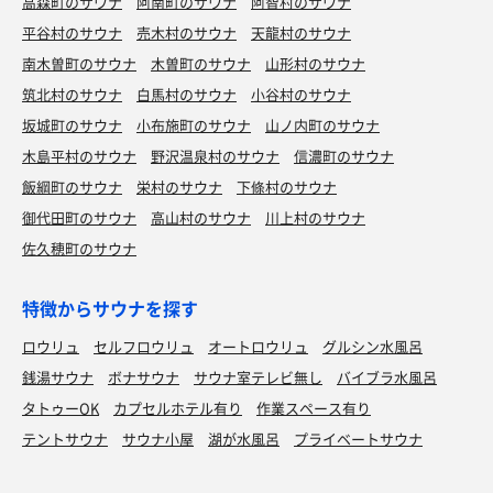
高森町のサウナ
阿南町のサウナ
阿智村のサウナ
平谷村のサウナ
売木村のサウナ
天龍村のサウナ
南木曽町のサウナ
木曽町のサウナ
山形村のサウナ
筑北村のサウナ
白馬村のサウナ
小谷村のサウナ
坂城町のサウナ
小布施町のサウナ
山ノ内町のサウナ
木島平村のサウナ
野沢温泉村のサウナ
信濃町のサウナ
飯綱町のサウナ
栄村のサウナ
下條村のサウナ
御代田町のサウナ
高山村のサウナ
川上村のサウナ
佐久穂町のサウナ
特徴からサウナを探す
ロウリュ
セルフロウリュ
オートロウリュ
グルシン水風呂
銭湯サウナ
ボナサウナ
サウナ室テレビ無し
バイブラ水風呂
タトゥーOK
カプセルホテル有り
作業スペース有り
テントサウナ
サウナ小屋
湖が水風呂
プライベートサウナ