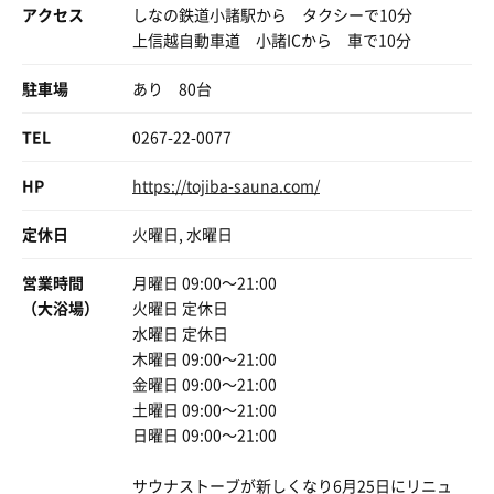
ラピュタの音楽が流れて、体が宙を舞う。パズー！シー
アクセス
しなの鉄道小諸駅から タクシーで10分
タ‼️バ
上信越自動車道 小諸ICから 車で10分
気を取り直して15分ほど遅れてin。
説明を受けいざ整いへ。
駐車場
あり 80台
同席は年配の2人のみ。
やけどやっぱり貸切がよかったなあと🥲
TEL
0267-22-0077
なかなか湿度が無くて焦るが、隙を見てロウリュしたり高
椅子使ったりでなんとかグリルする🪑🔥
HP
https://tojiba-sauna.com/
定休日
火曜日, 水曜日
水風呂がほんまに至高🤤
晴れてるから日光が差し込む自然の中の桶水風呂はもう無
営業時間
月曜日 09:00〜21:00
敵なんよ💧🌲
（大浴場）
火曜日 定休日
BGMは勿論鳥のさえずりやセミの鳴き声🕊
水曜日 定休日
いつもの耳栓などいらへん。
木曜日 09:00〜21:00
金曜日 09:00〜21:00
忘れられへん光景はなんと言ってもチェアからの目の前の
土曜日 09:00〜21:00
大森林🌲🌲
日曜日 09:00〜21:00
千本桜景厳みたいな。。笑
ほんまに長野に来てよかった。
サウナストーブが新しくなり6月25日にリニュ