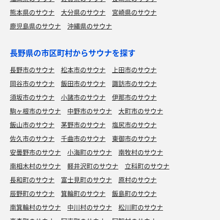
熊本県のサウナ
大分県のサウナ
宮崎県のサウナ
鹿児島県のサウナ
沖縄県のサウナ
長野県の市区町村からサウナを探す
長野市のサウナ
松本市のサウナ
上田市のサウナ
岡谷市のサウナ
飯田市のサウナ
諏訪市のサウナ
須坂市のサウナ
小諸市のサウナ
伊那市のサウナ
駒ヶ根市のサウナ
中野市のサウナ
大町市のサウナ
飯山市のサウナ
茅野市のサウナ
塩尻市のサウナ
佐久市のサウナ
千曲市のサウナ
東御市のサウナ
安曇野市のサウナ
小海町のサウナ
南牧村のサウナ
南相木村のサウナ
軽井沢町のサウナ
立科町のサウナ
長和町のサウナ
富士見町のサウナ
原村のサウナ
辰野町のサウナ
箕輪町のサウナ
飯島町のサウナ
南箕輪村のサウナ
中川村のサウナ
松川町のサウナ