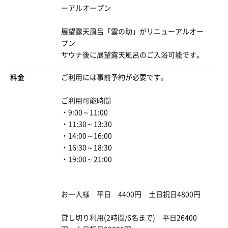
ーアルオープン
2セ目終わりにスタッフさんが持って来てくれたきゅうり
展望露天風呂「雲の助」がリニューアルオー
が異常に美味かった🥒
プン
こゆ気遣い嬉しいわ〜🤤
サウナ後に展望露天風呂のご入浴可能です。
料金
ご利用には事前予約が必要です。
失敗したらあかん回で少し失敗したんは後悔🥲
次に活かそう！
明日のthesaunaはミスらんぞ‼️
ご利用可能時間
・9:00～11:00
・11:30～13:30
・14:00～16:00
・16:30～18:30
・19:00～21:00
お一人様 平日 4400円 土日祝日4800円
貸し切り利用(2時間/6名まで) 平日26400