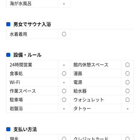
海が水風呂
-
男女でサウナ入浴
水着着用
○
設備・ルール
24時間営業
-
館内休憩スペース
○
食事処
○
漫画
○
Wi-Fi
-
電源
○
作業スペース
○
給水器
○
駐車場
○
ウォシュレット
○
岩盤浴
-
タトゥー
-
支払い方法
現金
○
クレジットカード
○