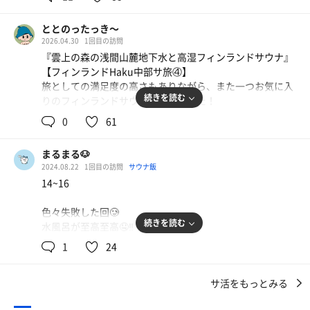
🌥雲上の城
中軽井沢を後にして佐久から少し山を登った山間部に菱野
ととのったっき〜
温泉常盤館という温泉宿に着く。この奥に雲上の停車場雲
2026.04.30
1回目の訪問
の助という露天風呂とTOJIBAという森の中のサウナ施設
『雲上の森の浅間山麓地下水と高湿フィンランドサウナ』
がある。
【フィンランドHaku中部サ旅④】
旅としての満足度の高さもありながら、また一つお気に入
☁️麒麟寺天示郎温泉
続きを読む
りのフィンランドサウナを発掘できた！
浅間山の南側山麓標高1,000mに位置した療養温泉。水着
に着替えるついでに、宿の大浴場でその温泉を味わえる。
0
61
レンタカーで狭い山道を上っていくと、菱野温泉 常盤館に
Ph8.7位のアルカリ性単純泉で効能がすごい、筋肉系、内
駐車してロビーに入る。
臓系、精神系疾患に効くとの事。
まるまる🐶
温泉旅館の中に登山電車があってビックリ！
2024.08.22
1回目の訪問
サウナ飯
無人の押しボタン発車でワクワクしながらあっという間に
☁️禁断のボタン
14~16
雲上の停⾞場に到着！
予約者が揃うとケーブルカーで雲上の停車場へ。6人乗り
事前予約の14時〜16時受付を済まし、水着に着替えるため
の宿所有のケーブルカー。帰りは自分で、赤い禁断のボタ
色々失敗した回🥲
展望露天風呂『雲の助』へ。
ンをポチッと押して、出発❗️ドキドキ💓。
続きを読む
水風呂が至高至高🤤‼️
サウナ利用者は温泉も利用でき、熱めの露天風呂からは標
高1050mから遠くへ広がる平野を望む絶景に来て良かった
1
24
☁️の助
サウナ：10 10.5 12
と大満足を得られるでしょう！
雲上の停車場に降りると、雲の助は改修中でサウナ代が割
水風呂：4 5 5.5
ちなみにウッドデッキ上に浅間山系の水風呂とととのいス
引されて3,300円。8月にはリニューアルオープンするらし
サ活をもっとみる
休憩：8 7 7
ペースもあり、温冷交代浴も楽しめます！
いので、正規料金4,400円？になるが、是非とも味わいた
合計：3セ
…というアウトドアサウナ後、贅沢に身体を温める良さも