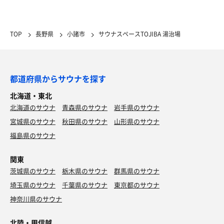
鰹のたたきめっちゃ美味い😋 店員さんいい人達で長野
の色んな話聞けた‼️
TOP
長野県
小諸市
サウナスペースTOJIBA 湯治場
都道府県からサウナを探す
北海道・東北
北海道のサウナ
青森県のサウナ
岩手県のサウナ
宮城県のサウナ
秋田県のサウナ
山形県のサウナ
福島県のサウナ
関東
茨城県のサウナ
栃木県のサウナ
群馬県のサウナ
埼玉県のサウナ
千葉県のサウナ
東京都のサウナ
神奈川県のサウナ
北陸・甲信越