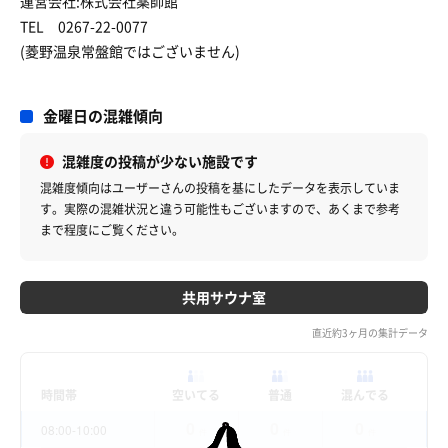
運営会社:株式会社薬師館
TEL 0267-22-0077
(菱野温泉常盤館ではございません)
金曜日の混雑傾向
混雑度の投稿が少ない施設です
混雑度傾向はユーザーさんの投稿を基にしたデータを表示していま
す。
実際の混雑状況と違う可能性もございますので、あくまで参考
まで程度にご覧ください。
共用サウナ室
直近約3ヶ月の集計データ
時間帯
空いてる
普通
混んでる
0
0
0
08:00-10:00
件
件
件