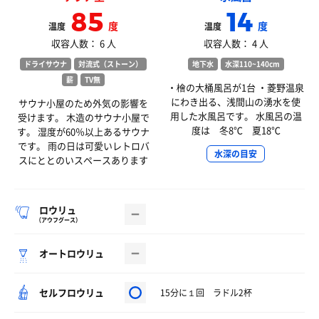
85
14
度
度
温度
温度
収容人数： 6 人
収容人数： 4 人
ドライサウナ
対流式（ストーン）
地下水
水深110~140cm
薪
TV無
・檜の大桶風呂が1台 ・菱野温泉
にわき出る、浅間山の湧水を使
サウナ小屋のため外気の影響を
用した水風呂です。 水風呂の温
受けます。 木造のサウナ小屋で
度は 冬8℃ 夏18℃
す。 湿度が60％以上あるサウナ
です。 雨の日は可愛いレトロバ
水深の目安
スにととのいスペースあります
ロウリュ
（アウフグース）
オートロウリュ
セルフロウリュ
15分に１回 ラドル2杯