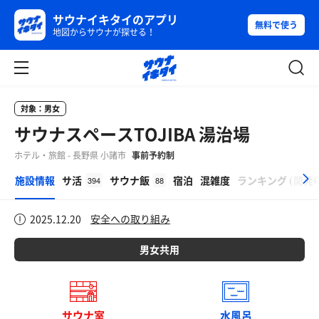
サウナイキタイのアプリ
無料で使う
地図からサウナが探せる！
対象：男女
サウナスペースTOJIBA 湯治場
ホテル・旅館 - 長野県 小諸市
事前予約制
β
施設情報
サ活
サウナ飯
宿泊
混雑度
ランキング
(
開発
394
88
2025.12.20
安全への取り組み
男女共用
サウナ室
水風呂