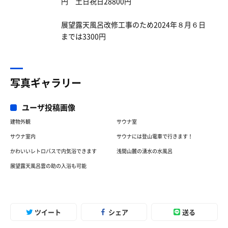
円 土日祝日28800円
展望露天風呂改修工事のため2024年８月６日
までは3300円
写真ギャラリー
ユーザ投稿画像
建物外観
サウナ室
サウナ室内
サウナには登山電車で行きます！
かわいいレトロバスで内気浴できます
浅間山麓の湧水の水風呂
トマト
展望露天風呂雲の助の入浴も可能
サウナの合間に出されるトマト🍅。甘酸っぱくて美味
しい😋
ツイート
シェア
送る