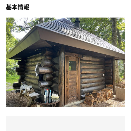
い。
あるのですが、本格的なサウナ小屋がめちゃくちゃ良かっ
基本情報
前日まで予約する時間帯を悩んでた。
た！
☁️イチャコラチェア
寝る前に1130~の回にしようと決めて起きたら予約しよう
そんな雲の助を横目にさらに森の奥に進むとSauna Space
と安易な考えを。
薪管理してくれるスタッフに連れられて森の中を少し歩
TOJIBAが見えてきた。広場にインフィニティチェア、木
朝起きて見てみると1130~の回自体が無くなってた。。
き、小高い広場に三角屋根の黒い立派なサウナ小屋にテン
製アベックブランコ、夜は薪が焚かれたりして、アベック
自分の行動の遅さには呆れてまう😇
ションが上がる！
がイチャコラ・・・
気を取り直してなんとか14~16の時間帯を確保。
杉を焼き上げて真っ黒に煤けた丸太組みで、中に入ると薄
奥にはビヒタが吊るされたバス。チョメチョ「いわせねー
暗くフィンランドで体験したスモークサウナの印象！
よ。」
中央に可愛らしい木こり像がお出迎え♪
案の定電車の本数が少なくて、1225→1341しかなかっ
広いL字2段座面で、対面にサウナストーンが大量に乗った
☁️ロギア
た。
長野製の大型薪ストーブが構え、壁面にレンガが積まれて
サ室小屋の裏のフックに、タオル類をかけてログハウス内
そこからタクシーで12分やからギリって感じ。
いる。
に入る。大きな薪ストーブが小さくパチパチ音をたてなが
2時に寝て8時半起き。
そのレンガや床、壁面にスタッフのロウリュのおかげで
ら、オレンジ色の炎🔥がメラメラ揺らいでいる。温度計は
先にサウナの荷造りを済ませてから朝ご飯どしよかなあ
60%以上の高い湿度が保たれ、フィンランドのサウナに近
84℃。
と。
い抜群のセッティングの良さに驚きつつも心地良く蒸され
変速二段ストレートのベンチに大丸椅子、小角椅子が設置
色々調べた挙句、せっかくやから長野の有名個人店そばに
る♪
され、様々な熱さと湿度を自分で調節できる。
しようと。
15分砂時計毎にクラフトコーラでロウリュもでき、天井高
上段端の小角椅子に座ると、通気口の側で、外部の水風呂
しかしどこも1130〜と微妙。
いのでゆっくり良い香りの蒸気が降りてくる。
へ流れる水の音や、小鳥の囀りが聞こえて、自然(ロギア)
まあ30分あったら終わると考えてたこの時の自分を後々激
熱さが欲しければ上段端のイス特等席に座り、天井近く対
系サウナの最上級が味わえる。
しく恨むことになる🥲
流を楽しめる！
並ぶと前に人は5人ほど。
また終了30分前にスタッフが4ℓジョウロでクーミンロウリ
🌥
出てくるまでに約25分。