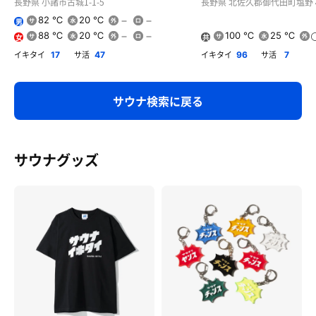
長野県 小諸市古城1-1-5
長野県 北佐久郡御代田町塩野
82 ℃
20 ℃
男
88 ℃
20 ℃
100 ℃
25 ℃
女
共
用
イキタイ
サ活
イキタイ
サ活
17
47
96
7
サウナ検索に戻る
サウナグッズ