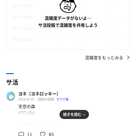
0
0
0
10:00-12:00
件
件
件
0
0
0
12:00-14:00
混雑度データがないよ…
件
件
件
サ活投稿で混雑度を共有しよう
0
0
0
14:00-16:00
件
件
件
0
0
0
16:00-18:00
件
件
件
混雑度をもっとみる
サ活
ヨネ（ヨネロッキー）
2024.07.07
1回目の訪問
サウナ飯
天空の森
#TOJIBA
続きを読む
6/29(土)
84℃
16℃
共
用
11
83