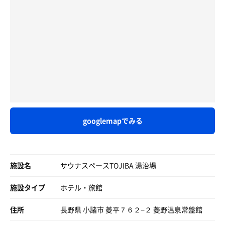
ュしてガンガンに熱くしてくれるサービスも！
ビヒタ水でロウリュウすると、ジューーーと、石が音を立
は？
てて、熱と香りを水蒸気で部屋に拡散する。終了30分前に
意味わからんって。
小屋を出たらお待ちかね露天の水風呂！
はクラフトコーラアロマ水でのロウリュウサービス。めっ
急いで食べる。
開放感ある環境で3人入れる大きな檜樽に、12℃で冷たく
ちゃ良い香り〜。
全然美味しないし、時間無いから残してホテルに荷物取り
飲める浅間山麓の地下水が贅沢に掛け流し！
溢れ出す汗、迸る漢柱。
に行ってダッシュで駅に向かう🏃‍♂️💦
浸かったなら、まろやかで上質な水質に名水ハンターとし
まじでギリギリで間に合った。。
ても大満足に気持ち良さを堪能♪
🌥あふれ出すキラキラ
久しぶりの全力ダッシュで電車の中で1人疲れ果ててた😵‍💫
小屋から外に出て、でっかい樽に絶えず注ぎ込まれる16℃
そして広場に用意された焚き火台近くに、インフィニティ
の浅間の清流水を頭からぶっかけて汗を流す。木々の木漏
チェアや2人乗りブランコベンチで外気浴！
れ日が水面に反射してキラキラ輝く。
事前予約してたタクシーに乗り込み常磐館へ向かう。
レトロバスもあり、雨の日はバスの中で内気浴ができるの
そしてそのまま、でっかい樽に火照った肉塊を鎮める。ジ
ふと思った。
も面白い！
googlemapでみる
ュ〜〜〜。ザッパ〜〜〜。キラキラ✨が樽からあふれ出
帰りもタクシーあるよね？？
鳥の囀りが聞こえる標高高い緑の森を眼下に、開放感ある
す。
不安ながら聞いてみると、18時頃は難しいんじゃないか
中で自然に癒されていく…
と。。
いやあのぼく帰れないんですけもど？
雲上の森のサウナ小屋TOJIBAで、ととのった〜！
施設名
🌥 天空？
サウナスペースTOJIBA 湯治場
着いて旅館の人に聞いても当然送迎はなし。
そこからインフィニティ―チェアーエリアで休憩。椅子を
藁にもすがる思いでタクシー会社に連絡。
温泉とサウナ後に併設のカフェバーでクラフトビールや軽
倒すと、一気に天空の城ラピュタの世界にも劣らぬ雲上の
施設タイプ
ホテル・旅館
難しいなあと。
食もいただけるので、次回は泊まりで来たい！
サウナTOJIBの世界が広がる。小鳥のさえずり、虫の羽
さっき常磐館まで送った人？と聞かれそうやと言うと頑張
音、風で揺れる木々からこぼれる木漏れ日、青く澄んだ大
住所
長野県 小諸市 菱平７６２−２ 菱野温泉常盤館
ってみますと😭
空を流れる雲。
マジ助かった。。