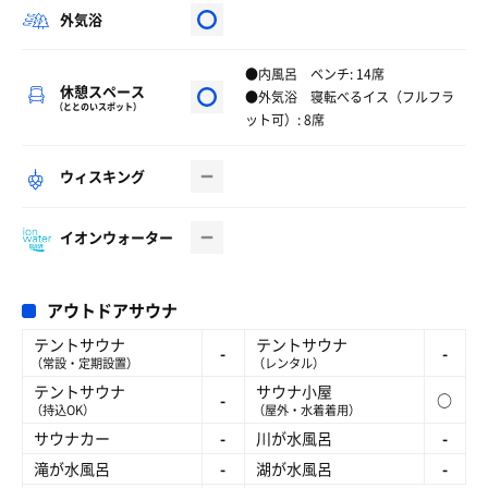
外気浴
●内風呂 ベンチ: 14席
休憩スペース
●外気浴 寝転べるイス（フルフラ
（ととのいスポット）
ット可）: 8席
ウィスキング
イオンウォーター
アウトドアサウナ
テントサウナ
テントサウナ
-
-
（常設・定期設置）
（レンタル）
テントサウナ
サウナ小屋
-
○
（持込OK）
（屋外・水着着用）
サウナカー
-
川が水風呂
-
滝が水風呂
-
湖が水風呂
-