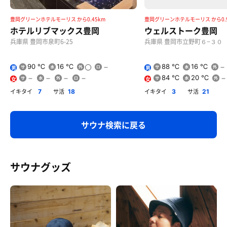
豊岡グリーンホテルモーリス から0.45km
豊岡グリーンホテルモーリス から0.9
ホテルリブマックス豊岡
ウェルストーク豊岡
兵庫県 豊岡市泉町6-25
兵庫県 豊岡市立野町６−３０
90 ℃
16 ℃
88 ℃
16 ℃
男
男
84 ℃
20 ℃
女
女
イキタイ
サ活
イキタイ
サ活
7
18
3
21
サウナ検索に戻る
サウナグッズ
朝食バイキング
種類も豊富で、なんと660円！超お得！