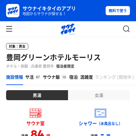
サウナイキタイのアプリ
無料で使う
地図からサウナが探せる！
対象：男女
豊岡グリーンホテルモーリス
ホテル・旅館 - 兵庫県 豊岡市
宿泊者限定
β
施設情報
サ活
サウナ飯
宿泊
混雑度
ランキング
(
開発中
)
67
10
男湯
女湯
サウナ室
シャワー
（水風呂なし）
84
-
度
度