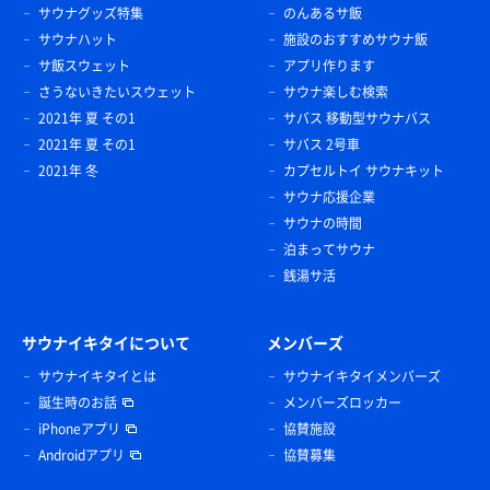
サウナグッズ特集
のんあるサ飯
サウナハット
施設のおすすめサウナ飯
サ飯スウェット
アプリ作ります
さうないきたいスウェット
サウナ楽しむ検索
2021年 夏 その1
サバス 移動型サウナバス
2021年 夏 その1
サバス 2号車
2021年 冬
カプセルトイ サウナキット
サウナ応援企業
サウナの時間
泊まってサウナ
銭湯サ活
サウナイキタイについて
メンバーズ
サウナイキタイとは
サウナイキタイメンバーズ
誕生時のお話
メンバーズロッカー
iPhoneアプリ
協賛施設
Androidアプリ
協賛募集