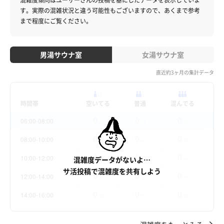
混雑度傾向はユーザーさんの投稿を基にしたデータを表示していま
す。
実際の混雑状況と違う可能性もございますので、あくまで参考
まで程度にご覧ください。
男湯サウナ室
女湯サウナ室
直近約3ヶ月の集計データ
時間帯
空いてる
普通
混んでる
0
0
0
06:00-08:00
件
件
件
0
0
0
08:00-10:00
件
件
件
0
0
0
10:00-12:00
混雑度データがないよ…
件
件
件
サ活投稿で混雑度を共有しよう
0
0
0
12:00-14:00
件
件
件
0
0
0
14:00-16:00
件
件
件