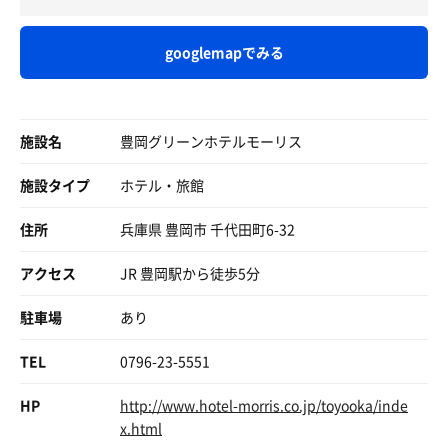
一されていて、高級感がある。
シングルルームでもダブルベッド。
googlemapでみる
バス・トイレ付きで、スペースは広くて清潔。
立地はJR豊岡駅から、歩いてすぐ。
客室の窓からは駅ビルが見える。
施設名
ゆえに、駐車場660円はやむを得ず。
豊岡グリーンホテルモーリス
今回は宿泊費が6050円、駐車場660円、夕食800円、朝食
施設タイプ
ホテル・旅館
660円、コーヒー牛乳100円、計8270円。
チェックインからチェックアウトまで外に出ずに、満足度
住所
兵庫県 豊岡市 千代田町6-32
の高い宿泊となった。
アクセス
JR 豊岡駅から徒歩5分
駐車場
あり
TEL
0796-23-5551
HP
http://www.hotel-morris.co.jp/toyooka/inde
x.html