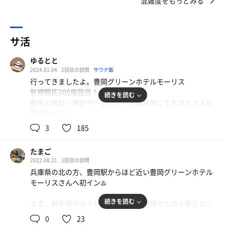
混雑度をもっとみる
サ活
ゆるとと
2024.01.04
2回目の訪問
サウナ飯
行ってきましたよ。豊岡グリーンホテルモーリス
新規開拓200施設目！
続きを読む
数多の無料・格安サービスで、水風呂無くてもオススメの
シティホテル。
92℃
男
3
185
無料サービス
・1Fにコンビニコーヒーとれもん水
たまご
・大浴場にマッサージチェア3台
2022.08.21
1回目の訪問
・貸し自転車。ちょっとしたお出かけに。
兵庫県の北の方、豊岡駅からほど近い豊岡グリーンホテル
・貸し充電器(忘れてたので、助かった〜！)
モーリスさんへ初イン♨️
ほか多数。女性用にはReFaフェイスローラーの貸し出し
もあった。
続きを読む
まず、脱衣場がホテルについてる大浴場のものと思えない
広さ（想像の3倍は広い）
格安サービス
0
23