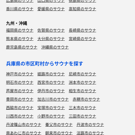
広島県のサウナ
山口県のサウナ
徳島県のサウナ
香川県のサウナ
愛媛県のサウナ
高知県のサウナ
九州・沖縄
福岡県のサウナ
佐賀県のサウナ
長崎県のサウナ
熊本県のサウナ
大分県のサウナ
宮崎県のサウナ
鹿児島県のサウナ
沖縄県のサウナ
兵庫県の市区町村からサウナを探す
神戸市のサウナ
姫路市のサウナ
尼崎市のサウナ
明石市のサウナ
西宮市のサウナ
洲本市のサウナ
芦屋市のサウナ
伊丹市のサウナ
相生市のサウナ
豊岡市のサウナ
加古川市のサウナ
赤穂市のサウナ
西脇市のサウナ
宝塚市のサウナ
三木市のサウナ
川西市のサウナ
小野市のサウナ
三田市のサウナ
丹波篠山市のサウナ
養父市のサウナ
丹波市のサウナ
南あわじ市のサウナ
朝来市のサウナ
淡路市のサウナ