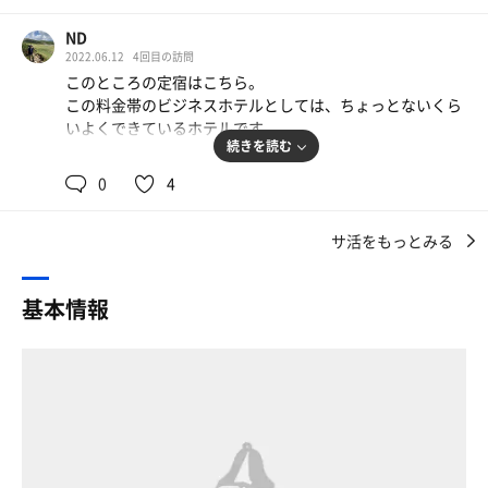
・夕食ルームサービス、高くても800円。
全てがゆったりとした作りでバリ調のインテリアで統一。
昨日のサ飯にチキン南蛮ボックスを食べた。
ND
瓶の牛乳自販機があったり、紙コップで飲める冷水機、垢
配膳の際は深々とお辞儀いただき、好印象。
2022.06.12
4回目の訪問
すりタオルにマッサージ機も2台あります。
・朝食バイキング 660円！品数多くてうまい！
このところの定宿はこちら。
・湯上がりの瓶コーヒー牛乳は、なんと100円！
この料金帯のビジネスホテルとしては、ちょっとないくら
浴場は洗い場が４つ、お風呂は大きなお風呂が間仕切られ
おつとめ品を疑ったが、賞味期限まで9日残っていた。
いよくできているホテルです。
て2つになったものと、小さなサウナあり。サ室は2人が定
続きを読む
員でTVなし、BGMなしなので沈黙の中蒸されます。
大浴場には使い放題のフェイスタオルがたんまり積んであ
部屋は単身ビジネスユースには最適化されている（広めの
0
4
るので、部屋からタオルを持ち出す必要なし。
スペースとデスク、コンセント環境）し、洗濯機も無料
カラカラ系なので時間をかけてゆっくり蒸す。水風呂はな
歯ブラシとカミソリは客室にもあるけど、大浴場にも置い
（しかもハンガーラックや洗濯カゴまで貸し出しあり）、
いので、シャワーで冷水を浴びる。これだけでもかなりス
てある。
サ活をもっとみる
フロントは過去の宿泊データをしっかり確認しており、会
ッキリしました。
この手ぶらで行っても大丈夫な感じがストレスフリー。
員になっておけばカードを提示しなくても自動的に割引適
用をしてくれます。駐車場が有料なのは難点ではあります
ふと思ったのですが、お風呂を1つ水風呂にしたら、サウ
基本情報
・サウナ
が、それ以外は自分にとってパーフェクトなビジホなので
ナーに流行りそうですね...（庭が見えるのですが、これも
サ室上部の温度計は、私の確認した範囲では最低で88℃、
すっかり定宿化しています。
外気浴にできそう...勝手な想像w）
最高で92℃を指す。
さて、肝心のサウナですが、まあ、ビジホの大浴場の付帯
そのほか、各階に枕の貸し出しサービスがあり、5種類の
サウナストーブは対流式。長方形でシルバー色の小型のス
施設なので、水風呂がないのが残念ではあります。が、タ
中から選べるなど、かゆいところに届くサービスが良かっ
トーブが2つ連結されていて、ストーンが3個ずつ計6個積
オルが使い放題だったり、冷水が用意してあったり、無料
たです。
まれている。
マッサージチェアがあったりと、できる限りのサービスを
この構成…ホテルモントレ姫路のサウナと同じだ。あそこ
提供されようという姿勢に好感です。
写真撮り忘れたー