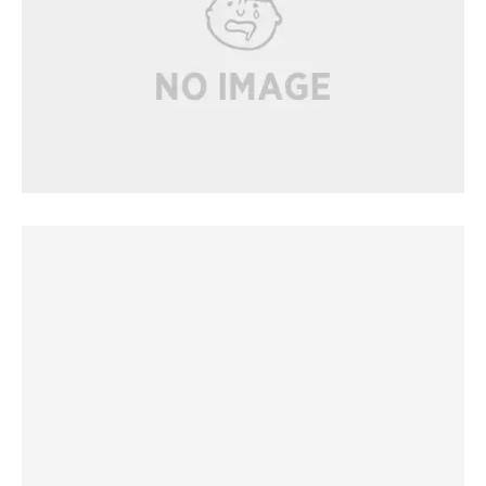
では、ストーブガード下部の開口部から、「3P 200V
5kw」のマッキー書きが見えていた。
ちなみに翌朝はサウナ稼働しておりません。夜のみです。
こちらも、ストーブガードの下部が開いている。
(浴室に誰もいないことを確認して)屈んで開口部を覗き込
んでみると、「3P 200V 4kw」のマッキー書きを発見！お
そらく同じ施工業者なのだろう。
誰も知らない秘密を見つけたような気分になる。
ゆったり2人並んで座れる2段ベンチ。
ワッフルマットが敷いてあり、使い放題のフェイスタオル
を引いてもいいだろう。
水風呂は無し。カランのシャワーにて。体感19℃ほど。
休憩も洗体イスにて。
ととのいを求める感じではないが、サウナがしっかり熱い
ので、気持ちよく汗を流せる。
洗面所には、ドライヤーとFIESTAの化粧水・乳液が置いて
ある。
内装はまるで、バリ島リゾートのよう。調度の雰囲気も統