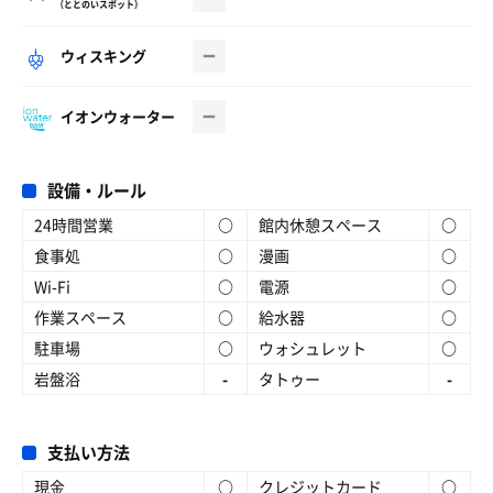
（ととのいスポット）
ウィスキング
イオンウォーター
設備・ルール
24時間営業
○
館内休憩スペース
○
食事処
○
漫画
○
Wi-Fi
○
電源
○
作業スペース
○
給水器
○
駐車場
○
ウォシュレット
○
岩盤浴
-
タトゥー
-
支払い方法
現金
○
クレジットカード
○