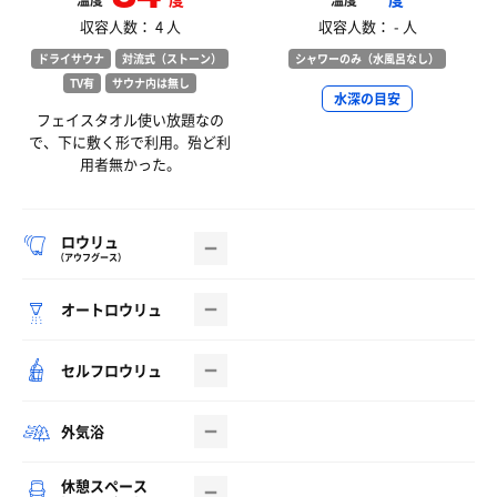
温度
温度
収容人数： 4 人
収容人数： - 人
ドライサウナ
対流式（ストーン）
シャワーのみ（水風呂なし）
TV有
サウナ内は無し
水深の目安
フェイスタオル使い放題なの
で、下に敷く形で利用。殆ど利
用者無かった。
ロウリュ
（アウフグース）
オートロウリュ
セルフロウリュ
外気浴
休憩スペース