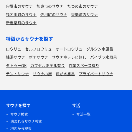
宍粟市のサウナ
加東市のサウナ
たつの市のサウナ
猪名川町のサウナ
佐用町のサウナ
香美町のサウナ
新温泉町のサウナ
特徴からサウナを探す
ロウリュ
セルフロウリュ
オートロウリュ
グルシン水風呂
銭湯サウナ
ボナサウナ
サウナ室テレビ無し
バイブラ水風呂
タトゥーOK
カプセルホテル有り
作業スペース有り
テントサウナ
サウナ小屋
湖が水風呂
プライベートサウナ
サウナを探す
サ活
サウナ検索
サ活一覧
泊まれるサウナ検索
地図から検索