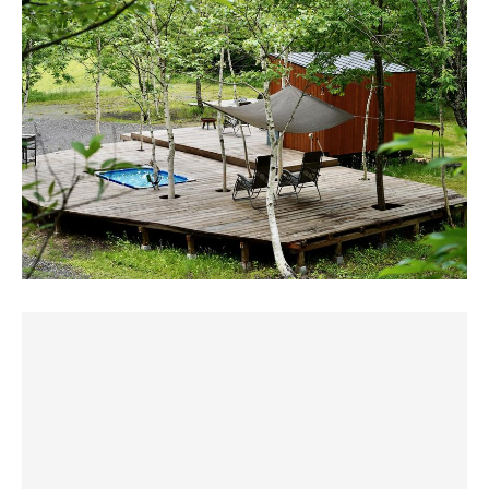
に引き上げる装置である。
👀汲んで帰った😁
た。2個ずつ場所が違く、トレーラーハウス後ろのタープ
しらかばサウナはそうではなかった。
冷たくておいしい☺️そして水風呂としてはキリッと冷た
の下2席、トレーラーハウスの前、トレーラーハウスの右
標高1000mを越えるスキー場の中腹にあるこの施設でのと
い！サいこうである😁
前。
とのいへの移行はとてもナチュラルだった。
水風呂からの景色もサいこうでとても気持ちいい🤤
トレーラーハウスの右前がマウンテンビューエリアで山々
を見ることができ絶景でした。
しっかり熱いサウナでは、白樺アロマでのロウリュを楽し
ウッドデッキをうまく作って山々を臨む絶景のサウナエリ
ロウリュも出来ます。アロマもついてます。薪ももらえて
みながら、大開口の窓から山々を望む。
アになっている👍
焚き火見ながら整えます。
水風呂は湧き水掛け流し。入水しながら浴びながら飲め
脇道の交通量は少ないとは言え現実から切り離された空間
る、しきじスタイルの最高に贅沢な体験。
にした方が良いとは思うので ここには目隠しで木とかある
下にコテージがありましたが上からだと見えず、子供の声
そして極めつけはととのいスペース。焚き火の前で、イン
と尚いいかな？
も聞こえず、川のせせらぎと鳥の鳴き声と木々の囁きに癒
フィニティチェアに座り、川のせせらぎや虫の声や聞きな
されました。
がら、風を感じ、木々の合間から満天の星々を見上げる。
サ室は屋根に傾斜をつけ熱が降りてくるよう設計されてい
素晴らしいマウンテンビューで、誰にも邪魔されずにとと
る👀
のうことが出来ました。
すると、自分という個が世界に溶けていく瞬間がゆったり
反射板とストーブ囲いのないワイルド設計😁
と訪れる。
ストーブはNARVI👀
少し値段は高いですがまた行きたいです。サウナ室も思っ
激しい刺激を体に与えて感じるととのいとは対極の感覚
薪ではなく電気だが代わりに焚き火サービスあり〼（着火
てたよりも熱くて、ロウリュで蒸されて極上の体験でし
だ。
剤が無料レンタル品に込み）
た。
それは、元来、私たちが自然の一部であるという当たり前
焚き火や薪が濡れ気味で火を付けるのがひと苦労😅結構薪
のことを思い出させてくれるプリミティブな体験だった。
くべ得意なんだケドなぁ笑
ゆっくりセットを重ねた後は、焚き火を囲みながら、ぽつ
80℃ちょいスタートで90℃くらいまで上がった↗️ ストー
り、ぽつりと話をしよう。
ブのパワーはやはりある💪