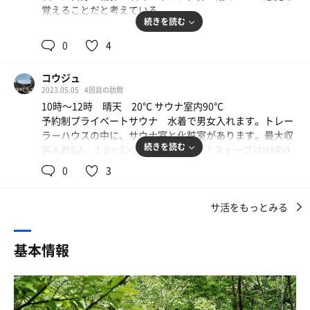
ネットで予約→支払いは現地
覚えることだと考えている。
現金またはpaypayなどでも支払い🉑
続きを読む
会員だと1枠7700円 通常9900円
そんなととのいを求めて、今まで数えきれないサウナに訪
2時間で5人まで同一価格でアウトドアサウナの部類の中で
0
4
れてきた。
はリーズナブルな方ですかね👀
関東圏の有名どころは老舗から新しいものまでかなりの数
コウジュ
を訪れてきたつもりだ。
支払いを済ませて受付棟から少し坂を登った場所にサウナ
2023.05.05
4回目の訪問
地方ではしきじ、湯らっくす、ウェルビー、大東洋、
スペースがあり直接車で乗り付けて🆗
10時〜12時 晴天 20℃ サウナ室内90℃
etc。
なので車の鍵さえ管理すれば貴重品は車をロッカー代わり
予約制プライベートサウナ 水着で男女入れます。トレー
その他、各地のスーパー銭湯や個室サウナ。
にイケる😁
ラーハウスの中に、サウナ室と化粧室があります。最大収
薪サウナから氷の張ったプールに飛び込むこともあった。
夜はバー営業したりするようでカウンターがあるのでサウ
続きを読む
容人数6人。1.8×2×H2＝7.2m3程度？ストーブはNARVI
どのサウナにも趣きがあり、オーナーや運営者が考えたと
ナの時間は物置きにできるかな😁
NCエレクトリック Black 6kw/9kw 結構暑かったので
とのいがある。
0
3
サウナ前室にも更衣室スペースあり〼
9kwだと思います。サウナストーンは白くて丸いやつ。名
しかし、あまりにも多くのサウナを訪れるあまり、サウナ
サ室横には靴箱も👀
前なんでしたっけ。
施設に対する感動が薄れてきていた。
サンダル バスタオルはレンタルの必要あるがポンチョやタ
サ活をもっとみる
窓は網入れではなく、サウナ周りは不燃材でしたがヒータ
そんなタイミングで訪れたのが、かたしな高原のしらかば
オル付なので水着さえ持ってきたらすぐサウナできる感
ーガードと遮熱板無し。非常用押しボタンはあるが、熱感
サウナだ。
じ！（水着もってこなくてもレンタルあり〼）
知器は無し。扉は普通の扉で鉄の取手が熱くなるので内側
基本情報
裸足でウッドデッキ気持ちいいからサンダルなしで問題な
にゴムのカバーがついてました。
そこには、唯一無二のととのいがあった。
し👍
そしてカップが渡され水風呂に注ぎ込まれる天然水を飲む
水風呂は簡易的なプールみたいな感じです。天然水で冷た
誤解を恐れず言えば、前述したようなサウナ施設はセット
ことが出来る！コレはポイント高い◎
くて気持ち良い。シャワーは無しですが、手洗い場ありま
を重ねることで身体を反応させ自らの状態を「ととのい」
片品村の水は尾瀬の湧水として名水百選にも選ばれている
した。ととのい椅子はColemanの例のやつ。6個ありまし