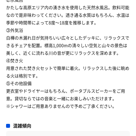
かたしな高原エリア内の湧き水を使用した天然水風呂。飲料可能
なので是非味わってください。透き通る水質はもちろん、水温は
季節や時間帯によって8度〜18度を推移します。
③外気浴
白樺の木漏れ日が気持ちいい広々としたデッキに、リラックスで
きるチェアを配置。標高1,000mの清々しい空気と山々の景色は
美しく、近くに流れる川の音が更にリラックスを深めます。
④焚き火
用意された焚き火セットで簡単に着火。リラックスした後に眺め
る火は格別です。
⑤その他設備
更衣室やドライヤーはもちろん、ポータブルスピーカーをご用
意。貸切ならではの音楽と一緒にお楽しみいただけます。
※シャワーはご用意ありませんので予めご了承ください。
混雑傾向