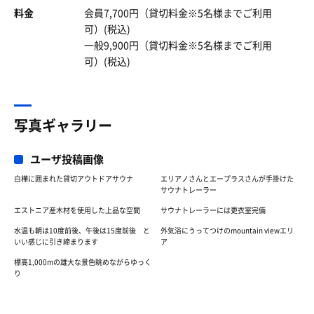
料金
会員7,700円（貸切料金※5名様までご利用
可）(税込)
一般9,900円（貸切料金※5名様までご利用
可）(税込)
写真ギャラリー
ユーザ投稿画像
白樺に囲まれた貸切アウトドアサウナ
エリアノさんとエープラスさんが手掛けた
サウナトレーラー
エストニア産木材を使用した上品な空間
サウナトレーラーには更衣室完備
水温も朝は10度前後、午後は15度前後 と
外気浴にうってつけのmountain viewエリ
いい感じに引き締まります
ア
標高1,000mの雄大な景色眺めながらゆっく
り