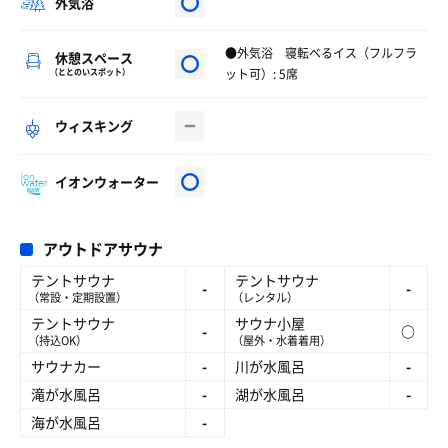
外気浴
●外気浴 寝転べるイス（フルフラ
休憩スペース
ット可）: 5席
（ととのいスポット）
ウィスキング
イオンウォーター
アウトドアサウナ
テントサウナ
テントサウナ
-
-
（常設・定期設置）
（レンタル）
テントサウナ
サウナ小屋
-
○
（持込OK）
（屋外・水着着用）
サウナカー
-
川が水風呂
-
滝が水風呂
-
湖が水風呂
-
海が水風呂
-