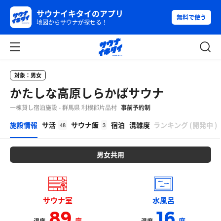
サウナイキタイのアプリ
無料で使う
地図からサウナが探せる！
対象：男女
かたしな高原しらかばサウナ
一棟貸し宿泊施設 - 群馬県 利根郡片品村
事前予約制
β
施設情報
サ活
サウナ飯
宿泊
混雑度
ランキング
(
開発中
)
48
3
男女共用
サウナ室
水風呂
89
16
度
度