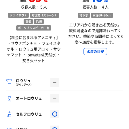
温度
温度
収容人数： 5 人
収容人数： 4 人
ドライサウナ
対流式（ストーン）
地下水
水深60~80cm
電気
TV無
エリア内から湧き出る天然水。
ポータブルスピーカー有
飲料可能なので是非味わってく
ださい。季節や時間帯によって8
【料金に含まれるアメニティ】
度〜18度を推移します。
・サウナポンチョ ・フェイスタ
オル ・ロウリュ用アロマ ・サウ
水深の目安
ナマット ・ionwater&天然水 ・
焚き火セット
ロウリュ
（アウフグース）
オートロウリュ
セルフロウリュ