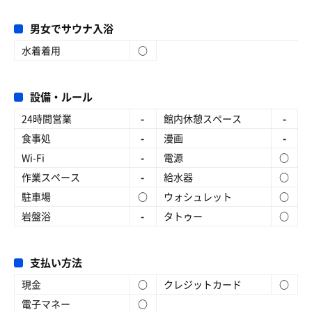
男女でサウナ入浴
水着着用
○
設備・ルール
24時間営業
-
館内休憩スペース
-
食事処
-
漫画
-
Wi-Fi
-
電源
○
作業スペース
-
給水器
○
駐車場
○
ウォシュレット
○
岩盤浴
-
タトゥー
○
支払い方法
現金
○
クレジットカード
○
電子マネー
○