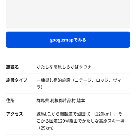
それはきっと忘れられない夜になるはずだ。
足元冷えが若干あるがロウリュや足上げでカバー（RENTO
の白樺が無料レンタル品に込み）
かたしな高原のしらかばサウナは、大切な人と訪れるのに
文字通り白樺の木々に囲まれたエリアをサ室の窓から眺め
ぴったりの場所だった。
ながら蒸される☺️
BOSEのBluetoothスピーカーがあるので好きな音楽を掛け
ながら👍（こういう時用のチルいサウナプレイリストを
googlemapでみる
📢）
ポンチョでインフィニティチェアもいいが絶景ウッドデッ
キ寝転び休憩がサいこう👍
施設名
かたしな高原しらかばサウナ
アウトドアサウナ満喫しました
施設タイプ
一棟貸し宿泊施設（コテージ、ロッジ、ヴィ
→シャワーなしなのでお風呂入りにもう一軒🚗💨
ラ）
住所
群馬県 利根郡片品村 越本
アクセス
練馬I.C.から関越道で沼田I.C.（120km）、そ
こから国道120号経由でかたしな高原スキー場
（29km）