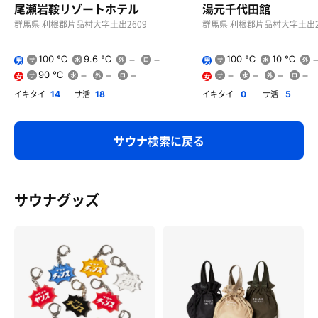
尾瀬岩鞍リゾートホテル
湯元千代田館
群馬県 利根郡片品村大字土出2609
群馬県 利根郡片品村大字土出2
100 ℃
9.6 ℃
100 ℃
10 ℃
男
男
90 ℃
女
女
イキタイ
サ活
イキタイ
サ活
14
18
0
5
サウナ検索に戻る
サウナグッズ