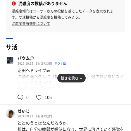
混雑度の投稿がありません
混雑度傾向はユーザーさんの投稿を基にしたデータを表示されま
す。サ活投稿から混雑度を投稿してみよう。
混雑度共有機能について
サ活
バウム◎
2025.10.12
1回目の訪問
サウナ飯
沼田へドライブ🚗
吹割の滝へ久々に（相変わらず圧巻！）途中買い食いなど
続きを読む
しつつこちらへ💁‍♂️
88℃
16℃
共
用
冬はスキー場 夏はキャンプ場
0
106
ミッフィーちゃん🐇推し
使用料結構払ってんだろーなぁ笑
せいじ
2024.08.11
1回目の訪問
サウナは事前予約制
ととのうとはなんだろうか。
ロッヂに泊まらなくても日帰り利用🆗
私は、自分の輪郭が曖昧になり、世界に溶けていく感覚を