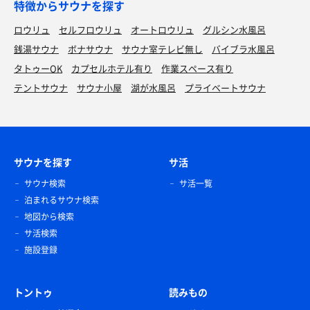
特徴からサウナを探す
ロウリュ
セルフロウリュ
オートロウリュ
グルシン水風呂
銭湯サウナ
ボナサウナ
サウナ室テレビ無し
バイブラ水風呂
タトゥーOK
カプセルホテル有り
作業スペース有り
テントサウナ
サウナ小屋
湖が水風呂
プライベートサウナ
サウナを探す
サ活
サウナ検索
サ活一覧
泊まれるサウナ検索
地図から検索
サ活検索
施設登録
トントゥ
読みもの