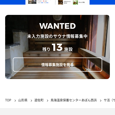
WANTED
未入力施設のサウナ情報募集中
13
残り
施設
情報募集施設を見る
TOP
山形県
遊佐町
鳥海温泉保養センターあぽん西浜
サ活（