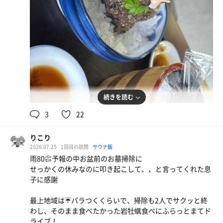
外気浴は、今日の気温の低さからも快適そのもの。眠気が
🥱襲います。
また、来ますよ❗️アポンさんに。
続きを読む
3
22
りこり
2026.07.25
1回目の訪問
サウナ飯
雨80㌫予報の中お盆前のお墓掃除に
せっかくの休みなのに叩き起こして、、と言ってくれた息
子に感謝
最上地域は☔️パラつくくらいで、掃除も2人でサクッと終
わし、そのまま食べたかった岩牡蠣食べにふらっとまてド
ライブ！