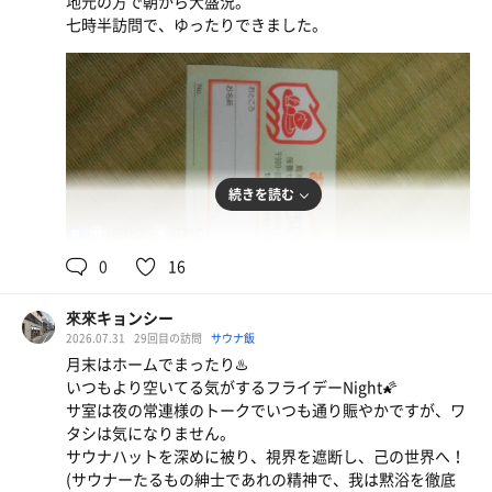
地元の方で朝から大盛況。
七時半訪問で、ゆったりできました。
続きを読む
90℃
17℃
男
0
16
來來キョンシー
2026.07.31
29回目の訪問
サウナ飯
月末はホームでまったり♨️
いつもより空いてる気がするフライデーNight🌠
トンタン麺
サ室は夜の常連様のトークでいつも通り賑やかですが、ワ
うますぎる
タシは気になりません。
キリン一番搾り 糖質0
サウナハットを深めに被り、視界を遮断し、己の世界へ！
(サウナーたるもの紳士であれの精神で、我は黙浴を徹底