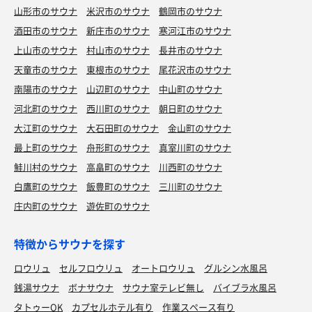
山形市のサウナ
米沢市のサウナ
鶴岡市のサウナ
酒田市のサウナ
新庄市のサウナ
寒河江市のサウナ
上山市のサウナ
村山市のサウナ
長井市のサウナ
天童市のサウナ
東根市のサウナ
尾花沢市のサウナ
南陽市のサウナ
山辺町のサウナ
中山町のサウナ
河北町のサウナ
西川町のサウナ
朝日町のサウナ
大江町のサウナ
大石田町のサウナ
金山町のサウナ
最上町のサウナ
舟形町のサウナ
真室川町のサウナ
鮭川村のサウナ
高畠町のサウナ
川西町のサウナ
白鷹町のサウナ
飯豊町のサウナ
三川町のサウナ
庄内町のサウナ
遊佐町のサウナ
特徴からサウナを探す
ロウリュ
セルフロウリュ
オートロウリュ
グルシン水風呂
銭湯サウナ
ボナサウナ
サウナ室テレビ無し
バイブラ水風呂
タトゥーOK
カプセルホテル有り
作業スペース有り