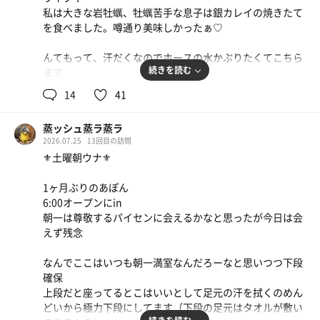
私は大きな岩牡蠣、牡蠣苦手な息子は銀カレイの焼きたて
を食べました。噂通り美味しかったぁ♡
んてもって、汗だくなのでホースの水かぶりたくてこちら
続きを読む
まで
14
41
空いてる！
蒸ッシュ蒸ラ蒸ラ
みんな高校野球の決勝みてるのかな、、
2026.07.25
13回目の訪問
サウナはソロ！水風呂も独り占め
⚜️土曜朝ウナ⚜️
ならば、水風呂から頭だけだしてホースで脳天冷やしたい
1ヶ月ぶりのあぽん
かもーでジャージャー
6:00オープンにin
さいこーでした
朝一は尊敬するパイセンに会えるかなと思ったが今日は会
えず残念
時間ないので2セットのみ！
ここの露天もトルマリンのジャグジーも癖になる。最後は
なんでここはいつも朝一満室なんだろーなと思いつつ下段
またホースで〆
確保
またこよう！
上段だと座ってるとこはいいとして足元の汗を拭くのめん
どいから極力下段にしてます（下段の足元はタオルが敷い
つきあってくれた息子のリクエストでお寿司食べてきまし