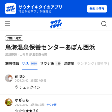
サウナイキタイのアプリ
無料で使う
地図からサウナが探せる！
対象：男女
鳥海温泉保養センターあぽん西浜
温浴施設 - 山形県 飽海郡遊佐町
β
施設情報
サ活
サウナ飯
混雑度
ランキング
(
開発中
)
1610
139
mitto
2026.08.02
25回目の訪問
チェックイン
ゆぢゅら
2026.08.02
3回目の訪問
サウナ飯
☆☆☆★★ 3.0