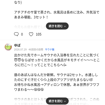
水
なり)
アチアチのサ室で蒸され、水風呂は長めに沈み、外気浴で
あまみ堪能、3セット！
続きを読む
今月もお疲れ様でした(๑>◡<๑)
0
105
(追伸 スパ・アルプスのお気に入りのブラックタオル探
してます。ここ2か月間どこ行ったのやら行方不明。サウ
ゆば
ナイキタイ見ながらお邪魔したサウナにTELも見つからな
2026.07.29
46回目の訪問
サウナ飯
い、泣 早く帰っておいで〜)
出かけた先でホームサウナの入浴券を忘れたことに気づく
😇😇ならばせっかくだから水風呂がキモチイイ〜〜〜とこ
ろに行こ〜！ってことでこちらへ🥳
昼のあぽんはなんだか新鮮。サウナは2セット。水通しし
たのにすぐ汗だく💦💦上段のアツアツがたまらない🤣
お待ちかね水風呂→アディロンで休憩。あぁ世界がフワフ
ワまわる〜〜🤤🤤🤤
サウナのあとはトルマリン風呂でボコボコされた。このぬ
続きを読む
中華そば
るさが夏はありがたい。でも熱い温泉も好きだ🤣✨