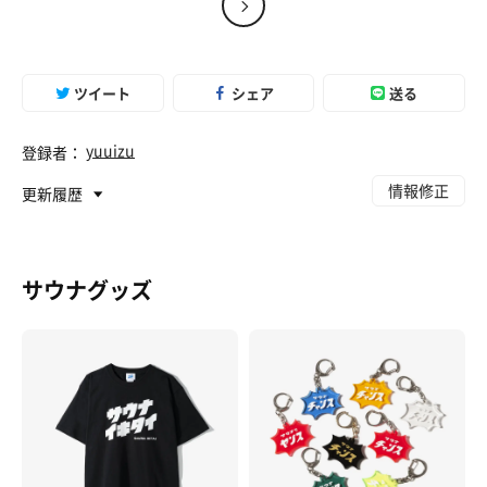
ハエたたきが常設してあるので
今日はそれを握りながら休憩
気持ち良過ぎて今日1日を終えたい。
ツイート
シェア
送る
さあ、長い1日が始まります。
yuuizu
登録者：
Enjoy Summer🍉
情報修正
更新履歴
サウナグッズ