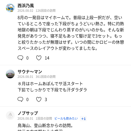
塩梅良過ぎて6セット目に爆睡Zzz‥ᐝ
西浜乃風
アディロンダックの角度を考えた人に
2026.08.02
126回目の訪問
チェルシーあげたい🍬
8月の一発目はマイホームで。普段は上段一択だが、空い
8分くらい×7セット、滞在時間4時間┏○ﾍﾟｺｯ
ているところで座った下段がちょうどいい熱さ。特に灼熱
地獄の朝は下段でじんわり蒸すのがいいのかも。そんな新
※ココのロッカーの一部は番号の規則性を欠いています
発見がありつつ、寝不足もあって駆け足で3セット。もっ
上から〇段目くらいは覚えておかないと
と絞りたかったが無理はせず。いつの間にかロビーの休憩
ロッカー迷子になりますｗｗ
スペースのレイアウトが変わってましたな。
0
14
サウナ〜マン
2026.08.01
361回目の訪問
８月はホームあぽんでサ活スタート
下茹でしっかりで下段でも汗ダラダラ
0
3
ノブサップ
2026.08.01
1回目の訪問
ビールも飲みたい
＋1
鳥海山、登山断念からの訪問。