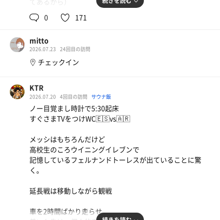
続きを読む
てあるから）
た
ドライブはいろんな話合い出来るんだよね〜 ゲームの音
0
171
㋚10㊌0.5㊡10×4
楽🎵の話はよくわからないけど楽しそうに話してくれるの
が嬉しいのであった
かき揚げ蕎麦➕おにぎり、その他
mitto
水風呂も他よりは冷たいほうかな
かき揚げ蕎麦が700円とはびっくり。ちょっと前までは
2026.07.23
24回目の訪問
いやーやっぱえーですねここは
野球の試合延期になったの後で知りました！明日晴れます
500円⁉︎
チェックイン
ように⚾️
麦茶
今日は町内会の夏祭り
KTR
帰ったら汗だくで準備して
2026.07.20
4回目の訪問
サウナ飯
15時位から焼きそばやら焼き鳥焼かにゃならん
ノー目覚まし時計で5:30起床
奥さんから飲みすぎ注意報発令中
すぐさまTVをつけWC🇪🇸vs🇦🇷
雨降りそうで公園から公民館になりそう
メッシはもちろんだけど
高校生のころウイニングイレブンで
記憶しているフェルナンドトーレスが出ていることに驚
Have a nice day!
く。
今天也要过得愉快!
今日も良い1日を!
延長戦は移動しながら観戦
お茶
車を2時間ばかり走らせ