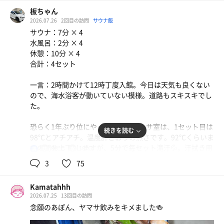
板ちゃん
2026.07.26
2回目の訪問
サウナ飯
サウナ：7分 × 4
水風呂：2分 × 4
休憩：10分 × 4
合計：4セット
一言：2時間かけて12時丁度入館。今日は天気も良くない
ので、海水浴客が動いていない模様。道路もスキスキでし
た。
恐らく1年ぶり位にやって来ました。サ室は、1セット目は
続きを読む
98℃とアチアチ。温度計どおりの熱さです。92℃くらいま
での間を上下↕️しますが、5分で毎セット滝汗💦。汗拭き用
98℃
19℃
男
の小さなタオルが有難いですね。
3
75
水風呂は、まあまあの冷たさ。ホースからも補充されてい
Kamatahhh
ますが、吐水口からのが地下水ではないでしょうか。2分
2026.07.25
13回目の訪問
たっぷりと浸かります。ホースの💦を頭からかぶったら最
念願のあぽん、ヤマサ飲みをキメました🍻
高😀でした。