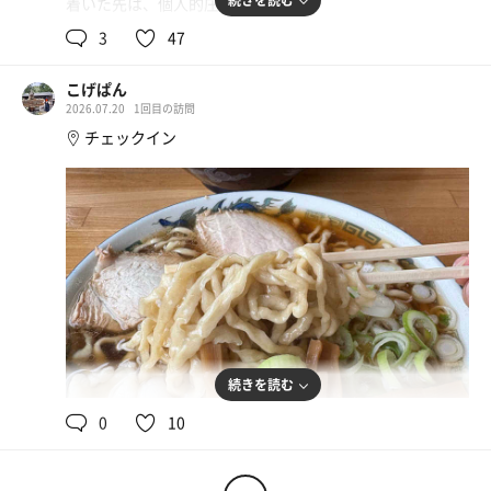
続きを読む
着いた先は、個人的庄内NO1サウナ
あぽんぽん♨️
3
47
祝日だが人はまばらで快適な空間
こげぱん
2026.07.20
1回目の訪問
サウナは少し湿度高めで熱さしっかり
チェックイン
完璧なセッティング
水風呂は言わずもがな
水温は20.8℃
予想よりだいぶぬるめですが
水質が良いとぬるい水風呂は
浴槽から出たくなくなるドロ沼と化す
露天風呂も源泉かけ流しのぬるめ
この泉質が好きなの🥺
続きを読む
ただ1つだけ
0
10
外気浴にアブちゃんよく来る
昨年歯気持ちよく寝てるところをやられた