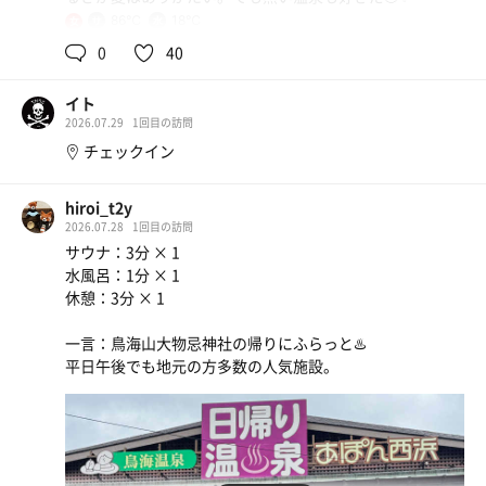
86℃
18℃
女
水
今日も良いサウナでした（ ﾟ∀ﾟ ）
0
40
ちいかわの映画を見るタイミングを見計らっている。でき
サントリー角ハイボール
イト
ればゆっくり見たいからやっぱり夜遅めの時間の方がいい
2026.07.29
1回目の訪問
のかな😇
ソルティライチソーダ
チェックイン
hiroi_t2y
2026.07.28
1回目の訪問
サウナ：3分 × 1
水風呂：1分 × 1
休憩：3分 × 1
一言：鳥海山大物忌神社の帰りにふらっと♨️
平日午後でも地元の方多数の人気施設。