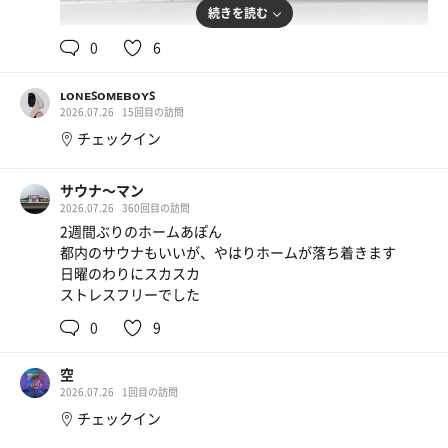
続きを読む
0
6
ʟᴏɴᴇꜱᴏᴍᴇʙᴏʏꜱ
2026.07.26
15回目の訪問
チェックイン
サウナ〜マン
2026.07.26
360回目の訪問
2週間ぶりのホームあぽん
都内のサウナもいいが、やはりホームが落ち着きます
日曜のわりにスカスカ
ローストビーフ
ストレスフリーでした
サウナ前飯🍚白いソースがおいしすぎた！もっとドバ
ドバかけたい🥹✨
0
9
アクエリアス
空
2026.07.26
1回目の訪問
チェックイン