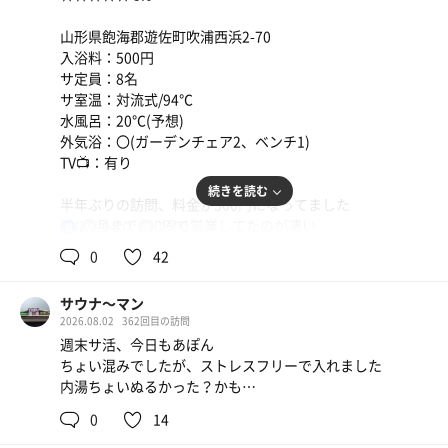
山形県飽海郡遊佐町吹浦西浜2-70
入浴料：500円
サ定員：8名
サ室温：対流式/94℃
水風呂：20℃(予想)
外気浴：‪‪〇‬(ガーデンチェア2、ベンチ1)
TV📺：有り
続きを読む
半年ぶりの訪問、料金が500円になってました
逆に6月まで400円で営業してたのが凄い
94℃
20℃
男
0
42
サ室はコの字の1段＋1辺だけ2段
定員は8名、室温は94℃で安定
サウナ〜マン
ストーブ前のミニタオルを借りて
2026.08.02
362回目の訪問
座面の汗を拭き取って出るのがあぽん仕様
週末サ活、今日もあぽん
ちょい混みでしたが、ストレスフリーで入れました
8月なのに鳥海山経由の地下水は20℃くらい
内湯ちょいぬるかった？かも…
山の力に感謝🙏
0
14
外気浴もいいけどここの内湯のイスはアディロン