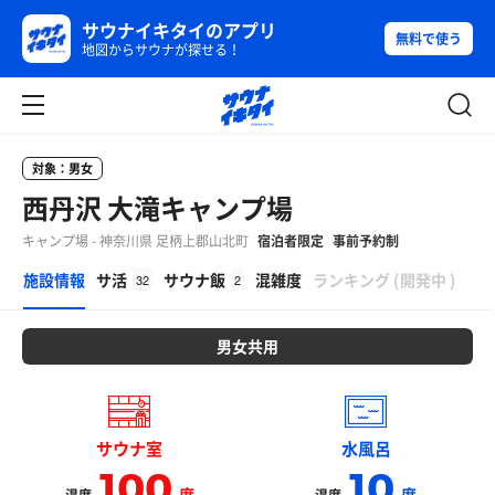
サウナイキタイのアプリ
無料で使う
地図からサウナが探せる！
対象：男女
西丹沢 大滝キャンプ場
キャンプ場 - 神奈川県 足柄上郡山北町
宿泊者限定
事前予約制
β
施設情報
サ活
サウナ飯
混雑度
ランキング
(
開発中
)
32
2
男女共用
サウナ室
水風呂
100
10
度
度