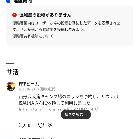
混雑傾向
混雑度の投稿がありません
混雑度傾向はユーザーさんの投稿を基にしたデータを表示されま
す。サ活投稿から混雑度を投稿してみよう。
混雑度共有機能について
サ活
FFFビーム
2021.07.24
1回目の訪問
西丹沢大滝キャンプ場のロッジを予約し、サウナは
iSAUNAさんに依頼して利用しました。
https://select-type.com/p/iSAUNA_HP/
続きを読む
0
39
今回はサウナが目的で、ついでにBBQをするつもりで訪れ
ました。