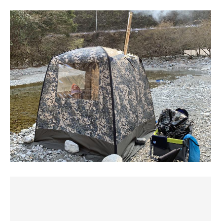
最高&最高
た。(120℃以上)
その状態での、ロウリュは強烈でなんとも言えぬ気持ち良
さ。
水風呂は川です。水風呂が川は初めてなのでとてもワクワ
ちょうど前日の「サ道」がテントサウナだったのも偶然偶
クしておりました。
然。
潜りも泳ぎも出来て、自由！控えめに言って最高でした。
外気浴は心地よい風が吹き、葉っぱが擦れる自然の音を聴
スタッフの方々も大変親切で、もちろんサウナ好きだった
きながら。なんて気持ち良いんだ。
ので、サウナトークも楽しむことができました笑
本日もととのいました。
サウナを全く知らない友達を誘ってみましたが、終わった
後に彼は言いました。
「サウナっていいね」
はい、1人サウナー増やしました。
とりあえず今は、サウナの満足度が高すぎて、BBQをする
活力が生まれません笑