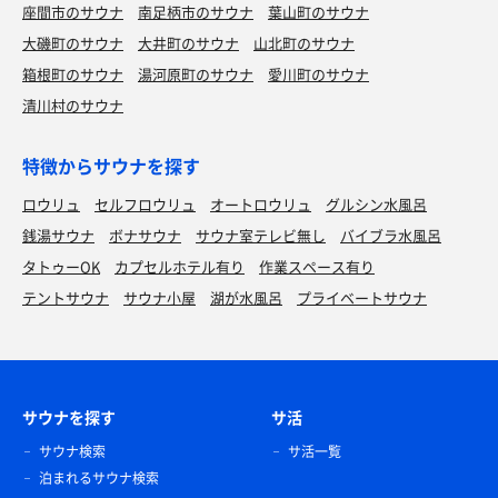
座間市のサウナ
南足柄市のサウナ
葉山町のサウナ
大磯町のサウナ
大井町のサウナ
山北町のサウナ
箱根町のサウナ
湯河原町のサウナ
愛川町のサウナ
清川村のサウナ
特徴からサウナを探す
ロウリュ
セルフロウリュ
オートロウリュ
グルシン水風呂
銭湯サウナ
ボナサウナ
サウナ室テレビ無し
バイブラ水風呂
タトゥーOK
カプセルホテル有り
作業スペース有り
テントサウナ
サウナ小屋
湖が水風呂
プライベートサウナ
サウナを探す
サ活
サウナ検索
サ活一覧
泊まれるサウナ検索