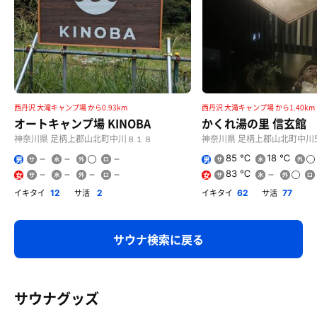
西丹沢 大滝キャンプ場 から0.93km
西丹沢 大滝キャンプ場 から1.40km
オートキャンプ場 KINOBA
かくれ湯の里 信玄館
神奈川県 足柄上郡山北町中川８１８
神奈川県 足柄上郡山北町中川57
85 ℃
18 ℃
男
男
83 ℃
女
女
イキタイ
サ活
イキタイ
サ活
12
2
62
77
サウナ検索に戻る
サウナグッズ