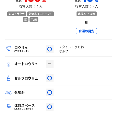
温度
温度
収容人数： 4 人
収容人数： - 人
ミストサウナ
対流式（ストーン）
水深20~40cm
薪
TV無
川
水深の目安
スタイル：うちわ
ロウリュ
セルフ
（アウフグース）
オートロウリュ
セルフロウリュ
外気浴
休憩スペース
（ととのいスポット）