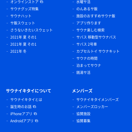
オンラインストア
水曜サ活
サウナグッズ特集
のんあるサ飯
サウナハット
施設のおすすめサウナ飯
サ飯スウェット
アプリ作ります
さうないきたいスウェット
サウナ楽しむ検索
2021年 夏 その1
サバス 移動型サウナバス
2021年 夏 その1
サバス 2号車
2021年 冬
カプセルトイ サウナキット
サウナの時間
泊まってサウナ
銭湯サ活
サウナイキタイについて
メンバーズ
サウナイキタイとは
サウナイキタイメンバーズ
誕生時のお話
メンバーズロッカー
iPhoneアプリ
協賛施設
Androidアプリ
協賛募集