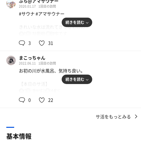
ぶち@アマサウナー
2020.01.17
1回目の訪問
テントサウナということで、少し舐めてかかりましたがと
#サウナ #アマサウナー
んでもない。
大満足です‼️
続きを読む
きれいな水は流れてきてるものの
まだまだ重機活動中です
130℃
7℃
共
途中で、「もっと熱くしましょうか？」
用
引き続き遊びにきますので、どうか焦らず！！！
と、薪を追加していただき、テント内のおんどは110度超
3
31
水辺すぐにはテント張れないので、お気をつけを！
え。
少し歩いて広大な水風呂いくか、少し斜面を下って水の溜
写真にあるように、rentoを含めた複数のアロマも楽しむ
まこっちゃん
まり場に雪崩れ込むか
ことができ、予想を大きく上回る満足感。
2022.06.11
1回目の訪問
そんなことを試行錯誤しながらやるテントサウナもおつや
お初の川が水風呂、気持ち良い。
な
そして完全天然水風呂。
ヤンキーチックな姉御管理人にばかだねとお褒めの言葉も
続きを読む
塩素臭も全くしない、心地よい水。
【本日のサ活】
いただきました！w
水流により程よく羽衣が剥がされる快感。
サウナ 8〜12分×6
110℃
14℃
共
てっきり滝行できるかと思いきや歩いて20分くらいかかる
そしてなにより、潜っても泳いでもよい解放感‼️‼️
用
水風呂 1分×6
らしい
0
22
外気浴 5分×6
まあそれまでに冷え切ってますわな笑
木々のざわめき、ひぐらしの鳴き声、
今回はみなテントサウナ初でしたが、キャンパーだったり
そして、テントサウナの薪が燃える香り。
サ活をもっとみる
本日は職場の人たちとテントサウナ。
カメラマンだったり何かのスペシャリストだったりで、こ
最初のロウリュは白樺から。
ちらがめちゃ勉強になった
1．2セット目はロウリュを控えめにしてテントサウナ内の
テントサウナに活かしていきたいなあ
基本情報
温度を上げに上げる。気づくと温度計が振り切れていまし
またイキタイ