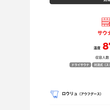
サウ
8
温度
収容人数：
ドライサウナ
対流式（ス
ロウリュ
（アウフグース）