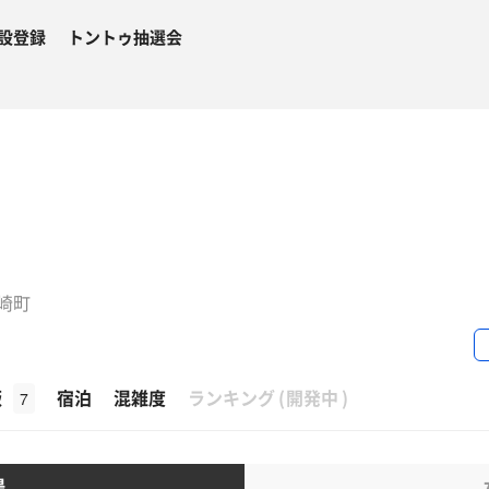
設登録
トントゥ抽選会
ケ崎町
β
飯
宿泊
混雑度
ランキング
(
開発中
)
7
湯