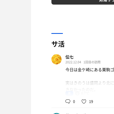
サ活
伝七
2022.12.04
1回目の訪問
今日は金ケ崎にある栗駒
実はきのうは盛岡より北
きなかったのだ。
男
87℃
0
19
今シーズンの締め括りに