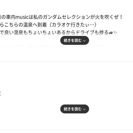
よ…。
ルフ場はレストランや風呂は営業無し。
日の車内musicは私のガンダムセレクションが火を吹くぜ！
しながらこちらの温泉へ到着（カラオケ行きたぃ…）
し盛岡から１時間ほど南下して金ケ崎に着いた。
かで良い温泉もちょいちょいあるからドライブも捗る🚙✨
４℃だ。
続きを読む
にありがちな、良くも悪くも地域の方々の憩いの場。
18ホールをスルーで回る。
ｰﾁｬﾝが連れてきたであろう水着の女児が浴室でｷｬｯｷｬと大暴れし
が、小雨はやむことはなかった。
フと見守っていて、見回りに来た施設の人も何も言わずに去って行
で暖め、最終ホールをパーであがり、今シーズンのラストゴル
が冷えたのだが、実はこのゴルフ場の真横に永岡温泉 夢の湯
う？（ﾄﾞｷﾄﾞｷ）と警戒しつつ脱衣所へ。
位
、意外に地域の方で混んでいた。
たものの、1セット目途中で退室されてその後ずっと貸し切り
続きを読む
ようなお湯はナトリウム塩化物泉とのこと。天然温泉かけ流し
流し温泉→サ室で大発汗！混んでてサ室満員！
さいぐらい。
室があるのだ！