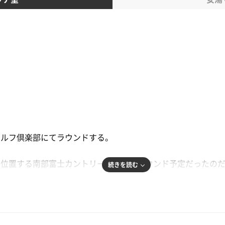
ゴルフ倶楽部にてラウンドする。
に位置する南部富士カントリークラブでラウンド予定だったの
続きを読む
、なんとしても今日は絶対やる！と心に誓い家を出たのだが、