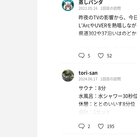
蒸しパンダ
雪も嫌だけど、雨も嫌だ
2021.05.16
1回目の訪問
しかも冬季営業なのでゴ
昨夜のTVの影響から、今
L'ArcやUVERを熱唱
そんな思いで高速を飛ば
県道302や37沿いはのど
やはり山は寒い。外気温
こちらの施設も里山温泉
待ち合わせた仲間と３人で
5
52
と言うのも、以前来た時ﾊﾞ
途中、薄い陽射しも出た
仲間のﾊﾞﾊﾞｽﾞもウフ
かじかむ手をホッカイロ
tori-san
のでした…
2024.06.17
1回目の訪問
すっかり濡れて芯まで身体
サウナ：8分
さて、今日の客層はどうだろ
水風呂：水シャワー30秒
あ、人少な！
料金は500円。
休憩：ととのいいす8分位
先客2人。
誰もいないかと思ったら
合計：1セット
そのうちお1人がサ室にい
入ると少し滑りを感じる
2
195
一言：濃い目の源泉かけ
サ室はホームより少し小
そしてここにはなんとサ
貸し出しマット無し。