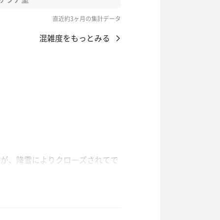
直近約3ヶ月の集計データ
混雑度をもっとみる
だが、降雪によりクローズされてで
外は無情にも冷たい雨。