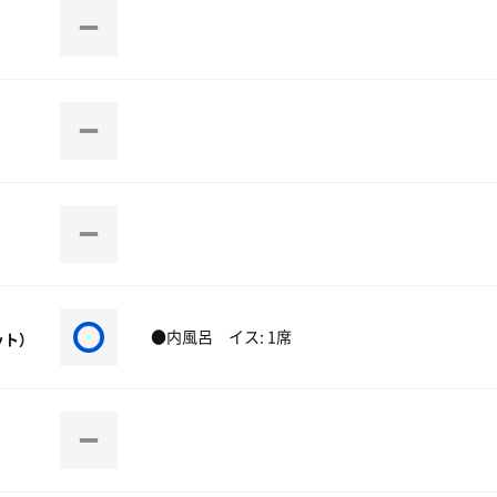
●内風呂 イス: 1席
ット）