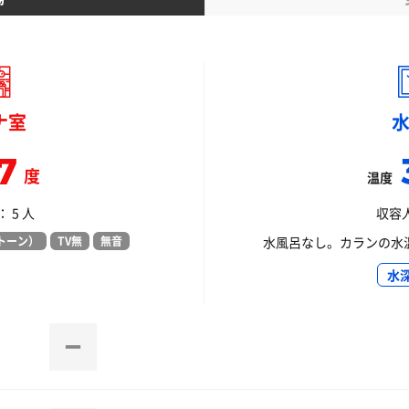
ナ室
7
度
温度
 5 人
収容人
トーン）
TV無
無音
水風呂なし。カランの水温16
水