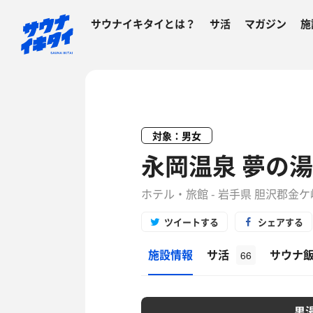
サウナイキタイとは？
サ活
マガジン
施
対象：男女
永岡温泉 夢の湯
ホテル・旅館 - 岩手県 胆沢郡金
ツイートする
シェアする
施設情報
サ活
サウナ
66
男