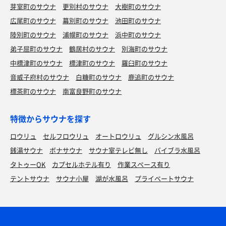
芽室町のサウナ
更別村のサウナ
大樹町のサウナ
広尾町のサウナ
幕別町のサウナ
池田町のサウナ
陸別町のサウナ
浦幌町のサウナ
浜中町のサウナ
弟子屈町のサウナ
鶴居村のサウナ
別海町のサウナ
中標津町のサウナ
標津町のサウナ
羅臼町のサウナ
音威子府村のサウナ
白糠町のサウナ
鹿追町のサウナ
標茶町のサウナ
南富良野町のサウナ
特徴からサウナを探す
ロウリュ
セルフロウリュ
オートロウリュ
グルシン水風呂
銭湯サウナ
ボナサウナ
サウナ室テレビ無し
バイブラ水風呂
タトゥーOK
カプセルホテル有り
作業スペース有り
テントサウナ
サウナ小屋
湖が水風呂
プライベートサウナ