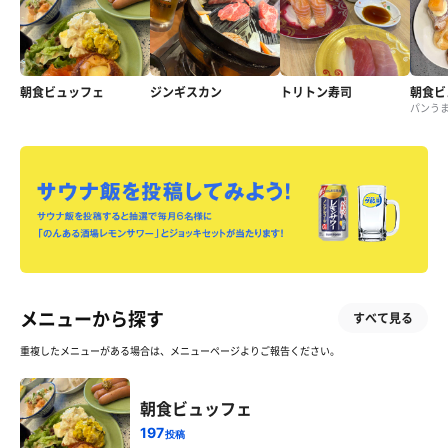
朝食ビュッフェ
ジンギスカン
トリトン寿司
朝食ビ
パンう
メニューから探す
すべて見る
重複したメニューがある場合は、メニューページよりご報告ください。
朝食ビュッフェ
197
投稿