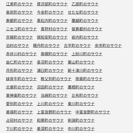
江差町のサウナ
厚沢部町のサウナ
乙部町のサウナ
奥尻町のサウナ
今金町のサウナ
せたな町のサウナ
寿都町のサウナ
黒松内町のサウナ
蘭越町のサウナ
ニセコ町のサウナ
真狩村のサウナ
留寿都村のサウナ
京極町のサウナ
倶知安町のサウナ
岩内町のサウナ
泊村のサウナ
積丹町のサウナ
古平町のサウナ
余市町のサウナ
赤井川村のサウナ
南幌町のサウナ
上砂川町のサウナ
由仁町のサウナ
長沼町のサウナ
栗山町のサウナ
月形町のサウナ
浦臼町のサウナ
新十津川町のサウナ
妹背牛町のサウナ
秩父別町のサウナ
雨竜町のサウナ
北竜町のサウナ
沼田町のサウナ
鷹栖町のサウナ
東神楽町のサウナ
当麻町のサウナ
比布町のサウナ
愛別町のサウナ
上川町のサウナ
東川町のサウナ
美瑛町のサウナ
上富良野町のサウナ
中富良野町のサウナ
占冠村のサウナ
和寒町のサウナ
剣淵町のサウナ
下川町のサウナ
美深町のサウナ
中川町のサウナ