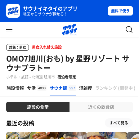
サウナイキタイのアプリ
無料で使う
地図からサウナが探せる！
男女入れ替え施設
対象：男女
OMO7旭川(おも) by 星野リゾート サ
ウナプラトー
ホテル・旅館 - 北海道 旭川市
宿泊者限定
β
施設情報
サ活
サウナ飯
混雑度
ランキング
(
開発中
)
4030
927
施設の食堂
近くの飲食店
最近の投稿
すべて見る