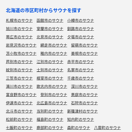
北海道の市区町村からサウナを探す
札幌市のサウナ
函館市のサウナ
小樽市のサウナ
旭川市のサウナ
室蘭市のサウナ
釧路市のサウナ
帯広市のサウナ
北見市のサウナ
夕張市のサウナ
岩見沢市のサウナ
網走市のサウナ
留萌市のサウナ
苫小牧市のサウナ
稚内市のサウナ
美唄市のサウナ
芦別市のサウナ
江別市のサウナ
赤平市のサウナ
紋別市のサウナ
士別市のサウナ
名寄市のサウナ
三笠市のサウナ
根室市のサウナ
千歳市のサウナ
滝川市のサウナ
歌志内市のサウナ
深川市のサウナ
富良野市のサウナ
登別市のサウナ
恵庭市のサウナ
伊達市のサウナ
北広島市のサウナ
石狩市のサウナ
北斗市のサウナ
当別町のサウナ
新篠津村のサウナ
松前町のサウナ
福島町のサウナ
知内町のサウナ
七飯町のサウナ
鹿部町のサウナ
森町のサウナ
八雲町のサウナ