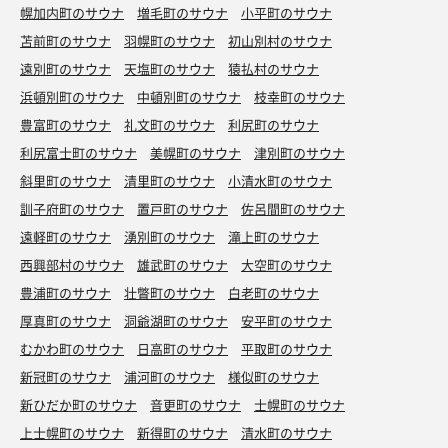
幌加内町のサウナ
増毛町のサウナ
小平町のサウナ
苫前町のサウナ
羽幌町のサウナ
初山別村のサウナ
遠別町のサウナ
天塩町のサウナ
猿払村のサウナ
浜頓別町のサウナ
中頓別町のサウナ
枝幸町のサウナ
豊富町のサウナ
礼文町のサウナ
利尻町のサウナ
利尻富士町のサウナ
美幌町のサウナ
津別町のサウナ
斜里町のサウナ
清里町のサウナ
小清水町のサウナ
訓子府町のサウナ
置戸町のサウナ
佐呂間町のサウナ
遠軽町のサウナ
湧別町のサウナ
滝上町のサウナ
西興部村のサウナ
雄武町のサウナ
大空町のサウナ
豊浦町のサウナ
壮瞥町のサウナ
白老町のサウナ
厚真町のサウナ
洞爺湖町のサウナ
安平町のサウナ
むかわ町のサウナ
日高町のサウナ
平取町のサウナ
新冠町のサウナ
浦河町のサウナ
様似町のサウナ
新ひだか町のサウナ
音更町のサウナ
士幌町のサウナ
上士幌町のサウナ
新得町のサウナ
清水町のサウナ