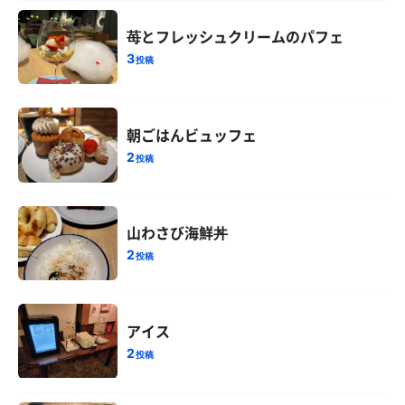
苺とフレッシュクリームのパフェ
3
投稿
朝ごはんビュッフェ
2
投稿
山わさび海鮮丼
2
投稿
アイス
2
投稿