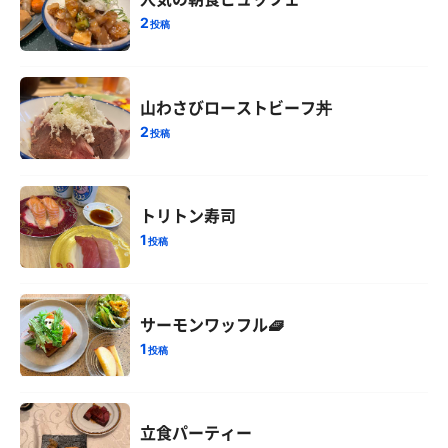
2
投稿
山わさびローストビーフ丼
2
投稿
トリトン寿司
1
投稿
サーモンワッフル🧇
1
投稿
立食パーティー