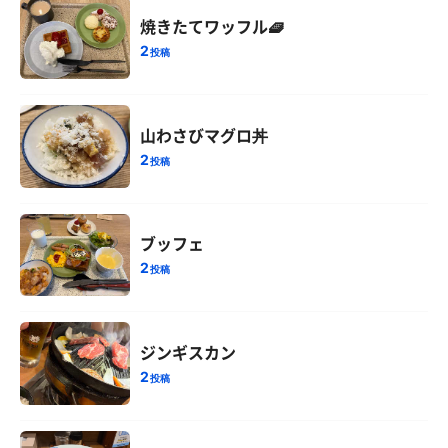
焼きたてワッフル🧇
2
投稿
山わさびマグロ丼
2
投稿
ブッフェ
2
投稿
ジンギスカン
2
投稿