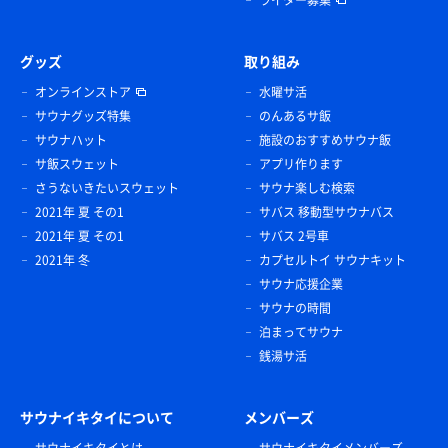
グッズ
取り組み
オンラインストア
水曜サ活
サウナグッズ特集
のんあるサ飯
サウナハット
施設のおすすめサウナ飯
サ飯スウェット
アプリ作ります
さうないきたいスウェット
サウナ楽しむ検索
2021年 夏 その1
サバス 移動型サウナバス
2021年 夏 その1
サバス 2号車
2021年 冬
カプセルトイ サウナキット
サウナ応援企業
サウナの時間
泊まってサウナ
銭湯サ活
サウナイキタイについて
メンバーズ
サウナイキタイとは
サウナイキタイメンバーズ