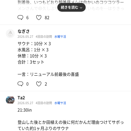
というサ活
到着後、いつもどおり朝兼昼メシは向かいのコツコツラー
続きを読む
メンさんで😄久しぶりでいつも頼まないものを…はりきっ
てしまいました…ここで選択を誤ったのです（ニボジロー
6
82
ではありませんよ🤣）…！！ちなみに、コツコツラーメン
さんでも常連さんが、喜盛休むんでしょ〜と心配してまし
なぎさ
た💦
2026.05.27
4回目の訪問
水曜サ活
サウナ：10分 × 3
満腹の後、喜盛へ…今日は37番をゲット✨
水風呂：1分 × 3
幸先いいねぇ〜と思いつつ受付へ…
水素水
休憩：10分 × 3
手形の特典の岩盤浴無料を使い、入場〜😄今日もサウナも
合計：3セット
岩盤浴ものんびりコースで行く…はずでした。
洗体後…腹が痛い😂😂トイレとお友達😂
一言：リニューアル前最後の喜盛
浴場⇔トイレの往復でした（毎回もちろん洗いました！）
やはり私には背脂系ラーメンは合わないんだなと痛感。で
0
2
も食べたい😭💦
Ta2
そんな中、がんばってオートロウリュ３回受けました！下
2026.05.27
4回目の訪問
水曜サ活
段から攻めて1段ずつあがり…
21:30in
今日のサ室はお昼過ぎから混んできた印象です。その３回
のオートロウリュの時間に、いつも下段のTV前にいらっし
登山した後とか田植えの後に何だかんだ理由つけてサボっ
ゃる年配の方が…ロウリュ好きなんですね🤭腹痛の中、サ
ていた約1ヶ月ぶりのサウナ