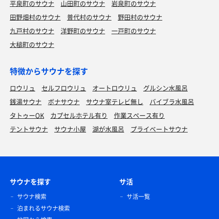
平泉町のサウナ
山田町のサウナ
岩泉町のサウナ
田野畑村のサウナ
普代村のサウナ
野田村のサウナ
九戸村のサウナ
洋野町のサウナ
一戸町のサウナ
大槌町のサウナ
特徴からサウナを探す
ロウリュ
セルフロウリュ
オートロウリュ
グルシン水風呂
銭湯サウナ
ボナサウナ
サウナ室テレビ無し
バイブラ水風呂
タトゥーOK
カプセルホテル有り
作業スペース有り
テントサウナ
サウナ小屋
湖が水風呂
プライベートサウナ
サウナを探す
サ活
サウナ検索
サ活一覧
泊まれるサウナ検索