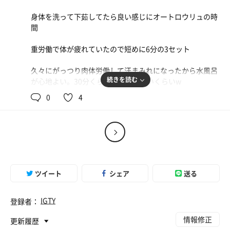
ウナ好きに年は関係ないと思いました。
ロウリュタイムは各時刻57分〜59分のあたりでした。前よ
身体を洗って下茹してたら良い感じにオートロウリュの時
り正確になりつつあります（しかし休業😢）。
間
私は腹痛と格闘していたので、今日は毎回「無」で過ごさ
せていただきました〜（いつもならTVみたり肩回ししたり
重労働で体が疲れていたので短めに6分の3セット
💦）
久々にがっつり肉体労働して汗まみれになったから水風呂
今日はジェットバスでも遊べず、露天風呂も入る気もな
続きを読む
が心地よい。30分くらい入っていたいくらいw
く、壺湯は2つだけという不完全燃焼気味…でしたが、岩
盤浴ゾーンの休憩コーナーで爆睡、ブラックゲルマ岩盤浴
0
4
1セット、2セット目の外気浴で爆睡
で爆睡（自分のいびきで起きる🤣）、大汗汗蒸幕で大満足
🤣良きサ活＆喜盛活でした！ただ、大汗汗蒸幕に岩盤浴セ
ここ一ヶ月の疲労が蓄積されてたから仕方ないw
ットのビニールバック持って入ってきたおじさんにはビビ
リました…。そこらへん指導するべきでした😥
3セット目もオートロウリュの時間に入れたので満足
今日1番の収穫は、ソフトクリーム（単色）がなんと100
6月から改装工事で休業らしいけど、どのようにパワーア
円！休業前のセール？かもしれません🤭2つ食べちゃった
ツイート
シェア
送る
ップするか楽しみ
😆（なぜかソフトクリームでは腹痛が起きないのでし
た…）これから行く方はぜひ食べてくださいませ🍦
IGTY
登録者：
そしてそして…なんも痩せないまま、会議に出席します🙇
情報修正
更新履歴
よろしくお願いします😂