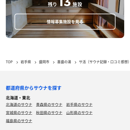
13
残り
施設
のですが、私の体質には合わないようです😭悲しすぎ
る😭
情報募集施設を見る
喜盛のウォーターサーバー
TOP
岩手県
盛岡市
喜盛の湯
サ活（サウナ記録・口コミ感想
都道府県からサウナを探す
北海道・東北
北海道のサウナ
青森県のサウナ
岩手県のサウナ
宮城県のサウナ
秋田県のサウナ
山形県のサウナ
福島県のサウナ