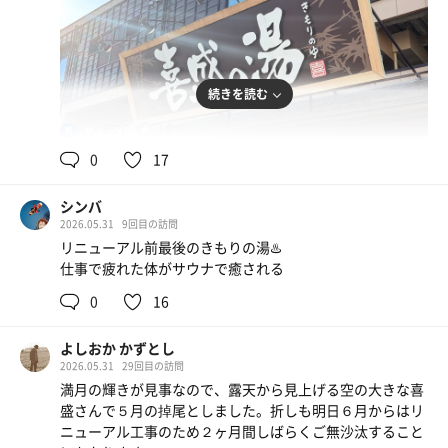
水
続きを読む
85℃
15℃
男
0
17
シンバ
2026.05.31
9回目の訪問
リニューアル前最後のきもりの湯♨️
仕事で疲れた体がサウナで癒される
0
16
よしおか かずとし
2026.05.31
29回目の訪問
満月の輝きが見事なので、露天から見上げる空の大きな喜
盛さんで５月の掉尾としました。折しも明日６月からはリ
ニューアル工事のため２ヶ月間しばらくご無沙汰すること