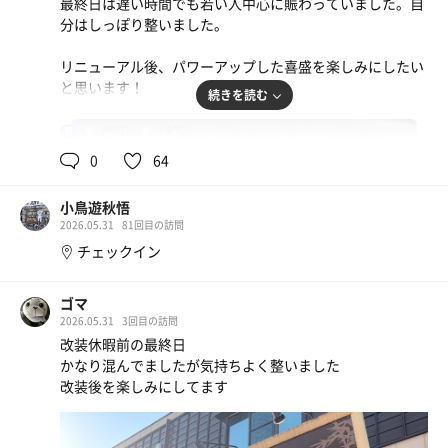
最終日は遅い時間でも若い人中心に賑わっていました。自
分はしっぽり整いました。
リニューアル後、パワーアップした喜盛を楽しみにしたい
と思います！
続きを読む
85℃
14℃
男
0
64
小鳥遊秋悟
2026.05.31
81回目の訪問
チェックイン
ゴマ
2026.05.31
3回目の訪問
改装休暇前の最終日
かなり混んでましたが気持ちよく整いました
改装後を楽しみにしてます
緑のきつね
深夜なので外食せずカップ麺で我慢