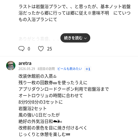
くなり😰通常時は中だるみ感すら感じるまでに⤵️
ラストは岩盤浴プランで、、と思ったが、基本ノット岩盤
浴だったから郷に行っては郷に従え※意味不明 にていつ
それが、今頃になってドアがきちんと閉まるじゃないです
もの入浴プランにて
か‼️今日は中段でもちゃんと汗が出ましたよ🥹豊富な温泉
と岩盤浴で人気の喜盛ですが、8月からはサウナでもエリ
アナンバーワンになることを期待してます👏🏻
続きを読む
ありがとう喜盛、、、
最後の姿はこの目に焼き付けたから、2ヶ月間後を首を長
さて、今朝からカラカラになるまで絞ったので💦ガッツリ
0
25
くして待ってるゾ、、、
補給してきますかね🍺
よくよく見たら壺湯のお湯出るところとか亀裂入ってて、
aretra
リニューアル期ではあったんだな、、としみじみ
2026.05.29
8回目の訪問
ビールも飲みたい
＋1
改装休館前の入蒸♨️
残り一枚の回数券🎫を使ったうえに
アプリダウンロードクーポン利用で岩盤浴まで
個人的に変わらないで欲しいところ
オートロウリュの時間に合わせて
・壺湯、寝湯、不感泉→盛岡に他に(多分)ない
8分9分8分の3セットに
・浴室の炭酸泉効能の看板(スパメッツァ系列だから残し
岩盤浴2セット
てくれるかな？炭酸泉入りながらあれを見るのが好きなん
風の強い1日だったが
だよ)
絶好の外気浴日和☁️🌬️
改修前の景色を目に焼き付けるべく
変わって欲しいところ
じっくりと休憩を楽しむ💤
・脱衣所はもっと涼しくしてほしい！(ちょっとぬる
黄金ニラ玊あんかけ