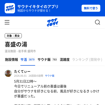
サウナイキタイのアプリ
無料で使う
地図からサウナが探せる！
対象：男女
喜盛の湯
温浴施設 - 岩手県 盛岡市
β
施設情報
サ活
サウナ飯
混雑度
ランキング
(
開発中
)
3879
783
たくてぃー
2026.06.01
26回目の訪問
サウナ飯
5月31日22時〜
今日でリニューアル前の喜盛は最後
自分がサウナを好きになる前、風呂が好きになるきっかけ
が喜盛だった。