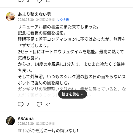
0
11
他店舗でのアウフグースに慣れてしまってただのサウナで
あまり整えない男
はととのえなくなってしまったのでオートロウリュウの時
2026.05.30
24回目の訪問
サウナ飯
間に合わせてう〜んマンダム。
リニューアル前の喜盛にまた来てしまった。
オートロウリュウの間隔調整で岩盤浴で一番暑い汗蒸幕で
記念に看板の裏側を撮影。
３セット。
睡眠不足で若干コンディションに不安はあったが、無理を
岩盤浴は岩盤浴で気持ち良いのですが水風呂が無い分引き
せずサ活しよう。
締まらず何か物足りない印象。
2セット目にオートロウリュタイムを堪能。最高に熱くて
サウナにハマる前は岩盤浴にハマっていてあんなに大好き
気持ち良い。
だったのに。。。
からの、14度の水風呂に1分入り、またまた冷たくて気持
人の好奇心と欲とは恐ろしいもので節度をわきまえないと
ち良い。
どこまでも強欲になってしまっていけません。
そして外気浴。いつものシルク湯の脇の日の当たらないス
ポットで強めの風を楽しむ。
帰る時には入り口の券売機に見た事がないほどの行列
ガンギマリの覚醒整いを味わい、幸せに浸っていると、な
が！！！
続きを読む
んだ？頭がクラクラしてきた。目眩も…。
改装工事を知ってか知らずかわかりませんが盛岡で愛され
こりゃあ軽く水分不足になっちまったか？やっぱり寝不足
ている温泉施設という事を改めて見せつけて頂きました。
2
37
で体調良くない時にサウナは駄目か？
とりあえず最後は炭酸泉に入り、血流を整えて終了しまし
ASAuna
た。
2026.05.30
81回目の訪問
う〜む、サウナ中に脳こうそくになるのは嫌だが、サウナ
✊🏻わがキモ活に一片の悔いなし❗️
を辞めるのも嫌だしな…。将来的に悩ましい思いでした。