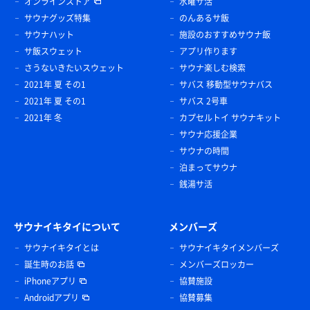
オンラインストア
水曜サ活
サウナグッズ特集
のんあるサ飯
サウナハット
施設のおすすめサウナ飯
サ飯スウェット
アプリ作ります
さうないきたいスウェット
サウナ楽しむ検索
2021年 夏 その1
サバス 移動型サウナバス
2021年 夏 その1
サバス 2号車
2021年 冬
カプセルトイ サウナキット
サウナ応援企業
サウナの時間
泊まってサウナ
銭湯サ活
サウナイキタイについて
メンバーズ
サウナイキタイとは
サウナイキタイメンバーズ
誕生時のお話
メンバーズロッカー
iPhoneアプリ
協賛施設
Androidアプリ
協賛募集