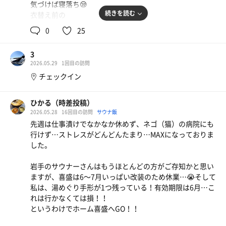
気づけば寝落ち😪
い、、
矢巾の新店。食べやすくて美味しい。でも再訪する程
続きを読む
衣替え前の
だけ
でもない😅
まだ熱気をまとっていない風が
0
25
気持ち良く体を乾かしてゆく😌
水
シメは誕生月プレゼントクーポン🎫で
看板のある【岩手は、あたる「脳卒中」が多い県です！】
3
ソフトクリーム🍦
も平成27年のデータだから、最新版データになるんかな？
2026.05.29
1回目の訪問
休館直前のためストロベリー🍓限定でコーン無し！笑
笑
チェックイン
結局支払い無しで蒸しあがる♨️
たのしみ
時折工事関係者らしき人も見かけたが
ひかる（時差投稿）
新しいサウナと水風呂に夢を馳せながら
2026.05.28
16回目の訪問
サウナ飯
新装開館を楽しみに待つことにしよう😄
また会う日まで！
先週は仕事漬けでなかなか休めず、ネゴ（猫）の病院にも
行けず…ストレスがどんどんたまり…MAXになっておりま
した。
(喜盛くると100%会う、フサフサ白髪の常連のおじいちゃ
ん、、
岩手のサウナーさんはもうほとんどの方がご存知かと思い
やはり今日もいらっしゃった、、、。毎日来てるのかな？
ますが、喜盛は6〜7月いっぱい改装のため休業…😭そして
2ヶ月間どうするんだろうと勝手に心配になってしまっ
私は、湯めぐり手形が1つ残っている！有効期限は6月…こ
た、、、)
れは行かなくては損！！
というわけでホーム喜盛へGO！！