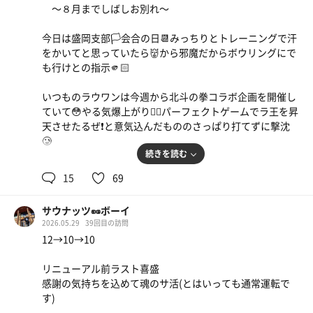
〜８月までしばしお別れ〜
今日は盛岡支部🏳️会合の日📆みっちりとトレーニングで汗
をかいてと思っていたら👹から邪魔だからボウリングにで
も行けとの指示🫵🏻
いつものラウワンは今週から北斗の拳コラボ企画を開催し
ていて😳やる気爆上がり❤️‍🔥パーフェクトゲームでラ王を昇
天させたるぜ❗️と意気込んだもののさっぱり打てずに撃沈
牛焼肉鬼おろしそば
🥲
とんてき定食
1日いたので、たくさん食べました(ﾓｸﾞﾓｸﾞ)おつまみセ
続きを読む
ご飯大盛りはマストで。オロポも添えて
ット珍しいメニュー！コロッケとコールスロー
ヘロヘロになりながらも会合までに体力を回復する必要が
15
69
あり❤️‍🩹サウナの前に奇跡の村へ🛖高濃度の酸素で少し回
ホワイトホースメガハイボール おつま
イオンウォーター
復したのでリニューアル前最後のキモ活へ🚙
みセット
サウナッツ🥜ボーイ
2026.05.29
39回目の訪問
受付に喜盛らしくないニューフェイスのお姉さん😍うぅ、
12→10→10
水
もうととのいそう😇
リニューアル前ラスト喜盛
喜盛と言えば、盛岡で一二を争う広さのサ室にメトスのイ
感謝の気持ちを込めて魂のサ活(とはいっても通常運転で
ズネスストーブ🔥かつては１時間毎のオートロウリュが激
す)
熱でしたがサ室の気密性の問題か⚠️熱波もそれほどではな