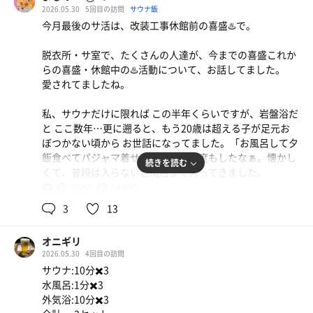
2026.05.30
5回目の訪問
サウナ飯
今月最後のサ活は、改装工事休館前の喜盛♨️で。
脱衣所・サ室で、たくさんの人達が、今までの喜盛これか
らの喜盛・休館中の♨️活動について、お話してました。
愛されてましたね。
私、サウナだけに限れば この半年くらいですが、岩盤浴だ
と ここ数年…更に遡ると、もう20歳は超える子が足元お
ぼつかない頃から お世話になってました。「お風呂して夕
飯食べてパジャマ着せて帰る」を何度もしたなぁ。懐かし
続きを読む
くて、普段は入らない岩風呂まで入ってきました。
80℃
14.6℃
女
もちろん、岩盤浴→浴室サウナと、1日中蒸されました
3
13
よ。
オニギリ
また2ヶ月後にね
2026.05.30
4回目の訪問
サウナ:10分✖️3
水風呂:1分✖️3
外気浴:10分✖️3