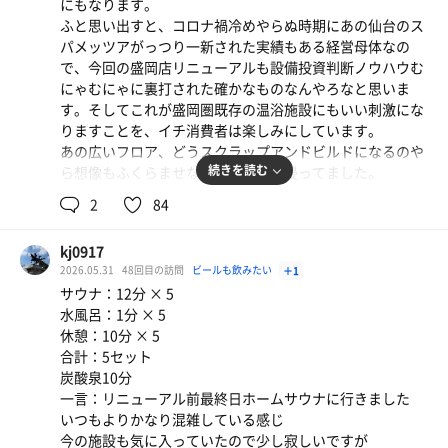
にもなります。
ふと思い出すと、コロナ禍冷めやらぬ時期にあの仙台のス
パメッツアがっつり一新された実績もある経営母体なの
で、今回の盛岡店リニューアルも設備投資判断ノウハウむ
にゃむにゃに裏打された確かなものなんやろなと思いま
す。そしてこれが盛岡圏既存の温浴施設にもいい刺激にな
りますことを、イチ消費者は楽しみにしています。
あの広いフロア、どうスクラップアンドビルドになるのや
続きを読む
ら想像もふくらませながら炭酸泉に浸ってました。
今夜は（タイミングが５分ほど速いものの）２１時と２２
2
84
時の熱々ロウリュを浴びて、１４度の水風呂に浸り、露天
にでては東屋の軒先に架かる大きな満月を拝して、深いリ
kj0917
ラックスに落ちつつ、気分を整えておりました。６セット
2026.05.31
48回目の訪問
ビールも飲みたい
＋1
ぐらい繰り返しまして、いい心地です。
サウナ：12分 × 5
このへんで、安全に帰宅して、月曜日を迎えていきます。
水風呂：1分 × 5
喜盛さま、盛岡での暑い熱いサ活ライフにご協力いただ
休憩：10分 × 5
き、ありがとうございました。
合計：5セット
そして、２ヶ月後またお会いしたいと思います。
炭酸泉10分
それではまた！
一言：リニューアル前最終日ホームサウナに行きました
いつもよりかなり混雑している感じ
今の施設も気に入っていたので少し寂しいですが