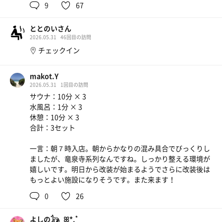
9
67
🎶楽しすぎて夜遅くなってしまい次の日投稿…💦
ご一緒したみなさんありがとうございました〜
ととのいさん
2026.05.31
46回目の訪問
チェックイン
makot.Y
焼肉ランチ
2026.05.31
1回目の訪問
食べすぎ 飲み過ぎました 満腹🫃🫄
サウナ：10分 × 3
水風呂：1分 × 3
休憩：10分 × 3
生ビール🍺とハイボール
合計：3セット
ヨグリーナ
一言：朝７時入店。朝からかなりの混み具合でびっくりし
ましたが、竜泉寺系列なんですね。しっかり整える環境が
嬉しいです。明日から改装が始まるようでさらに改装後は
もっとよい施設になりそうです。また来ます！
0
26
よしの𓃥 ͜ ꕤ*.ﾟ