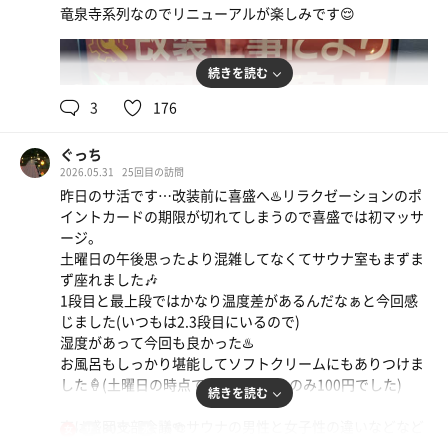
竜泉寺系列なのでリニューアルが楽しみです😌
続きを読む
3
176
ぐっち
2026.05.31
25回目の訪問
昨日のサ活です…改装前に喜盛へ♨️リラクゼーションのポ
イントカードの期限が切れてしまうので喜盛では初マッサ
ージ。
土曜日の午後思ったより混雑してなくてサウナ室もまずま
ず座れました🎶
1段目と最上段ではかなり温度差があるんだなぁと今回感
じました(いつもは2.3段目にいるので)
湿度があって今回も良かった♨️
お風呂もしっかり堪能してソフトクリームにもありつけま
した🍦(土曜日の時点でバニラソフトのみ100円でした)
続きを読む
夜は盛岡支部会議🍻サウナの男性と女子性の違いなどなど
80℃
15℃
女
(サウナ室の広さや水風呂)の情報交換が楽しい夜でした〜