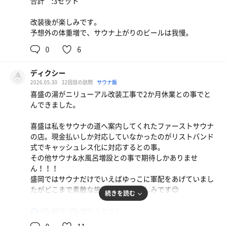
合計 :3セット
改装後が楽しみです。
予想外の体重増で、サウナ上がりのビールは我慢。
0
6
ディクシー
2026.05.30
32回目の訪問
サウナ飯
喜盛の湯がニリューアル改装工事で2か月休業との事でと
んできました。
喜盛は私をサウナの道へ案内してくれたファーストサウナ
の店。現金払いしか対応していなかったのがリストバンド
式でキャッシュレス化に対応するとの事。
その他サウナ&水風呂増設との事で期待しかありませ
ん！！！
盛岡ではサウナだけでいえばゆっこに軍配をあげていまし
たがどこまで素敵な施設になるか楽しみです😊
続きを読む
オートロウリュウ×２セット
85℃
15℃
男
岩盤浴（大汗汗蒸幕）×３セット