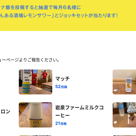
ューページよりご報告ください。
マッチ
52
投稿
岩泉ファームミルクコ
メロン
ーヒー
21
投稿