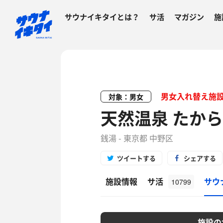
サウナイキタイとは？
サ活
マガジン
施
男女入れ替え施
対象：男女
天然温泉 たから
銭湯 - 東京都 中野区
ツイートする
シェアする
施設情報
サ活
サウ
10799
施設の