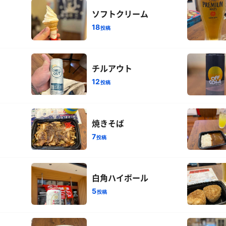
ソフトクリーム
18
投稿
チルアウト
12
投稿
焼きそば
7
投稿
白角ハイボール
5
投稿