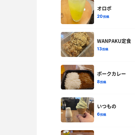
オロポ
20
投稿
WANPAKU定食
13
投稿
ポークカレー
8
投稿
いつもの
6
投稿