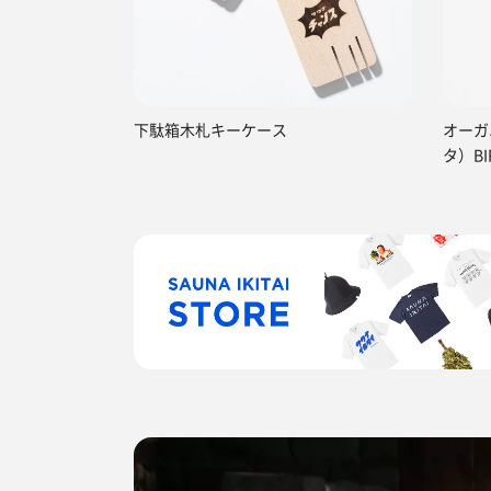
下駄箱木札キーケース
オーガ
タ）BI