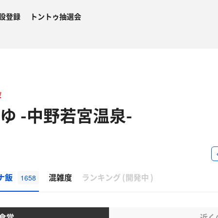
設登録
トントゥ抽選会
設
ゆ -中野若宮温泉-
β
ナ飯
混雑度
ランキング
(
開発中
)
1658
食堂
近く