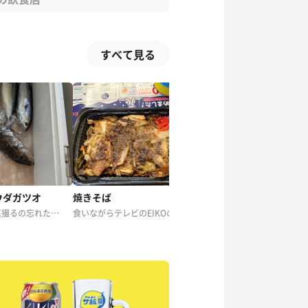
すべて見る
ウダガツオ
焼きそば
牛丼
さばいた後の写真撮るの忘れた！ 昆布締め仕込んでノーマル刺身と塩焼きがサ飯🐟
食いながらテレビのEIKOの新作見ましたw
松屋の牛丼