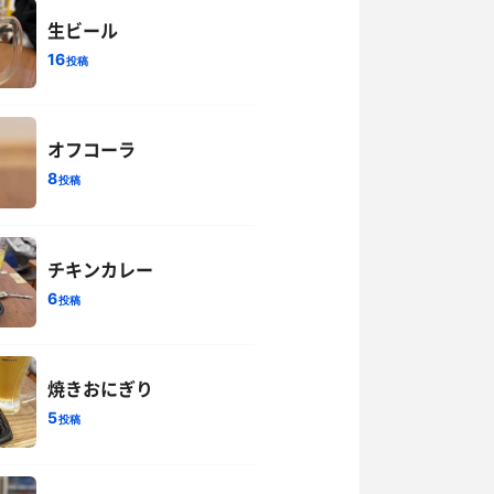
生ビール
16
投稿
オフコーラ
8
投稿
チキンカレー
6
投稿
焼きおにぎり
5
投稿