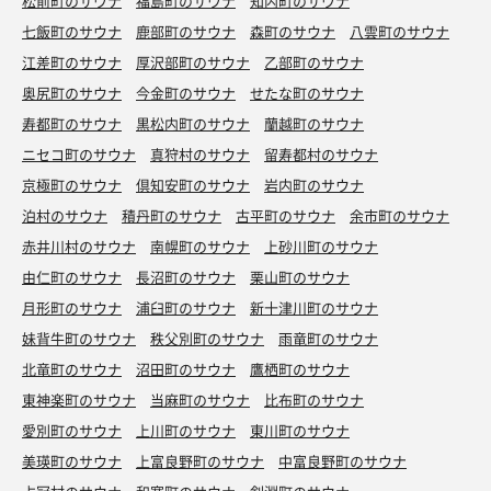
松前町のサウナ
福島町のサウナ
知内町のサウナ
七飯町のサウナ
鹿部町のサウナ
森町のサウナ
八雲町のサウナ
江差町のサウナ
厚沢部町のサウナ
乙部町のサウナ
奥尻町のサウナ
今金町のサウナ
せたな町のサウナ
寿都町のサウナ
黒松内町のサウナ
蘭越町のサウナ
ニセコ町のサウナ
真狩村のサウナ
留寿都村のサウナ
京極町のサウナ
倶知安町のサウナ
岩内町のサウナ
泊村のサウナ
積丹町のサウナ
古平町のサウナ
余市町のサウナ
赤井川村のサウナ
南幌町のサウナ
上砂川町のサウナ
由仁町のサウナ
長沼町のサウナ
栗山町のサウナ
月形町のサウナ
浦臼町のサウナ
新十津川町のサウナ
妹背牛町のサウナ
秩父別町のサウナ
雨竜町のサウナ
北竜町のサウナ
沼田町のサウナ
鷹栖町のサウナ
東神楽町のサウナ
当麻町のサウナ
比布町のサウナ
愛別町のサウナ
上川町のサウナ
東川町のサウナ
美瑛町のサウナ
上富良野町のサウナ
中富良野町のサウナ