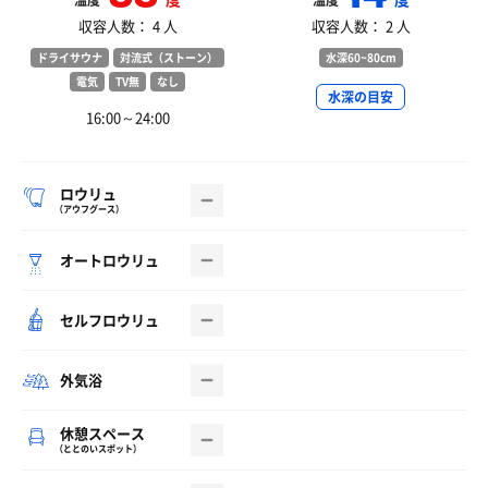
温度
温度
収容人数： 4 人
収容人数： 2 人
ドライサウナ
対流式（ストーン）
水深60~80cm
電気
TV無
なし
水深の目安
16:00～24:00
ロウリュ
（アウフグース）
オートロウリュ
セルフロウリュ
外気浴
休憩スペース
（ととのいスポット）