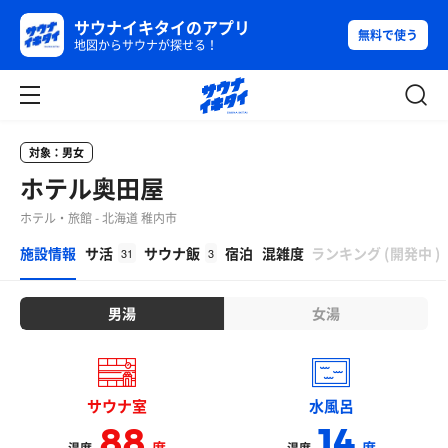
サウナイキタイのアプリ
無料で使う
地図からサウナが探せる！
対象：男女
ホテル奥田屋
ホテル・旅館 - 北海道 稚内市
β
施設情報
サ活
サウナ飯
宿泊
混雑度
ランキング
(
開発中
)
31
3
男湯
女湯
サウナ室
水風呂
88
14
度
度