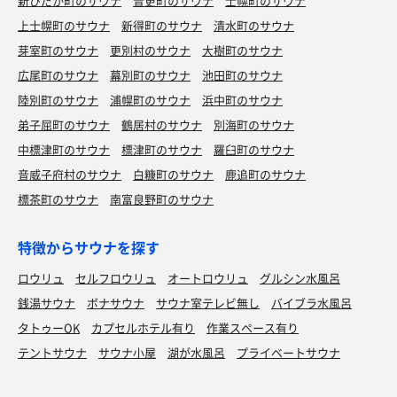
新ひだか町のサウナ
音更町のサウナ
士幌町のサウナ
上士幌町のサウナ
新得町のサウナ
清水町のサウナ
芽室町のサウナ
更別村のサウナ
大樹町のサウナ
広尾町のサウナ
幕別町のサウナ
池田町のサウナ
陸別町のサウナ
浦幌町のサウナ
浜中町のサウナ
弟子屈町のサウナ
鶴居村のサウナ
別海町のサウナ
中標津町のサウナ
標津町のサウナ
羅臼町のサウナ
音威子府村のサウナ
白糠町のサウナ
鹿追町のサウナ
標茶町のサウナ
南富良野町のサウナ
特徴からサウナを探す
ロウリュ
セルフロウリュ
オートロウリュ
グルシン水風呂
銭湯サウナ
ボナサウナ
サウナ室テレビ無し
バイブラ水風呂
タトゥーOK
カプセルホテル有り
作業スペース有り
テントサウナ
サウナ小屋
湖が水風呂
プライベートサウナ