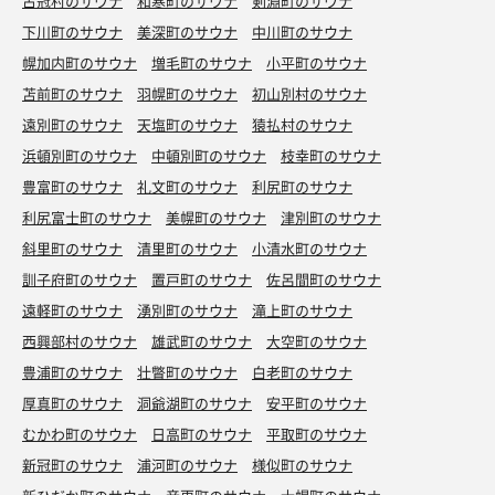
占冠村のサウナ
和寒町のサウナ
剣淵町のサウナ
下川町のサウナ
美深町のサウナ
中川町のサウナ
幌加内町のサウナ
増毛町のサウナ
小平町のサウナ
苫前町のサウナ
羽幌町のサウナ
初山別村のサウナ
遠別町のサウナ
天塩町のサウナ
猿払村のサウナ
浜頓別町のサウナ
中頓別町のサウナ
枝幸町のサウナ
豊富町のサウナ
礼文町のサウナ
利尻町のサウナ
利尻富士町のサウナ
美幌町のサウナ
津別町のサウナ
斜里町のサウナ
清里町のサウナ
小清水町のサウナ
訓子府町のサウナ
置戸町のサウナ
佐呂間町のサウナ
遠軽町のサウナ
湧別町のサウナ
滝上町のサウナ
西興部村のサウナ
雄武町のサウナ
大空町のサウナ
豊浦町のサウナ
壮瞥町のサウナ
白老町のサウナ
厚真町のサウナ
洞爺湖町のサウナ
安平町のサウナ
むかわ町のサウナ
日高町のサウナ
平取町のサウナ
新冠町のサウナ
浦河町のサウナ
様似町のサウナ