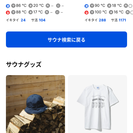
86 ℃
20 ℃
90 ℃
18 ℃
男
男
88 ℃
17 ℃
100 ℃
16 ℃
女
女
イキタイ
サ活
イキタイ
サ活
24
104
288
1171
サウナ検索に戻る
サウナグッズ