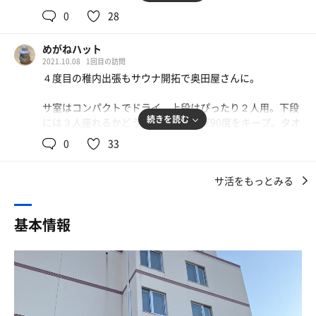
ホテルはビジネスでも観光でもどちらもいけるタイプです
温泉は、稚内独特のぬめりのあるお湯で、身体が良く温ま
ね～
0
28
ります。
この時期はほぼビジネス関係だと思うけど観光シーズンは
またちょっと違う雰囲気になるかもです
めがねハット
早速サ室にイン。ミュージックも何もない、ストーブのチ
駐車場も広い
2021.10.08
1回目の訪問
リチリという音しか聞こえない、贅沢な空間です。今日は
ホテルも5階建ての立派なシティホテルですかね
４度目の稚内出張もサウナ開拓で奥田屋さんに。
ほぼ貸し切り状態だったため、今まで訪問したサウナで1
番静かだった気がします。
肝心のお風呂
サ室はコンパクトでドライ。上段はぴったり２人用。下段
浴室入口すぐに3人定員くらいのコンパクトなサ室
続きを読む
には３人座れるかどうか。室温はほぼ90度をキープ。タオ
湿度は低めなのですが、10分も入ればしっかり汗が出まし
88℃表示でちょいカラ昭和ストロングタイプ
ルケットを工夫したようなサウナマットも親しみを感じま
た。5分の砂時計があったので、2回を1サイクルでちょう
0
33
入って暫くして汗が吹き出てきて気持ちいい💦
す。音楽もテレビもない静かなサ室照明は少し明るめで
ど良かったです。
浴室も広くてしっかりとした温泉旅館並みです
す。
サ活をもっとみる
水風呂へ。サ室→シャワー→水風呂の動線も完璧です。水
水風呂は出てすぐ横に
水風呂は一人だと十分な広さ。今日の水温は体感で16度く
風呂は深さもあり、温度も冷たすぎず、ゆっくり入れる温
1人だとゆっくり足が伸ばせるサイズ
らい。やや塩素強めかもしれませんが、しっかりと冷たい
度でした。カルキ臭もほぼありません。
基本情報
体感15℃ 結構冷たいけど爆汗なので堪らなく気持ちがい
水風呂なのでとても気持ちいいです。
い❢
惜しむべくは、整いスペースがないこと。今日は湯船のふ
ひと工夫必要なのが休憩場所。
ちにちょうど良いスペースを見つけて、ゆっくり休憩させ
休憩は浴室に椅子が無いので洗い場の椅子を使って窓ぎわ
整いイスはないのですが、洗い場一番奥の壁の柱にお風呂
てもらいました。
のカベに寄りかかってのんびりと
椅子を置けば柱に背中を寄り掛からせることもできるの
ここに休憩イスが2つ程あればmorebetterですね～
で、他のお客さんの邪魔にならない程度に簡易的に休憩ス
サウナ:10分×3
ペースを確保可能です。