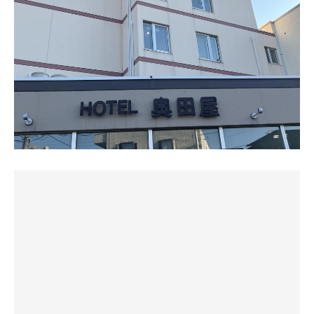
水風呂:1分×3
サウナ8分×3
この場所に一脚でも整いイス置いてくれたらと希望しま
休憩:3分×3
水風呂1分×3
す！
休憩はのんびり
宿泊者専用と思われるため、静かにサウナを楽しみたい方
温泉はぬるっとしてよく温まれました。
にはおすすめです。
朝ウナは稼働していないので温泉にゆっくり浸かって
ちょっとぬるっとするけどしっかりと温まってこれもすご
今回のサ活は3セット。
く良かったです♨
秋前まで水風呂がぬるめの施設が多かったので、奥田屋さ
んの水風呂の冷たさだけでも気持ちよかったです。
それと夜はサービスカレーがあるのですがこれ風呂上がり
と思っていたら数量限定に付き終了とのこと‥ちょっと残
念
ここのホテルは少し古さがありますがとてもキレイにされ
ているし従業員の方皆さん地元の方だと思うけどとてもホ
スピタリティ度が高く快適に過ごせました😁
そしてこれはあくまでも持論ですが
屋号に人の名前が入っているちょいと古めかしいホテルは
予想よりも良い施設が多い気がしますね😸
家族経営されている所も多く特にそれ感じます
こういうのに当たるのもサ活以外の出張仕事の楽しみかも