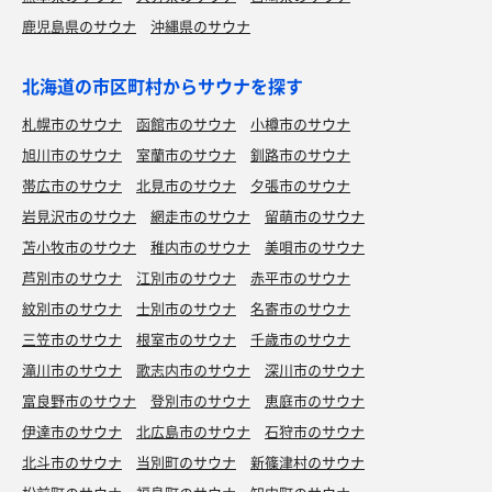
鹿児島県のサウナ
沖縄県のサウナ
北海道の市区町村からサウナを探す
札幌市のサウナ
函館市のサウナ
小樽市のサウナ
旭川市のサウナ
室蘭市のサウナ
釧路市のサウナ
帯広市のサウナ
北見市のサウナ
夕張市のサウナ
岩見沢市のサウナ
網走市のサウナ
留萌市のサウナ
苫小牧市のサウナ
稚内市のサウナ
美唄市のサウナ
芦別市のサウナ
江別市のサウナ
赤平市のサウナ
紋別市のサウナ
士別市のサウナ
名寄市のサウナ
三笠市のサウナ
根室市のサウナ
千歳市のサウナ
滝川市のサウナ
歌志内市のサウナ
深川市のサウナ
富良野市のサウナ
登別市のサウナ
恵庭市のサウナ
伊達市のサウナ
北広島市のサウナ
石狩市のサウナ
北斗市のサウナ
当別町のサウナ
新篠津村のサウナ