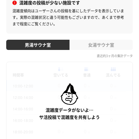
混雑度の投稿が少ない施設です
混雑度傾向はユーザーさんの投稿を基にしたデータを表示していま
す。
実際の混雑状況と違う可能性もございますので、あくまで参考
まで程度にご覧ください。
男湯サウナ室
女湯サウナ室
直近約3ヶ月の集計データ
時間帯
空いてる
普通
混んでる
0
0
0
10:00-12:00
件
件
件
0
0
0
12:00-14:00
件
件
件
0
0
0
14:00-16:00
混雑度データがないよ…
件
件
件
サ活投稿で混雑度を共有しよう
0
0
0
16:00-18:00
件
件
件
0
0
0
18:00-20:00
件
件
件