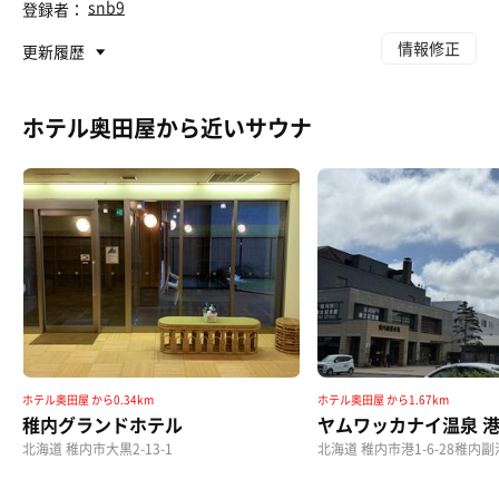
snb9
登録者：
情報修正
更新履歴
ホテル奥田屋から近いサウナ
ホテル奥田屋 から0.34km
ホテル奥田屋 から1.67km
稚内グランドホテル
ヤムワッカナイ温泉 
北海道 稚内市大黒2-13-1
北海道 稚内市港1-6-28稚内