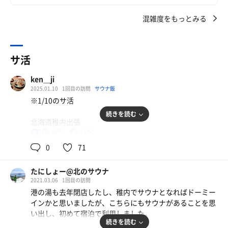
混雑度をもっとみる
サ活
ken＿ji
2025.01.10
1回目の訪問
サウナ飯
※1/10のサ活
続きを読む
北海道稚内出張
3日目
88℃
15℃
男
ほんとは札幌まで戻ってと思っていたけど予定よりも大幅
0
71
に終了が遅れて夜遅く移動は天気も含めてしんどいので急
きょこちらのホテルを予約してもちろ んの初訪問です
たにしょー@北のサウナ
2021.03.06
1回目の訪問
和室プラン朝食付き
港の湯も去年閉店したし、稚内でサウナとなればドーミー
広い部屋でのんびり出来る
インかと思いましたが、こちらにもサウナがあることを思
僅かにこたつがあるかもって期待を持ってましたがさすが
い出し、初めて宿泊で利用しました。
になかった😅
続きを読む