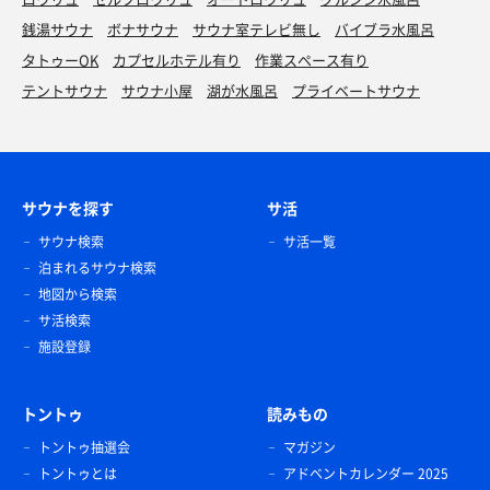
銭湯サウナ
ボナサウナ
サウナ室テレビ無し
バイブラ水風呂
タトゥーOK
カプセルホテル有り
作業スペース有り
テントサウナ
サウナ小屋
湖が水風呂
プライベートサウナ
サウナを探す
サ活
サウナ検索
サ活一覧
泊まれるサウナ検索
地図から検索
サ活検索
施設登録
トントゥ
読みもの
トントゥ抽選会
マガジン
トントゥとは
アドベントカレンダー 2025