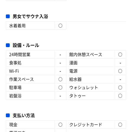
男女でサウナ入浴
水着着用
○
設備・ルール
24時間営業
-
館内休憩スペース
○
食事処
-
漫画
-
Wi-Fi
-
電源
○
作業スペース
○
給水器
-
駐車場
○
ウォシュレット
○
岩盤浴
-
タトゥー
○
支払い方法
現金
○
クレジットカード
○