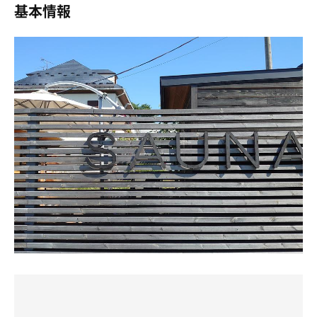
2杯かけてジワジワ更に3杯かけると
基本情報
りがとうございました👍
て音楽を楽しみながらサ活できます。
おー(//∇//)ノーヘルで甘くみてた耳ちぎれる
勿論流すのは、HIKAKIN&SEIKINのFIRE一択！
めちゃくちゃ優雅なサ活をさせていただきました！サ活も
水風呂は壺型打たせ滝水付き
少なく認知されてないのかな？こんなにめちゃくちゃ良い
3種のアロマ液があり、自分でロウリュ用のお水に混ぜて
お一人様使用なのでタイミング譲りあいながら
のに！興味あったかたは是非！
アロマ水を作れます。アロマのレベル高え。
5月なのに30℃あったらしい本日は
森林系の香りと柑橘の香りと、あとなんだっけ？
水遊びが楽しいひととき
サ飯も山牛さんで贅沢😋して帰りました。
この２日間、宿泊先のキャプタルインさんも含め友人以外
お着替え場もあり、清潔感があります。
外気浴はインフィニティ×4フラット×2その他×2
誰とも巡ることのない完全プライベートサ活を堪能出来ま
困る事はありませんがお隣が川が流れてる為か
した。
水風呂はお外に、人1人入れるぐらいの壺湯のような感じ
虫さんが行動する季節ですね(^_−)−☆
普段はどうしても他人を気にしながらサ活になりますが、
のものとシャワー。
それが一切なし！贅沢な時間を過ごせました！付き合って
寒すぎて凍えます。雪がすごい日でしたので。
途中より対策対応して頂き少しは効果あり！？
くれた友人ありがとう！！
無いより良いですね【もう少し必要でしょう】
薪サウナはすごい！
これで今年の連休は終わりになるので、あとは年末までひ
薪をくべるってのは人生初でした。
メインと思われる薪サウナ100℃オーバー
たすら走って🏃夏っちゃんとたまにますと行って、年間行
パチパチ燃える音と、ロウリュのジューって音が心を綺麗
薪を焚べながらロウリュしながら楽しみます
事しての日々になります💦
に浄化してくれます。
ストーブ隣が一番熱いと思いきや
そして、岩手サウナー界の巨星が活動休止を発表しました
夫婦で15年ぶりぐらいに水着きました。
左奥通気口前が熱々スポットでした
ね⤵️残念です。
SHEINで安く買っておきました。
自分もこの状態が続くのなら～🙄って思ったりも🙊
タオルは自宅から大量に。
皆さん思い思いにあっち行ったりこっち行ったり