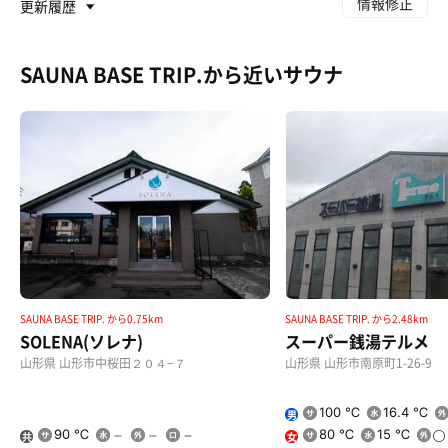
情報修正
更新履歴
SAUNA BASE TRIP.から近いサウナ
SAUNA BASE TRIP. から0.75km
SAUNA BASE TRIP. から2.48km
SOLENA(ソレナ)
スーパー銭湯テルメ
山形県 山形市中桜田２０４−７
山形県 山形市南原町1-26-9
100 ℃
16.4 ℃
男
90 ℃
80 ℃
15 ℃
共
女