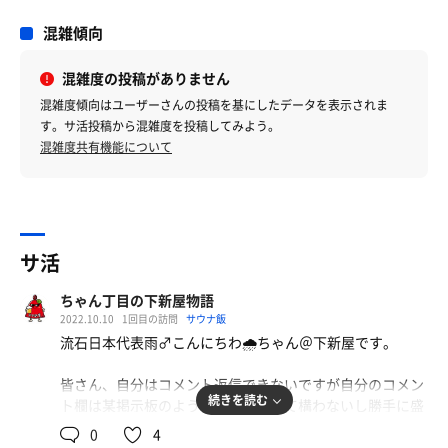
混雑傾向
混雑度の投稿がありません
混雑度傾向はユーザーさんの投稿を基にしたデータを表示されま
す。サ活投稿から混雑度を投稿してみよう。
混雑度共有機能について
サ活
ちゃん丁目の下新屋物語
2022.10.10
1回目の訪問
サウナ飯
流石日本代表雨♂こんにちわ🌧️ちゃん＠下新屋です。
皆さん、自分はコメント返信できないですが自分のコメン
続きを読む
ト欄は某掲示板のように使って貰って構わないし勝手に盛
り上がってくれる方が本人が喜びますので宜しく😃
0
4