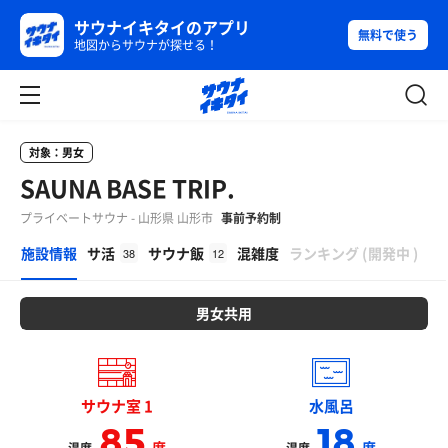
サウナイキタイのアプリ
無料で使う
地図からサウナが探せる！
対象：男女
SAUNA BASE TRIP.
プライベートサウナ - 山形県 山形市
事前予約制
β
施設情報
サ活
サウナ飯
混雑度
ランキング
(
開発中
)
38
12
男女共用
サウナ室 1
水風呂
85
18
度
度