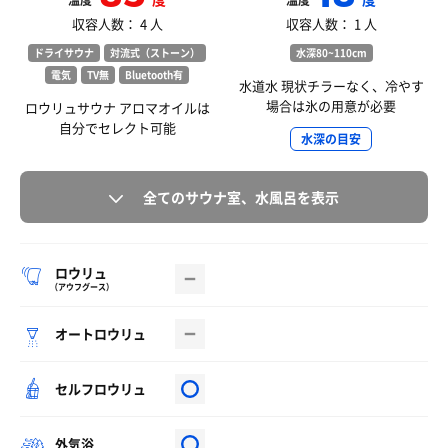
温度
温度
収容人数： 4 人
収容人数： 1 人
ドライサウナ
対流式（ストーン）
水深80~110cm
電気
TV無
Bluetooth有
水道水 現状チラーなく、冷やす
場合は氷の用意が必要
ロウリュサウナ アロマオイルは
自分でセレクト可能
水深の目安
全てのサウナ室、水風呂を表示
ロウリュ
（アウフグース）
オートロウリュ
セルフロウリュ
外気浴