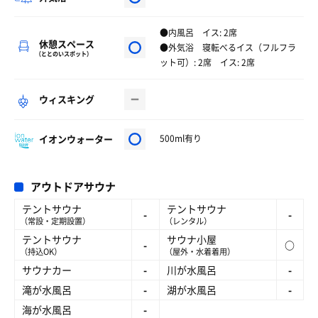
●内風呂 イス: 2席
休憩スペース
●外気浴 寝転べるイス（フルフラ
（ととのいスポット）
ット可）: 2席 イス: 2席
ウィスキング
イオンウォーター
500ml有り
アウトドアサウナ
テントサウナ
テントサウナ
-
-
（常設・定期設置）
（レンタル）
テントサウナ
サウナ小屋
-
○
（持込OK）
（屋外・水着着用）
サウナカー
-
川が水風呂
-
滝が水風呂
-
湖が水風呂
-
海が水風呂
-