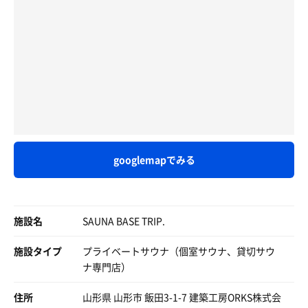
外の外気浴が寒すぎるのを考慮してマイクロファイバー大
様々なパターンで音楽流しながら♬
まぁ、切りよく100まではやりたいとおもってるので残り
サイズバスタオルを持ってきて正解でした。
住宅街外気浴に気をつけ使いながら談笑^_^
10ですが今年中に達成できるかな？まる🙆‍♀️
飲み物の販売はないので近くのコンビニで買い込んでおき
ました。
虫さんの事も忘れ水分補給しながら
結果、とても楽しい夫婦で初のプライベートサウナでし
久しぶりにいつもの感じなワチャワチャ感
た！
今後の対策や次回の事も考え即日考案
即時決定！早いですね乞うご期待
こんなに楽しめて平日夜だと
最大六名迄参加可能で2200円🉐
googlemapでみる
ご対応頂きました荒木さんはじめ
スタッフの皆さんありがとうございました
施設名
SAUNA BASE TRIP.
本業もお忙しいでしようが
お金持ちでは無い小銭持ちの我らですが
施設タイプ
プライベートサウナ（個室サウナ、貸切サウ
色々教えて貰えると幸いですm(_ _)m
ナ専門店）
宝くじ当たったら🎯
住所
山形県 山形市 飯田3-1-7 建築工房ORKS株式会
絶対に家にサウナつくる輩いますので