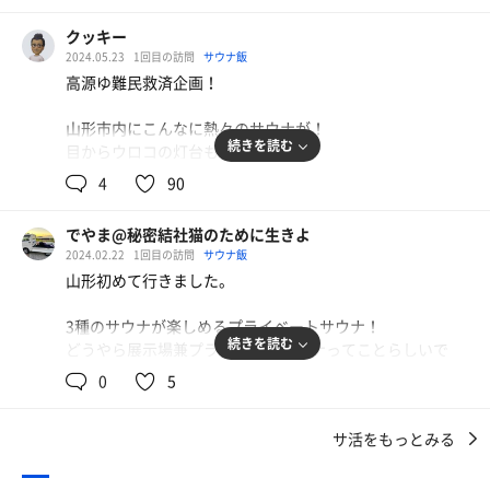
ホテルを出発し、山岡家を華麗にスルーし3ヶ所目のプラ
クッキー
イベートサウナのこちらへ💨
2024.05.23
1回目の訪問
サウナ飯
外に薪サウナ、中にドライサウナとスチームサウナの3種
高源ゆ難民救済企画！
類も楽しむことが出来る！
説明を受け撮影バンバンしていいしSNS等で宣伝して欲し
山形市内にこんなに熱々のサウナが！
いと言うことでおかのした💪
続きを読む
目からウロコの灯台もとくらし
Bluetoothスピーカーで好きな音楽(ブランキーやミッシェ
ル)を垂れ流し🎵
4
90
6月より一部再開決まりましたが
未だ未だ元通りには時間を有しますので
まずはスチームサウナ。室内が見えなくなるほど上質なス
でやま@秘密結社猫のために生きよ
今のうちに出来る事をやろう(^O^)／活動
チームあちあち🥰
2024.02.22
1回目の訪問
サウナ飯
そこからドライサウナも雰囲気よし👍こんな小さいサウナ
山形初めて行きました。
蔵王も西川月山も長井も米沢キャンプ場も
ストーブ初めて見た😳でもしっかり熱い🥰
その他あちこち山形を中心に施工設置管理を
シャワーは頭から被れるので気持ちよく水風呂も外気欲も
3種のサウナが楽しめるプライベートサウナ！
あり気持ちいい。生憎の雨模様だが雨に打たれる外気欲も
続きを読む
どうやら展示場兼プライベートサウナってことらしいで
そのショールームで蔵王仲間達と水曜日サ活
堪能出来て2倍楽しめてラッキー😎
す。
0
5
金と場所さえあればこのサウナ自宅に置ける。
スチームサウナでシャワー浴びながら
あとはひたすら薪サウナ！
そう思うと夢があります。
洗体しながら体を暖めお向かいの室内サウナ
この薪サウナがかるまるのケロサウナにそっくり👍
サ活をもっとみる
持参したのを含め色々なアロマでロウリュを堪能🎵
気に入ったのは室内にあるサウナと、外にある薪サウナ。
電気ストーブ85℃セルフロウリュOKへ
もうなんセットしたかわからないくらい2時間を満喫🥰あ
JBLのスピーカーが備え付けであるので、スマホと接続し