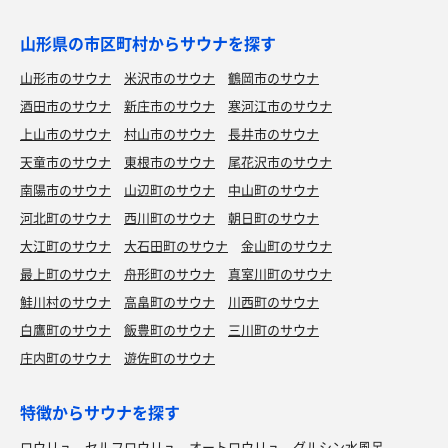
山形県の市区町村からサウナを探す
山形市のサウナ
米沢市のサウナ
鶴岡市のサウナ
酒田市のサウナ
新庄市のサウナ
寒河江市のサウナ
上山市のサウナ
村山市のサウナ
長井市のサウナ
天童市のサウナ
東根市のサウナ
尾花沢市のサウナ
南陽市のサウナ
山辺町のサウナ
中山町のサウナ
河北町のサウナ
西川町のサウナ
朝日町のサウナ
大江町のサウナ
大石田町のサウナ
金山町のサウナ
最上町のサウナ
舟形町のサウナ
真室川町のサウナ
鮭川村のサウナ
高畠町のサウナ
川西町のサウナ
白鷹町のサウナ
飯豊町のサウナ
三川町のサウナ
庄内町のサウナ
遊佐町のサウナ
特徴からサウナを探す
ロウリュ
セルフロウリュ
オートロウリュ
グルシン水風呂