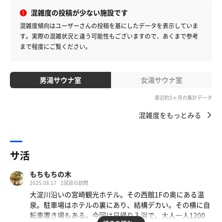
混雑度の投稿が少ない施設です
混雑度傾向はユーザーさんの投稿を基にしたデータを表示していま
す。
実際の混雑状況と違う可能性もございますので、あくまで参考
まで程度にご覧ください。
男湯サウナ室
女湯サウナ室
直近約3ヶ月の集計データ
混雑度をもっとみる
サ活
もちもちの木
2025.08.17
1回目の訪問
大淀川沿いの宮崎観光ホテル。その西館1Fの奥にある温
泉。駐車場はホテルの裏にあり、結構デカい。その横に自
転車置き場もある。今回は日帰り入浴で、大人一人1200