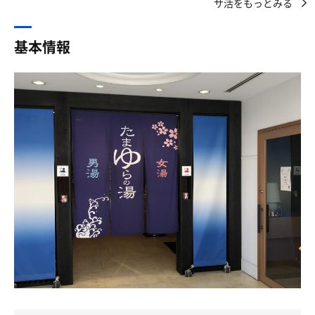
使っても非常に気持ちいいので個人的には全く問題なし。
サ活をもっとみる
する人には、いつも「今日は晴れは諦めてください。」と
でも最後に飛び乗った わけもないぜ
洗面所は6人分ほどあり、ドライヤーは3つ。大浴場を出た
言ってた。
ところにはカフェスペース付きのパン屋やお土産屋があ
それは単純だけど
基本情報
り、良い雰囲気。パンを買って帰った。ちなみに結構安か
今日は宮崎で社宅に荷物を搬入する日だが、やはり雨笑
少しの目の位置で何にでも変われるって
った。今日は部活の遠征のような雰囲気の中学生らがめっ
馬に変身 盛り上がって
ちゃいて混んでいたが、たまたまだろうか。いずれにせよ
ニコニ○引越センターのお兄さん達すみません、今日は諦
ないときもなんらかの楽しみかたがあって
民度は良い感じであった。全体的に優しい雰囲気の良い施
めてください…
迷子になった覚えはない
設であった。
スピードに乗ってる実感もない
なんとか引越も終わり、とりあえず風呂かな？
でも最後に飛び乗った わけもないぜ
昼間にヨメの勧めでワウディーなるフィットネスクラブに
クレイジーワールド
手続きをした。
マンガの世界で
クレイジーワールド
「入会すると、たまゆらの湯か青島伝説の湯が毎日無料で
これからやっていくわけなんだけど
入れるパスが貰えるのよ、鉄郎」
クレイジーワールド
マンガの世界も 本当は楽じゃないぜ
「なに〜そんなすごいパスがあるのか！
メーテル〜
だいたい俺は今3歳なんだけど
オラも機械の身体になりて〜ぞ。
2歳のときにはもう分かってたね
みんな、オラに元気をわけてくれ！」Chara♪ヘッチャ
それは単純だけど少しの目の位置で
ラ〜
何にでも見えるってことを