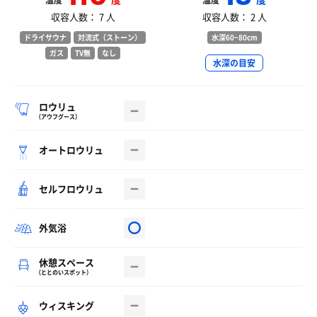
温度
温度
収容人数： 7 人
収容人数： 2 人
ドライサウナ
対流式（ストーン）
水深60~80cm
ガス
TV無
なし
水深の目安
ロウリュ
（アウフグース）
オートロウリュ
セルフロウリュ
外気浴
休憩スペース
（ととのいスポット）
ウィスキング