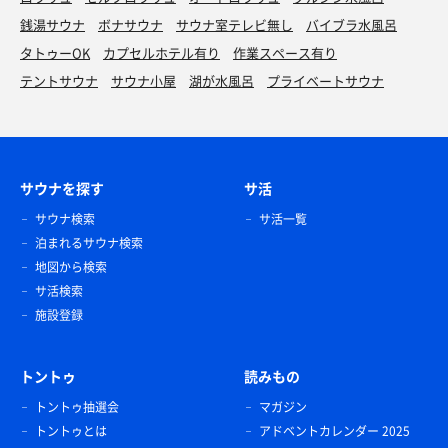
銭湯サウナ
ボナサウナ
サウナ室テレビ無し
バイブラ水風呂
タトゥーOK
カプセルホテル有り
作業スペース有り
テントサウナ
サウナ小屋
湖が水風呂
プライベートサウナ
サウナを探す
サ活
サウナ検索
サ活一覧
泊まれるサウナ検索
地図から検索
サ活検索
施設登録
トントゥ
読みもの
トントゥ抽選会
マガジン
トントゥとは
アドベントカレンダー 2025