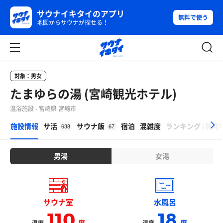
サウナイキタイのアプリ
無料で使う
地図からサウナが探せる！
対象：男女
たまゆらの湯 (宮崎観光ホテル)
温浴施設 - 宮崎県 宮崎市
β
施設情報
サ活
サウナ飯
宿泊
混雑度
ランキング
(
開発
638
67
男湯
女湯
サウナ室
水風呂
110
18
度
度