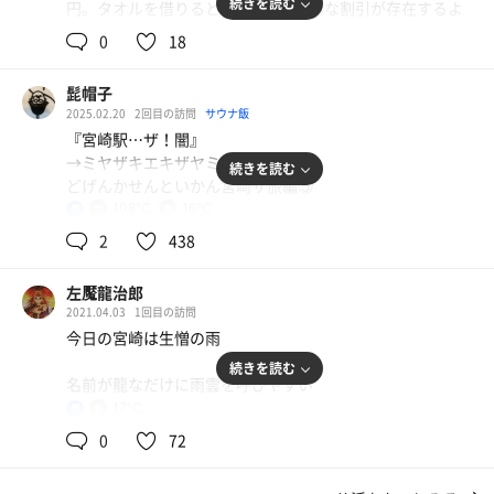
続きを読む
円。タオルを借りると150円。いろんな割引が存在するよ
うだが、該当はしなそうかなという感じ。ただ次回（1ヶ
0
18
月後まで）使える500円引き券をくれた。のれんをくぐっ
たところに受付があり、券売機（現金のみ）で券を買って
髭帽子
受付に渡す。脱衣所に行くと鍵付きロッカーは貴重品用の
2025.02.20
2回目の訪問
サウナ飯
みで基本は信頼にもとづくカゴタイプ。広さとしては、ホ
『宮崎駅…ザ！闇』
テルの大浴場としては広い方じゃないかな。床は木目でマ
→ミヤザキエキザヤミ←
ットなどはほぼなし。ちゃんと体を拭いてから上がろう。
続きを読む
どげんかせんといかん宮崎サ旅編⑤
大浴場は暗めのオレンジな照明。入って左側に洗い場、目
108℃
16℃
男
の前に内湯。右側にサウナと水風呂。内湯の向こうにも洗
い場がある。左奥から露天風呂に行ける。露天風呂は温泉
2
438
「ゆらゆら帝国で考え中」
らしい。内湯は少し温度高め。42–43度かな。そして広
い。露天風呂はそれよりは若干温度低め。遊離成分が700
左魘龍治郎
mg/1 kgくらいあり、少しとろみを感じる。いい湯だ。蒸
2021.04.03
1回目の訪問
だいたい夜は独りで
発残留物も10 g超えとはなかなかのもの。というのはさて
今日の宮崎は生憎の雨
家の中でろくでもない事
おき、サウナへ。暗めのオレンジでテレビなし。110度く
続きを読む
考えてるあいだに終わっちゃうね 何時電話しても
らいの高温で湿度もなかなか良い。ほんのり熱い木の香
名前が龍なだけに雨雲を呼びやすい
居ないって言うけど
り。上下2段で7人くらいのサイズ。上段と下段の温度差が
17℃
男
頭の中で爆音で音楽が
結構あるので、１回目は上段、２回目は下段で。水風呂は
特にイベント時に雨が降る。
鳴ってるから聞こえねえよ
0
72
14度とのことで冷ためだが、高温サウナとマッチ。いわゆ
迷子になった覚えはない
るととのいチェアはないようだが、露天風呂を足湯として
鹿児島にいる時、離島出張ではよく雨が降っていた。同行
スピードに乗ってる実感もない