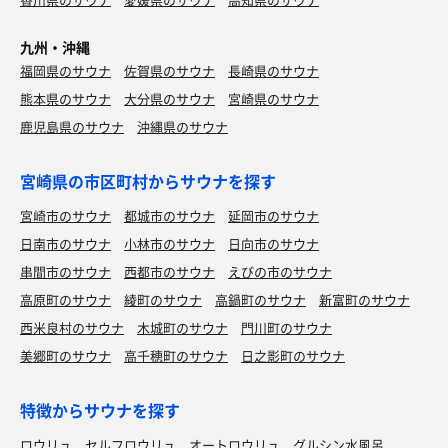
九州・沖縄
福岡県のサウナ
佐賀県のサウナ
長崎県のサウナ
熊本県のサウナ
大分県のサウナ
宮崎県のサウナ
鹿児島県のサウナ
沖縄県のサウナ
宮崎県の市区町村からサウナを探す
宮崎市のサウナ
都城市のサウナ
延岡市のサウナ
日南市のサウナ
小林市のサウナ
日向市のサウナ
串間市のサウナ
西都市のサウナ
えびの市のサウナ
高原町のサウナ
綾町のサウナ
高鍋町のサウナ
新富町のサウナ
西米良村のサウナ
木城町のサウナ
門川町のサウナ
美郷町のサウナ
高千穂町のサウナ
日之影町のサウナ
特徴からサウナを探す
ロウリュ
セルフロウリュ
オートロウリュ
グルシン水風呂