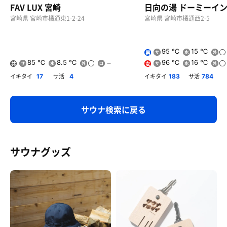
FAV LUX 宮崎
日向の湯 ドーミーイ
宮崎県 宮崎市橘通東1-2-24
宮崎県 宮崎市橘通西2-5
95 ℃
15 ℃
男
85 ℃
8.5 ℃
96 ℃
16 ℃
共
女
用
イキタイ
サ活
イキタイ
サ活
17
4
183
784
サウナ検索に戻る
サウナグッズ