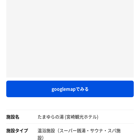
迷子になった覚えはない
という訳でたまゆらの湯へ。
スピードに乗ってる実感もない
でも最後に飛び乗った わけもないぜ
生憎、サウナは中止中。
クレイジーワールド
内風呂は沸かし湯だが、露天風呂は塩湯でよく温まる。疲
マンガの世界で
れに効きそうだ。
クレイジーワールド 遊ぶ
クレイジーワールド
水風呂は17℃で二人で満員の台形の浴槽。チラーが効いて
マンガの世界も 本当は楽じゃないぜ
るのかなかなか気持ちいい。
クレイジーワールド 遊ぶ
露天風呂→水風呂の交代浴で3セット終了
クレイジーワールド 踊る
クレイジーワールド 歌う
画像は、サ前飯（風呂前飯）のレストランラブのメンチカ
本当は
googlemapでみる
ツセット。
俺も 君も そしてみんなも
このへんてこな世界で
噂通りの量の多さ。
これからやっていくわけなんだけど
50過ぎにはなかなかキツイ…
施設名
たまゆらの湯 (宮崎観光ホテル)
美味いけど笑
施設タイプ
温浴施設（スーパー銭湯・サウナ・スパ施
設）