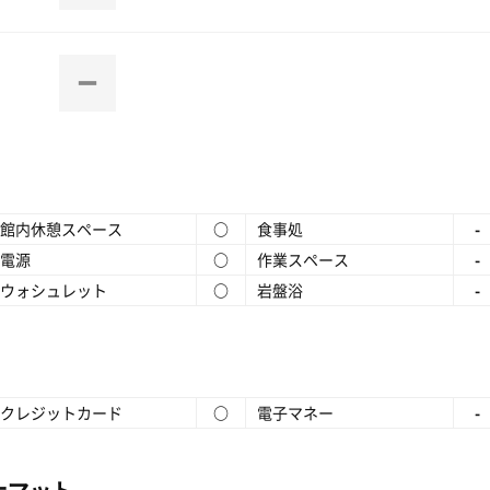
館内休憩スペース
○
食事処
-
電源
○
作業スペース
-
ウォシュレット
○
岩盤浴
-
クレジットカード
○
電子マネー
-