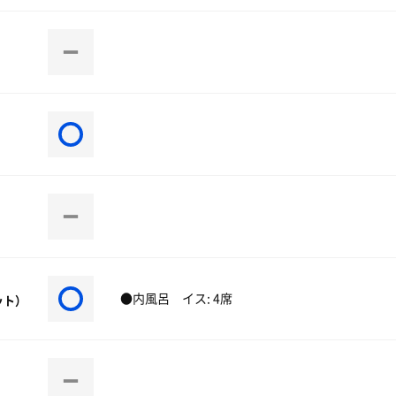
●内風呂 イス: 4席
ット）