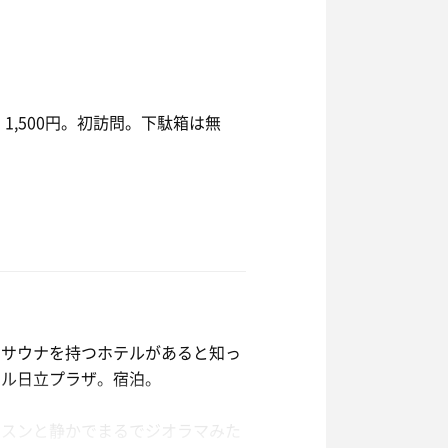
ーポン 1,500円。初訪問。下駄箱は無
子が顔ですよね。
ん。
ドサウナを持つホテルがあると知っ
テル日立プラザ。宿泊。
てスンと静かでまるでジオラマみた