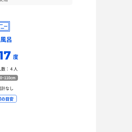
水風呂
17
度
数： 4 人
0~110cm
温計なし
深の目安