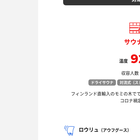
サウ
9
温度
収容人数：
ドライサウナ
対流式（ス
フィンランド直輸入のモミの木で
コロナ禍
ロウリュ
（アウフグース）