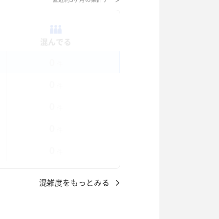
混んでる
0
件
0
件
0
件
0
件
0
件
混雑度をもっとみる