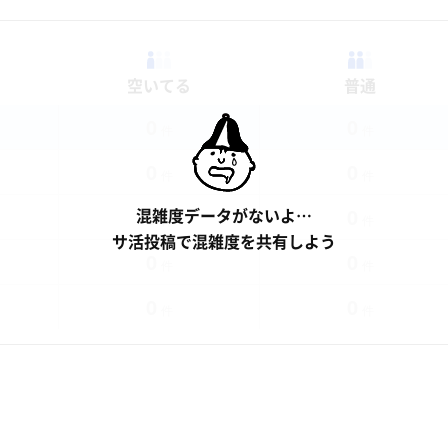
空いてる
普通
0
0
件
件
0
0
件
件
0
0
混雑度データがないよ…
件
件
サ活投稿で混雑度を共有しよう
0
0
件
件
0
0
件
件