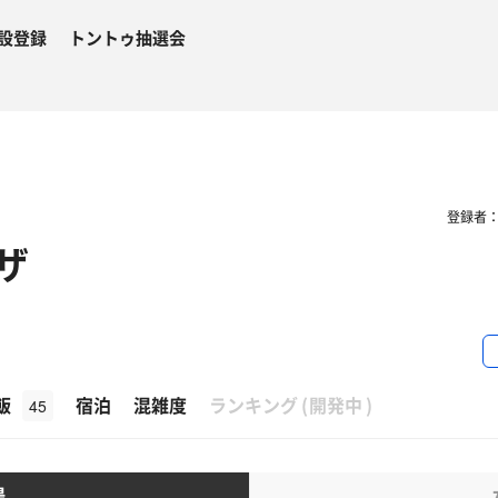
設登録
トントゥ抽選会
登録者
ザ
β
飯
宿泊
混雑度
ランキング
(
開発中
)
45
湯