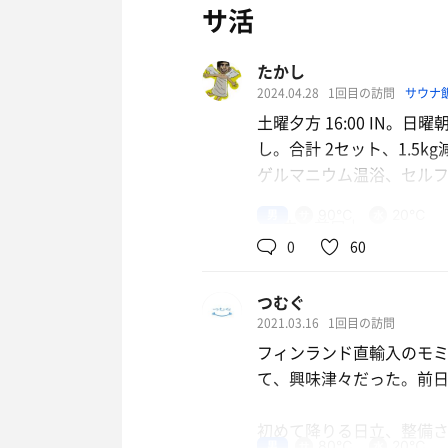
サ活
たかし
2024.04.28
1回目の訪問
サウナ
土曜夕方 16:00 IN。日曜朝
し。合計 2セット、1.5kg
ゲルマニウム温浴、セル
男
90℃
20℃
#サウナ前口上
0
60
「自分だけの時間」のお
BBHホテルグループには
つむぐ
本日は日立市に来ており
2021.03.16
1回目の訪問
夜はゆっくりと自分だけ
フィンランド直輸入のモ
それでは、本日も己のサ
て、興味津々だった。前
#サウナ体験
初めて降りる日立、整備
15:30 受付。ホテル
男
80℃
20℃