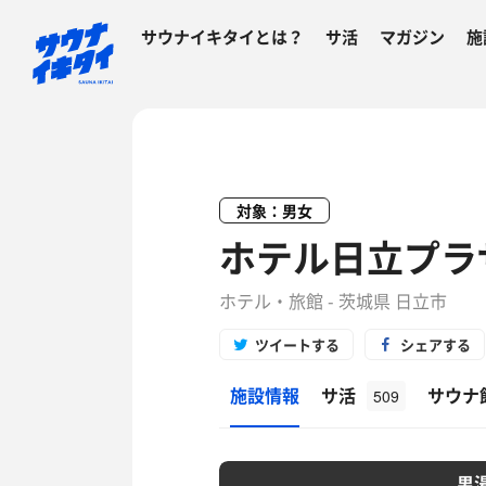
サウナイキタイとは？
サ活
マガジン
施
対象：男女
ホテル日立プラ
ホテル・旅館 - 茨城県 日立市
ツイートする
シェアする
施設情報
サ活
サウナ
509
男