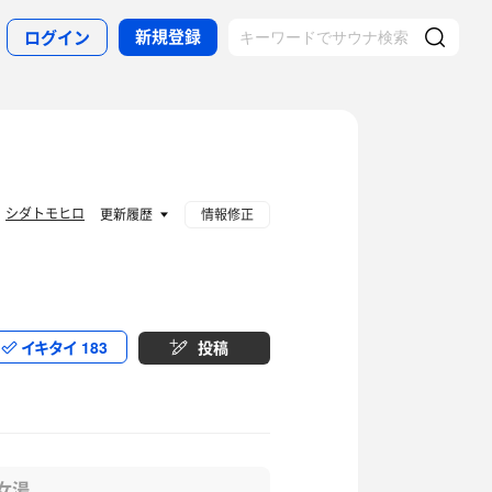
新規登録
ログイン
シダトモヒロ
：
更新履歴
情報修正
イキタイ
183
投稿
女湯