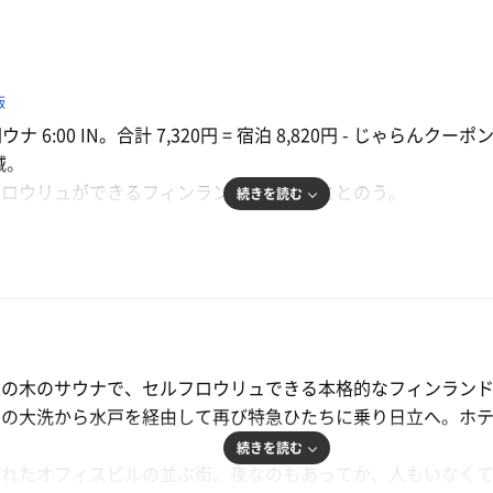
飯
ウナ 6:00 IN。合計 7,320円 = 宿泊 8,820円 - じゃらんク
減。
フロウリュができるフィンランドサウナ、ととのう。
続きを読む
時間がやってまいりました。いかがお過ごしでしょうか。
、つい先日もお世話になりました。高橋英樹さん、真麻さん親
ます。もう少しで実家が近いのですが、そう簡単には帰りませ
の時間を過ごしたいと思います。
ミの木のサウナで、セルフロウリュできる本格的なフィンラン
ウナ道を追求する人生を楽しんでまいります。
日の大洗から水戸を経由して再び特急ひたちに乗り日立へ。ホ
続きを読む
されたオフィスビルの並ぶ街。夜なのもあってか、人もいなく
裏の駐車場に車を停める。受付で支払い。部屋の鍵を受け取る。