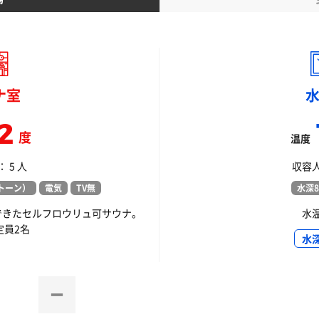
ナ室
2
度
温度
 5 人
収容人
トーン）
電気
TV無
水深8
できたセルフロウリュ可サウナ。
水
定員2名
水