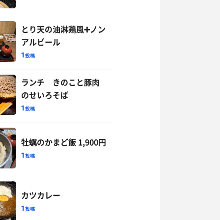
とり天の油淋鶏風➕ノン
アルビール
1
投稿
ランチ きのこと豚肉
のせいろそば
1
投稿
牡蠣のかまど飯 1,900円
1
投稿
カツカレー
1
投稿