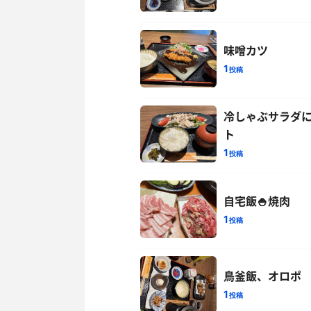
味噌カツ
1
投稿
冷しゃぶサラダに
ト
1
投稿
自宅飯🍚焼肉
1
投稿
鳥釜飯、オロポ
1
投稿