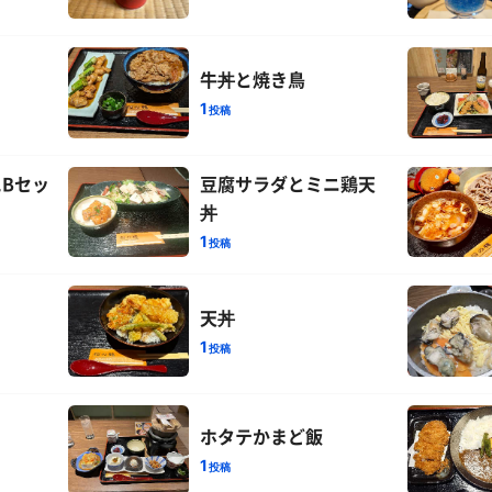
牛丼と焼き鳥
1
投稿
Bセッ
豆腐サラダとミニ鶏天
丼
1
投稿
天丼
1
投稿
ホタテかまど飯
1
投稿