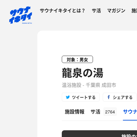
サウナイキタイとは？
サ活
マガジン
施
対象：男女
龍泉の湯
温浴施設 - 千葉県 成田市
ツイートする
シェアする
施設情報
サ活
サウ
2764
施設の