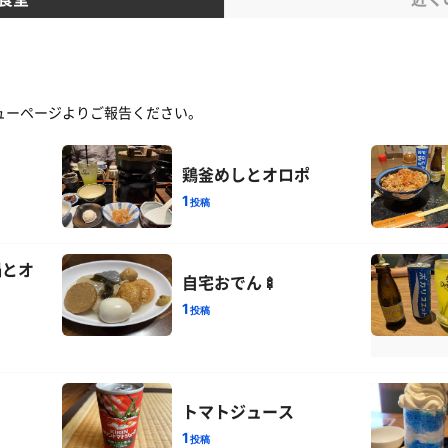
ューページよりご報告ください。
鶏釜めしとオロポ
1
投稿
鍋とオ
自宅おでん🍢
1
投稿
トマトジュース
1
投稿