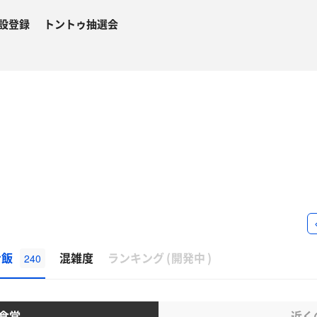
設登録
トントゥ抽選会
β
ナ飯
混雑度
ランキング
(
開発中
)
240
食堂
近く