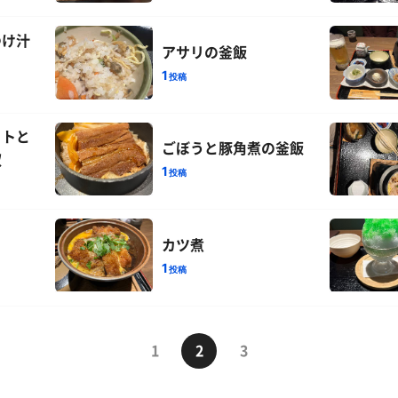
つけ汁
アサリの釜飯
1
投稿
ットと
ごぼうと豚角煮の釜飯
奴
1
投稿
ト
カツ煮
1
投稿
1
2
3