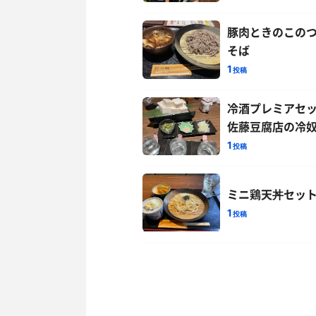
豚肉ときのこの
そば
1
投稿
冷酒プレミアセ
佐藤豆腐店の冷
1
投稿
ミニ鶏天丼セッ
1
投稿