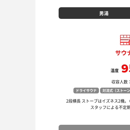
男湯
サウ
9
温度
収容人数： 
ドライサウナ
対流式（ストー
2段横長 ストーブはイズネス2機。
スタッフによる不定