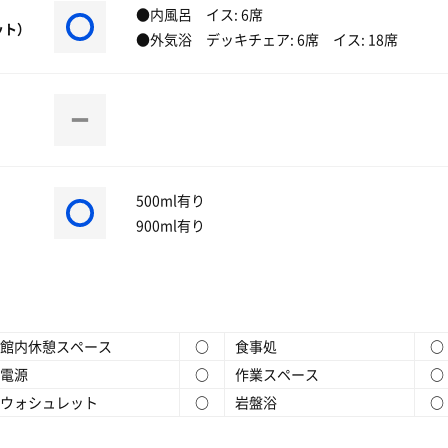
●内風呂 イス: 6席
ット）
●外気浴 デッキチェア: 6席 イス: 18席
500ml有り
900ml有り
館内休憩スペース
○
食事処
○
電源
○
作業スペース
○
ウォシュレット
○
岩盤浴
○