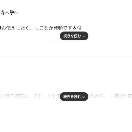
寺へ🐉✨
直接お伝えしたく、しごなか発動です🐧🫧
続きを読む
ーキングスペースで仕事片付けます🙌
控えてると思うと、いつもの倍速で仕事捗ります💪
でサウセン常連さんとおしゃべりタイム🙇‍♀️✨
んご登場！！🐧🎀
でしたをお伝えしたくてこの数日うずうずで、、アウフ前にお
。左側下腹部に、ズドーンと激痛が走り、それから、１時間七
続きを読む

、HIKARIさんを応援しなければ私のサ活では見れなかった
サウナでも経験の無いくらい滝汗の発汗量に💦
します🙏
、これは無理だ😵‍💫で🚨６時前に緊急搬送🚑️