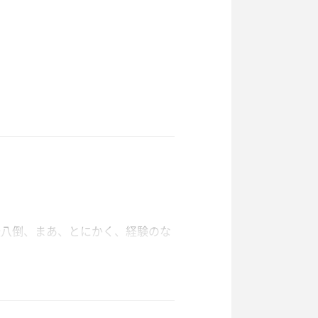
話しできて良かったです🥲
転八倒、まあ、とにかく、経験のな
景色を沢山見せて頂いてると思いま