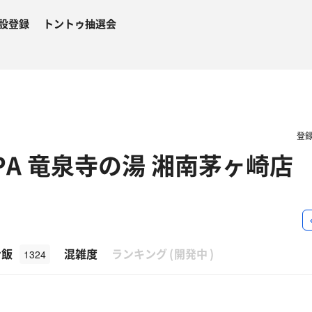
設登録
トントゥ抽選会
登
SPA 竜泉寺の湯 湘南茅ヶ崎店
β
ナ飯
混雑度
ランキング
(
開発中
)
1324