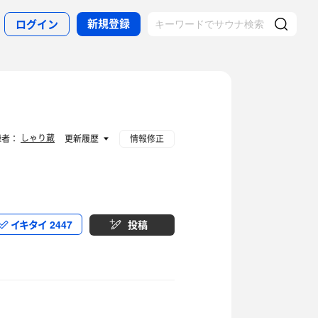
新規登録
ログイン
しゃり蔵
録者：
更新履歴
情報修正
イキタイ
2447
投稿