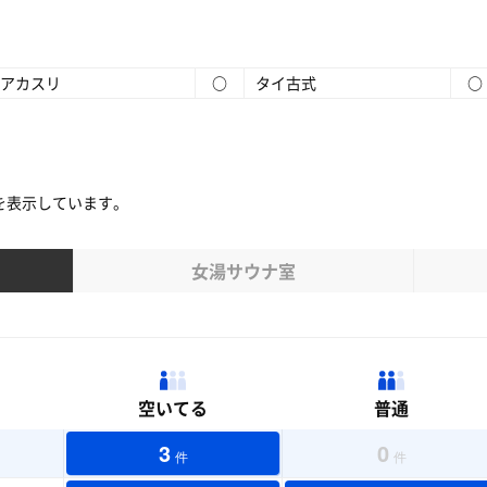
アカスリ
○
タイ古式
○
を表示しています。
女湯サウナ室
空いてる
普通
3
0
件
件