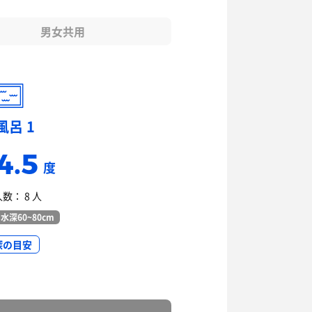
男女共用
風呂 1
4.5
度
数： 8 人
水深60~80cm
深の目安