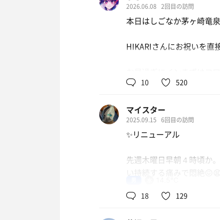
2026.06.08
2回目の訪問
本日はしごなか茅ヶ崎竜泉
HIKARIさんにお祝いを
お昼過ぎにインまずはコワ
10
520
HIKARIさんのアウフが
マイスター
その後はお清め→岩盤エリア
2025.09.15
6回目の訪問
しばらくするとHIKARIさ
✨️リニューアル
とにかくお祝いとお疲れ様
先週木曜日早朝４時頃か
い持続する痛みで悶絶😖
大袈裟かもしれないですが
男
14.5℃
す、、
18
129
すぐに冷汗が出て、数多の
※唐突な真面目モード失礼
さらには、酷い吐き気に襲われ