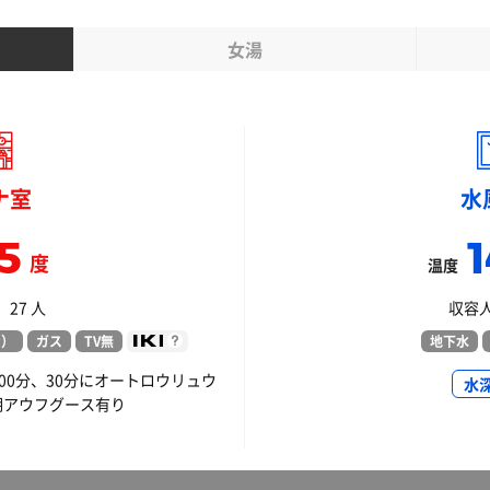
女湯
ナ室
水
5
1
度
温度
27 人
収容人
ン）
ガス
TV無
地下水
 00分、30分にオートロウリュウ
水
期アウフグース有り