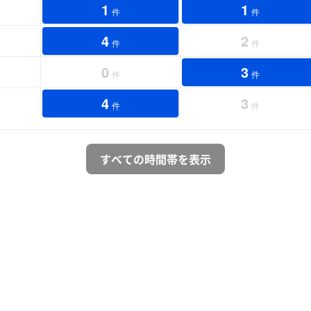
1
1
件
件
4
2
件
件
0
3
件
件
4
3
件
件
すべての時間帯を表示