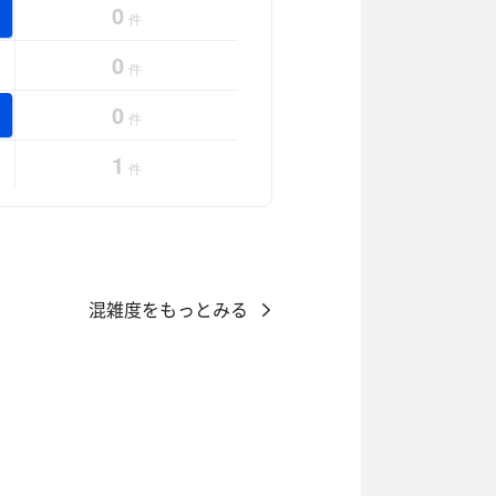
0
件
0
件
0
件
1
件
混雑度をもっとみる