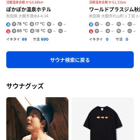
沼館温泉会館 から0.68km
沼館温泉会館 から1.31km
ぽかぽか温泉ホテル
ワールドプラスジム秋
秋田県 大館市清水4-4-34
秋田県 大館市片山町３丁目３
78 ℃
17 ℃
男
男
86 ℃
18 ℃
女
女
あらがね大 細麺バリカタ 肉玉めし
イキタイ
サ活
イキタイ
サ活
69
690
0
0
時間経過で麺の硬さが優しくなって行く摩訶不思議な
美味しさ😋やめられない止まらない〜
サウナ検索に戻る
サウナグッズ