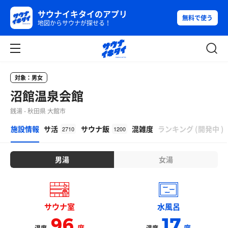
サウナイキタイのアプリ
無料で使う
地図からサウナが探せる！
対象：男女
沼館温泉会館
銭湯 - 秋田県 大館市
β
施設情報
サ活
サウナ飯
混雑度
ランキング
(
開発中
)
2710
1200
男湯
女湯
サウナ室
水風呂
96
17
度
度