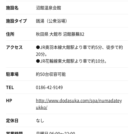
自分だけのペースじゃなくて
９２度。座席には汗の痕もない。湿度も絶妙。水風呂オー
施設名
沼館温泉会館
お互いにお互い様で気持ち良いっすよね〜
バーフロー。沼館でこのコンディションはもう今後無いだ
ろう！！
施設タイプ
銭湯（公衆浴場）
過去に沼館サ室がmax3名だった頃
4人目にオッサンが入って来て
てことで、１時間で3セットをこなすハイペース。
住所
秋田県 大館市 沼館藤蕪82
兄ちゃんちょっと寄ってくれるかって
外気浴を重要視するわたしとしては慣れないルーティン。
言ってきた時に3人maxだからと
追い出した事が有ります
アクセス
⚫JR奥羽本線大館駅より車で約5分、徒歩で約
サ室１０分
完全にルール違反でこの様な対応をしました
20分。
水風呂１分
⚫JR花輪線東大館駅より車で約10分。
外気浴2分
現在は直接言わないでも
くらいかな？
父を含め若手サウナーさんには
駐車場
約50台収容可能
聞こえない所で若手サウナーはって言われてるかも
外気浴が外気-3度くらいだったので、キリッと短めで仕上
序章に過ぎないタイミングかもしれませんが
げる。細かく言うと仕上がってないのだが、時間的にすぐ
TEL
0186-42-9149
もちろんたまたま皆さんにタイミングが
に再サ室へ。
カブったのも有ると思います
3セット中、
HP
http://www.dodasuka.com/spa/numadatey
わたし以外のサウナーは1人かな？
ukko/
父も迷いに迷っての今回の投稿です
実は、最近は父も水曜日を避けて居ました
ほぼ貸し切り沼館サ活で2024をスタートさせることができ
定休日
なし
理由は混み合うからです
た。
そして、仕事上も有りますが
営業時間
月曜日 06:00〜22:00