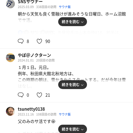
SNSサウナー
2025.03.09
338回目の訪問
サウナ飯
朝から天気も良く雪融けが進みそうな日曜日、ホーム沼館
でサ活。
続きを読む
対マーリンズ6戦目、先発投手は山本由伸#18、前半は、
92℃
15℃
男
投球回数 3回
8
90
失点 0
奪三振 4
やぽ＠ノクターン
2024.01.01
20回目の訪問
※サウナ野球盤のルールに関しては、プロフィールをご覧
１月１日。元日。
ください。
例年、秋田県大館北秋地方は、
この時期の朝は、雪かきからスタートする。だが今年は雪
昨日はユーランドをチェックアウトし、秋田県で最も歴史
続きを読む
はなし。
の浅い鉄道駅、泉外旭川駅から男鹿線に乗り、是非とも確
認してきてはいかがでしょうかとS本さんからコメントを
0
21
まぁこんな年始も良きかな。
いただいた美人女将と気になってたアイスキャンディーを
今年もchinaとサウナはじめ。2023年も色んなサウナに行
一目見ようと終点の男鹿駅で降りてGoogleマップを頼りに
tsunetty0138
ったのだが、１番行きたかった十和田サウナへの再訪がで
森長旅館へ💨
2023.11.16
108回目の訪問
サウナ飯
きなかった。アウトドアサウナの最高峰かな？また行きた
こんなに近いんかいと思いながら、玄関前の掲示物に目を
父のみのサ活です🤩
い。
やると、水着着用の表示が👀‼️
続きを読む
どなたかのコメントで今週はイベントって見たような気が