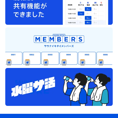
ハムエッグ牛小鉢定食 567円
サ前飯 ご飯大盛🍚 明日の11時まで来店で100円値引き
のクーポンもらったが、おそらく使えない😭