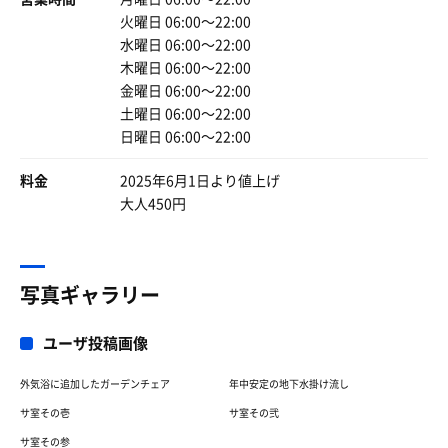
父は8:00位からの利用が多いです
帰りに見上げた夜空は澄み渡り、とても良いサウナ初めを
火曜日 06:00〜22:00
メリットは9:00過ぎれば空くからです
することができた。
水曜日 06:00〜22:00
コレからもお互いにお互い様で
木曜日 06:00〜22:00
本日のBGMリスト
相手を尊重しつつ気持ちの良いサ活をしましょう
金曜日 06:00〜22:00
風に吹かれて
でも、昨日は父も参加したかった〜
土曜日 06:00〜22:00
前前前世
文字数ブッチギッタ〜父の思いです
カラのなんか
日曜日 06:00〜22:00
森高千里
グレイ
料金
2025年6月1日より値上げ
…etc
大人450円
写真ギャラリー
ユーザ投稿画像
外気浴に追加したガーデンチェア
年中安定の地下水掛け流し
サ室その壱
サ室その弐
サ室その参