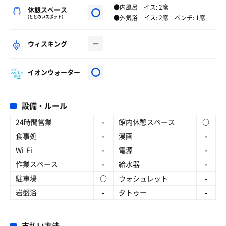
●内風呂 イス: 2席
休憩スペース
●外気浴 イス: 2席 ベンチ: 1席
（ととのいスポット）
ウィスキング
イオンウォーター
設備・ルール
24時間営業
-
館内休憩スペース
○
食事処
-
漫画
-
Wi-Fi
-
電源
-
作業スペース
-
給水器
-
駐車場
○
ウォシュレット
-
岩盤浴
-
タトゥー
-