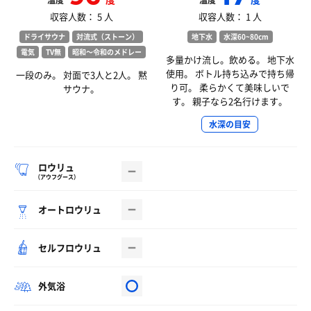
温度
温度
収容人数： 5 人
収容人数： 1 人
ドライサウナ
対流式（ストーン）
地下水
水深60~80cm
電気
TV無
昭和〜令和のメドレー
多量かけ流し。飲める。 地下水
使用。 ボトル持ち込みで持ち帰
一段のみ。 対面で3人と2人。 黙
り可。 柔らかくて美味しいで
サウナ。
す。 親子なら2名行けます。
水深の目安
ロウリュ
（アウフグース）
オートロウリュ
セルフロウリュ
外気浴