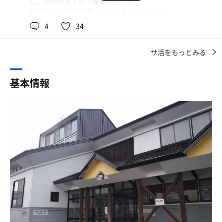
しごおわが遅くなり現着8:40でin
ってことで、元日からの地元サ活。
して、森長旅館のインスタを事前にチェックしてたが、そ
高速よりも光速で洗体後に光速プレヒート♨️
94℃
15℃
男
ひないの湯にいこーかー。ってことで、行ったら…なんと
んな情報あがってなかったと思いながらも嫌な予感が😱
水風呂ザブっとでサ室in
お休み。うーんまぁしかたないよね。従業員のみなさまご
4
34
恐る恐る扉を開け｢サウナ入れますか？｣、｢はい｣、｢表に
ゆっくりお休みください。ということで、急遽、沼館へ。
水着着用って書いてましたが？｣、｢蔵サウナが男性、本館
1セット目から⭕️❌サウナーさんとご一緒〜
サウナが女性なんですが。今日イベントで両方とも男女解
サ活をもっとみる
にて色々と情報交換ℹ️↔️
おれ(やぽ)は
放なんですよ｣、｢水着持ってきてないんですが？｣、｢短パ
「沼館は絶対混んでるってー。サウナ好きな人に元日もな
ン、Tシャツとかでも構いませんよ｣というような会話が交
今日は思考を変えて
にもないよー」
基本情報
わされ、一旦退散する🏃💨
chinaは
この時点で、会話の相手は美人女将だったはずなのに、シ
父
「いやいや元日の夜は絶対空いてるってー」
ョックでどんなお顔立ちだったか記憶なし😢
サウナ12分〜10分x3セットと
諦めきれずオガーレのお土産コーナーで探すも、なまはげ
ラストサウナ5分x1セット
20:00 沼館in結果発表
のプリント入りTシャツはあるが、短パンは見つけられず
水風呂ザブっと〜体感45秒x4セット
😭
1300g減で時間的都合も有り汗活認定ならず🌀
かつてないほど、すいてるーーー。車は5台くらいしかな
駅前では、テントや移動式サウナ、飲食店などか出店して
でもサッパリしました😆
かった。
イベント中で、椅子に座ってととのってるサウナーさんも
3セット目は最近お気に入りの
チラホラ👀
ストーブと向き合う体制🧎
なにーー。Lucky。
サウナに裸でしか入ったことのない自分には大きな衝撃💥
ということで、玄関の櫻庭さんの銅像に手を合わせてから
仕方がないので近くの居酒屋で早めのランチ、一瞬ビール
⭕️❌サウナーさん情報で昨日はめちゃ混み
入館。
でもと思ったが踏みとどまり、オガーレに戻ってアイスキ
若いサウナーさんが多くて常連さんも
ャンディー代わりの男鹿ジェラートを食べて不本意ながら
今日はあんまり見ない顔が多いな〜って
もう無いだろう。と思ってたけど干支タオルGet。嬉しい
帰って来ました😁
父もいつもの常連さんからも聞きました👂