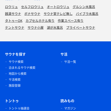
ロウリュ
セルフロウリュ
オートロウリュ
グルシン水風呂
銭湯サウナ
ボナサウナ
サウナ室テレビ無し
バイブラ水風呂
タトゥーOK
カプセルホテル有り
作業スペース有り
テントサウナ
サウナ小屋
湖が水風呂
プライベートサウナ
サウナを探す
サ活
サウナ検索
サ活一覧
泊まれるサウナ検索
地図から検索
サ活検索
施設登録
トントゥ
読みもの
トントゥ抽選会
マガジン