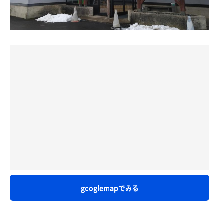
なぁ。こういうサービスほんといい。
一説には、トラベルの語源はトラブルという話もあります
従業員の方みなさんに、今年もよろしくお願いします。
が、こんなことならユーランドでゆっくりして、萬亀かと
沼館サ活を見ると確かに👀
と、声をかけられる。
んぼ庵でラーメン食べて帰って来るプランにすれば良かっ
大館サウナー界の若手ホープが勢揃いだったね〜
たと思いつつも、いつかのリベンジを誓った次第です😅
そこに父が居なかったのは残念でした😢
いやいやみなさまのおかげで、僕らはサ活が出来てるんで
まあ、どうでもいい話。
すよ。と。感謝感謝。
公共施設につき入浴するのは自由ですが
そんなこんなで相方をぽか泉に降ろし、吉野家経由で現着
沼館は地元密着型
そして大浴場に入室。
8時30分。
毎日のルーティーンで来ているご年配の方も多い
おーーー、サ室にだれもいない。
浴室に入ると洗い場に3人、浴槽、サ室は誰も居ないとい
若手のサウナーさんが増える事は喜ばしい事
常連の方ならご存知だと思いますが、
う状態で空いている👀‼️
言ってる事がかなりチグハグですが😳
昨今の沼館の20:00頃に、サ室0人は奇跡。
その後、常連さんたちが続々と入ってきてサ室もそこそこ
父も常連度はまだまだ低いですが
の賑わい😲
沼館若手サウナー
chinaとは１時間後の待ち合わせ。
日光を浴びながら外気浴は長めの3セット🔥
(父も41歳で若手って言っても良いかな…)で
うーーーーーーん、サウナチャンスだが、この出来上がっ
迎えを5分引き延ばしたのをすっかり忘れて慌ててしまっ
盛り上がるのも良いです🙆🆗⭕️
た舞台で１時間は中々に難しい…。
たのが誤算でした😅
でも、父も先輩常連さん達と挨拶を交わしたり
水風呂入ってても、沼館秘伝水を汲みに来た
イソイソと体を洗って、
サ室の名曲有線、本日の一推し
人生の先輩達にはどうぞどうぞとコミニケ取ったり
湯通しからの、外気浴スペースで体を拭いていざ2024の初
Flavor Of Life by 宇多田ヒカル
お互いにお互いを思っての行動が大事かと…
サ室へ。
googlemapでみる
生意気言ってスイマセン🙇
ちなみに、相方には男鹿に行ったことは内緒です😅
でも整うにしても
これは…！！！
気持ち良くサウニングするにしても
かつてないほどの良コンディション。