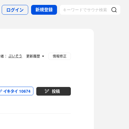
新規登録
ログイン
ぷいぞう
録者：
更新履歴
情報修正
イキタイ
10674
投稿