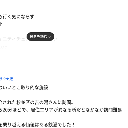
も行く気にならず
問
続きを読む
ィニティチェアが気持ちいい
7.8℃
からだったため、少し失敗
います。
サウナ飯
のいいとこ取り的な施設
介された杉並区の吉の湯さんに訪問。
ら20分ほどで、居住エリアが異なる所だとなかなか訪問難易
を乗り越える価値はある銭湯でした！