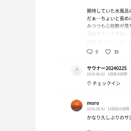
期待していた水風呂の
だぁ…ちょいと長め
みつつも心拍数が落
浴はキビシイかな」
男
98℃
1
のんびり時間かけて
0
35
サウナー20240225
2026.08.02
1回目の訪問
チェックイン
moro
2026.08.02
18回目の訪問
かなり久しぶりのサ