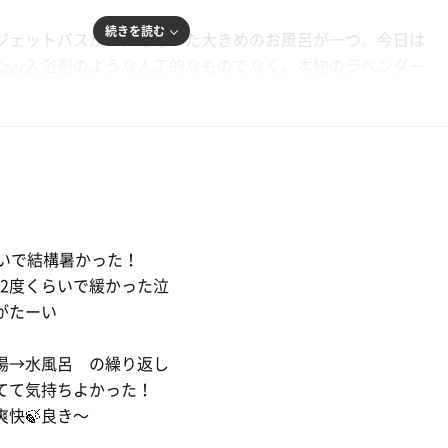
め
続きを読む
ジェットバスが一体となった大きめのお風呂が一つ。今日は
た。入浴剤のような人工的なものでなく、本物のラベンダー
8.5℃
ルな香りでとても良かった！
ット
レベルの装置を使用してるそうな炭酸泉と、温泉を運んで使
２つ、メンソール入りでバイブラもついてる水風呂と、露天
充分なのにどれもこだわりが感じられて最高だ。
名を知らない）が言っていた通り、風呂だけでも本当に充分
らいで結構暑かった！
22度くらいで緩かった泣
広めの3段で、80〜90℃なんだけど遠赤外線でじわじわと
がたーい
で、9分ほどで整えました☺️
湯→水風呂 の繰り返し
・歴史がありながら、スーパー銭湯に劣らないバリエーショ
てて気持ちよかった！
おり大変満足できました。
快🍃良き〜
また必ず行きます！