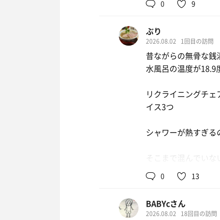
0
9
ぶり
2026.08.02
1回目の訪問
昔ながらの無骨な銭
水風呂の温度が18.
リクライニングチェ
イス3つ
シャワーが熱すぎる
そこまで混んでいな
遠方から行くほどで
0
13
あと、安い！！！！
BABYcさん
2026.08.02
18回目の訪問