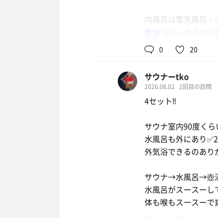
ホルモンやさい炒
内風呂は電気風呂・
水分と塩分補給😇
水
ラベンダーの湯でし
男
85℃
1
を入れておりハーバ
炭酸セ
0
20
外風呂は、医療機器
サウナーtko
麦茶
っているという壺湯
2026.08.02
1回目の訪問
風呂があるだけでも
4セット‼︎
サ道で原田泰造（役
楽しめる銭湯です！
サウナ室内90度く
水風呂も外にあり✅
サウナは銭湯にしては
外気浴できるのあり
しっかり温まるタイプ
サウナ→水風呂→壺
銭湯としての温かみ
水風呂がスースーし
ンと広さが両立して
体も喉もスースーで爽
お気にの銭湯として