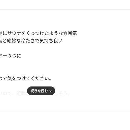
湯にサウナをくっつけたような雰囲気
9度と絶妙な冷たさで気持ち良い
アー３つに
ので気をつけてください。
続きを読む
いので、近隣住民には重宝しそう。
はない。
！！