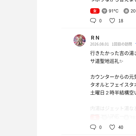
あげたい。
女
91℃
2
スタッフさん直して
0
18
五目炒飯・茄子の
一皿のボリュームが
3セット目はサウナ
ＲＮ
は豆板醤が効いてて
やや熱くて良いぞ。
2026.08.01
1回目の訪問
からの壺風呂。結構
ゼロサイダートリ
行きたかった吉の湯さ
サ道聖地巡礼✨
からまた水風呂😇
カウンターからの元
脱衣場でちょい休憩
タオルとフェイスタ
土曜日２時半結構空
体重が目標のとこま
内湯はジェット湯など
露天エリア広ーい✨
女
91℃
1
4セット目だけ下段
壺湯が２つと炭酸泉
0
40
了✌️
常連マダム達が談笑中