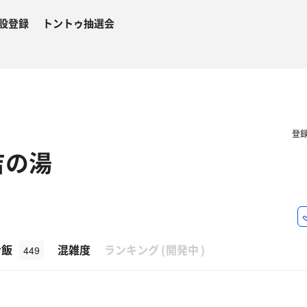
設登録
トントゥ抽選会
登
吉の湯
β
ナ飯
混雑度
ランキング
(
開発中
)
449