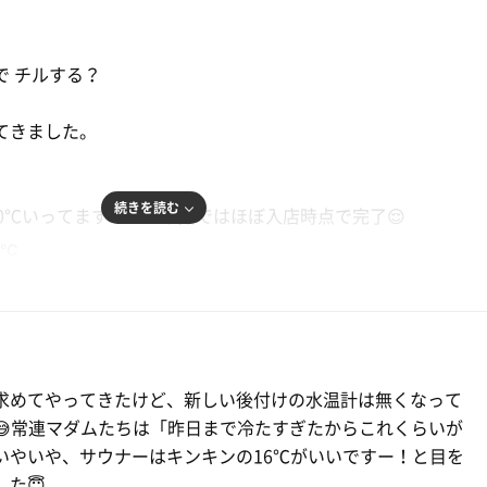
で チルする？
てきました。
続きを読む
0℃いってますので、下茹ではほぼ入店時点で完了😌
6℃
飲料は、整理戸棚にセット。
でくつろごうかな。
分くらいを3セット。
問
OFF。良い温度。
求めてやってきたけど、新しい後付けの水温計は無くなって
😅常連マダムたちは「昨日まで冷たすぎたからこれくらいが
ティチェアでしょー。
いやいや、サウナーはキンキンの16℃がいいですー！と目を
ンフィニティチェアの紐にほどけがあるのを発見。ああ直して
た😇