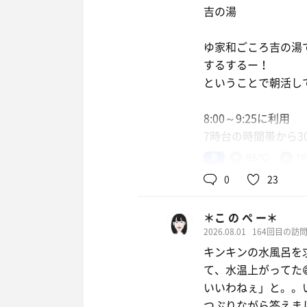
吉の湯
ゆ家和ごころ吉の湯
するするー！
ということで朝活し
8:00～9:25に利用
7時台の時間帯から3
男
95℃
1
キンキンに冷やした
0
23
今日は、どんな感じ
＊こ の ぺ ー＊
サウナは上段に、6
2026.08.01
164回目の訪
水風呂、朝はバイブラ
キンキンの水風呂を
て、水温上がってた
やっぱりインフィニ
いいわねぇ」と。。
2セット目。左のイ
つぶりながら答えまし