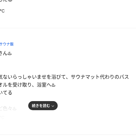
0℃
くれるかなー。少し斜めになっちゃった😆
山椒揚げ・酸辣湯麺
すごい！ 酸辣湯麺
、水風呂のあと🪑椅子休憩。水風呂から高濃度炭酸泉。
辛め🔥
サウナ飯
熱くていいね！
プルビタミン+α
ん♨️
気ないらっしゃいませを浴びて、サウナマット代わりのバス
。
オルを受け取り、浴室へ♨️
いてる
で落ちてて嬉しい。
続きを読む
色々♨️
8℃
にてゆるサウナ。水風呂とインフィニティチェアで過ごして完
と水風呂
の炭酸泉に失礼して、軽く下茹でしてサウナへ🧖‍♀️