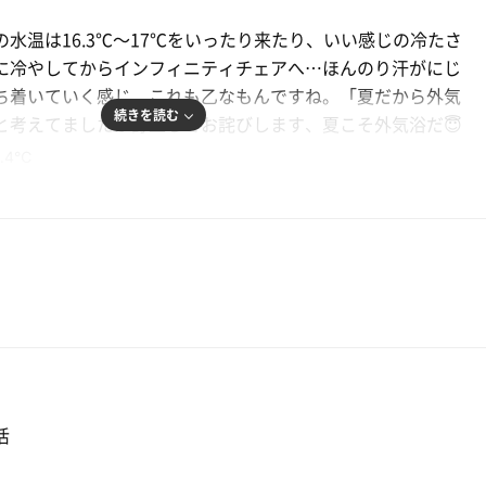
水温は16.3℃〜17℃をいったり来たり、いい感じの冷たさ
に冷やしてからインフィニティチェアへ…ほんのり汗がにじ
ち着いていく感じ、これも乙なもんですね。「夏だから外気
続きを読む
と考えてましたが訂正してお詫びします、夏こそ外気浴だ😇
6.4℃
5セット、気持ちよかったです😌
活