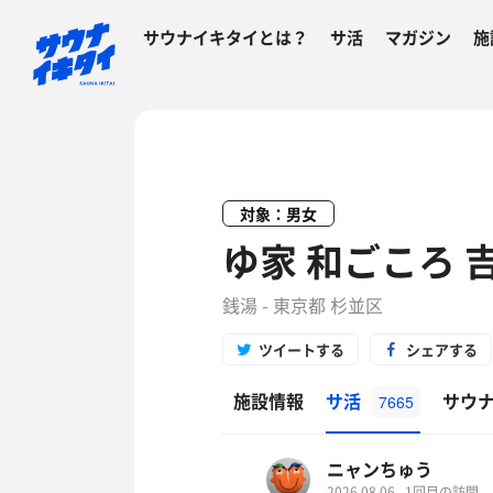
サウナイキタイとは？
サ活
マガジン
施
対象：男女
ゆ家 和ごころ 
銭湯 - 東京都 杉並区
ツイートする
シェアする
施設情報
サ活
サウ
7665
ニャンちゅう
2026.08.06
1回目の訪問