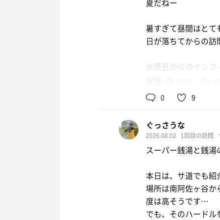
夏だねー
暑すぎて昼間はとて
日が落ちてからの訪
水風呂からのインフ
男
85℃
1
アルコールを入れて
0
9
次回は体調万全で伺
ぐっさうな
2026.08.02
1回目の訪問
スーパー銭湯と銭湯
本日は、サ道でも紹
場所は南阿佐ヶ谷か
度は高そうです…
でも、そのハードル