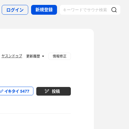
新規登録
ログイン
ヤスンドゥブ
：
更新履歴
情報修正
イキタイ
5477
投稿