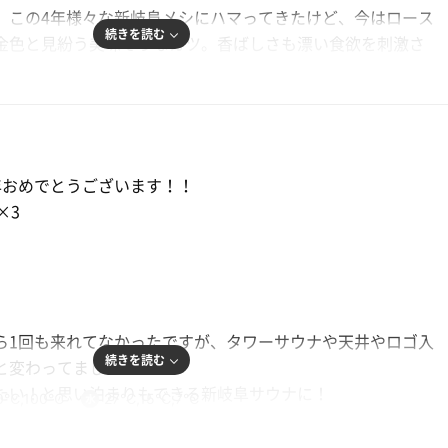
。この4年様々な新岐阜メシにハマってきたけど、今はロース
続きを読む
金色と見紛う美味そうなカツ。香ばしさも漂い食欲を刺激さ
ッ…と一切れ浸し口へ運ぶ。肉厚ジューシー、衣は薄めなの
。味の詰まった上モノのカツ。満足感で身が震えます。今後
いきたい一皿だ。
rokawaさん。栄の某ビー所属の有名アウフギーサー。ゼラニ
ミントなどをフロアに漂わせ気持ちいい風を送ってください
年おめでとうございます！！
きもすごい！存在感が印象的でした。
×3
きは5等！
当たったので、引きは良かったとしましょう。
。本日のお会計で無事消えました。
ら1回も来れてなかったですが、タワーサウナや天井やロゴ入
続きを読む
と変わってました！ー
たい！と思い泊まりもできる新岐阜サウナに！
0℃,100℃
27℃,15℃,7℃
るのはほんまに凄いと改めて感じた！！
rokawa さんのプレミアムアウフグースに参加しました！！パ