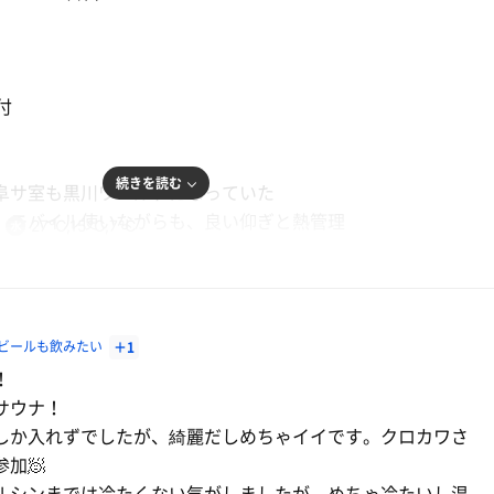
付
続きを読む
阜サ室も黒川ワールドになっていた
 ジンジャエール
、モバイル使いながらも、良い仰ぎと熱管理
27℃,15℃,7℃
 しもさん曰く、昨日のが良かったと、でも彼のアウフすき
ビールも飲みたい
＋1
！
サウナ！
しか入れずでしたが、綺麗だしめちゃイイです。クロカワさ
セトリ
加🧖

ルシンまでは冷たくない気がしましたが、めちゃ冷たいし温