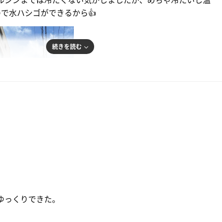
で水ハシゴができるから👍
盛り上がる
続きを読む
終了です
た😊
ゆっくりできた。