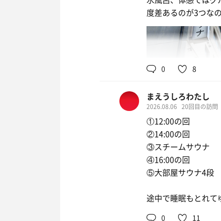
度差あるのが3つなの
22時回
パチンコ曲セトリで
振り切ってました
0
8
これで今日の追っ黒
ありがとうございまし
まえうしろわたし
2026.08.06
20回目の訪問
①12:00の回
②14:00の回
③スチームサウナ
④16:00の回
⑤大部屋サウナ4段
途中で睡眠もとれて
0
11