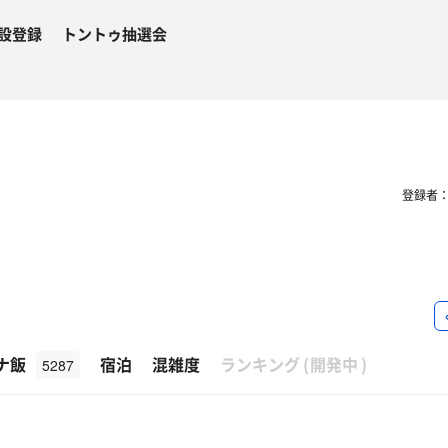
設登録
トントゥ抽選会
登録者
β
ナ飯
宿泊
混雑度
ランキング
(
開発中
)
5287