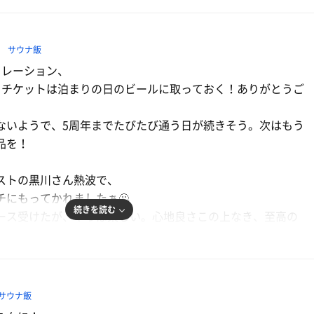
問
サウナ飯
ュレーション、
クチケットは泊まりの日のビールに取っておく！ありがとうご
ないようで、5周年までたびたび通う日が続きそう。次はもう
品を！
ストの黒川さん熱波で、
チにもってかれましたぁ🫠
続きを読む
ース受けたが、やっぱ楽しい。心地良さこの上なき、至高の
がらいつものご飯をいただき、
ル
サウナ飯
よろしゅう。。