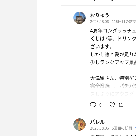
おりゅう
2026.08.06
115回目の訪
4周年コングラッチ
くじは7等、ドリン
ざいます。
しかし徳と愛が足り
少しランクアップ景
大津留さん、特別ゲ
完全燃焼。。バチバ
久しぶりにアウフグ
鶏ちゃん定食
時間。
0
11
生大！
蘭丸でセリーグ見な
バレル
生ビー
21時で退館。
2026.08.06
5回目の訪問
5周年目もどーぞ、