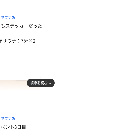
アチの熱波に心から楽しめました！！その後しもさんが最後
感がすごかったー！！！
サウナ飯
日もステッカーだった…
をキメて大垣市を観光するぜ！
屋サウナ：7分×2
ッケ丼
続きを読む
サウナ飯
イベント3日目