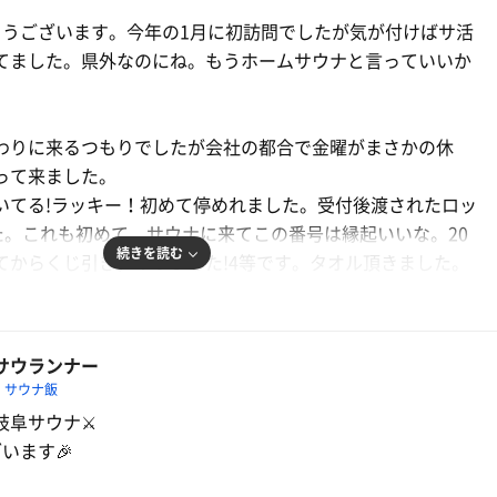
とうございます。今年の1月に初訪問でしたが気が付けばサ活
てました。県外なのにね。もうホームサウナと言っていいか
わりに来るつもりでしたが会社の都合で金曜がまさかの休
って来ました。
いてる!ラッキー！初めて停めれました。受付後渡されたロッ
た。これも初めて。サウナに来てこの番号は縁起いいな。20
続きを読む
てからくじ引き。やりました!4等です。タオル頂きました。
す。
サウナへ。とりあえずお腹空いたのでご飯食べようかと思っ
5サウランナー
留さん。サ活投稿でよくお名前を見かけるので参加しました
サウナ飯
とっても気持ち良かったです。歌のチョイスが渋かったで
阜サウナ⚔️
かし。いや小学生だったけど覚えてますよ。
います🎉
ト黒川さんの熱波。普段朝風呂が多いので予約が必要なゲス