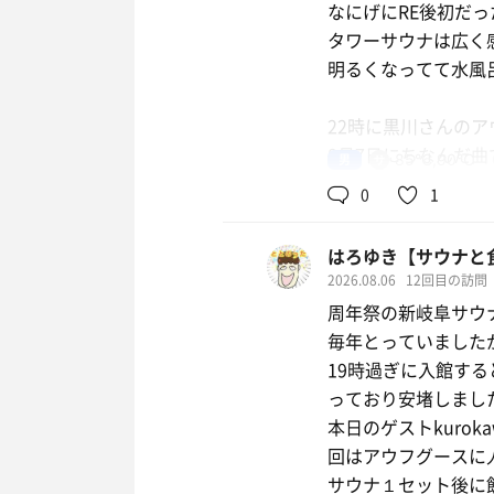
なにげにRE後初だっ
トは初めてでした。
タワーサウナは広く
ルもご自身も回る回
明るくなってて水風
かも。時間があるな
22時に黒川さんの
晩御飯は鶏ちゃん唐
8月7日にちなんだ曲
男
85℃,90℃
の唐揚げは初めてだ
0
1
そして🈂️飯もどれも
4周年イベント参加
れからも利用させて
はろゆき【サウナと
たいな。
2026.08.06
12回目の訪問
周年祭の新岐阜サウ
毎年とっていました
19時過ぎに入館す
っており安堵しまし
本日のゲストkuro
回はアウフグースに
サウナ１セット後に