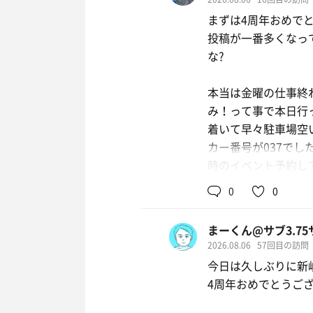
まずは4周年おめで
投稿が一番多くなっ
な?
本当は金曜の仕事終
み！って事で本日行
着いて早々駐車場空
カー番号が037でし
時のイベント予約し
ありがとうございま
0
0
まずは洗体後メイン
まーくん@サブ3.7
てたら19時回大津
2026.08.06
57回目の訪問
が…大正解でした。
今日は久しぶりに新岐
す。プリプリとか懐
4周年おめでとうござ
今日のメインイベン