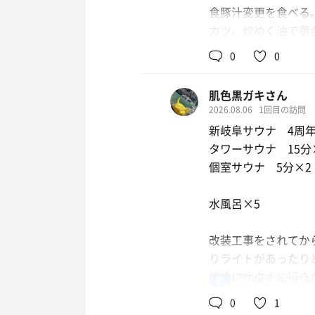
食豚汁変更を食べる
カツ。煌めく油で黄
れる。ソースにドプ
0
0
にサクッと感がある
もサウナ後に食べて
肌色黒ガキさん
そして、22時のku
2026.08.06
1回目の訪問
ウム、マンダリン、
新岐阜サウナ 4周
ました。タオルさば
タワーサウナ 15分
個室サウナ 5分×2
周年祭恒例のくじ引
数量が少ないやつが
水風呂×5
5000円分の商品券
改装工事をされてか
りライトがあったり
無性にサウナに行き
男
85℃,80℃,9
1時間毎に熱波があ
0
1
ウェルビー栄の ku