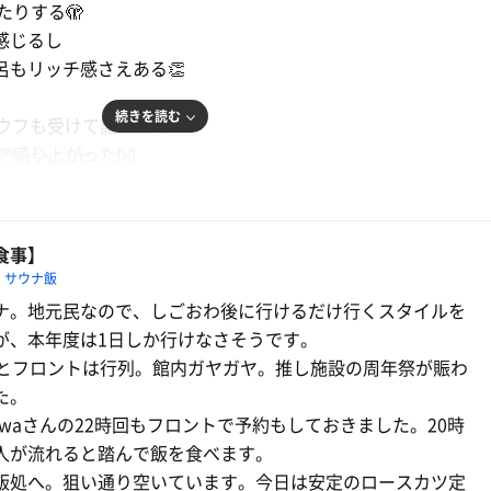
たりする🫣
カッコよかった。とにかくめちゃカッコよかったです。タオ
感じるし
る!最後はダブルでタオル回ってました。ダブルは初めてみた
呂もリッチ感さえある👏
ら22時も参加したかったです。
続きを読む
アウフも受けて記念日の
揚げ。嫁の母さんが作る鶏ちゃんが一番好きだけど鶏ちゃん
で盛り上がった👐
15℃,7℃
な。美味しかったです。お酒飲みたかった。
美味し😚
出来て本当に良かったです。改めておめでとうございます。こ
いただきます。そろそろしもさんのイベントにも参加してみ
食事】
サウナ飯
ナ。地元民なので、しごおわ後に行けるだけ行くスタイルを
が、本年度は1日しか行けなさそうです。
るとフロントは行列。館内ガヤガヤ。推し施設の周年祭が賑わ
た。
kawaさんの22時回もフロントで予約もしておきました。20時
人が流れると踏んで飯を食べます。
飯処へ。狙い通り空いています。今日は安定のロースカツ定