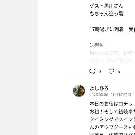
ゲスト黒川さん
もちろん追っ黒‼️
豚キムチ定食
17時過ぎに到着 受
18時回
何だかんだで、新岐
suntory天然水
ストーブ調子悪くて
男
90℃,100℃
気持ち良かった🥴
0
6
19時 大津留くん
よしひろ
邦楽セトリでアウフ
2026.08.06
1回目の訪問
かも
本日のお宿はコチラ
お初！そして初岐阜
20時回
タイミングでメイン
エンヤからバイバイ
んのアウフグースも参
この回も良かった😊
水風呂、体感ではグ