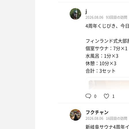
フォーマンスにアチ
j
の熱波をされてお得
2026.08.06
93回目の訪問
4周年くじびき、今
また来るぜ！
とりあえず朝サウナ
フィンランド式大部
個室サウナ：7分×1
水風呂：1分×3
休憩：10分×3
合計：3セット
飛騨牛すき焼きユ
水
0
1
ロースカツ定食
上質なる一皿
フクチャン
2026.08.06
16回目の訪問
新岐阜サウナ4周年