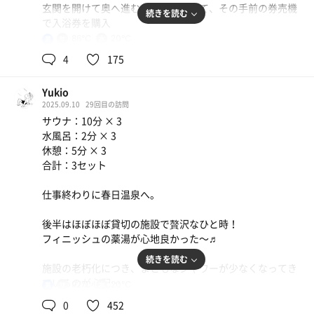
玄関を開けて奥へ進むと番台があって、その手前の券売機
続きを読む
で入浴券を購入
86℃
20℃
男
おっ！
4
175
番台横の暖簾をくぐると、なんの間仕切りもなく脱衣場💦
暖簾を大きく開けられたら、中は丸見えじゃないの！
Yukio
"真砂温泉"とおんなじだ🤣
2025.09.10
29回目の訪問
サウナ：10分 × 3
鍵付きロッカーはないので、貴重品は車内に隠しておくし
水風呂：2分 × 3
かないのかも…
休憩：5分 × 3
徒歩や自転車で来るかたはどうするんだろう！？
合計：3セット
さて、浴室
仕事終わりに春日温泉へ。
奥へ奥へと奥行きがあり、窓側一面が洗い場になってい
て、固定シャワーとレバー式カラン
後半はほぼほぼ貸切の施設で贅沢なひと時！
フィニッシュの薬湯が心地良かった〜♬
シャワーは、お隣が使うとちょろちょろになる…
使ってなくても、かなり弱い😊
続きを読む
施設の老朽化につき、まともなシャワーが少なくなってき
ているのが心配…
92℃
20℃
男
わたしの席のカランは、お湯のレバーが壊れていて、押し
てもダメなら引いてみるか？
0
452