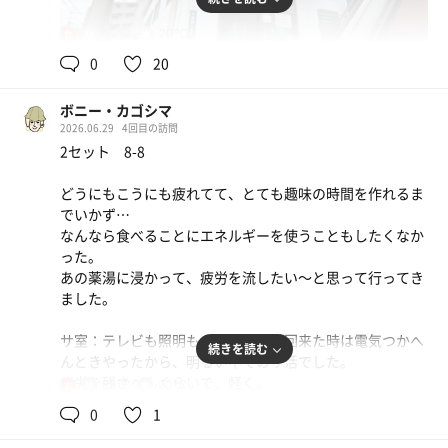
90℃
20℃
女
0
20
ボニー・カゴシマ
2026.06.29
4回目の訪問
2セット 8-8
どうにもこうにも疲れてて、とても趣味の時間を作れるま
でいかず…
なんなら食べることにエネルギーを使うこともしたくなか
った。
あの薬湯に浸かって、疲労を流したい〜と思って行ってき
ました。
サ室：テレビも照明もついてる！前回来た時は電気つかへ
続きを読む
んときやったから、明るい中でのサ活でした。
疲労を残さへんくらいで、軽く。
88℃
20℃
女
0
1
水風呂：内気浴なので、がっつり冷やす。