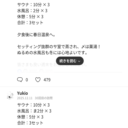
王の椅子状態で休憩できました。
サウナ：10分 × 3
人も私の他に1人？2人？くらいで、静かで自由で。。寒い
水風呂：2分 × 3
季節やし半身浴で全然ととのえる。
休憩：5分 × 3
合計：3セット
いろーんな内容の注意書きがされた張り紙もあって、ほん
まマナー守らへん人多くて大変なんやろなって思うけど…
夕食後に春日温泉へ。
いい温泉、サウナに出会えたから、これからも存続してほ
しい。
セッティング抜群のサ室で蒸され、〆は薬湯！
なんで今まで行ってなかった？？！（2回目）
ぬるめの水風呂も冬には心地よいです。
また入りに行きます。
続きを読む
皆さまも良い週末をお過ごしください。
92℃
21℃
男
0
479
Yukio
2025.12.11
30回目の訪問
サウナ：10分 × 3
水風呂：ま2分 × 3
休憩：5分 × 3
合計：3セット