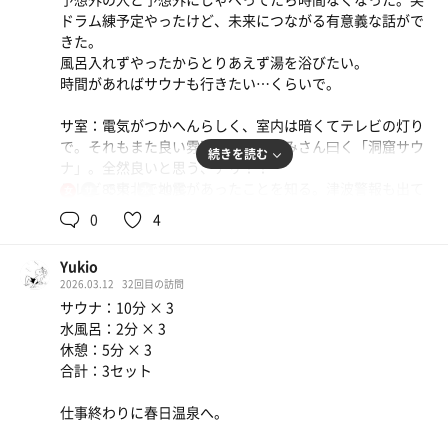
まぜそば
ドラム練予定やったけど、未来につながる有意義な話がで
めっちゃあたりでした。
きた。
風呂入れずやったからとりあえず湯を浴びたい。
ポカリスエット
時間があればサウナも行きたい…くらいで。
サ室：電気がつかへんらしく、室内は暗くてテレビの灯り
で。それもまた良い雰囲気で、おかみさん曰く「洞窟サウ
続きを読む
ナ」。全然良いと思う、アリ！！
テレビで東北で地震があったことを知る。津波警報も出て
85℃
20℃
女
て…被害がありませんように…
0
4
普段地上波見ぃひんから、ニュースに疎くなる。
サウナでのテレビは貴重な情報源。
Yukio
2026.03.12
32回目の訪問
水風呂：サ室にそんなに長く入ったわけじゃないけど、こ
サウナ：10分 × 3
の後半身浴での休憩やから、ちょっと長めに冷やす。
水風呂：2分 × 3
休憩：5分 × 3
休憩：半身浴〜気持ちいい〜けど時間がない〜笑
合計：3セット
ここの銭湯、親父さんもおかみさんも、なんだかとても人
仕事終わりに春日温泉へ。
が良い。気さくに話してくれる。
それだけで「また来よう」って思えるよね。