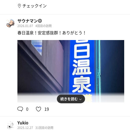
た！！！♡
チェックイン
私は熱々湯より、じんわり長く入っていられるお湯が好
み。ぬるすぎもあかんけど。
ここの温泉、薬草風呂と2種類あったんやけど、どっちも
サウナマン😊
温度がドンピシャで気持ち良すぎ…
2026.01.07
4回目の訪問
なんでここに今まで行ってなかったんやろう。
春日温泉！安定感抜群！ありがとう！
サ室：テレビはあるけど着いてない。目の前にストーブ。
遠赤外線のやつや！鹿児島はこのストーブ多いなぁ。
確かにあんな近くに熱源があるのに、苦しい熱さはないん
よね。貸切やったからストレッチポーズしながら気持ちよ
く汗かいたところで退室。
水風呂：水風呂も水温が絶妙！！冷たすぎずぬるすぎず…
セッティング良すぎ。
休憩：昔ながらの銭湯やから、もちろんととのい椅子なん
続きを読む
てないんやけど。
0
19
窓から入ってくる冷たい風が、サウナ後は気持ち良く
て！！！
そして半身浴で休憩してたけど、湯船のカーブが私の腰に
Yukio
シンデレラフィット！！
2025.12.27
31回目の訪問