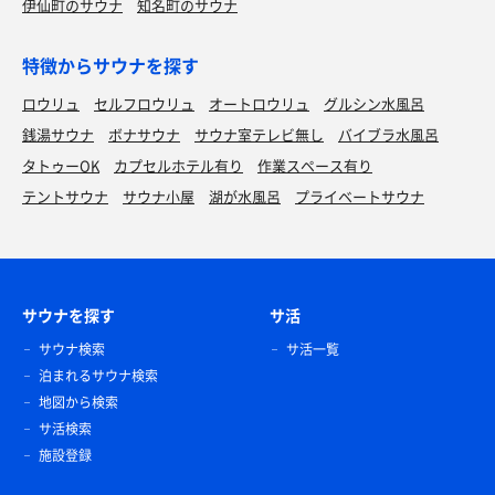
伊仙町のサウナ
知名町のサウナ
特徴からサウナを探す
ロウリュ
セルフロウリュ
オートロウリュ
グルシン水風呂
銭湯サウナ
ボナサウナ
サウナ室テレビ無し
バイブラ水風呂
タトゥーOK
カプセルホテル有り
作業スペース有り
テントサウナ
サウナ小屋
湖が水風呂
プライベートサウナ
サウナを探す
サ活
サウナ検索
サ活一覧
泊まれるサウナ検索
地図から検索
サ活検索
施設登録