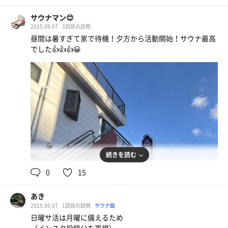
と引いたら…
ポコっと取れた！！！💦
サウナマン😊
ギャーごめんなさい。。。
2025.09.07
3回目の訪問
昼間は暑すぎて家で待機！夕方から活動開始！サウナ最高
なんとかからだを洗い終えて、楽しみにしていた｢薬湯｣へ
でした👍👍👍😀
壁の成分表には、黄柏、ウイキョウ、当帰、陳皮、甘草、
トウガラシ、川芎とかが入っていると
香りはまろやか𓂃 ࣪⊹
色は黄緑っぽい
ただ、唐辛子が入っているせいか少しピリピリするけれ
ど、んん〜.。o○いい♪
おまけに、茶色い薬草袋も入ってる✨
これは本物！
続きを読む
0
15
亀の湯の薬湯より温度は高め
これは、水風呂との交互浴が気持ちいいかも.。o○
そのお楽しみは、少し後に置いておいて
あき
2025.09.07
1回目の訪問
サウナ飯
サウナ室は、３人掛けの2段
日曜サ活は月曜に備えるため
ガス式の遠赤外線サウナで、壁や座面は浴室と違って真新