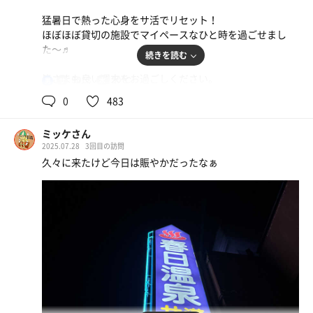
のタイル職人さんが素晴らしいと思った！
これで、月曜日からも頑張れる…って、
猛暑日で熱った心身をサ活でリセット！
火曜くらいまでしか持たないんだけどね…🥲
ほぼほぼ貸切の施設でマイペースなひと時を過ごせまし
どこにも角がなくて、ものすごく身体にフィットする流線
.
た〜♬
形で、半身浴での休憩がとても心地よかった.。o○
とにかくあとは、昼寝も…セットで…ってすれば…
続きを読む
な ん と か…ね🥱
皆さまも良い週末をお過ごしください。
ねこ鹿児島温泉遺産の浴槽部門賞に称する✨
90℃
20℃
男
甲突五橋の石工さんくらい素晴らしい！
0
483
時間潰しのサウナだったけれど、大満足の２時間だった♪
ミッケさん
2025.07.28
3回目の訪問
久々に来たけど今日は賑やかだったなぁ