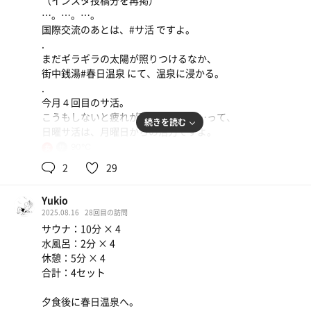
（インスタ投稿分を再掲）
しい✨
…。…。…。
国際交流のあとは、#サ活 ですよ。
温度は８６℃
.
ホームの "一本桜"と同じだ♪
まだギラギラの太陽が照りつけるなか、
熱いけれど痛くない、ちょうどいい感じで
街中銭湯#春日温泉 にて、温泉に浸かる。
ふわぁ〜と眠たくなるいい温度だった
.
今月４回目のサ活。
水風呂は広めで２０度くらい
こうもしないと疲れが取れないのか…って、
続きを読む
ペットボトルにお持ち帰りするお客さんがいたから、地下
日曜サ活は、月曜日からの活力ですよ。
水らしい
.
90℃
女
こちら春日温泉といえば、なんといっても#薬湯
2
29
やわらかくて心地よい水風呂だった𓂃 ࣪⊹
ガーゼに包まれた漢方が湯に溶け出し、ほんのりと生薬の
香り。説明書き読んでるだけでも身体が温まりそう。
Yukio
休憩は椅子はないので、奥の電気風呂のヘリに壁を背にし
.
2025.08.16
28回目の訪問
て休ませてもらった
サウナ室もこれまた良くて、２段で定員６名かな。
サウナ：10分 × 4
背もたれがあるだけで、とても休まった
ひとり利用のため、上段中央に陣取り、３セット。
水風呂：2分 × 4
ガス式とあって、初回からあまみがすごいことに。
休憩：5分 × 4
窓が自由に開閉できるおかげで、いい風も入ってきたか
.
合計：4セット
ら、とても心地よく過ごせた✽.｡.:*・ﾟ
水風呂、２１度くらいかな…ぷっかり身体を浮かべられる
広さ。整いは、端の方で腰掛けて。
夕食後に春日温泉へ。
浴槽のなかに段があって、そこで休憩した際に、この浴槽
.