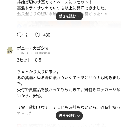
終始貸切のサ室でマイペースに３セット！
やっぱり人を繋ぐのは人やな。
高温ドライサウナでいつも以上に発汗できました。
温泉混じりの緩い水風呂も今夜は心地良かった〜♬
続きを読む
94℃
22℃
男
2
486
ボニー・カゴシマ
2026.03.09
2回目の訪問
2セット 8-8
ちゃっかり入りに来た。
あの薬湯とぬる湯に浸かりたくて…あとサウナも嗜みまし
た。
受付で貴重品を預かってもらえます。鍵付きロッカーがな
いから、安心。
サ室：貸切サウナ。テレビも時計もないから、砂時計持っ
て入った。
続きを読む
水風呂：冷たすぎずぬるすぎず、すごくいい水温。
85℃
20℃
女