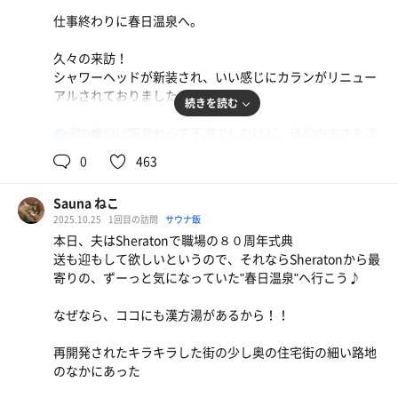
仕事終わりに春日温泉へ。
久々の来訪！
シャワーヘッドが新装され、いい感じにカランがリニュー
アルされておりました。
続きを読む
お湯の蛇口は相変わらず不調でしたけど、施設の古さを凌
92℃
21℃
男
駕するサ室がある限り、通い続ける価値がある施設です。
0
463
今夜も爽快なひと時でした〜♬
Sauna ねこ
2025.10.25
1回目の訪問
サウナ飯
本日、夫はSheratonで職場の８０周年式典
送も迎もして欲しいというので、それならSheratonから最
寄りの、ずーっと気になっていた"春日温泉"へ行こう♪
なぜなら、ココにも漢方湯があるから！！
再開発されたキラキラした街の少し奥の住宅街の細い路地
のなかにあった