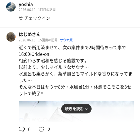
yoshia
休憩：半身浴の前に、淵に座って窓からの風を浴びる。
2026.06.19
1回目の訪問
チェックイン
今日のお湯は少し熱め。
でも疲労満載の私にとっては、すごく良いお湯でした。
薬草湯も気持ちよかった〜♡
はじめさん
2026.06.18
15回目の訪問
サウナ飯
キリンラガー
近くで所用済ませて、次の案件まで2時間待ちって事で
温泉と缶ビール
16:00にride-on!
相変わらず昭和を感じる施設です。
以前より、少しマイルドなサウナ…
カルピスウォーター
水風呂も柔らかく、薬草風呂もマイルドな香りになってま
した…
そんな本日はサウナ8分・水風呂1分・休憩そこそこを3セ
ットで終了‼️
続きを読む
88℃
22℃
男
0
2