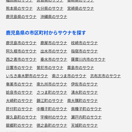
熊本県のサウナ
大分県のサウナ
宮崎県のサウナ
鹿児島県のサウナ
沖縄県のサウナ
鹿児島県の市区町村からサウナを探す
鹿児島市のサウナ
鹿屋市のサウナ
枕崎市のサウナ
阿久根市のサウナ
出水市のサウナ
指宿市のサウナ
西之表市のサウナ
垂水市のサウナ
薩摩川内市のサウナ
日置市のサウナ
曽於市のサウナ
霧島市のサウナ
いちき串木野市のサウナ
南さつま市のサウナ
志布志市のサウナ
奄美市のサウナ
南九州市のサウナ
伊佐市のサウナ
姶良市のサウナ
さつま町のサウナ
湧水町のサウナ
大崎町のサウナ
錦江町のサウナ
南大隅町のサウナ
肝付町のサウナ
中種子町のサウナ
南種子町のサウナ
屋久島町のサウナ
宇検村のサウナ
瀬戸内町のサウナ
龍郷町のサウナ
徳之島町のサウナ
天城町のサウナ