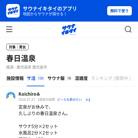
サウナイキタイのアプリ
無料で使う
地図からサウナが探せる！
対象：男女
春日温泉
銭湯 - 鹿児島県 鹿児島市
β
施設情報
サ活
サウナ飯
混雑度
ランキング
(
開発中
)
133
18
Koichiro♨️
2026.07.27
1回目の訪問
ビールも飲みたい
＋1
定泉がお休みで、
久しぶりの春日温泉さん。
サウナ5分×2セット
水風呂2分×2セット