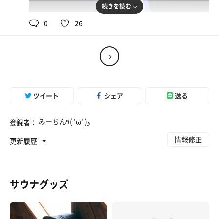
続きを読む
0
26
ツイート
シェア
送る
みーちん٩( 'ω' )و
登録者：
レモリア
店内のヤクルト自販機にて。ハーブ＆リラックス飲
情報修正
更新履歴
料。すっきりとした飲み口。
サウナグッズ