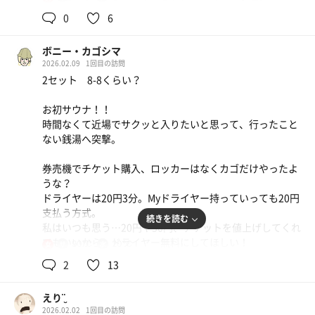
このあとは半身浴やから、しっかり目に冷やす。
0
6
休憩：腰にシンデレラフィットの場所で半身浴。窓を開け
ボニー・カゴシマ
て風を通す。
2026.02.09
1回目の訪問
2セット 8-8くらい？
人も少なくて、かなりマイペースに温活できます。
薬湯気持ちいい〜！！
お初サウナ！！
時間なくて近場でサクッと入りたいと思って、行ったこと
ない銭湯へ突撃。
券売機でチケット購入、ロッカーはなくカゴだけやったよ
うな？
ドライヤーは20円3分。Myドライヤー持っていっても20円
支払う方式。
続きを読む
私はいつも思う…20円や30円、チケットを値上げしてくれ
てもいいから、ドライヤー無料にしてほしい！
90℃
20℃
女
小銭準備するめんどくささがなぁ〜…ここはすぐ番台さん
2
13
に声かけられたから、よかったけど。
えり¨̮
まず結論から書くと、めっっっちゃ好みのお湯でし
2026.02.02
1回目の訪問