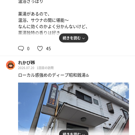
温浴さっぱり
薬湯があるので、
温浴、サウナの間に堪能〜
なんに効くのかよく分かんないけど、
薬湯独特の香りは好き。
続きを読む
本日もサッパリ！ありがとうございます♨️
0
45
れかぴ🧸
2026.07.20
1回目の訪問
ローカル感強めのディープ昭和銭湯♨️
続きを読む