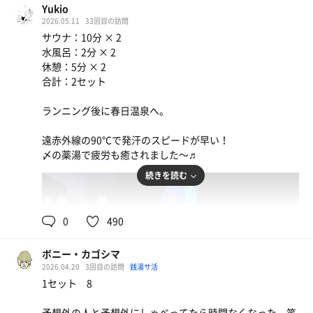
Yukio
2026.05.11
33回目の訪問
サウナ：10分 × 2
水風呂：2分 × 2
休憩：5分 × 2
合計：2セット
ランニング後に春日温泉へ。
遠赤外線の90℃で発汗のスピードが早い！
〆の薬湯で疲労も癒されました〜♬
続きを読む
90℃
21℃
男
0
490
ボニー・カゴシマ
2026.04.20
3回目の訪問
銭湯サ活
1セット 8
予想外の人と予想外にしゃべってたら時間なくなった。笑