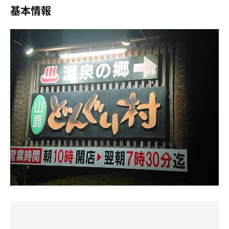
有難い。
基本情報
けど、10年前より色々倒れたりはなく
有田： それで5セットみっちり入ってね。水風呂に行った
その後も市の防災の避難の放送やら何やらかんやら、
パンで満腹ではあったけど、丸亀醤油というお醤油屋さん
ら、温度が20℃だったんです。
電話なりまくりLINEなりまくり
で味噌キャラメルかき氷を頂く。量も多く胃袋が限界を迎
上田： 20℃か。キンキンに冷えてるわけじゃないけど、
でもお仕事行かなん、休めなくて
えたので、そこからすぐのこちらの温泉へ。
じっくり浸かれる温度だな。
散らばった鏡の破片だけ集めて準備して会社へ。
まず駐車場に犬用の温泉小屋が有り、写真撮ってたらちょ
有田： そう、冷たすぎないし、熊本の水だから，いつまで
植木インターから下りが通行止めなってたので
うど、きっと温泉で洗われたであろう犬が出てきて乾かさ
も入っていられる。まるで実家のコタツに入ってるような
植木インターそばの会社にたどり着くのもやっと。
れていた。犬も温泉に浸かれるなんて、この地に住む犬は
安心感なんですよ。
🚚準備したけど、目の前の国道3号線ビタ一文動かない。
なんて幸せなんだろう。
上田： 水風呂でコタツの安心感は矛盾してんだろ！ ま
どーしたらえーんやろ、、、と当直おっちゃんとしばらく
ぁ、羽衣を纏うには最高の温度だけどな。
ボケーとしてました。
タオルのレンタルが無く受付で小さいタオルを購入220
円。バスタオル、850円。備付けはボディーソープのみな
有田： で、2セット目の外気浴ですよ。気温も20℃超えで
県外からの支援の車両のサイレンとピカピカ回転灯、
のでシャンプー等も無ければここで購入。
ね。目をつぶったら、自分がシルクロードを旅するラクダ
何度も余震、もう吐き気MAX。
になったような開放感に包まれましてね。
でも負けない。
施設に入るとうさぎ園があり、可愛くて見惚れてしまう。
上田： なんでラクダなんだよ！ 「一番良かった」って言
八代方面はもっともっともっとなんやもん。
エサ用のキャベツが100円で売っていたけど、あちこちで
えばいいだろ！
放置されている。何故ならニンジン等のエサが既にバラ撒
結局 熊本からのお荷物は散乱して積めない状況らしく
かれているから。うさぎも人も、飽食の時代。
有田： シルクロードの日だからね！それで，そのまま整い
何も積まずに神戸いって
すぎて、サ飯を食べるのも忘れちゃいました。
昨日のお昼すぎに東京からの荷物積んで
サウナは2段遠赤ストーブテレビ有り。温度は見てないけ
上田： 結局、飯抜きかよ！
明け方3時前くらい 菊水でおりて山鹿へ。