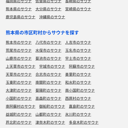
福岡県のサウナ
佐賀県のサウナ
長崎県のサウナ
熊本県のサウナ
大分県のサウナ
宮崎県のサウナ
鹿児島県のサウナ
沖縄県のサウナ
熊本県の市区町村からサウナを探す
熊本市のサウナ
八代市のサウナ
人吉市のサウナ
荒尾市のサウナ
水俣市のサウナ
玉名市のサウナ
山鹿市のサウナ
菊池市のサウナ
宇土市のサウナ
上天草市のサウナ
宇城市のサウナ
阿蘇市のサウナ
天草市のサウナ
合志市のサウナ
美里町のサウナ
玉東町のサウナ
南関町のサウナ
和水町のサウナ
大津町のサウナ
菊陽町のサウナ
南小国町のサウナ
小国町のサウナ
高森町のサウナ
西原村のサウナ
南阿蘇村のサウナ
御船町のサウナ
嘉島町のサウナ
益城町のサウナ
山都町のサウナ
氷川町のサウナ
芦北町のサウナ
津奈木町のサウナ
多良木町のサウナ