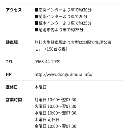
TV以上だと言われてました。
アクセス
■南関インターより車で約30分
どんぐり村は当初 サウナがとまったけど
■菊水インターより車で20分
断水やポンプ故障はなかったとの事。
■植木インターより車で約25分
サウナも復活してました。
■菊池市内より車で約25分
10年前は遠くからもお風呂にこられてたけど
駐車場
無料大型駐車場あり大型は勾配で無理な事
今回は八代方面、山鹿までは遠いけど……
も。（150台収容）
お風呂 入りたいですよね、みたいに言われてました。
TEL
0968-44-2939
うまく書けないけど
本当に本当に もーええけん、地震、もーええけん
HP
http://www.dongurimura.info/
すいませんコメントお返事
定休日
木曜日
また遅くなると思います。
被害に合われた方々のお見舞い申し上げます。
営業時間
月曜日 10:00〜翌07:30
そして もうこれ以上ええけん。て痛切に思います。
火曜日 10:00〜翌07:30
水曜日 10:00〜翌07:30
また夕方から神戸向け走ります。
木曜日 定休日
金曜日 10:00〜翌07:30