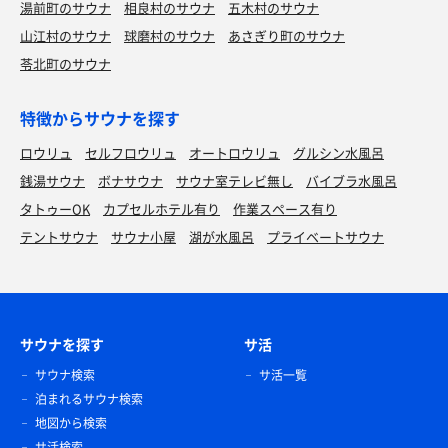
湯前町のサウナ
相良村のサウナ
五木村のサウナ
山江村のサウナ
球磨村のサウナ
あさぎり町のサウナ
苓北町のサウナ
特徴からサウナを探す
ロウリュ
セルフロウリュ
オートロウリュ
グルシン水風呂
銭湯サウナ
ボナサウナ
サウナ室テレビ無し
バイブラ水風呂
タトゥーOK
カプセルホテル有り
作業スペース有り
テントサウナ
サウナ小屋
湖が水風呂
プライベートサウナ
サウナを探す
サ活
サウナ検索
サ活一覧
泊まれるサウナ検索
地図から検索
サ活検索