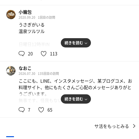
有田： いやね、今日3月28日は「三ツ矢サイダーの日」で
すからね。サウナに入る前に、景気づけにグイッと一本飲
小籠包
んできたんですよ。
2020.09.20
1回目の訪問
上田： おお、いいじゃない。炭酸の刺激で体がシャキッと
うさぎがいる
するだろうしな。
温泉ツルツル
有田： それで向かったのが、我らが地元熊本の山鹿にある
続きを読む
日曜日12時半IN
「温泉どんぐり村」ですよ。
上田： あそこは24時間やってるし、お湯がトロトロで最
20
113
ピースフルを出て朝食にパン・オ・ルヴァンでモーニング
高なんだよな。
のセットを頂く。熊本の牛乳が美味すぎて身長が伸びそう
なおこ
です。キウイのコンフィチュールが美味かった。
有田： そう。でもね、あそこには福岡の「ふくの湯」にあ
2026.07.30
135回目の訪問
るような、オートロウリュの「暴君」イズネス・ストーブ
ここにも、LINE、インスタメッセージ、某ブログコメ、お
そこから山鹿市へ移動して、3月には閉鎖して見られなか
はないんです。
料理サイト、他にもたくさんご心配のメッセージありがと
った装飾古墳館へ。熊本の菊池川周辺には数多く装飾古墳
上田： まぁ、あそこはガス遠赤外線ストーブだからね。派
うございます。
といって、古墳内部の石室に幾何学模様や武具、魔除けな
手な演出はないけど、91℃でじわじわ温まるタイプだよ。
続きを読む
無事です、怪我もないです。
ど様々な紋様が描かれた古墳が点在しています。こちらで
息子も安否確認とれました🙏
はチブサン古墳はじめ、それらの古墳のレプリカが観察出
7
65
有田： そうなんです。でもこれがね、発汗が良いんです
来る。建物自体も安藤忠雄の設計で、近代的なのに周辺の
よ。入って数分で、北京オリンピックの時の競泳日本代表
28日当日は夕方から出勤で神戸向け、眠ってました。
自然に溶け込む造形が素晴らしい。建物の写真を撮ってい
くらい水滴が止まらないんです。
サ活をもっとみる
緊急速報の音と同時に揺れてドレッサー倒れて鏡が割れた
たら、博物館の方が出てきてわざわざ声をかけて下さり、
上田： 例えが古いっ(苦笑) 北島康介さん並みに汗かいてる
音で飛び起きました。
デッサン画のプリントを下さった。何語かも分からないが
ってことか！