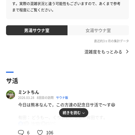
す。
実際の混雑状況と違う可能性もございますので、あくまで参考
まで程度にご覧ください。
男湯サウナ室
女湯サウナ室
直近約3ヶ月の集計データ
混雑度をもっとみる
サ活
ミントちん
2026.03.28
8回目の訪問
サウナ飯
今日は熊本なんで，この方達の記念日サ活で〜す😆
続きを読む
有田： どうもー、くりぃむしちゅー有田です。
上田： 上田です。
91℃
20℃
男
6
106