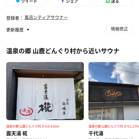
ツイート
シェア
送る
風呂ンティアサウナー
登録者：
情報修正
更新履歴
温泉の郷 山鹿どんぐり村から近いサウナ
三ツ矢サイダー ULTRA STRONNG LEMON
サ活のとおり，どんぐり村に向かいながら😊めちゃ酸
っぱくて，スッパマンになって運転しました〜ꉂ🤣𐤔
温泉の郷 山鹿どんぐり村 から0.41km
温泉の郷 山鹿どんぐり村 から1.27k
露天湯 椛
千代湯