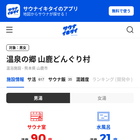
サウナイキタイのアプリ
無料で使う
地図からサウナが探せる！
対象：男女
温泉の郷 山鹿どんぐり村
温浴施設 - 熊本県 山鹿市
β
施設情報
サ活
サウナ飯
混雑度
ランキング
(
開発中
)
617
35
男湯
女湯
サウナ室
水風呂
90
21
度
度