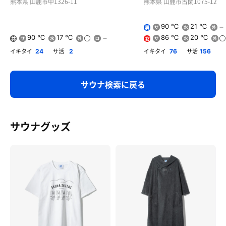
熊本県 山鹿市中1326-11
熊本県 山鹿市古閑1075-12
90 ℃
21 ℃
男
90 ℃
17 ℃
86 ℃
20 ℃
共
女
用
イキタイ
サ活
イキタイ
サ活
24
2
76
156
サウナ検索に戻る
サウナグッズ