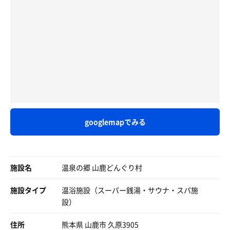
ど、湿度もあり汗がジャブジャブ出るやつ。
有田： まぁ、三ツ矢サイダーと山鹿の湯で、心は満腹です
東京から熊本へのお荷物は 東京でいちじ預かりしてるそう
水風呂が円形で、手足伸ばしたら1人しか入れない大きさ
から。
です。
だけど、冷たいしかなり気持ちの良い水です。
上田： 上手いこと言わなくていいんだよ！ もういいよ。
福岡と久留米のお荷物だけ積んで戻って
久しぶり🚚でどんぐり村行って会社へ戻りました。
そしてなんと、露天に寝転びゾーンがあるのです。ただし
🤍🌿.•*¨*•.🤍🌿•*¨*•.🤍🌿•*¨*•.🤍🌿
定員1名。屋根付き岩風呂の奥に、平たいプレート状の石
走ってたので
エリアがあり、そこには岩風呂からのオーバーフローの湯
今日は，とあるダジャレ王さんより「AI部分の方が長く
色々TVとかも見てなくて 露天のTVで被害拡大を知りまし
が流れている。これがもう最高。すぐそばに木が生えてお
ね？」とクレームをいただきましたので，サ活もAIに入れ
た。
り、木漏れ日があたってポカポカ。背中は温泉で暖かい
込んで，くれーむしちゅーさん😆にレポートしてもらいま
し、最高。
した🤣
八代の営業所の片付けに行った社長達は昨日📞の向こうで
googlemapでみる
熱中症なりかけてました。
温泉はぬるめ、ふつう、あつめと3種。ツルツルすべすべ
それから，今日はマット交換のお手伝いをしましたよ😁
になる泉質も素晴らしい。15センチくらいの寝転び湯が有
スタッフのお姉さんと二人っきりで🤭
当たり前のことは当たり前じゃないことを
り。寝転び湯を愛しているので殆どの時間をそこで過ごし
ミントくんより歳上のお姉さんと🤣
改めて感じています。
ました。
施設名
温泉の郷 山鹿どんぐり村
三つ葉の日にちなんで，3枚交換しました〜✌️😉
不謹慎て思ったけど
風呂上がりにスイカを食べて大満足。がんこ親父の手拭い
🤍🌿.•*¨*•.🤍🌿•*¨*•.🤍🌿•*¨*•.🤍🌿
施設タイプ
温浴施設（スーパー銭湯・サウナ・スパ施
どんぐり村行きました。
も受付で買えます。
設）
受付兄さんとも色々話したけど
良いお湯だったなぁ。また来たい。
兄さんも昼間 八代の片付けお手伝い行かれたとの事。
住所
熊本県 山鹿市 久原3905