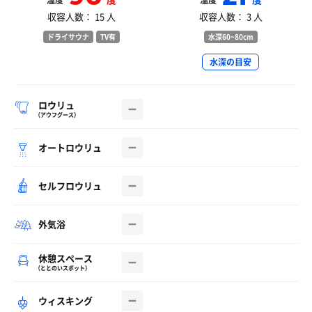
温度
温度
収容人数： 15 人
収容人数： 3 人
ドライサウナ
TV有
水深60~80cm
水深の目安
ロウリュ
（アウフグース）
オートロウリュ
セルフロウリュ
外気浴
休憩スペース
（ととのいスポット）
ウィスキング