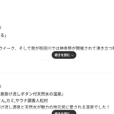
飯
浸る」

ウイーク、そして我が街田川では神幸祭が開催されて沸き立つ
続きを読む
年の漁がスタートした初夏限定のグルメであるエツ🐟
楽しんだ後にサ飯として頂き、悦に浸りたいと楽しみにしてい
📞
飯
ったので、今年も存分に堪能すべくライドオン🐟
源泉掛け流しボタン付天然水の温泉』
いさん,カミ,サウナ調香人松村
者、浜竹睦子さんのイラスト色紙がお出迎え❤️‍🔥
掛け流し源泉と天然水が魅力の地元民に愛される温泉でした！
しみにしており、久々にお世話になりますと申し上げてから浴室
続きを読む