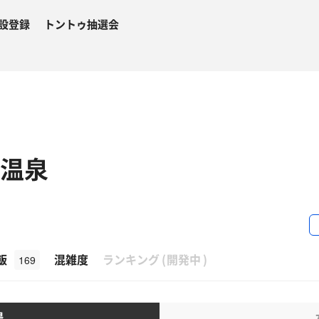
設登録
トントゥ抽選会
き温泉
β
飯
混雑度
ランキング
(
開発中
)
169
湯