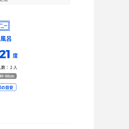
水風呂
21
度
数： 2 人
0~60cm
深の目安