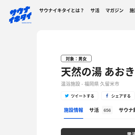
サウナイキタイとは？
サ活
マガジン
施
対象：男女
天然の湯 あお
温浴施設 - 福岡県 久留米市
ツイートする
シェアする
施設情報
サ活
サウナ
656
男