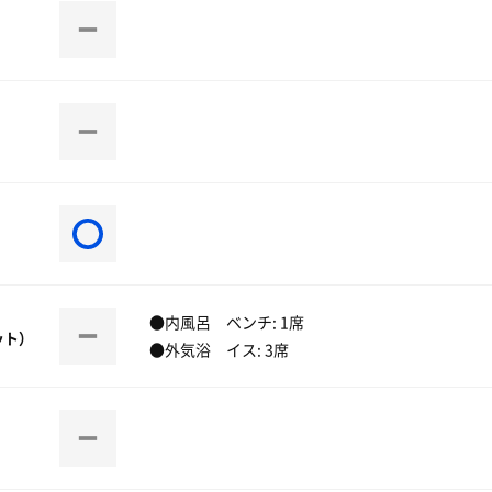
●内風呂 ベンチ: 1席
ット）
●外気浴 イス: 3席