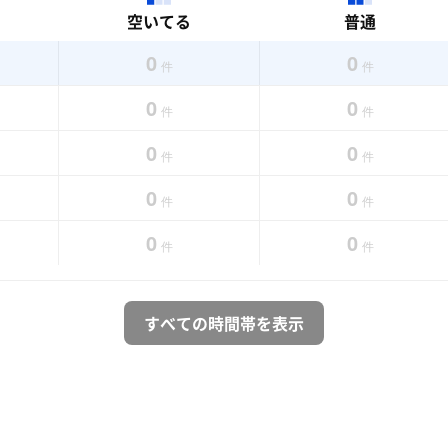
空いてる
普通
0
0
件
件
0
0
件
件
0
0
件
件
0
0
件
件
0
0
件
件
すべての時間帯を表示