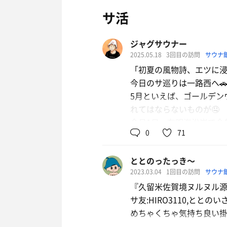
サ活
ジャグサウナー
2025.05.18
3回目の訪問
サウナ
「初夏の風物詩、エツに
今日のサ巡りは一路西へ
5月といえば、ゴールデン
れてはならないものが🤤
今月1日、有明海沿岸で今
0
71
今年も是非ともサウナを
を辿っているとのこと💦
ととのったっき〜
なので今回も電話にて確認
2023.03.04
1回目の訪問
サウナ
少し入荷があるとのことだ
『久留米佐賀境ヌルヌル
まず受付にてご挨拶🙏
サ友:HIRO3110,ととの
すると偏愛サウナめぐりの著
めちゃくちゃ気持ち良い
今年もこの季節をとても楽