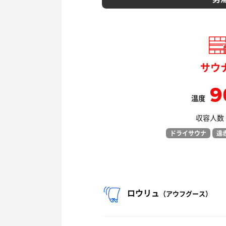
サウ
9
温度
収容人数：
ドライサウナ
遠
ロウリュ
（アウフグース）