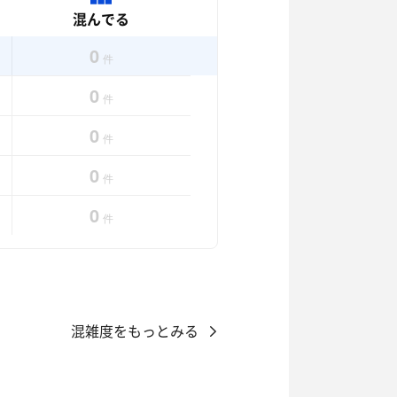
混んでる
0
件
0
件
0
件
0
件
0
件
混雑度をもっとみる