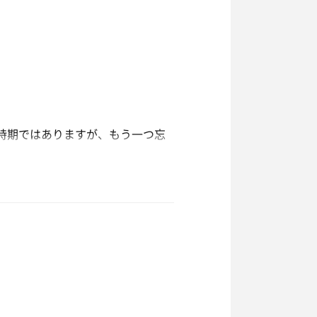
時期ではありますが、もう一つ忘
ましたが、年々漁獲量は減少の一途
に♨️