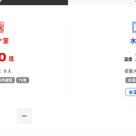
ナ室
0
度
温度
 9 人
収容人
赤外線型
TV有
水深4
水