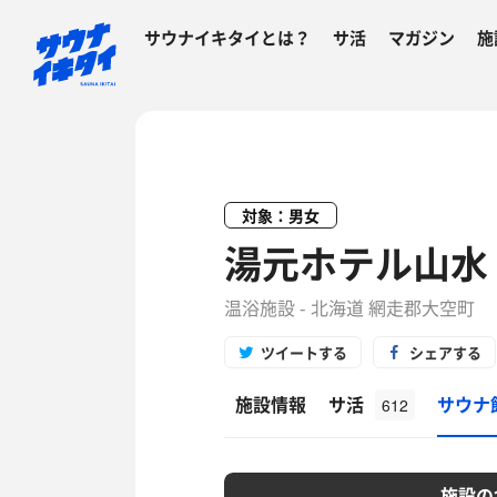
サウナイキタイとは？
サ活
マガジン
施
対象：男女
湯元ホテル山水
温浴施設 - 北海道 網走郡大空町
ツイートする
シェアする
施設情報
サ活
サウナ
612
施設の