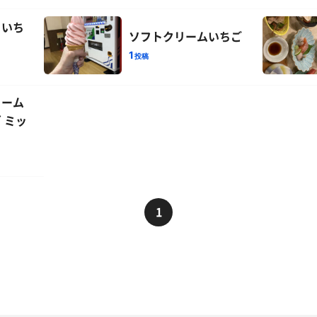
 いち
ソフトクリームいちご
1
投稿
リーム
 ミッ
1