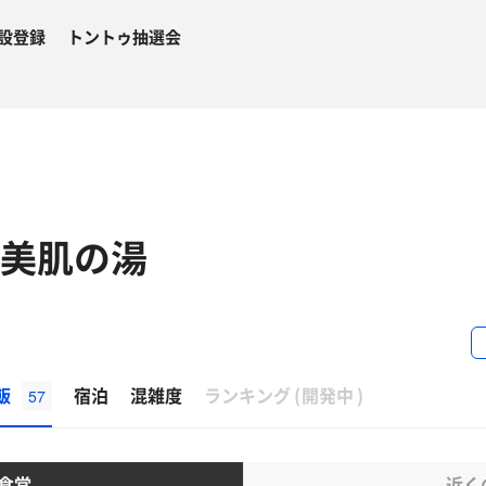
設登録
トントゥ抽選会
 美肌の湯
β
飯
宿泊
混雑度
ランキング
(
開発中
)
57
食堂
近く