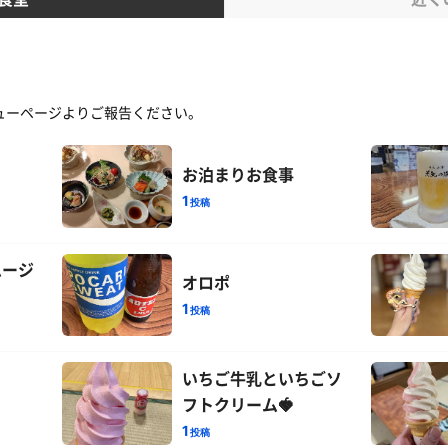
ューページよりご報告ください。
お泊まりお食事
1
投稿
ムージ
オロポ
1
投稿
いちご牛乳といちごソ
フトクリーム🍓
1
投稿