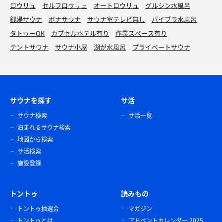
ロウリュ
セルフロウリュ
オートロウリュ
グルシン水風呂
銭湯サウナ
ボナサウナ
サウナ室テレビ無し
バイブラ水風呂
タトゥーOK
カプセルホテル有り
作業スペース有り
テントサウナ
サウナ小屋
湖が水風呂
プライベートサウナ
サウナを探す
サ活
サウナ検索
サ活一覧
泊まれるサウナ検索
地図から検索
サ活検索
施設登録
トントゥ
読みもの
トントゥ抽選会
マガジン
トントゥとは
アドベントカレンダー 2025