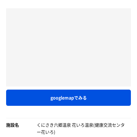
外にイスはありません。私は地べたに座って壁にもたれて
サ室の隣で動線よし。温度感もよく、心地よいやつ。後ろ
外気浴しました。南向きで日光浴出来ます。
の大きな窓も開放感を高めてるね。
思い出補正もあるんでしょうが400円で温泉入れてサウナ
休憩。
もあるなんて贅沢してたんだなと思います。時間みつけて
外は流石に寒く、内のベンチで。周囲の窓が大きく取られ
また来ます。
ていて、広々して快適。和風はここまでなってないのよ
な。多分、外の風呂の関係で和風が好きという人もいるだ
ろうけど、好みの問題だな。
2セット目もキッチリ入り、水風呂から休憩は外の冷鉱泉
へ。冷冷交代浴を温泉で出来る、この辺りではお馴染みの
やつ。まあ、贅沢でいいよね。
この後の都合で2セット。
来年はまた忙しくなるかな。今年辺り平坦な暮らしになり
googlemapでみる
そうで、それが嫌で自分で山や谷を作った年だった。特
に、車を替えてからの出会いは大きなものになったと思
う。普段の生活にメリハリを付けるのに、やっぱりサウナ
は大切な習慣。これからも楽しめるように。また来年。
施設名
くにさき六郷温泉 花いろ温泉(健康交流センタ
ー花いろ)