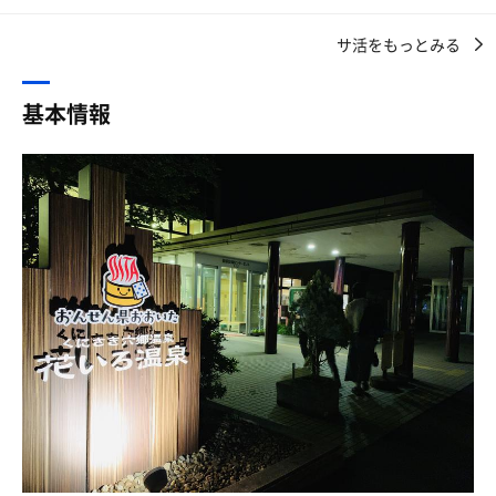
の杜とかの方がずっと多くなってるのを見るに、とっくに
汗により湿度が保たれているタイプですね。オートロウリ
奇数日なので男湯は洋風でした。たまたまかもしれないけ
この辺は地元じゃなくなってるのだなと。
サ活をもっとみる
ュもないけどカラカラではなく、ゆっくりじんわり汗をか
ど洋風しか利用したことがありません。懐かしさが込み上
ける感じ。今日は10分×3セットに決めた。
げます。
トレーニングルームでルームランナーを使って走り、汗を
基本情報
かいてギルティさを低減させてから脱衣場へ。ごった返し
水風呂はサ室のすぐ横にあります。定員2名かな。温度計
サウナは85度くらい。思いの他、汗がかけるので体に負担
ているところを素早く抜けて、浴場へ入る。今日は洋風が
はないけど体感で18℃くらい…でも水流が少しあるので、
がなくて良さそう。TVの正面、ストーブの正面の入口横が
充てがわれている。
しっかりクールダウンできます。
いい熱が来てました。
そして露天にも水風呂が。ここの源泉は冷泉のようで、源
洗体も待ちが出ていて、やっと走った後の汗を流し、湯通
泉かけ流しの水風呂があります… が、20℃はあるかな
水風呂はサウナの横に。水温計が動作してないので体感で
ししてからサ室。
ぁ。冬なのに温かめ。
すが17度くらい？ゆっくり入れます。浴槽の淵に頭を乗せ
浴場自体も明るいのだけど、サ室にも窓から陽射しが入っ
飲泉もできますが、なんと硬度1768。そして金属風味…整
て浅い段に足をかけるのがベストポジション。
て良い。先日の香川の琴弾廻廊でも思ったけど、暗くて集
腸効果があるそうです。がぶがぶ飲むとお腹を壊すような
中できるサウナはそれはそれでいいが、陽射しが上手く使
のでほどほどに。サ室の隣にウォータークーラーもありま
外には露天風呂と温鉱泉、冷鉱泉、飲用泉があります。昔
える立地の施設ならそれを活かしたサウナもあると嬉しい
す。
はサウナ入らず外をローテーションで入ってました。
んだよな。やっぱり人間は日に当たらないとダメなんだ
露天風呂はしっかり熱めでいい塩梅です。
な。
ベンチはあるけどととのい椅子はないのが玉に瑕、でも十
温鉱泉2人用で長く入るにはぬるいです。温泉の成分しっ
サウナはマイルドだけど汗はしっかり出る。柔らかな陽射
分気持ち良くなれるいい温泉サウナでした。またきたい。
かりで身体に良さそう。
しと熱さがマッチしていて、よいコンディションだと思
冷鉱泉は1人用で温泉成分のある水風呂の趣き。
う。マットが濡れそぼっているのはまあ仕方なし。
飲用泉は貧血が治りそうな味です。
水風呂。