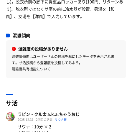
し)。脱衣所前の廊下に貴重品ロッカーあり(100円、リターンあ
り)。脱衣所ではなくサ室の前に冷水器が設置。男湯を【和
風】、女湯を【洋風】で入力しています。
混雑傾向
混雑度の投稿がありません
混雑度傾向はユーザーさんの投稿を基にしたデータを表示されま
す。サ活投稿から混雑度を投稿してみよう。
混雑度共有機能について
サ活
ラピン・クル太 a.k.a.ちゃうおじ
2025.12.31
2回目の訪問
サウナ飯
サウナ：10分 × 2