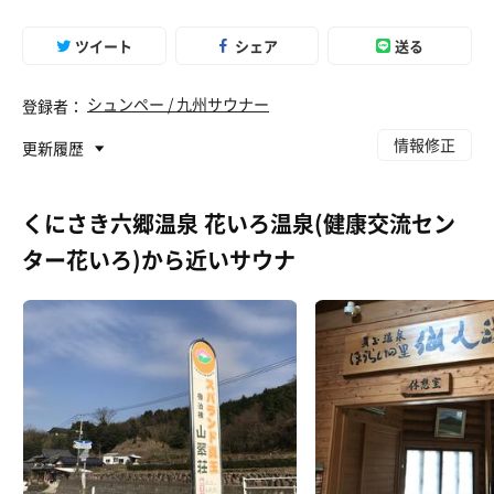
ツイート
シェア
送る
シュンペー / 九州サウナー
登録者：
情報修正
更新履歴
くにさき六郷温泉 花いろ温泉(健康交流セン
旨辛ちゃんぽんうどん（ちゃんぽん麺変更）、白めし
ター花いろ)から近いサウナ
セット
某デブに買収されたかつての福岡の覇権うどんチェー
ン。この系列で僕が一番好きなメニューがなく代わり
に。