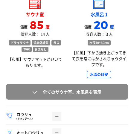
サウナ室
水風呂 1
85
20
度
度
温度
温度
収容人数： 14 人
収容人数： 3 人
ドライサウナ
遠赤外線型
ガス
水深40~60cm
TV有
音楽なし
【和風】下から湧き上がってき
て衣を常にはがされちゃうタイ
【和風】サウナマットがひいて
プです。
あります。
水深の目安
全てのサウナ室、水風呂を表示
ロウリュ
（アウフグース）
オートロウリュ