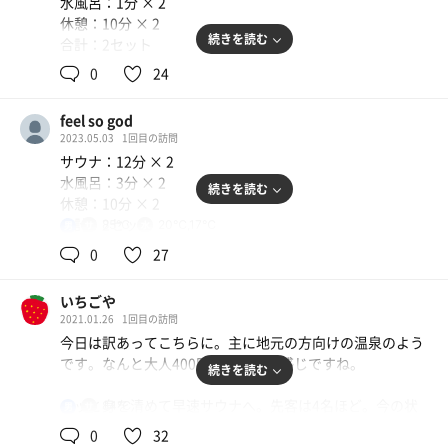
水風呂：1分 × 2
休憩：10分 × 2
続きを読む
合計：2セット
0
24
一言：
リアタイサ活。はい。
feel so god
2023.05.03
1回目の訪問
昨日は車のことでちょっとあんまりな出来事があり、出る
サウナ：12分 × 2
気力が湧かず帰宅。車の色々なことは来年に持ち越しだ
水風呂：3分 × 2
続きを読む
な。
休憩：10分 × 2
そんで大晦日の今日。何なら車を使わず本当に近所のとこ
合計：2セット
85℃
20℃,17℃
男
ろで済ませてもいいなと考えたが、年末年始の休みに入っ
てまだ一度もランニングしていない。実際色んなところに
0
27
一言：ゴールデンウィークで大きい施設は人多いだろうな
出かけて忙しくしていたのだけど、流石にだらけ過ぎなの
と思い遠征。東九州道で渋滞頂戴しました。
でランニングを敢行……するには強風と寒気が著しく。と
いちごや
なればもうここくらいしかない。
2021.01.26
1回目の訪問
ウン年前にも訪問歴あり。前も安かった気がするが今のご
今日は訳あってこちらに。主に地元の方向けの温泉のよう
時世で400円は間違いなく安い。
サ活の記録的には3年振り？多分書いてないだけで来ては
です。なんと大人400円…銭湯って感じですね。
続きを読む
いると思うけど、それでも久し振りだ。とはいえ、この近
昔は有料ロッカー使わなかったけど、ゴールデンウィーク
くの川沿いを走る為に駐車場は使ったりしているが。とい
サッと身を清めて早速サウナへ。先客は4名ほど。今の状
84℃
男
で人の出入りが激しいのでトラブル防止のため利用(100
うか、もっと来てると思ったのに、サ活を書くのは今回で
況だと定員6名って感じかな…詰めれば10名は入りそうで
円)。使わなくても入浴出来ます。
0
32
23回目（非公開あるので表示は違うと思う）か……おとぎ
すが、テレビが見える角度は限られてます。