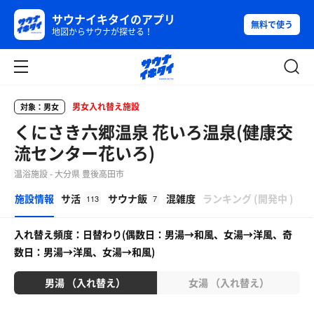
サウナイキタイのアプリ
無料で使う
地図からサウナが探せる！
男女入れ替え施設
対象：男女
くにさき六郷温泉 花いろ温泉(健康交
流センター花いろ)
温浴施設 - 大分県 豊後高田市
β
施設情報
サ活
サウナ飯
混雑度
ランキング
(
開発中
)
113
7
入れ替え頻度：日替わり(偶数日：男湯→和風、女湯→洋風、奇
数日：男湯→洋風、女湯→和風)
男湯 （入れ替え）
女湯 （入れ替え）