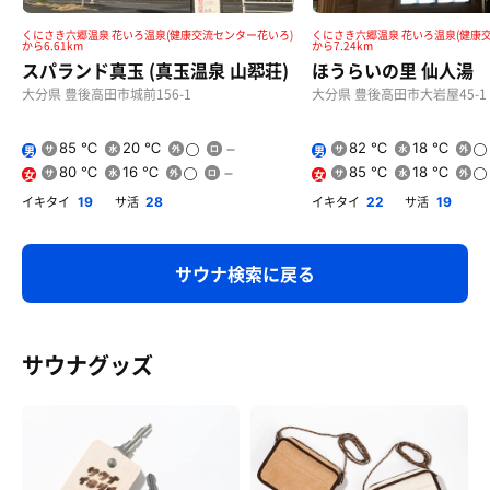
くにさき六郷温泉 花いろ温泉(健康交流センター花いろ)
くにさき六郷温泉 花いろ温泉(健康
から6.61km
から7.24km
スパランド真玉 (真玉温泉 山翆荘)
ほうらいの里 仙人湯
大分県 豊後高田市城前156-1
大分県 豊後高田市大岩屋45-1
85 ℃
20 ℃
82 ℃
18 ℃
男
男
80 ℃
16 ℃
85 ℃
18 ℃
女
女
イキタイ
サ活
イキタイ
サ活
19
28
22
19
サウナ検索に戻る
サウナグッズ