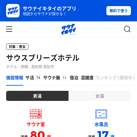
サウナイキタイのアプリ
無料で使う
地図からサウナが探せる！
対象：男女
サウスブリーズホテル
ホテル・旅館 - 高知県 高知市
β
施設情報
サ活
サウナ飯
宿泊
混雑度
ランキング
(
開発中
)
74
11
男湯
女湯
サウナ室
水風呂
80
17
度
度