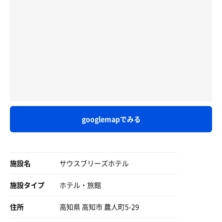
車がなくて女性(だいたい男性専用施設なので)の私が行け
るサウナは限られているのでここはサウナがあってありが
たかったです。
googlemapでみる
施設名
サウスブリーズホテル
施設タイプ
ホテル・旅館
住所
高知県 高知市 農人町5-29