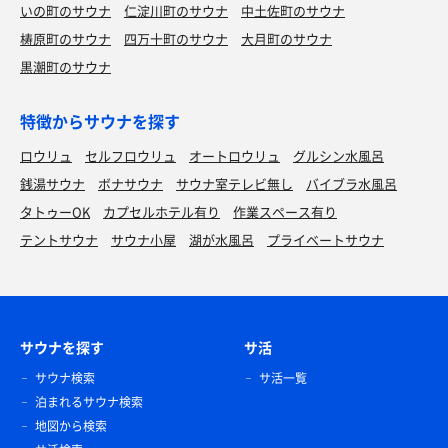
いの町のサウナ
仁淀川町のサウナ
中土佐町のサウナ
梼原町のサウナ
四万十町のサウナ
大月町のサウナ
黒潮町のサウナ
特徴からサウナを探す
ロウリュ
セルフロウリュ
オートロウリュ
グルシン水風呂
銭湯サウナ
ボナサウナ
サウナ室テレビ無し
バイブラ水風呂
タトゥーOK
カプセルホテル有り
作業スペース有り
テントサウナ
サウナ小屋
湖が水風呂
プライベートサウナ
サウナを探す
サ活
サウナ検索
サ活一覧
泊まれるサウナ検索
地図から検索