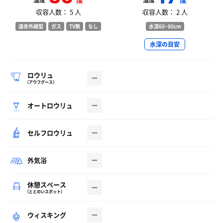
温度
温度
収容人数： 5 人
収容人数： 2 人
遠赤外線型
ガス
TV無
なし
水深60~80cm
水深の目安
ロウリュ
（アウフグース）
オートロウリュ
セルフロウリュ
外気浴
休憩スペース
（ととのいスポット）
ウィスキング