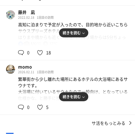
藤井 凪
仕事終わりのサ活。
2022.02.18
1回目の訪問
一週間頑張ったー。
高知に泊まりで予定が入ったので、目的地から近いこちら
サウスブリーズホテルへ宿泊。
県民割も来週で終わりなので
続きを読む
はりまや橋からも近く、高速バス降り場からは5分ちょっ
宿泊しないと利用出来ない施設へ、
とぐらい。
110℃
17℃
男
お供の長男が好きな朝ご飯付き予約。
朝食バイキング付きで5000円以内でした。
0
18
うっかり時計を持たずに来てしまい、
洗い場が4つ、大きめの浴槽、2人入れるぐらいの水風呂、
サ室の10分標記の砂時計でカウントしたけど
momo
サウナは詰めたら8人ぐらいでしたが、ほぼ貸切でゆっく
汗が出ない…
2026.02.11
1回目の訪問
りサ活できました。
温度も109度を指してるけど、
繁華街から少し離れた場所にあるホテルの大浴場にあるサ
コタツのように暖気が当たってるところだけが熱せられ
ウナです。
大きめの遠赤ストーブで、ドアの上の温度計は110度を指
る。
大浴場に付いているサウナなので一般向け、となっている
してますが、奥行広めの一段しかないのでそこまで体感は
続きを読む
仕様かな、と勝手に推測。
熱くなくて、いわゆるカラカラ系なのでじっくり汗をかけ
こんな感じだったかなー？と思いながら
サウナ室の温度計は110度となっておりますが
ました。
0
5
2セット軽く流して
そんなアチチなわけはなく、10分の砂時計が終わっても汗
2セット目以降は人も少なかったのでお風呂イスをサ室に
脱衣所の時計で確認するとやっぱり砂時計は5分。
一つかいておらずでした。
持ち込んでちょっと高くして楽しみました。(禁止だった
ひっくり返して10分なのか！と理解する。
サ活をもっとみる
10分砂時計2ターン目にして汗じんわり。
らゴメンなさい…)
外気浴こそできませんが、16～17度ぐらいに感じるいい感
そこからは、