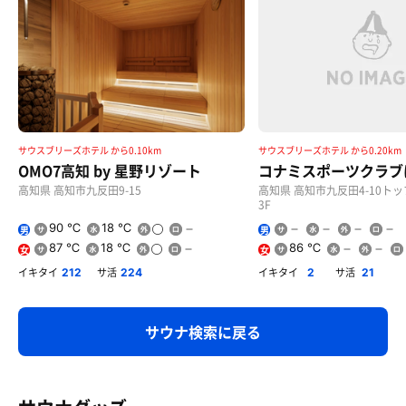
サウスブリーズホテル から0.10km
サウスブリーズホテル から0.20km
OMO7高知 by 星野リゾート
コナミスポーツクラブ
高知県 高知市九反田9-15
高知県 高知市九反田4-10ト
3F
90 ℃
18 ℃
男
男
87 ℃
18 ℃
86 ℃
女
女
イキタイ
サ活
イキタイ
サ活
212
224
2
21
サウナ検索に戻る