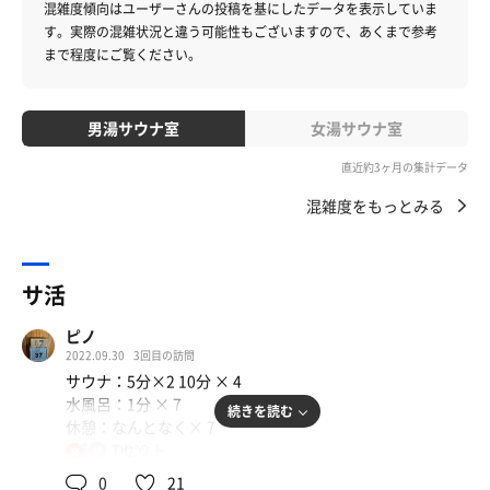
混雑度傾向はユーザーさんの投稿を基にしたデータを表示していま
す。
実際の混雑状況と違う可能性もございますので、あくまで参考
まで程度にご覧ください。
男湯サウナ室
女湯サウナ室
直近約3ヶ月の集計データ
混雑度をもっとみる
サ活
ピノ
2022.09.30
3回目の訪問
サウナ：5分×2 10分 × 4
水風呂：1分 × 7
続きを読む
休憩：なんとなく× 7
合計：7セット
110℃
女
0
21