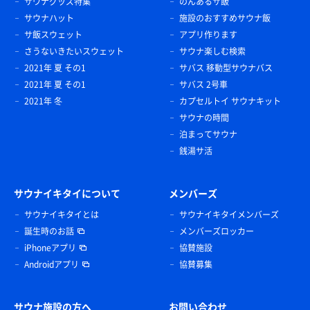
サウナグッズ特集
のんあるサ飯
サウナハット
施設のおすすめサウナ飯
サ飯スウェット
アプリ作ります
さうないきたいスウェット
サウナ楽しむ検索
2021年 夏 その1
サバス 移動型サウナバス
2021年 夏 その1
サバス 2号車
2021年 冬
カプセルトイ サウナキット
サウナの時間
泊まってサウナ
銭湯サ活
サウナイキタイについて
メンバーズ
サウナイキタイとは
サウナイキタイメンバーズ
誕生時のお話
メンバーズロッカー
iPhoneアプリ
協賛施設
Androidアプリ
協賛募集
サウナ施設の方へ
お問い合わせ