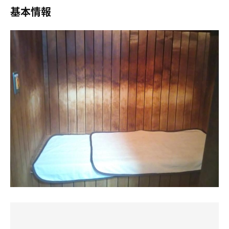
広さは2人並んで入ると満員の広さです。
じの水風呂でしっかり冷やして、浴槽の縁に腰かければそ
基本情報
空いてたから体制変えながら過ごして
こは桃源郷。
それでも到達せず、しつこく5セット。
水風呂があるのはありがたいです。
しっかりと1セット目からととのいました。
気持ちいい感じの仕上がりに。
でもここも温度は高めでおそらく19,20度くらいです。
まだ実戦2回目のスマートウォッチですが、時間と心拍数
をチェックしてたら、どんなサウナでも楽しめそうな予
コチラは私が行くところの中では珍しく、
ととのいスペースはなく、湯船のへりか
感。
大浴場内が白の蛍光灯で、
予備の洗い場の椅子を拝借。
そのせいか水風呂が濁ってるように見えました。
サウナ10分、水風呂2分、内気浴4分
あと、カルキ臭が残念。
ぬくいサウナ室とぬくい水風呂なので
サウナ18分、水風呂3分、内気浴5分
分かってて来たけど施設情報として
そんなにととのいはありませんが
サウナ15分、水風呂2分、内気浴3分
外気浴、椅子はありません。
湯船は42度くらいの温度があるのでお湯と水風呂の交互の
洗い場休憩タイプです。
方であまみは出ます。
まん防で飲みにこそ出れませんでしたが、その分しっかり
アメニティはフルラインあり充実してます。
サ活できて、ゆっくり寝たあとの朝食バイキングは最高で
サウナに馴染みのない方は水風呂に入るのが
した！
朝のサウナが無いから朝ウナは断念。
考えられないようで「冷たいよ、大丈夫なの？」って
ありがとうございました♨️
でも朝ご飯がめっちゃ美味しいから
そこにいたお姉様達に心配されました。
良い選択でした！
いいですね！
9月サ活最終日。
とても新鮮😊
私なりに充実してたなーー。
県民割のおかげ♡
とても冷えたウォーターサーバーがあるので
お水を持って行かなくても大丈夫です。