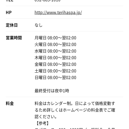
観に行ったらほぼ誰もいなかった…笑
次また行ったら入りたいな！
HP
http://www.terihaspa.jp/
次の予定までの時間なくて、浴室の高温サウナ入れなかっ
たのは内緒…
定休日
なし
4時間滞在で時間ないってどゆこと？笑
次は丸1日いるぞ〜！
営業時間
月曜日 08:00〜翌02:00
結局どこ住んでも良いサウナはある！笑
火曜日 08:00〜翌02:00
水曜日 08:00〜翌02:00
木曜日 08:00〜翌02:00
金曜日 08:00〜翌02:00
土曜日 08:00〜翌02:00
日曜日 08:00〜翌02:00
最終受付は夜中1時
料金
料金はカレンダー制。日によって価格変動す
るため詳しくはホームページの料金表でご確
認ください。
【参考】