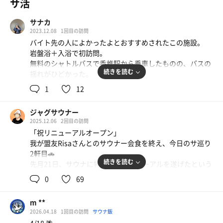
サ活
サナカ
2023.12.08
1回目の訪問
バイト先の人によかったよとおすすめされたこの施設。
岩盤浴＋入浴で初訪問。
無料のシャトルバスで香椎駅から乗車したものの、バスの
続きを読む
揺れがひどかった。
1
12
施設に入る前に小腹がすいていたので(11時半頃着)、近く
にあるSpicaっていうチーズケーキ屋さんへ。めっちゃオ
ジャグサウナー
シャレな店内と美味しすぎたチーズケーキ、レモンケーキ
2025.12.06
2回目の訪問
に癒された😌💭
「祝リニューアルオープン」
我が盟友Risaさんとのサウナー会食を終え、今日のサ巡り
さあ、いざ照葉スパリゾートへ！
2軒目🚗
ここのスタッフさんは基本的に塩対応気味でした🧂
続きを読む
先月21日、サウナに特化したリニューアルを遂げたという
システムも電子化してるからかも？
情報をキャッチ🤩
館内着に着替えたら岩盤浴へ。
0
69
リニューアルをお祝いし、早速体験したいと思い、こちら
に3年半振り、超久々のライドオン㊗️
岩盤浴は浴内で漫画が読めるところがひとつしかなく、あ
m **
まずはこちらも九州ジモサウナデー2025参加施設というこ
とは漫画もケータイも持ち込み不可！休憩スペースはすご
2026.04.18
1回目の訪問
サウナ飯
とで、ポスターを撮影📷️
く広かったものの、ドリンクコーナーなどはなかった。