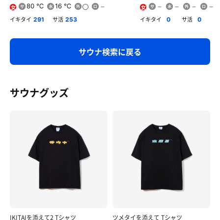
80 ℃
16 ℃
女
女
イキタイ
サ活
イキタイ
サ活
291
253
0
0
サウナ検索に戻る
サウナグッズ
IKITAIを添えて2 Tシャツ
ツメタイを添えて Tシャツ