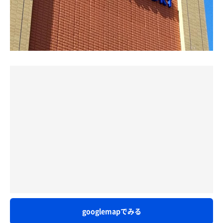
お風呂を味わい終え、いざセッション開始🔥
電気風呂はキツすぎて断念！電気ショック並に痛くて、こ
。
まずは以前からあるハーブサウナヘ😉
んなん入れる人おるん？！って感じ。
予習してなかったからもうテンション上がりすぎて、岩盤
ハーブサウナは露天エリアの最奥に😄
基本的に風呂は塩素臭かった🤔
浴行く前にお風呂もサウナも満喫してしまった。
以前は壁、天井共に白かったですが、この度のリニューア
ルで奥の壁は濃いグレーのタイル、天井は木目調の壁材に
サウナは
お風呂は露天風呂も広々していて、すきなやつです。
😀
高温サウナ→塩サウナ→ハーブサウナ→高温サウナ×2(各
まずは浴室内。
以前からあるストーン式ストーブが奥の壁に向けて傾いて
サウナ後に冷水風呂と外気浴)
炭酸泉。見るからにしゅわしゅわしてるし、段差があって
いて謎に思いましたがこれは室内に座面を流す用の水ある
の順でループ。
浅く浸かったり、肘おいて全身浸かれるのもう最高。
ので水掛け防止対策かと推察🤔
水風呂は28℃のもの水風呂と、14℃の冷水風呂があった。
あとはジェット風呂がめちゃ数多いのと、香り湯はバラの
率直に申し上げると、タイミングが合わなかったのかスチ
(今回は冷水風呂)
いい香り。
ームが発生せずにぬるくサウナというよりは岩盤浴のよう
塩サウナのおかげでおはだもっちもちになった。ハーブサ
水風呂は29℃と10℃とまた絶妙な温度設定。
な感じだったので、これはリニューアル第二弾に期待した
ウナは本日はヨモギの香り。
なんなん？最高やん。
いところです😅
蒸されているよもぎ餅の気分になった。
2セット目は今回のリニューアルで塩サウナを改装して新
高温サウナが1番よかったので、ループ。テレビが面白い
サウナは女性側は高温サウナ、塩サウナ、スチームサウナ
たに誕生したロイヤルスローンサウナへ👑
番組だったので長居した。
の3つ。贅沢すぎません？
座面の下に青い照明が照らされながら、露天スペースの見
⚠️ここは浴場内に冷水機がないので、非常にめんどくさ
岩盤浴の前に、塩サウナとスチームサウナ入ってしまった
える窓があり、照明も点けられ明るめの3段座面で10人程
い。ペットボトルを持っていった方が🙆‍♀️
w
収容のサ室😆
⚠️あと、髪の毛をとく櫛も有料のものしかないので要注
スチームサウナはちゃんと熱い。しかも檜の香り。
熱源はエストニア製HUUMのストーン式電気ストーブ、何
意！
塩サウナは熱くないのに、ちゃんと湿度で汗が出るやつ。
故か従来のストーンのないエレメント剥き出しのストーン
塩すりすりしてとぅるっとぅるに！この肌たまらんよね！
式電気ストーブが熱の反射板なし、未稼働で残され室温は
googlemapでみる
うーん…次回利用はないかな？という印象。
80℃、HUUMの正面の最上段に赤い照明で照らされた席が