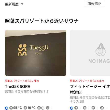
情報修正
更新履歴
照葉スパリゾートから近いサウナ
照葉スパリゾート から0.27km
照葉スパリゾート から1.68km
The358 SORA
フィットイージー イ
椎浜店
福岡県 福岡市東区香椎照葉6-6-5
福岡県 福岡市東区香椎浜3丁目
テラス 2階
95 ℃
16 ℃
男
男