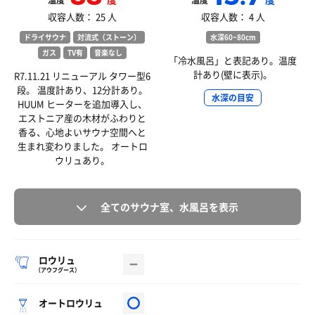
温度
温度
収容人数： 25 人
収容人数： 4 人
ドライサウナ
対流式（ストーン）
水深60~80cm
ガス
TV有
音楽なし
「冷水風呂」と表記あり。温度
計あり(壁に表示)。
R7.11.21 リニューアル タワー型6
段。 温度計あり、12分計あり。
水深の目安
HUUM ヒーターを追加導入し、
エストニア産の木材がふわりと
香る、心地よいサウナ空間へと
生まれ変わりました。 オートロ
ウリュあり。
全てのサウナ室、水風呂を表示
ロウリュ
（アウフグース）
オートロウリュ