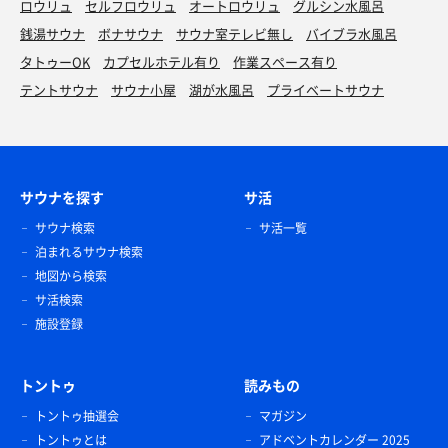
ロウリュ
セルフロウリュ
オートロウリュ
グルシン水風呂
銭湯サウナ
ボナサウナ
サウナ室テレビ無し
バイブラ水風呂
タトゥーOK
カプセルホテル有り
作業スペース有り
テントサウナ
サウナ小屋
湖が水風呂
プライベートサウナ
サウナを探す
サ活
サウナ検索
サ活一覧
泊まれるサウナ検索
地図から検索
サ活検索
施設登録
トントゥ
読みもの
トントゥ抽選会
マガジン
トントゥとは
アドベントカレンダー 2025