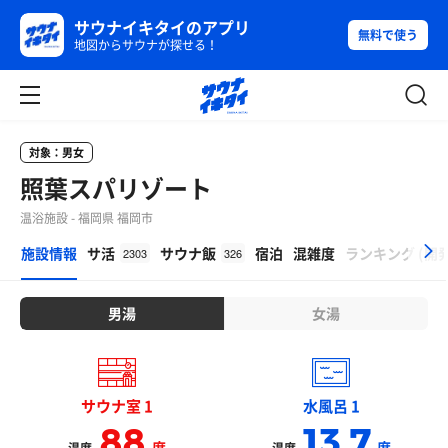
サウナイキタイのアプリ
無料で使う
地図からサウナが探せる！
対象：男女
照葉スパリゾート
温浴施設 - 福岡県 福岡市
β
施設情報
サ活
サウナ飯
宿泊
混雑度
ランキング
(
開
2303
326
男湯
女湯
サウナ室 1
水風呂 1
88
13.7
度
度