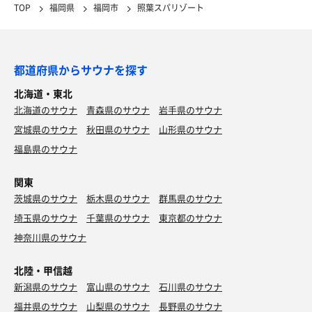
TOP
福岡県
福岡市
照葉スパリゾート
都道府県からサウナを探す
北海道・東北
北海道のサウナ
青森県のサウナ
岩手県のサウナ
宮城県のサウナ
秋田県のサウナ
山形県のサウナ
福島県のサウナ
トマトラーメン
ノートッピングでいったけど次絶対チーズ入れよ！！
関東
笑 ほんで大阪帰ったら絶対亀王行く笑
茨城県のサウナ
栃木県のサウナ
群馬県のサウナ
埼玉県のサウナ
千葉県のサウナ
東京都のサウナ
神奈川県のサウナ
北陸・甲信越
新潟県のサウナ
富山県のサウナ
石川県のサウナ
福井県のサウナ
山梨県のサウナ
長野県のサウナ