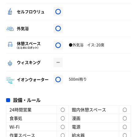
セルフロウリュ
外気浴
休憩スペース
●外気浴 イス: 20席
（ととのいスポット）
ウィスキング
イオンウォーター
500ml有り
設備・ルール
24時間営業
○
館内休憩スペース
○
食事処
○
漫画
○
Wi-Fi
○
電源
○
作業スペース
○
給水器
○