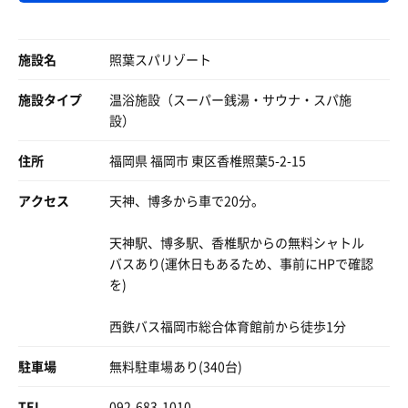
やまつばさに慣れすぎたのやもしれないけど。やはり、天
露天風呂も最高なの。
🤯
然温泉には勝てん。
寝湯、美泡湯、陶器美泡湯、陶器湯、岩風呂。
そこは両隣が椅子を思わせる板で仕切られたまさに玉座💺
岩風呂には檜が浮いてて、まじで檜の香り。
👑
帰りに海トごはんで本気のアジフライ定食を貪るように友
施設名
照葉スパリゾート
お風呂のなかに段差ある系多くて、寝そべれるから好きだ
そして肘掛けには、光ったら押せ!!とパチンコ台の演出の
人と無言で完食。お腹すきすぎると人は無言になる。アジ
なぁ。
ようなスイッチがあり
フライとふりかけが美味しかった😋
施設タイプ
温浴施設（スーパー銭湯・サウナ・スパ施
ととのいイスもめちゃくちゃあって、もう福岡サウナここ
設）
で全部解決では？笑
ご飯屋さんは大当たりの日🎯
岩盤浴の部屋何個あるん？寝転がるところなんぼほどある
住所
福岡県 福岡市 東区香椎照葉5-2-15
ん？
ってかんじで大好きな施設になりました。
アクセス
天神、博多から車で20分。
ボディケアのメニューもだいぶ充実してて、鍼灸院があっ
天神駅、博多駅、香椎駅からの無料シャトル
て鍼もできるのアツいよね。
バスあり(運休日もあるため、事前にHPで確認
を)
岩盤浴のことも書きたいのに文字が足りない。
ここの岩盤浴結構好きかも！
西鉄バス福岡市総合体育館前から徒歩1分
14時のロウリュは松・フェンネル・ペパーミント。
途中で出たけど汗だくで最高でした！
駐車場
無料駐車場あり(340台)
なんか4/15からアウトドアサウナもできたらしく、
TEL
092-683-1010