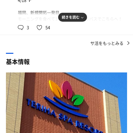
4/18 🌴
そして受付にてご挨拶🙏
全岩盤浴を回った上での個人的おすすめは、プラネタリウ
この度はリニューアルオープン誠にお愛でとうございます
ムみたいな岩盤浴(名前忘れた。確か汗なんたら？)温度も
福岡、新規開拓一発目。
㊗️🎉と申し上げ、3年半と長いことご無沙汰してしまった
程よく、寝転がった感じも体にフィットしてちょうどよか
続きを読む
モーニングを食べて10時台のシャトルバスでこちらへ！
謝罪を申し上げました🙇
った🙆‍♀️
もう大満足すぎました。
ご挨拶を2階の浴場ヘ🤗
3
54
漫画は幽遊白書読んでた。
家の近くからバスが出てるから、今後行きつけになる予感
これまでは岩盤浴をウリにして若者やカップルをメインタ
☝️余談だけど私は岩盤浴はそこまで好きではないので、あ
です。
ーゲットにしているという印象が強かったですが、同じグ
まり参考にならないだろう。
サ活をもっとみる
ループの愛知県こまき楽の湯が今年6月にリニューアル、
シャトルバスは20人くらい乗り込んで満席に。
名古屋空港に近いということで飛行機サウナを誕生させた
小腹がすいたので、ご飯屋さんへ。ここはご飯屋さんが3
降りた瞬間受付混むのでは〜と思ったら、ちゃんと自動受
ことから、こちらもサウナに力を入れるのかとワクワクし
基本情報
つある。丸いテントみたいなところでヤンニョムチキン
付の機械が4台くらい鎮座してた。さすが。
ながらイン☺️
(430円・3個入り)とポテト(380円)を友人と食した。
軽く洗体し、かなり久々だったのでまずは一通り風呂を味
今日はのんびりしたかったので、岩盤浴付き！
わうことに♨️
テラスで足湯もした。お湯の量が多すぎて館内着ズボンが
時間制限ないし、2,480円って東京のその辺の時間制のサ
内湯は高濃度炭酸泉、ジェットバス、香り湯、露天には美
濡れる事態に💦
ウナより安くない？(こら)
泡の湯、壺湯に寝湯と豊富な種類🤩 特に目に付いたのは炭
回数券買えば1回2,080円になるし、入浴のみなら1,040円
酸泉の中に電気風呂⚡
いよいよ、お待ちかね！大浴場へ。
なのお得すぎて、もう買うか悩んでる。
前回はまだ電気風呂が苦手で長くは入れませんでしたが、
まずはお風呂の方をぐるり。
シャトルバス乗れば交通費かからんし、コスパいいので
電気風呂も好きになった今でも腰は強すぎて先端しか腰掛
内湯→炭酸風呂、電気風呂、ジェット風呂、香り湯(みか
は！
けられませんでした…😱
ん)
肩は同じく強烈ながら真ん中までいけましたが、とはいえ
露天風呂 →寝湯、岩風呂、泡湯があった。
やっぱ九州ってだけあって、めちゃくちゃ大きい施設。
これはクセになりそう👍
香り湯は全く匂いせず！塩素の匂い。
しかも気になってたトマトラーメンのお店もある。。