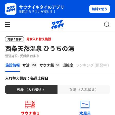
サウナイキタイのアプリ
無料で使う
地図からサウナが探せる！
男女入れ替え施設
対象：男女
西条天然温泉 ひうちの湯
温浴施設 - 愛媛県 西条市
β
施設情報
サ活
サウナ飯
混雑度
ランキング
(
開発中
)
751
36
入れ替え頻度：毎週土曜日
男湯 （入れ替え）
女湯 （入れ替え）
サウナ室 1
水風呂