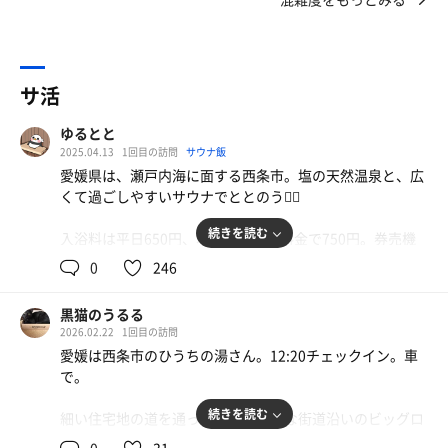
サ活
ゆるとと
2025.04.13
1回目の訪問
サウナ飯
愛媛県は、瀬戸内海に面する西条市。塩の天然温泉と、広
くて過ごしやすいサウナでととのう🧖‍♂️
続きを読む
入浴料は平日650円、本日は土日祝料金で750円。券売機
は現金のみ(併設のレストランはPaypayが使えました📱)
0
246
室温は90℃ 🌡️
黒猫のうるる
大型遠赤ストーブなので、遠い席でも十分に熱い🔥
2026.02.22
1回目の訪問
座面は6人掛け2段と、3席掛け1段が対面。
愛媛は西条市のひうちの湯さん。12:20チェックイン。車
座る位置にはタオル地の個人用マットが敷いてあります。
で。
隣との距離は十分に空いているので、あぐらをかいてもゆ
ったり余裕🧘🧘🧘
続きを読む
細い住宅地の道を通って到着。大きな街道沿いのビッグロ
途中、スタッフさんがワイドショーから野球にチャンネル
ッキーというパチンコ屋の駐車場を通って行けるのは、着