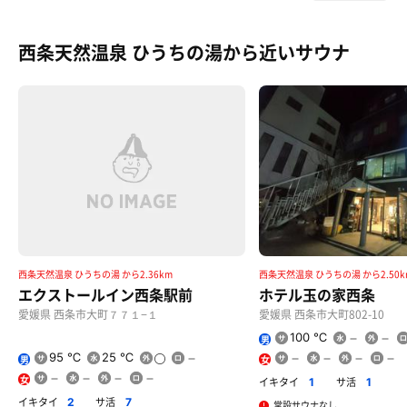
西条天然温泉 ひうちの湯から近いサウナ
西条天然温泉 ひうちの湯 から2.36km
西条天然温泉 ひうちの湯 から2.50k
エクストールイン西条駅前
ホテル玉の家西条
愛媛県 西条市大町７７１−１
愛媛県 西条市大町802-10
100 ℃
男
95 ℃
25 ℃
男
女
女
イキタイ
サ活
1
1
イキタイ
サ活
2
7
常設サウナなし