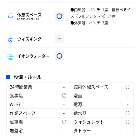
●内風呂 ベンチ: 1席 寝転べるイ
休憩スペース
ス（フルフラット可）: 4席
（ととのいスポット）
●外気浴 ベンチ: 2席
ウィスキング
イオンウォーター
設備・ルール
24時間営業
-
館内休憩スペース
○
食事処
○
漫画
-
Wi-Fi
-
電源
-
作業スペース
-
給水器
○
駐車場
○
ウォシュレット
○
岩盤浴
-
タトゥー
-