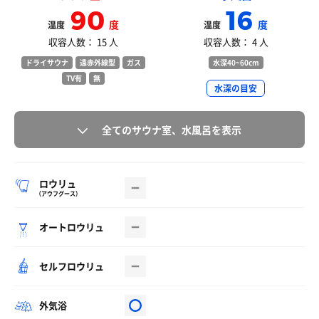
90
16
度
度
温度
温度
収容人数： 15 人
収容人数： 4 人
ドライサウナ
遠赤外線型
ガス
水深40~60cm
TV有
無
水深の目安
全てのサウナ室、水風呂を表示
ロウリュ
（アウフグース）
オートロウリュ
セルフロウリュ
外気浴