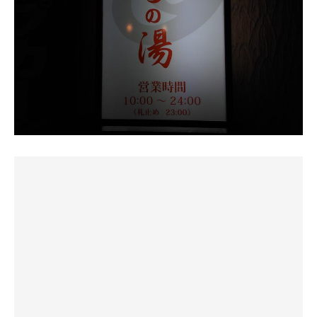
度。
ボタン押下で発動する強力ジェットバスです🔫
縦長2段構造のガス遠赤ストーブ、カラカラドライ系で懐
4か所あるのですが、「使用は20分まで」と掲示があり、
かしい感じ。
外気浴は露天で。昔の浴槽みたいな所にベンチや椅子があ
混雑期に賑わう様子が伺えます。
る。涼しくて良い感じ。
サウナはかなり満員で、結構お知り合いな感じ。
ジェットによって噴出している泡は、水面でたまに茶色い
みんなでテレビ見ながら汗流してて常連さんがマット直し
露天近くにスチームサウナもあり、中は結構ホワイトアウ
ことがあります。これはおそらく、温泉からは鉄分を除去
たり室内の雰囲気はよき。
ト。頻繁にスチームの供給があるので、ぬるくなくて良い
しているのですが、その残った一部が酸化したものでしょ
感じ。
う😀
サウナに最初に入り始めた頃の雰囲気があって懐かしい。
近くに源泉(水)風呂があるので、そこでクールダウン。
むしろ、温泉であることを感じられて、個人的には良きで
す♨️
水風呂は2カ所。
温泉は7.6の弱アルカリ性のナトリウム-塩化物温泉。鉄(II)
中と外。
が1.8mgあり源泉は褐色だが、浴室のは鉄分を除去してあ
露天の湯が止まっていたので、入ってみたかったなぁ😅
中は循環かな？で18℃くらい、外は水道掛け流しで同じく
るので透明。温まる良いお湯でした。
かつての源泉風呂は、冷たい水風呂になっていました。
らい。
13:30チェックアウト。サウナはカラッとしていて、水風
下駄箱と脱衣所ロッカーは100円返却式で、ドライヤーは
西条は水が良いので当然ながら水風呂はいつまでも入れる
呂は源泉との冷冷交代浴を楽しめる。外気浴も出来る。凄
無料
感じ！で落ち着くー。
く気持ち良かったです。
ロッカーは下段が広い！トートバッグの取手を立てたまま
入れられるので助かります👜
で外気浴。
男女片側しかやってないので、ご注意を
内気浴も結構あって、外気浴は露天風呂であったであろう
のれんを出ると再入浴は不可なのですが、手揉みマッサー
所を湯を抜いて外気浴スペースにしててその隣の風呂場が
ジを利用して印を押してもらうと、再入浴できるそうです
水風呂です。