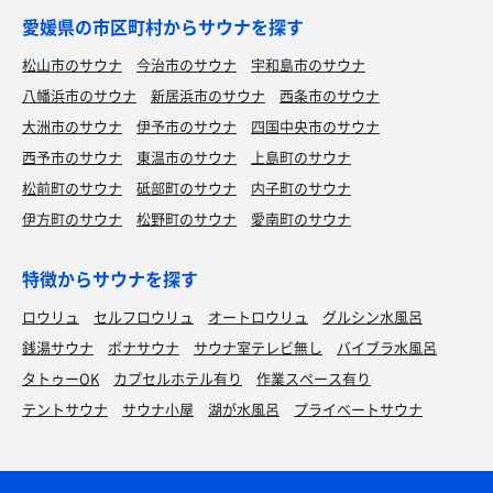
愛媛県の市区町村からサウナを探す
松山市のサウナ
今治市のサウナ
宇和島市のサウナ
八幡浜市のサウナ
新居浜市のサウナ
西条市のサウナ
大洲市のサウナ
伊予市のサウナ
四国中央市のサウナ
西予市のサウナ
東温市のサウナ
上島町のサウナ
松前町のサウナ
砥部町のサウナ
内子町のサウナ
伊方町のサウナ
松野町のサウナ
愛南町のサウナ
特徴からサウナを探す
ロウリュ
セルフロウリュ
オートロウリュ
グルシン水風呂
銭湯サウナ
ボナサウナ
サウナ室テレビ無し
バイブラ水風呂
タトゥーOK
カプセルホテル有り
作業スペース有り
テントサウナ
サウナ小屋
湖が水風呂
プライベートサウナ