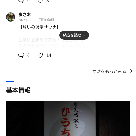
変更📺こっちの方がいいですね⚾️
0
31
いてから気づいた。
水風呂はサウナのすぐ隣で、動線Good👍
まさお
新しく綺麗な施設。でも片側のお風呂が故障中のようで、
5人ほど入れる広めの浴槽💧
2025.01.10
1回目の訪問
男女入れ替えで営業してる。今日は男湯の営業。
体感は18℃ほどで十分冷たい😆
【憩いの銭湯サウナ】
下足箱と脱衣所のロッカーは100円リターン式。フロント
続きを読む
サ室の隣にはイス2脚・ベンチ1本、風除室にイス2脚、露
西条に泊まりで来たのでこちらへ。
近くの券売機で買って入店。
天にもイス2脚・ベンチ1本に造り付けのベンチ1本。
居酒屋も併設してるしメシも兼ねて。
86℃
18℃
男
キレイに清掃されており、特に内湯のデッキチェア3台で
浴室には大きな浴槽がどーんと。こりゃ立派だ。凄い。シ
0
14
の休憩が最高🤤
入浴料やすっ！と思ったらタオルもシャンプー石鹸全て別
ャンプー類はないので持参する必要がある。
なのでした。
スチームサウナはタイル張りで、室温は40℃ほど🌫️
サ活をもっとみる
サ室はや大きめの2段。マットがゆとりを持って置かれて
ホムペ見たらパチンコ屋さんの会社がやってるので、業界
る。
メインのお風呂は、浴室のほとんどを占める、とても広〜
的に厳しいのかなぁ？と思いつつタオル買ってシャンプー
大きなガスストーブの90℃。湿度は適度にあり、輻射熱は
基本情報
い大浴槽♨️
レンタルして風呂場へ。
やや強め。しっとり熱いサウナ。
一部がバイブラ湯で、奥には電気風呂も⚡️
おおー内風呂広い！
水風呂は大きめ。4人は余裕。18℃くらいかな。ひんやり
店名にも「西条”天然温泉”」とある通り、この潤沢なお湯
これ普通にランニングコストがヤバそう。。。
する肌触り。ゆっくり入っていられますね。
はナトリウムー塩化物泉なのです🧂
湯けむりモクモクで昭和の温泉みたいで楽しい。
露天風呂の小さい方は源泉(水)風呂。湯口では30℃くらい
その一角に「マグナム湯」というイカついネーミングのお
というわけで洗体してサウナへ。
だが、浴槽は22℃くらい。冷冷交代浴にはちょうど良い温
風呂が😳