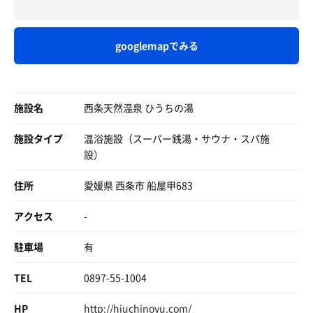
💆
ある意味、廃墟感があって面白かった。
湯上がりの休憩所も充実！
googlemapでみる
ソファもたくさんあり、混雑時でも待ち合わせは余裕そう
そんなこんなで6セットしてアウト。
ですね😌
大型テレビに向いたリクライニングが6席。ゆっくりサ活
居酒屋で安くてうまいご飯も頂きました！
書きできました💺
施設名
西条天然温泉 ひうちの湯
少し気になったのは風呂の受付も居酒屋のホールも愛想が
サ飯は玉子チャーハンセットをガッツリ頂きます🙏
悪い事かな。
お米が高騰する中、お茶碗の2倍ほどを食べられるって、
施設タイプ
温浴施設（スーパー銭湯・サウナ・スパ施
まあパチンコ屋なんで期待してもしょうがないか。
贅沢なことですね😋
設）
着席時に出していただける飲み物がデフォルトで冷たいお
造り的に豪華だったんだけど現在は縮小して和気あいあい
茶なのが地味にウレシイ😄
なローカル銭湯になった感じが微笑ましい良い銭湯です。
住所
愛媛県 西条市 船屋甲683
レストラン前にはテイクアウト用のお弁当が並んでいて、
ありがとうございました！
アクセス
-
450円や500円と、とてもお得👌
駐車場
有
TEL
0897-55-1004
HP
http://hiuchinoyu.com/