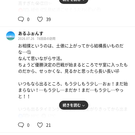
高すぎた😭👏🏻✨
またしばらく元気に過ごせそうだわ(✌'ω'✌)
82℃
17℃
女
0
39
あるふぉんす
2026.07.26
78回目の訪問
お相撲というのは、土俵に上がってから結構長いものだ
な…🤔
なんて思いながらサ活。
ちょうど優勝決定の巴戦が始まるところでサ室に入ったも
のだから、せっかくな、見るかと思ったら長い長い🤣
いつもなら出るところ、もう少しもう少し…おぉ！まだ始
まらない！…もう少し…まだか！まだ…もう少し…やっ
と！！
続きを読む
水
いつも出るタイミングの心拍よりも上がりきってから出ま
したw
88℃
17℃
男
0
21
家族で来ていたので子供の様子も気にしつつ3セットか
な。