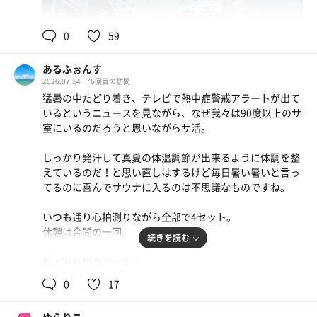
90℃
17℃
男
0
59
あるふぉんす
2026.07.14
76回目の訪問
猛暑の中たどり着き、テレビで熱中症警戒アラートが出て
いるというニュースを見ながら、なぜ我々は90度以上のサ
室にいるのだろうと思いながらサ活。
しっかり発汗して真夏の体温調節が出来るように体調を整
えているのだ！と思い直しはするけど毎日暑い暑いと言っ
てるのに喜んでサウナに入るのは不思議なものですね。
いつも通り心拍測りながら全部で4セット。
休憩は合間の一回。
続きを読む
しっかり抜き切った♪
90℃
17℃
男
0
17
水