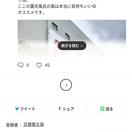
ここの露天風呂の風は本当に気持ちいい🤤
オススメです。
続きを読む
90℃
16℃
男
0
45
ツイート
シェア
送る
豆狸魔主狼
登録者：