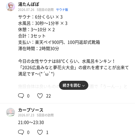
湯たんぽぽ
今日も良いお湯でした。
2026.07.26
5回目の訪問
サウナ飯
サウナ：6分くらい × 3
水風呂：30秒〜1分半 × 3
休憩：3〜10分 × 2
合計：3セット
支払い：楽天ペイ900円、100円返却式靴箱
滞在時間：2時間30分
今日の女性サウナは88℃くらい、水風呂キンキン！
「2026広島みなと夢花火大会」の疲れを癒すことが出来て
満足です〜(*´ω`*)
続きを読む
施設自体は良いものの、やっぱり衛生面で「うーん…」と
思う部分が多くてちょっと残念。
0
22
そこがクリアになればもっと通いたいなぁ
カープソース
2026.07.23
5回目の訪問
21:00〜23:30
0
1