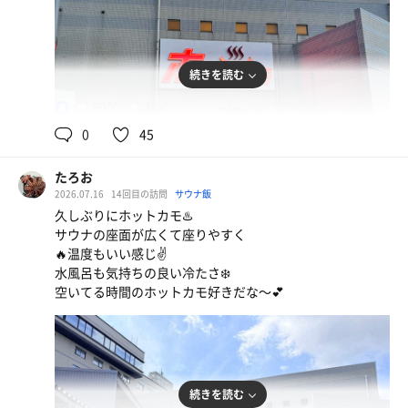
ご飯食べたり、オロポ飲もうと思ったけど、しまって17時
かららしい。
だからググって、西条の町？
続きを読む
美術館で食べてたから今から帰ろう。
90℃
17℃
男
ご飯の提供が長すぎて眠くなったけど、
頑張って帰ります。😊🙏
0
45
サウナ10分→水風呂2分→外気浴7分
３セット
たろお
2026.07.16
14回目の訪問
サウナ飯
久しぶりにホットカモ♨️
サウナの座面が広くて座りやすく
🔥温度もいい感じ✌️
水風呂も気持ちの良い冷たさ❄️
空いてる時間のホットカモ好きだな〜💕
続きを読む