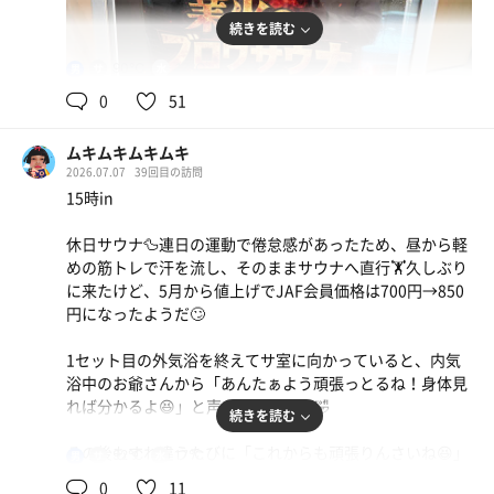
続きを読む
90℃
17℃
男
0
51
ムキムキムキムキ
2026.07.07
39回目の訪問
15時in
休日サウナ🦆連日の運動で倦怠感があったため、昼から軽
めの筋トレで汗を流し、そのままサウナへ直行🏋️久しぶり
に来たけど、5月から値上げでJAF会員価格は700円→850
円になったようだ🙄
1セット目の外気浴を終えてサ室に向かっていると、内気
浴中のお爺さんから「あんたぁよう頑張っとるね！身体見
れば分かるよ😆」と声を掛けられる🤣
続きを読む
その後もすれ違うたびに「これからも頑張りんさいね😆」
92℃
17℃
男
と声を掛けられ、最後はロッカー室で世間話をしながら一
0
11