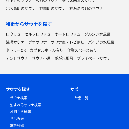
府中町のサウナ
坂町のサウナ
安芸太田町のサウナ
北広島町のサウナ
世羅町のサウナ
神石高原町のサウナ
特徴からサウナを探す
ロウリュ
セルフロウリュ
オートロウリュ
グルシン水風呂
銭湯サウナ
ボナサウナ
サウナ室テレビ無し
バイブラ水風呂
タトゥーOK
カプセルホテル有り
作業スペース有り
テントサウナ
サウナ小屋
湖が水風呂
プライベートサウナ
サウナを探す
サ活
サウナ検索
サ活一覧
泊まれるサウナ検索
地図から検索
サ活検索
施設登録