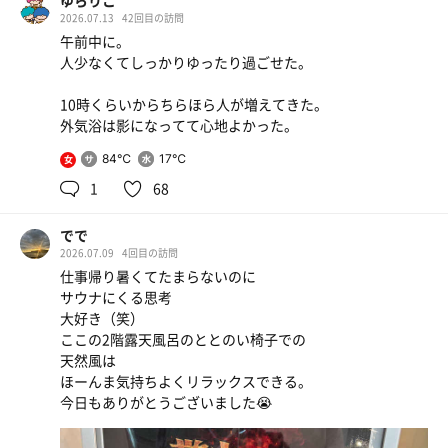
ゆらりこ
2026.07.13
42回目の訪問
午前中に。
人少なくてしっかりゆったり過ごせた。
10時くらいからちらほら人が増えてきた。
外気浴は影になってて心地よかった。
84℃
17℃
女
1
68
でで
2026.07.09
4回目の訪問
仕事帰り暑くてたまらないのに
サウナにくる思考
大好き（笑）
ここの2階露天風呂のととのい椅子での
天然風は
ほーんま気持ちよくリラックスできる。
今日もありがとうございました😭