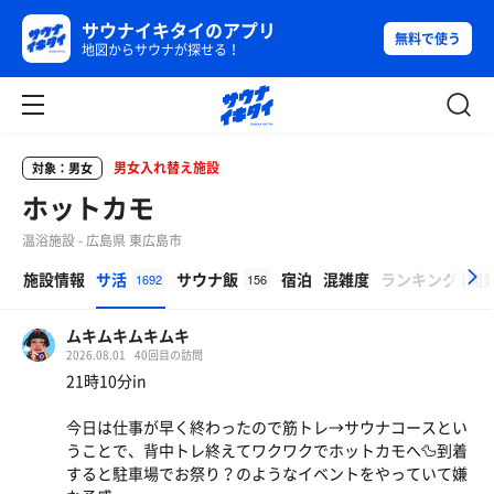
サウナイキタイのアプリ
無料で使う
地図からサウナが探せる！
男女入れ替え施設
対象：男女
ホットカモ
温浴施設 - 広島県 東広島市
β
施設情報
サ活
サウナ飯
宿泊
混雑度
ランキング
(
開
1692
156
ムキムキムキムキ
2026.08.01
40回目の訪問
21時10分in
今日は仕事が早く終わったので筋トレ→サウナコースとい
うことで、背中トレ終えてワクワクでホットカモへ🦆到着
すると駐車場でお祭り？のようなイベントをやっていて嫌