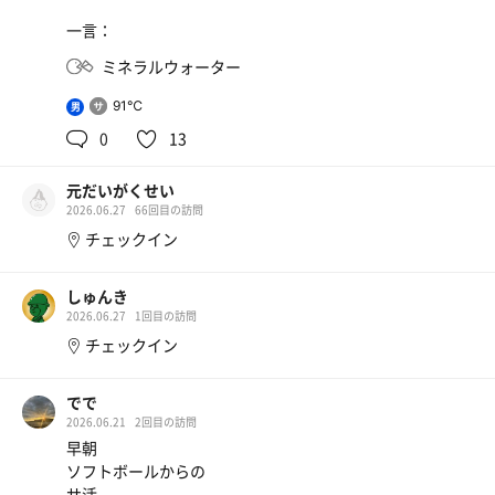
一言：
ミネラルウォーター
91℃
男
0
13
元だいがくせい
2026.06.27
66回目の訪問
チェックイン
しゅんき
2026.06.27
1回目の訪問
チェックイン
でで
2026.06.21
2回目の訪問
早朝
ソフトボールからの
サ活。