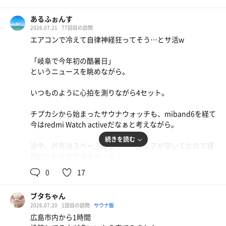
あるふぉんす
2026.07.21
77回目の訪問
エアコンで冷えて自律神経狂ってそう…とサ活w
「岐阜で今年初の酷暑日」
というニュースを眺めながら。
いつものように心拍を測りながら4セット。
生ソーセージとなすと大葉のやーつ
サラダ・パスタ・デザート・ドリンク(赤ぶどう最高✨
チプカシから始まったサウナウォッチも、miband6を経て
コーヒーも✨)どれも全部美味しかった！
今はredmi Watch activeだなぁと考えながら。
続きを読む
途中、外気浴スペースの寝そべりチェアが空いてたので寝
転がったら気持ちよかった♪
92℃
16℃
男
心地良く目を瞑っていたら15分くらい経ってて、さすがに
0
17
占有しすぎだわと終わり。
ブタちゃん
2026.07.20
1回目の訪問
サウナ飯
広島市内から1時間