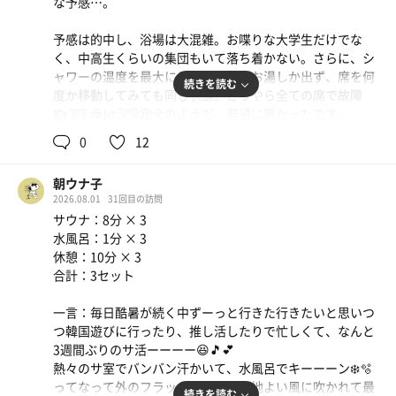
な予感…。
予感は的中し、浴場は大混雑。お喋りな大学生だけでな
く、中高生くらいの集団もいて落ち着かない。さらに、シ
ャワーの温度を最大にしても冷たいお湯しか出ず、席を何
続きを読む
度か移動してみても同じ状態。どうやら全ての席で故障
中？そういう設定？のようだ。普通に寒かったです。。
90℃
18℃
男
0
12
正直これでJAF会員850円は高すぎる。今日の満足度なら
300円クオリティ。自分がホットカモに求めすぎなんだろ
朝ウナ子
うか？不満と雑念であまりととのえませんでした😞
2026.08.01
31回目の訪問
サウナ：8分 × 3
サウナ：6分 × 3
水風呂：1分 × 3
水風呂：30秒 × 3
休憩：10分 × 3
休憩：2分 × 3
合計：3セット
合計：3セット
一言：毎日酷暑が続く中ずーっと行きた行きたいと思いつ
つ韓国遊びに行ったり、推し活したりで忙しくて、なんと
3週間ぶりのサ活ーーーー😆🎵💕
熱々のサ室でバンバン汗かいて、水風呂でキーーーン❄️🫧
ってなって外のフラットチェアで心地よい風に吹かれて最
続きを読む