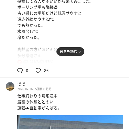
投稿してる人が多いいから来てみました。
ボーリング場も隣接🎳
古い感じの場所だけど低温サウナと
遠赤外線サウナ82℃
でも熱かった。
水風呂17℃
冷たかった。
高齢者の方がほとんどだった。
続きを読む
多分常連さん
若い人は2人ぐらい
82℃
17℃
女
0
86
常連さんたちはみんな椅子に座っていた。
サウナに入ってなくてもみんな座ってた。
でで
サ室は高齢者も7人ぐらい入っていた。
2026.07.16
5回目の訪問
なんか吸盤みたいなの足に沢山付けた方とか、
仕事終わりの帰宅途中
なんか変わっていた。
最高の休憩ととのい
みたことない風景。😆
運転🚗自動車がんばろ。
ここもサウナ帽いなかった。
かけるとこもなかった。
まぁー整ったから帰ろう。
男性は働き盛りの方が入って行ってた。