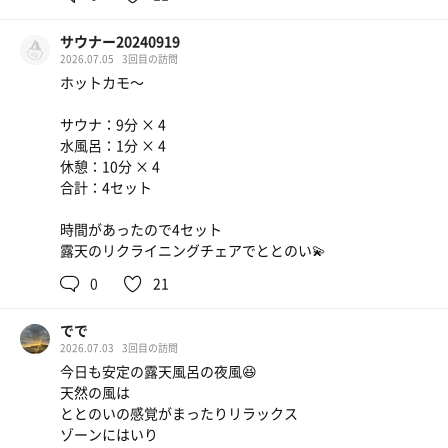
辛味噌ラーメン(激辛)
緒に髪を乾かすことに😂よくわらんけど元気をもらえるサ
コロチャー追加で美味しい🍜
活となりました✌️
サウナー20240919
2026.07.05
3回目の訪問
サウナ：7分 × 4
ウイルキンソン 炭酸レモン
ホットカモ〜
水風呂：30秒 × 4
休憩：3分 × 4
サウナ：9分 × 4
合計：4セット
水風呂：1分 × 4
唐揚げカレー
休憩：10分 × 4
合計：4セット
甘酒かき氷🍧
時間があったので4セット
露天のリクライニングチェアでととのい💫
イオンウォーター
0
21
でで
2026.07.03
3回目の訪問
今日も安定の露天風呂の夜風😆
天然の風は
ととのいの感覚がまったりリラックス
ゾーンにはいり