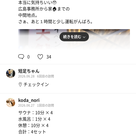
本当に気持ちいい🥹
広島事務所から家🏠までの
中間地点。
さぁ、あと１時間と少し運転がんばろ。
続きを読む
90℃
17℃
男
0
34
短足ちゃん
2026.06.28
6回目の訪問
チェックイン
koda_nori
2026.06.27
1回目の訪問
サウナ：10分 × 4
水風呂：1分 × 4
休憩：10分 × 4
合計：4セット