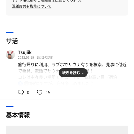
す。サ活投稿から混雑度を投稿してみよう。
混雑度共有機能について
サ活
Tsujiik
2022.06.19
1回目の訪問
旅行帰りに利用、ラブホでサウナ有りを検索、見事IC付近
で発見、電話でサウナ有りを予約確保！
続きを読む
コレは中々良い場所ですな、キレイ&お高い目（宿泊
13,000円）ですが、充分楽しめました♪
60℃
男
0
19
#サウナ
一畳程度のスペースにスチームサウナ、お風呂内に設置し
てる為、スイッチオン→カラダ洗ってる間に準備オケ！浴
基本情報
室内にテレビがある為、音無で静かに見ながら堪能。電話
でスイッチオン依頼は不必要、何度でも楽しめる。連続運
転三回目はエラーでしたが、30分程度お休みさせると復
活！