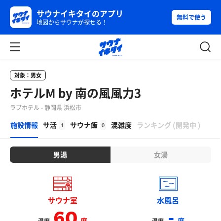
サウナイキタイのアプリ
無料で使う
地図からサウナが探せる！
対象：男女
ホテルM by 南の風風力3
ラブホテル - 静岡県 浜松市
β
施設情報
サ活
サウナ飯
混雑度
ランキング
(
開発中
)
1
0
男湯
女湯
サウナ室
水風呂
60
-
度
度