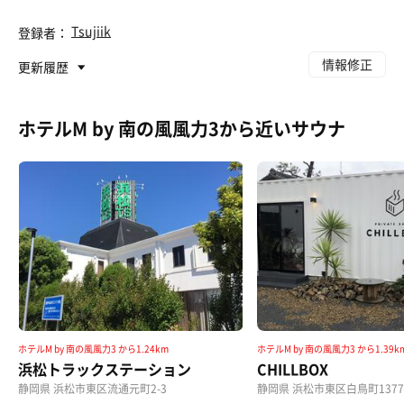
Tsujiik
登録者：
情報修正
更新履歴
ホテルM by 南の風風力3から近いサウナ
ホテルM by 南の風風力3 から1.24km
ホテルM by 南の風風力3 から1.39k
浜松トラックステーション
CHILLBOX
静岡県 浜松市東区流通元町2-3
静岡県 浜松市東区白鳥町1377