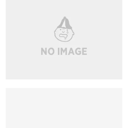
#水風呂
ない！水シャワーでオケ！
#休憩スペース
サウナ&マッサージチェアの部屋を選択したので、コチラ
も堪能、チェアは当然無料、１セット30分コースが設定さ
れているので、こころゆくまで堪能♪ベッドでダウン、ソ
ファで寛ぐ、持込飲料と設置してあるミネラルウォーター
で好きなだけととのう♪