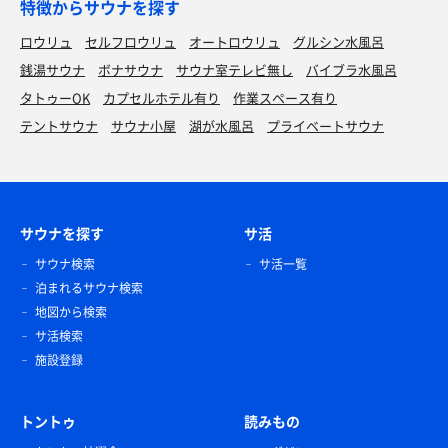
特徴からサウナを探す
ロウリュ
セルフロウリュ
オートロウリュ
グルシン水風呂
銭湯サウナ
ボナサウナ
サウナ室テレビ無し
バイブラ水風呂
タトゥーOK
カプセルホテル有り
作業スペース有り
テントサウナ
サウナ小屋
湖が水風呂
プライベートサウナ
サウナを探す
サ活
サウナ検索
サ活一覧
泊まれるサウナ検索
地図から検索
サ活検索
施設登録
トントゥ
読みもの