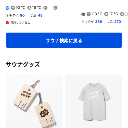
90 ℃
16 ℃
男
110 ℃
17 ℃
共
イキタイ
サ活
80
48
用
イキタイ
サ活
289
270
常設サウナなし
サウナ検索に戻る
サウナグッズ