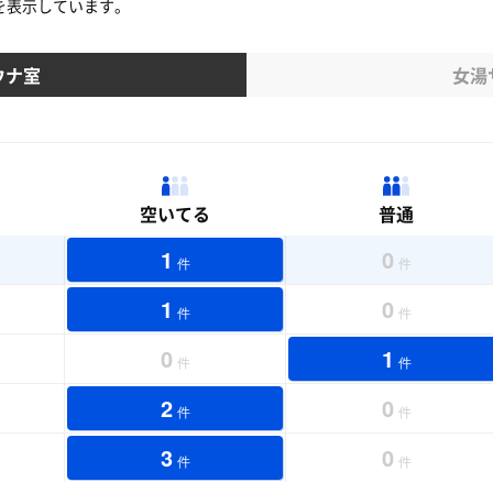
を表示しています。
ウナ室
女湯
空いてる
普通
1
0
件
件
1
0
件
件
0
1
件
件
2
0
件
件
3
0
件
件