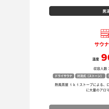
男
サウナ
9
温度
収容人数： 
ドライサウナ
対流式（ストーン）
熱風蒸屋 ｉｋｉストーブによる、
に大量のアロ