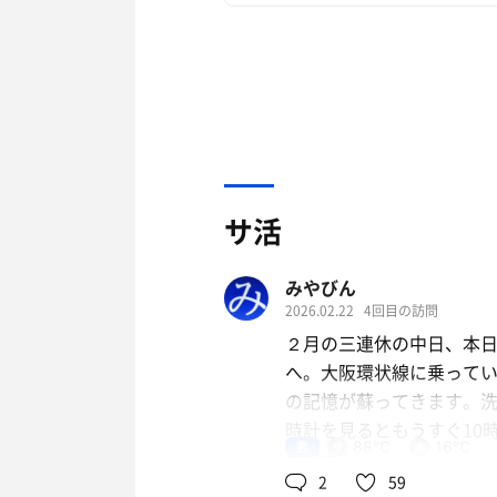
サ活
みやびん
2026.02.22
4回目の訪問
２月の三連休の中日、本日
へ。大阪環状線に乗ってい
の記憶が蘇ってきます。
時計を見るともうすぐ10
男
88℃
16℃
サウナへ。
2
59