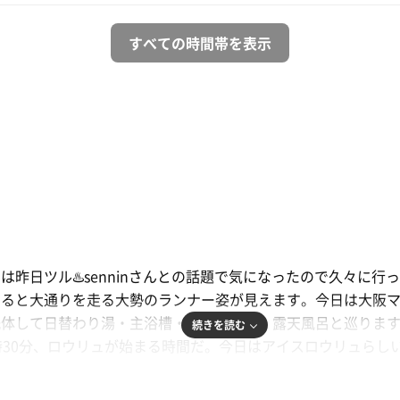
すべての時間帯を表示
は昨日ツル♨️senninさんとの話題で気になったので久々に
ると大通りを走る大勢のランナー姿が見えます。今日は大阪マ
洗体して日替わり湯・主浴槽・露天炭酸泉・露天風呂と巡りま
続きを読む
時30分、ロウリュが始まる時間だ。今日はアイスロウリュらし