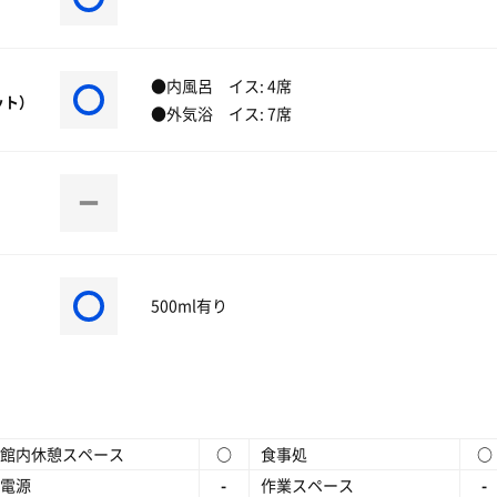
●内風呂 イス: 4席
ット）
●外気浴 イス: 7席
500ml有り
館内休憩スペース
○
食事処
○
電源
-
作業スペース
-