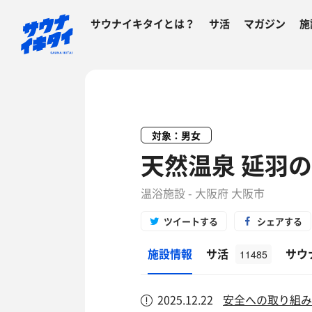
サウナイキタイとは？
サ活
マガジン
施
対象：男女
天然温泉 延羽の
温浴施設 - 大阪府 大阪市
ツイートする
シェアする
施設情報
サ活
サウ
11485
2025.12.22
安全への取り組み