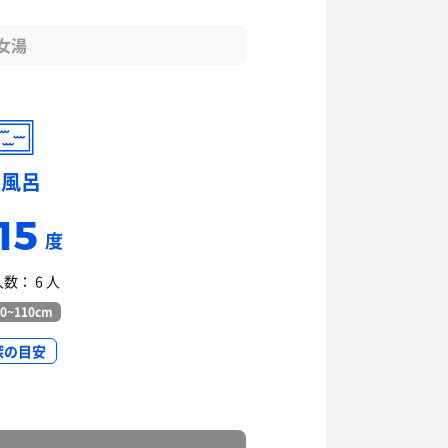
女湯
水風呂
15
度
数： 6 人
0~110cm
深の目安