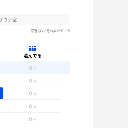
サウナ室
直近約3ヶ月の集計データ
混んでる
0
件
0
件
0
件
0
件
0
件