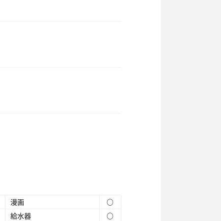
漫画
○
給水器
○