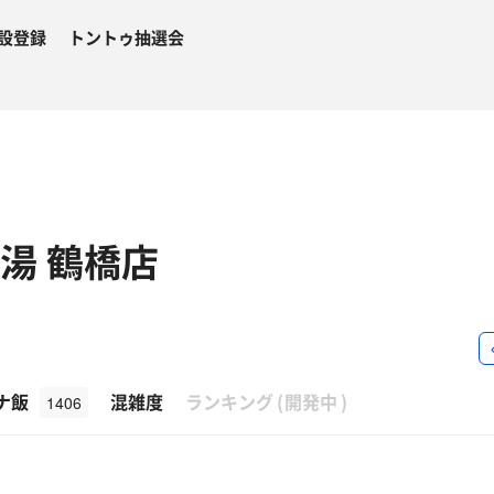
設登録
トントゥ抽選会
湯 鶴橋店
β
ナ飯
混雑度
ランキング
(
開発中
)
1406