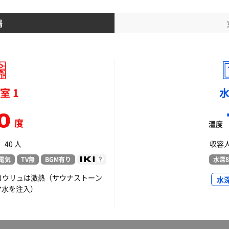
湯
室 1
0
度
温度
40 人
収容人
電気
TV無
BGM有り
水深8
ロウリュは激熱（サウナストーン
水
マ水を注入）