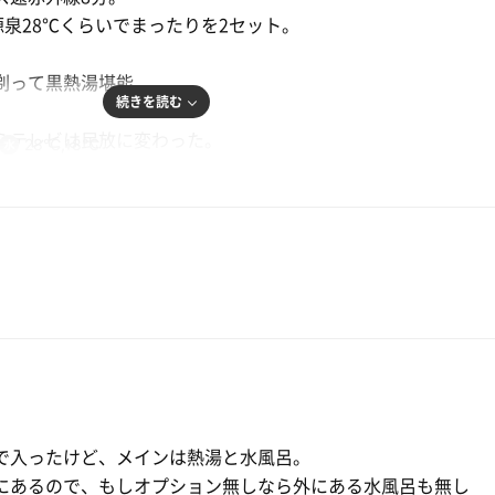
うかー
源泉28℃くらいでまったりを2セット。
剃って黒熱湯堪能。
な？
続きを読む
らテレビは民放に変わった。
28℃,18℃
突っ込みたかった)
て水風呂からの源泉。
すね。。。。。
けど、ミストもちょっと入って終了。
いました😊
で入ったけど、メインは熱湯と水風呂。
にあるので、もしオプション無しなら外にある水風呂も無し