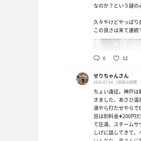
なのか？という謎の
久々やけどやっぱり
この良さは来て連続
0
12
せりちゃんさん
2026.07.04
1回目の訪問
たこ焼き
ちょい遠征。神戸は
ソース マヨ 辛
きました、あさひ温
湯やら打たせやらで
雪彦山 純米鬼辛
呂は別料金➕200
て圧湯、スチームサ
カイザー
しげに話してきて、
いんだな。奥さんに