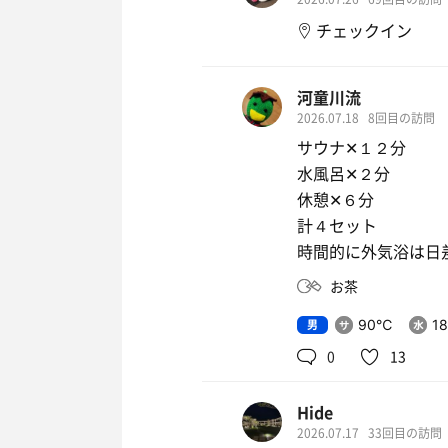
チェックイン
河童川流
2026.07.18
8回目の訪問
サウナ✕１２分
水風呂✕２分
休憩✕６分
計４セット
時間的に外気浴は日
お茶
男
90℃
1
0
13
Hide
2026.07.17
33回目の訪問