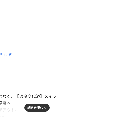
してる… お方
湯で小説読んでる方
いました😊
サウナ飯
たりだったのが救い
ル
はなく、【温冷交代浴】メイン。
温泉へ。
続きを読む
5過ぎアウト。