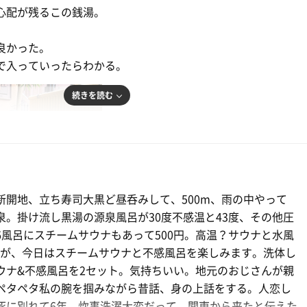
心配が残るこの銭湯。
良かった。
で入っていったらわかる。
続きを読む
新開地、立ち寿司大黒ど昼呑みして、500m、雨の中やって
子
泉。掛け流し黒湯の源泉風呂が30度不感温と43度、その他圧
6風呂にスチームサウナもあって500円。高温？サウナと水風
円だが、今日はスチームサウナと不感風呂を楽しみます。洗体し
ウナ&不感風呂を2セット。気持ちいい。地元のおじさんが親
ペタペタ私の腕を掴みながら昔話、身の上話をする。人恋し
死に別れて6年、炊事洗濯大変だって。関東から来たと伝えた