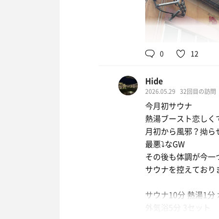
0
12
Hide
2026.05.29
32回目の訪問
今月初サウナ
熱湯ブースト恋しく
月初から風邪？拗ら
最悪⤵️なGW
その後も体調が今一
サウナを控えており
サウナ10分 熱湯1分
外気浴5分 3セット