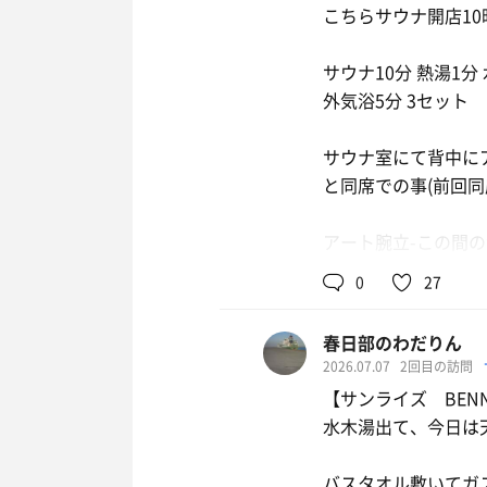
こちらサウナ開店1
サウナ10分 熱湯1分
外気浴5分 3セット
サウナ室にて背中にア
と同席での事(前回同
アート腕立-この間
25年喰らわ
0
27
アート2-殺人だけな
春日部のわだりん
金も取らんか
2026.07.07
2回目の訪問
ホンマ素人は
【サンライズ BENNI
水木湯出て、今日は
アート腕立-病院の
お客さん減
バスタオル敷いてガ