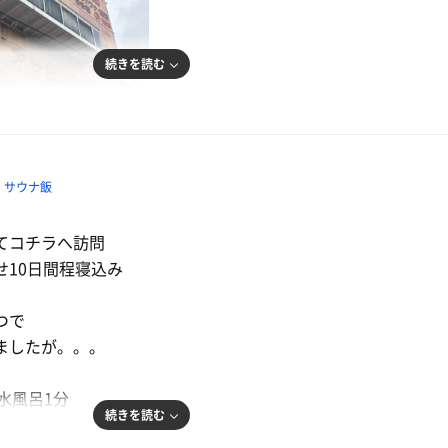
続きを読む
サウナ飯
てコチラへ訪問
せ10日間程寝込み
つで
ましたが。。。
 水風呂1分
続きを読む