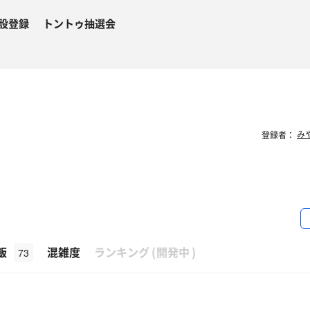
設登録
トントゥ抽選会
み
登録者：
β
飯
混雑度
ランキング
(
開発中
)
73