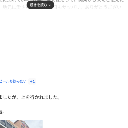
続きを読む
。地元に愛されて幾年、今日もサッパリ、ありがとうござい
ビールも飲みたい
＋1
ましたが、上を行かれました。
得。