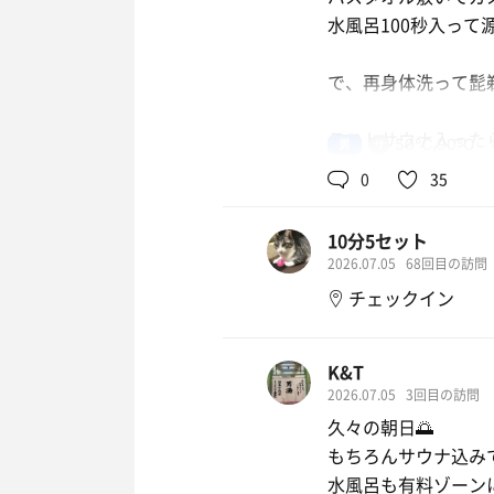
潰れるんちゃ
水風呂100秒入って
私の頭の中
で、再身体洗って髭
25年？ ほんまかい
15年で済むの？
ラストサウナ入った
男
50℃,90℃
お客さんって。。。(
ラストは12分入っ
0
35
こんな話されるんで
10分5セット
黒熱湯で〆と思った
本日もありがとうござ
2026.07.05
68回目の訪問
チェックイン
K&T
2026.07.05
3回目の訪問
久々の朝日🌅
もちろんサウナ込み
水風呂も有料ゾーン