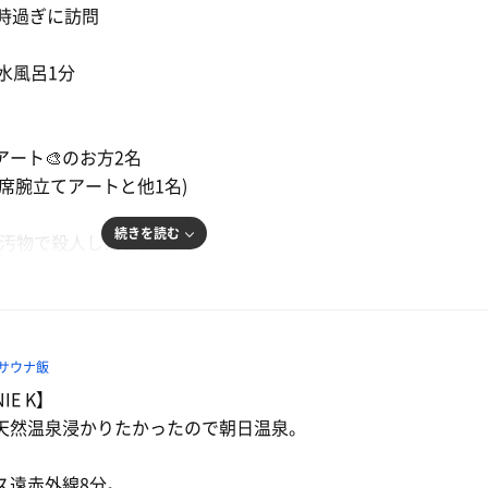
0時過ぎに訪問
 水風呂1分
ート🎨のお方2名
席腕立てアートと他1名)
続きを読む
の汚物で殺人した看護師
なアカンなぁ
ら15年ほどやけど
ったらやけど
サウナ飯
えげつないな
E K】
天然温泉浸かりたかったので朝日温泉。
院長 たまらんのー
るで
ス遠赤外線8分。