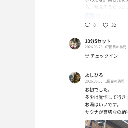
ら、残念そうだった
ます。
男
50℃
0
32
10分5セット
2026.06.26
67回目の訪問
チェックイン
よしひろ
2026.06.05
1回目の訪問
お初でした。
多少は覚悟して行き
お湯はいいです。
サウナが貸切なの納