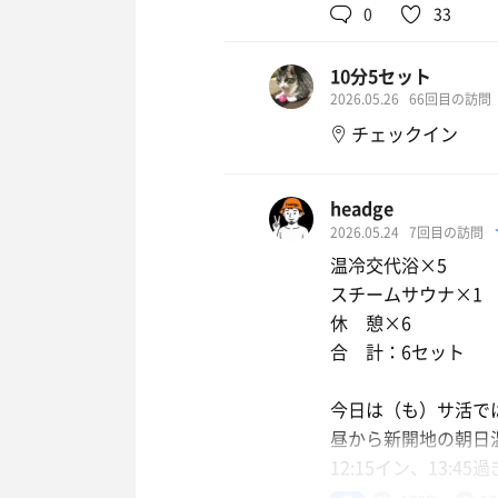
0
33
サウナ室にて
背中アート🎨腕立て
10分5セット
源泉掛け流しのぬる
2026.05.26
66回目の訪問
人それぞれですね🤣
チェックイン
本日もありがとうござ
headge
2026.05.24
7回目の訪問
温冷交代浴×5
焼きナス
スチームサウナ×1
大瓶！ コチラが当
休 憩×6
😁
合 計：6セット
瓶ビー
今日は（も）サ活で
昼から新開地の朝日
グリーンダカラ
12:15イン、13:4