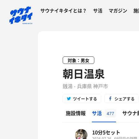
サウナイキタイとは？
サ活
マガジン
施
対象：男女
朝日温泉
銭湯 - 兵庫県 神戸市
ツイートする
シェアする
施設情報
サ活
サウナ
477
10分5セット
2026.07.26
69回目の訪問