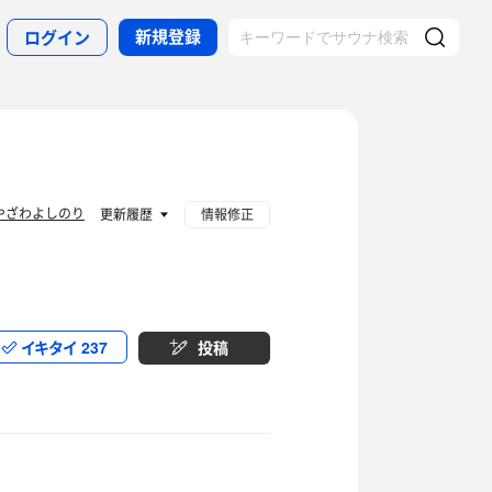
新規登録
ログイン
やざわよしのり
更新履歴
情報修正
イキタイ
237
投稿