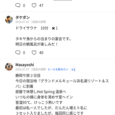
0
47
タケポン
2026.07.07
1回目の訪問
ドライサウナ 10分 ✖️ 1
タキヤ漁からの泊まりの宴会です。
明日の朝風呂が楽しみだ！
0
40
Masayoshi
2026.07.07
1回目の訪問
ビールも飲みたい
＋1
静岡サ旅２日目
今日の宿泊地『グランドメルキュール浜名湖リゾート＆ス
パ』に到着
部屋で休憩しHot Spring 温泉へ
いつもの様に身体を清めサ室へイン
室温95℃、けっこう熱いです
最初は私一人でしたが、だんだん増え５名に
３セット入りましたが、毎回同じ感じです