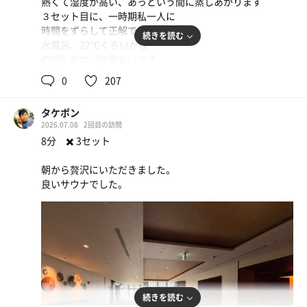
熱くて湿度が高い、あっという間に蒸しあがります
#休憩スペース
３セット目に、一時期私一人に
外の椅子に座ってととのう。
時間をずらして正解です
続きを読む
隣では親子で中学受験問題トークをしていて、時代だなぁ
水風呂、22℃くらいかな
と思いつつ、聞いていて面白かったのでコレはコレであり
チラーをつけて欲しいです
94℃
22℃
男
ガソリン入れ放題
かなと。
外気浴する人はほとんどいません
0
207
湯船に浸かった人が休憩で座るくらいかな
湯上がり後に、フルティス飲み放題なのが地味に嬉しい。
３セット、楽しませていただきました 感謝😊
タケポン
2026.07.08
2回目の訪問
8分 ✖️ 3セット
朝から贅沢にいただきました。
良いサウナでした。
続きを読む