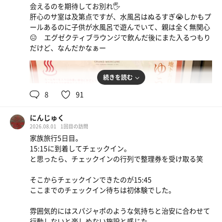
会えるのを期待してお別れ🖐️
肝心のサ室は及第点ですが、水風呂はぬるすぎ😭しかもプ
ールあるのに子供が水風呂で遊んでいて、親は全く無関心
😑 エグゼクティブラウンジで飲んだ後にまた入るつもり
だけど、なんだかなぁー
続きを読む
8
91
にんじゅく
2026.08.01
1回目の訪問
家族旅行5日目。
15:15に到着してチェックイン。
と思ったら、チェックインの行列で整理券を受け取る笑
そこからチェックインできたのが15:45
ここまでのチェックイン待ちは初体験でした。
雰囲気的にはスパジャポのような気持ちと治安に合わせて
行動しないと楽しめない施設と感じた。