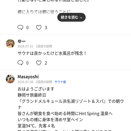
郷に入りては郷に従うことに。
続きを読む
#サウナ
0
3
夜は子連れ家族も多いので、サウナ室内の治安も良くはな
かったが、朝は静寂。
ゆー
カラカラドライサウナ。
2026.07.31
1回目の訪問
入った時には、人が居なくあまりにカラカラ、人が来ても
サウナは良かったけど水風呂が残念！
すぐ出ていくようなカラカラだったので、サウナハットや
タオルを十分湿らせて入る。
0
2
その後は湿度が適切になったためか、サウナ室内が混んで
Masayoshi
しまう。
2026.07.08
2回目の訪問
サウナ飯
治安維持的にはカラカラドライサウナの方が良かったのか
おはようございます
もしれない。
静岡サ旅最終日
『グランドメルキュール浜名湖リゾート＆スパ』での朝ウ
#水風呂
ナ
水道水水風呂。
皆さんが朝食を食べ始める時間にHnt Spring 温泉へ
そのままの水の温度なので夏という事もあり子どもの溜ま
いつもの様に身体を清めサ室へイン
り場となる。
室温94℃、先客４名