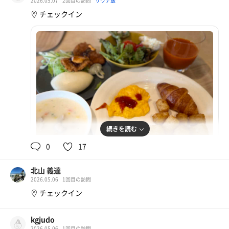
2026.05.07
2回目の訪問
サウナ飯
スタイルではないが、ビート板タイプのサウナマットが用
まで付帯設備として扱われることが多く、本気の装備で臨
チェックイン
意されており、最低限の快適性は確保されている。派手さ
む人間は少ない。これまで何度も、「なんだこいつは」と
はないが、しっかり“効く”サウナという印象。
いう空気を感じてきた。
だからこそ。
水風呂はおそらく水道水ベース。特別に尖った冷たさでは
ただ“見かけただけ”の存在であっても、妙に印象に残る。
ないが、熱を受けた身体を確実にリセットしてくれる温度
同じ時間を共有したわけでもない。会話もない。ただ、帰
帯で、じわりと芯まで落としてくる感覚がある。
り際に視界に入っただけの、ほんの一瞬。
それでも、この場所にも確かにいるのだと、静かに実感す
外気浴は、浜名湖エリア特有の穏やかな空気感も相まっ
るには十分だった。
て、過剰な演出がなくとも自然と整う。観光地のホテルサ
小さな発見と、いくつかの不満と、それでも成立する整
ウナでありながら、最低限以上の“サウナとしての成立”は
い。
しっかり感じられる。
そんな夜だった。
続きを読む
そして今はビュッフェ会場。
0
17
しこたま食べながらこの文章を書いているが、この“何も
気にせず食べて、またサウナに戻れる”という循環こそ
北山 義達
朝食
が、この施設の最大の価値だと感じる。
2026.05.06
1回目の訪問
このあと第2ラウンドへ。
チェックイン
回復途中の身体に、もう一度しっかりと熱を入れていきた
い。
kgjudo
2026.05.06
1回目の訪問