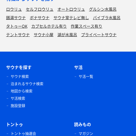
ロウリュ
セルフロウリュ
オートロウリュ
グルシン水風呂
銭湯サウナ
ボナサウナ
サウナ室テレビ無し
バイブラ水風呂
タトゥーOK
カプセルホテル有り
作業スペース有り
テントサウナ
サウナ小屋
湖が水風呂
プライベートサウナ
サウナを探す
サ活
サウナ検索
サ活一覧
泊まれるサウナ検索
地図から検索
サ活検索
施設登録
トントゥ
読みもの
トントゥ抽選会
マガジン