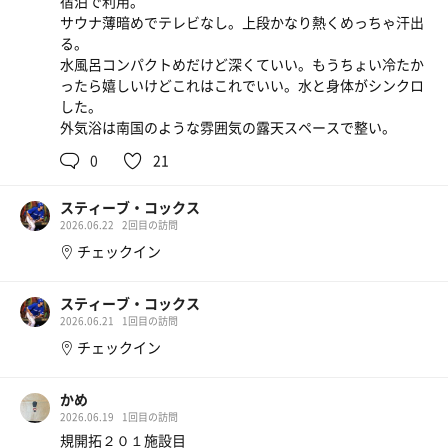
宿泊で利用。
サウナ薄暗めでテレビなし。上段かなり熱くめっちゃ汗出
夕食バイキング
る。
水風呂コンパクトめだけど深くていい。もうちょい冷たか
ったら嬉しいけどこれはこれでいい。水と身体がシンクロ
した。
外気浴は南国のような雰囲気の露天スペースで整い。
0
21
夕食ビュッフェ
スティーブ・コックス
2026.06.22
2回目の訪問
生ビール
チェックイン
冷水器
スティーブ・コックス
2026.06.21
1回目の訪問
チェックイン
かめ
2026.06.19
1回目の訪問
規開拓２０１施設目