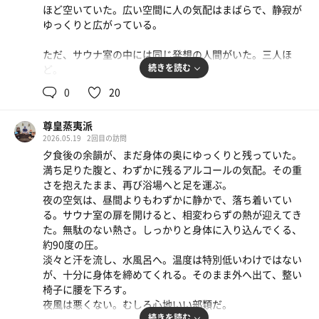
ほど空いていた。広い空間に人の気配はまばらで、静寂が
ゆっくりと広がっている。
ただ、サウナ室の中には同じ発想の人間がいた。三人ほ
続きを読む
ど。
朝のこの時間に、身体を整えに来る者同士。言葉はなくと
0
20
も、どこか通じるものがある。
しっかりと熱を受け、水風呂へ。
​尊皇蒸夷派
朝の水は輪郭がはっきりしていて、身体の芯まで一気に引
2026.05.19
2回目の訪問
き締めてくる。
夕食後の余韻が、まだ身体の奥にゆっくりと残っていた。
そのまま外気へ
満ち足りた腹と、わずかに残るアルコールの気配。その重
さを抱えたまま、再び浴場へと足を運ぶ。
——やはり、いた。
夜の空気は、昼間よりもわずかに静かで、落ち着いてい
蚊。
る。サウナ室の扉を開けると、相変わらずの熱が迎えてき
昨夜だけの問題ではなかった。朝になってもなお、その存
た。無駄のない熱さ。しっかりと身体に入り込んでくる、
在は明確で、視界に入るほどに多い。静かに整おうとする
約90度の圧。
意識を、何度も現実へ引き戻してくる。
淡々と汗を流し、水風呂へ。温度は特別低いわけではない
それでも、完全には崩れない。
が、十分に身体を締めてくれる。そのまま外へ出て、整い
呼吸を整え、脈を感じる。
椅子に腰を下ろす。
夜風は悪くない。むしろ心地いい部類だ。
刺されながらも、身体は確かに整っていく。
続きを読む