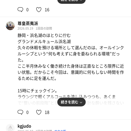
完璧ではない。だが、それでも十分だった。
——ただし、蚊さえいなければ。
疲れがない状態で迎える朝のサウナは、どこか純度が高
0
16
腕、足、首筋。意識を沈めようとするたびに、どこかが刺
い。
される。完全には集中しきれない。それでも、断続的に訪
余計なものが削ぎ落とされた状態で、自分の感覚だけに集
​尊皇蒸夷派
れる“整い”をなんとか拾い集めるように、身体を預けてい
中できる。
2026.05.19
1回目の訪問
く。
その感覚を携えたまま、今日という一日に向かう。
静岡・浜名湖のほとりに佇む
整い椅子も、頭までしっかり支えてくれるタイプではな
グランドメルキュール浜名湖
い。どこか中途半端な姿勢のまま、重心を探る時間が続
久々の休暇を預ける場所として選んだのは、オールインク
く。それでも、不思議と感覚は整っていく。
ルーシブという“何も考えずに身を委ねられる環境”だっ
た。
完璧ではないが、成立はしている。そんな感覚だった。
ここ半月休みなく働き続けた身体は正直なところ限界に近
い状態。だからこそ今回は、意識的に何もしない時間を作
一通りを終え、浴場を後にしようとしたその時——ふと視
るために足を運んだ。
界に入った。
15時にチェックイン。
サウナハット。
ラウンジで軽くアルコールを流し込みつつも、あくま
続きを読む
で“整いの前段階”として控えめに。余計な酔いを残さない
手に持っているだけで、被っているわけではない。ただ、
ように調整してから、浴場へ向かう。
それだけで十分だった。この場所に、それを持ち込む人間
0
18
がいるという事実。
サウナはおよそ90度前後。しっかりとした熱量で、疲労の
kgjudo
蓄積した身体にも容赦なく熱が入ってくる。タオルを敷く
リゾート地のオールインクルーシブホテル。サウナはあく