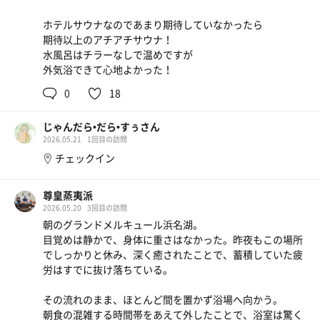
ホテルサウナなのであまり期待していなかったら
期待以上のアチアチサウナ！
水風呂はチラーなしで温めですが
外気浴できて心地よかった！
0
18
じゃんだら•だら•すぅさん
2026.05.21
1回目の訪問
チェックイン
​尊皇蒸夷派
2026.05.20
3回目の訪問
朝のグランドメルキュール浜名湖。
目覚めは静かで、身体に重さはなかった。昨夜もこの場所
でしっかりと休み、深く癒されたことで、蓄積していた疲
労はすでに抜け落ちている。
その流れのまま、ほとんど間を置かず浴場へ向かう。
朝食の混雑する時間帯をあえて外したことで、浴室は驚く