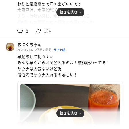
わりと湿度高めで汗の出がいいです
水風呂は、水温22℃くらいかな
続きを読む
チラーは無い感じ、水道水🚰と思われる
これからの季節、どの程度の水温になるか
95℃
22℃
男
外気浴場は、椅子３脚
0
184
サ室は結構な人で賑わっていたが、外気浴は、いつも私一
人
おにくちゃん
サウナハットをかぶっていた人がいたから、外気浴場も賑
2026.07.06
2回目の訪問
サウナ飯
やかになるかと思った
早起きして朝ウナ🔅
３セット、楽しませていただきました 感謝😊
みんな早くからお風呂入るのね！結構賑わってる！
サウナは人気ないけど🕺
宿泊先でサウナ入れるの嬉しい！
続きを読む
50℃
女
朝食ビュッフェ