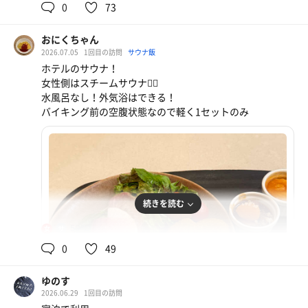
0
73
お腹苦しい😟
牛乳ほか
おにくちゃん
2026.07.05
1回目の訪問
サウナ飯
冷水器
ホテルのサウナ！
女性側はスチームサウナ🧖‍♀️
ホテルの朝食ビュッフェ
水風呂なし！外気浴はできる！
死ぬほど食べかけだけどいなさ牛乳のソフトクリーム
バイキング前の空腹状態なので軽く1セットのみ
おいしすぎる
続きを読む
50℃
女
0
49
ゆのす
2026.06.29
1回目の訪問