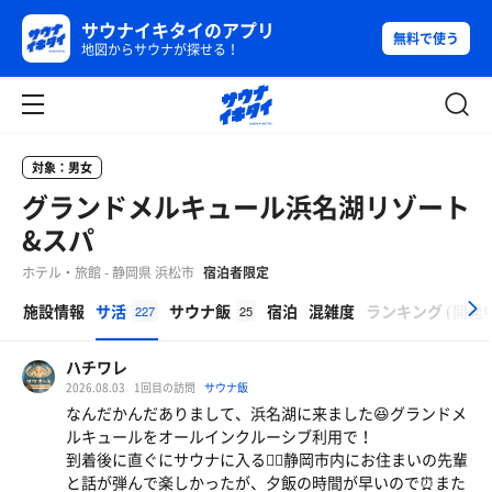
サウナイキタイのアプリ
無料で使う
地図からサウナが探せる！
対象：男女
グランドメルキュール浜名湖リゾート
&スパ
ホテル・旅館 - 静岡県 浜松市
宿泊者限定
β
施設情報
サ活
サウナ飯
宿泊
混雑度
ランキング
(
開発
227
25
ハチワレ
2026.08.03
1回目の訪問
サウナ飯
なんだかんだありまして、浜名湖に来ました😆グランドメ
ルキュールをオールインクルーシブ利用で！
到着後に直ぐにサウナに入る🧖‍♂️静岡市内にお住まいの先輩
と話が弾んで楽しかったが、夕飯の時間が早いので⏰また