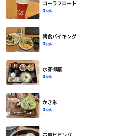
コーラフロート
3
投稿
朝食バイキング
3
投稿
水春御膳
3
投稿
かき氷
3
投稿
石焼ビビンバ