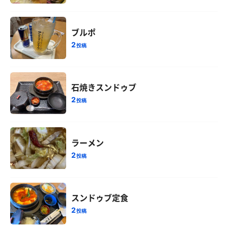
ブルポ
2
投稿
石焼きスンドゥブ
2
投稿
ラーメン
2
投稿
スンドゥブ定食
2
投稿