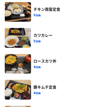
チキン南蛮定食
5
投稿
カツカレー
5
投稿
ロースカツ丼
4
投稿
豚キムチ定食
4
投稿