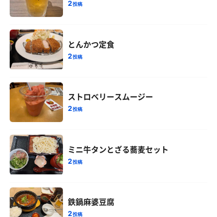
2
投稿
とんかつ定食
2
投稿
ストロベリースムージー
2
投稿
ミニ牛タンとざる蕎麦セット
2
投稿
鉄鍋麻婆豆腐
2
投稿