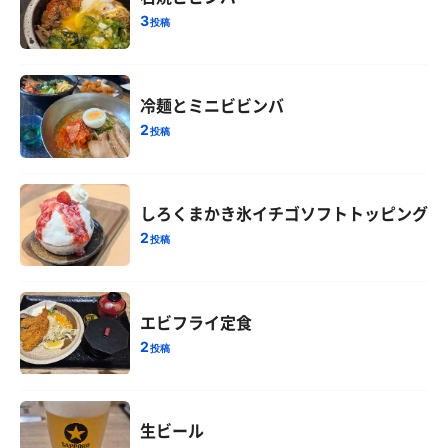
3
投稿
冷麺とミニビビンバ
2
投稿
しろくまかき氷イチゴソフトトッピング
2
投稿
エビフライ定食
2
投稿
生ビール