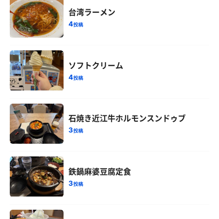
台湾ラーメン
4
投稿
ソフトクリーム
4
投稿
石焼き近江牛ホルモンスンドゥブ
3
投稿
鉄鍋麻婆豆腐定食
3
投稿