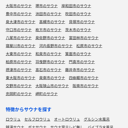
大阪市のサウナ
堺市のサウナ
岸和田市のサウナ
豊中市のサウナ
池田市のサウナ
吹田市のサウナ
泉大津市のサウナ
高槻市のサウナ
貝塚市のサウナ
守口市のサウナ
枚方市のサウナ
茨木市のサウナ
八尾市のサウナ
泉佐野市のサウナ
富田林市のサウナ
寝屋川市のサウナ
河内長野市のサウナ
松原市のサウナ
大東市のサウナ
和泉市のサウナ
箕面市のサウナ
柏原市のサウナ
羽曳野市のサウナ
門真市のサウナ
摂津市のサウナ
高石市のサウナ
藤井寺市のサウナ
東大阪市のサウナ
泉南市のサウナ
四條畷市のサウナ
交野市のサウナ
大阪狭山市のサウナ
阪南市のサウナ
忠岡町のサウナ
岬町のサウナ
特徴からサウナを探す
ロウリュ
セルフロウリュ
オートロウリュ
グルシン水風呂
銭湯サウナ
ボナサウナ
サウナ室テレビ無し
バイブラ水風呂