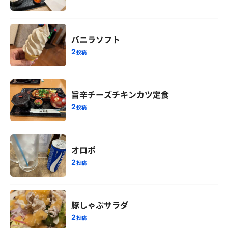
バニラソフト
2
投稿
旨辛チーズチキンカツ定食
2
投稿
オロポ
2
投稿
豚しゃぶサラダ
2
投稿