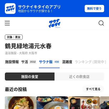
サウナイキタイのアプリ
無料で使う
地図からサウナが探せる！
対象：男女
鶴見緑地湯元水春
温浴施設 - 大阪府 大阪市
β
施設情報
サ活
サウナ飯
混雑度
ランキング
(
開発中
)
3532
498
施設の食堂
近くの飲食店
最近の投稿
すべて見る