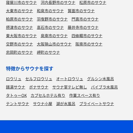
寝屋川市のサウナ
河内長野市のサウナ
松原市のサウナ
大東市のサウナ
和泉市のサウナ
箕面市のサウナ
柏原市のサウナ
羽曳野市のサウナ
門真市のサウナ
摂津市のサウナ
高石市のサウナ
藤井寺市のサウナ
東大阪市のサウナ
泉南市のサウナ
四條畷市のサウナ
交野市のサウナ
大阪狭山市のサウナ
阪南市のサウナ
忠岡町のサウナ
岬町のサウナ
特徴からサウナを探す
ロウリュ
セルフロウリュ
オートロウリュ
グルシン水風呂
銭湯サウナ
ボナサウナ
サウナ室テレビ無し
バイブラ水風呂
タトゥーOK
カプセルホテル有り
作業スペース有り
テントサウナ
サウナ小屋
湖が水風呂
プライベートサウナ