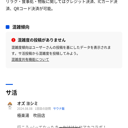
リラク・食事処・物販に関してはクレジット決済、ICカード決
済、QRコード決済が可能。
混雑傾向
混雑度の投稿がありません
混雑度傾向はユーザーさんの投稿を基にしたデータを表示されま
す。サ活投稿から混雑度を投稿してみよう。
混雑度共有機能について
サ活
オズ ヨシミ
2024.08.08
1回目の訪問
サウナ飯
極楽湯 吹田店
行こうっ!ってなったきっかけはヒロアカコラボ！