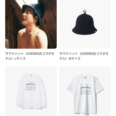
轟の“半冷半燃”特製つけ蕎麦 と 爆豪のNo.1オレンジ
ベリー
1320円 770円 蕎麦、熱いのと冷たいの食べて轟くん感
じる あまーいオレンジベリー幸せつ！効く！
サウナハット（OVERRIDEコラボモ
サウナハット（OVERRIDEコラボモ
デル）Lサイズ
デル）Mサイズ