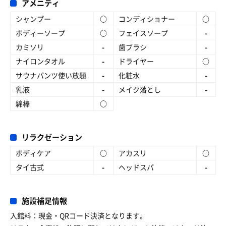
アメニティ
シャンプー
○
コンディショナー
○
ボディーソープ
○
フェイスソープ
-
カミソリ
-
歯ブラシ
-
ナイロンタオル
-
ドライヤー
○
サウナパンツ使い放題
-
化粧水
-
乳液
-
メイク落とし
-
綿棒
○
リラクゼーション
ボディケア
○
アカスリ
○
タイ古式
-
ヘッドスパ
-
施設補足情報
入館料：現金・QRコード決済となります。