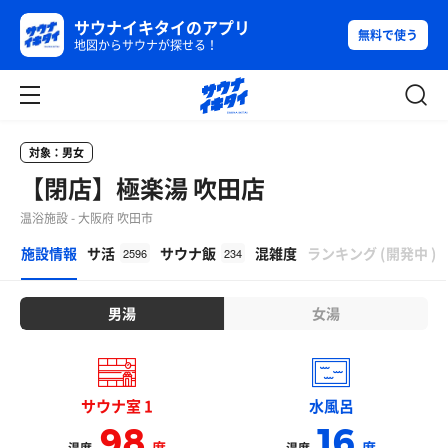
サウナイキタイのアプリ
無料で使う
地図からサウナが探せる！
対象：男女
【閉店】極楽湯 吹田店
温浴施設 - 大阪府 吹田市
β
施設情報
サ活
サウナ飯
混雑度
ランキング
(
開発中
)
2596
234
男湯
女湯
サウナ室 1
水風呂
98
16
度
度