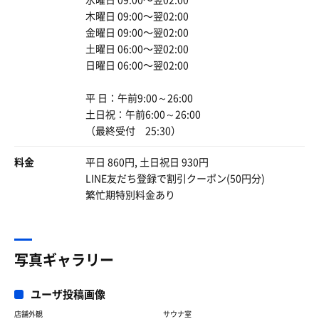
そして！！！！
もうこれは三大欲求に仲間入りして、四大欲求としてしま
木曜日 09:00〜翌02:00
温度普通のサウナと比べて低めなので
えばいいんだ。
金曜日 09:00〜翌02:00
長いこと入れる！！！！
土曜日 06:00〜翌02:00
ちょっとずつサウナーーに近づいてるぞ！！！
そんなことを考えながら今日もととのった。
日曜日 06:00〜翌02:00
にやにやにやにや
本能について考えさせられる最高のスーパー銭湯であっ
平 日：午前9:00～26:00
た。
【おまけ】
土日祝：午前6:00～26:00
推しがたくさん出たので
（最終受付 25:30）
なお、休憩室も充実していた。
ヒロアカコラボさいくーーー
料金
平日 860円, 土日祝日 930円
LINE友だち登録で割引クーポン(50円分)
繁忙期特別料金あり
写真ギャラリー
ユーザ投稿画像
店舗外観
サウナ室