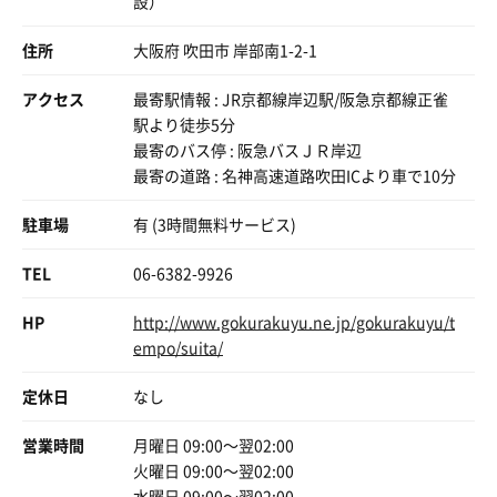
設）
じゃぼーん。最高だ。
レストランのメニューも豊富で、ここで1日過ごせるや
TVあると10分なんてすぐ過ぎるからイイネ
塩素の臭いもほとんどしない。
ん！と思いました。JR、阪急どちらの駅からも近いのも嬉
80度ちょいがいいぐらいに汗かけて幸せすぎ
住所
大阪府 吹田市 岸部南1-2-1
しいポイントです。
だんだん自分好みのサウナがわかって来ましたぞー
次に休憩タイム。
水風呂も最高すぎる
ととのい椅子やベンチがかなりたくさんある。
アクセス
最寄駅情報 : JR京都線岸辺駅/阪急京都線正雀
ちょっとでも冷たいなーーー
ココはあえて寝湯でととのう。
駅より徒歩5分
たまに感じる足先冷たくなる現象に名前欲しい
心臓ドクドク視界グルグル。
最寄のバス停 : 阪急バスＪＲ岸辺
私はもしかしたら末端冷え性だったのだろうか
最寄の道路 : 名神高速道路吹田ICより車で10分
でも気持ちいいいい
あぁぁ〜。
駐車場
有 (3時間無料サービス)
キャンプっぽい椅子めっちゃよき
初めて寝湯でととのった。
座り心地がいいー
外気浴の方がしっかりととのうが、寝湯はなだらかに長い
TEL
06-6382-9926
ちょうどいい位置に倒せるーーー
時間ととのうことができる。
しかも人気、2回目でようやく座れたぜーー
背中も暖かくて気持ちいい〜、、、
HP
http://www.gokurakuyu.ne.jp/gokurakuyu/t
3席もあるからね
みんな気持ちよさソーーーに座ってたから
empo/suita/
人間には重要とされる三大欲求がある。
わかるっって思いながらチラ見してた笑
それらの欲求と同じぐらいにお風呂に入りたい欲求、いわ
定休日
なし
ゆる入欲も本能に備わっているのではないか。
ミストサウナ最近行くサウナサウナ結構ありますよね
塩塗りこめるサウナ
営業時間
サウナに入ってスッキリしたい、寝る前には毎日お風呂に
月曜日 09:00〜翌02:00
もう慣れたもんよ！！
入って体を綺麗にしたい、サウナのためなら食欲をも抑え
火曜日 09:00〜翌02:00
ちょっと汗出たなのタイミングで塗りこむ
る。
水曜日 09:00〜翌02:00