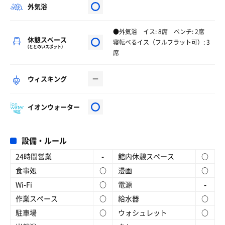
外気浴
●外気浴 イス: 8席 ベンチ: 2席
休憩スペース
寝転べるイス（フルフラット可）: 3
（ととのいスポット）
席
ウィスキング
イオンウォーター
設備・ルール
24時間営業
-
館内休憩スペース
○
食事処
○
漫画
○
Wi-Fi
○
電源
-
作業スペース
○
給水器
○
駐車場
○
ウォシュレット
○