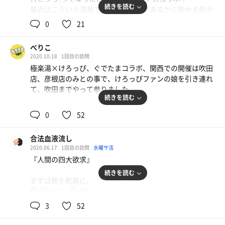
続きを読む
最近はこういう温泉でもアニメコラボあるから助かる命が
ここにある笑
0
21
極楽湯さんは他にもいろんなアニメコラボやられてるみた
い
べりこ
グッズの品揃え、温泉、パネル展示、コラボ飯と
2020.10.18
1回目の訪問
徹底的ですんばらしいっ！！
極楽湯×けろっぴ、ぐでたまコラボ、関西での開催は吹田
店、彦根店のみとの事で、けろっぴファンの娘を引き連れ
て、吹田までやって参りました。
続きを読む
【よきよきポイント３！】
まずけろっぴコラボメニューのご飯を食べてご満悦。
0
52
食堂のめっちゃデカいプロジェクターで阪神戦を放送して
①上鳴くんの"帯電風呂"！！(ヒロアカ)
おり、ボーアのホームランを見届け「もう今日は勝つや
電気風呂ではございません笑 黄色な見た目してるん
合法血液流し
ろ。」と安心してお風呂に。
ですけどなんだ！！！
2020.06.17
1回目の訪問
水曜サ活
なんの匂いだろ？？
『人間の四大欲求』
露天風呂ゾーンがとても広い！
すごいいい匂い！！！お花みたい
寝転び椅子が4つも！ 寝転び風呂もある！
続きを読む
こういうコラボってあんまり期待してなかったけど大
まずは靴を靴箱に。
高濃度炭酸風呂、炭酸の壺風呂など、温度低めのお風呂も
変気に入りました
92℃
19℃
男
あったので、のぼせやすい娘も珍しく長湯しており、その
今日訪れたのは水曜日の仕事終わりに阪急正雀駅で途中下
隙にミストサウナに。
3
52
車、歩いて5分ほどの極楽湯吹田店。
前が見えない位のモクモクのミストで温度も高め。塩を塗
②サウナーのための洗剤！！
店舗数日本一のチェーン店である。