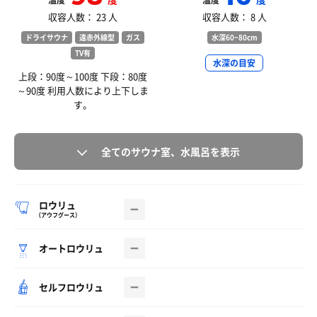
温度
温度
収容人数： 23 人
収容人数： 8 人
ドライサウナ
遠赤外線型
ガス
水深60~80cm
TV有
水深の目安
上段：90度～100度 下段：80度
～90度 利用人数により上下しま
す。
全てのサウナ室、水風呂を表示
ロウリュ
（アウフグース）
オートロウリュ
セルフロウリュ