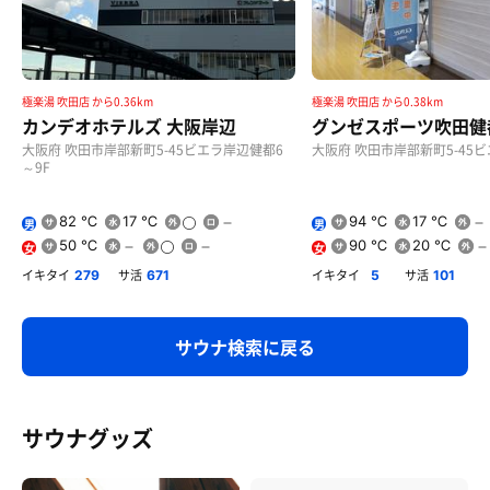
極楽湯 吹田店 から0.36km
極楽湯 吹田店 から0.38km
カンデオホテルズ 大阪岸辺
グンゼスポーツ吹田健
大阪府 吹田市岸部新町5-45ビエラ岸辺健都6
大阪府 吹田市岸部新町5-45
～9F
82 ℃
17 ℃
94 ℃
17 ℃
男
男
50 ℃
90 ℃
20 ℃
女
女
イキタイ
サ活
イキタイ
サ活
279
671
5
101
サウナ検索に戻る
サウナグッズ