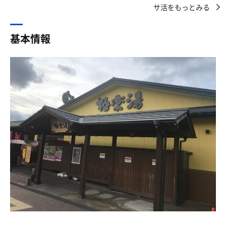
ってしばらくするとあっという間に流れていきました。こ
お風呂のとこに1個しかなかったんですけど
サ活をもっとみる
れは当たりだ！！
シャンプー、リンス、ボディーソープが”サ”と大きく描
いつもサ飯に何を食べるか悩む。
かれたものが！
お腹一杯になって高温のサウナに入るのは体に悪い気がす
娘はサウナに入らないので、ここで1回お風呂を上がって
基本情報
サウナーのために作られたものだと！！それは使わね
るし、我慢するのも食事を楽しめない。
着替え、2階の寝転びスペースに。
ば！！！
今回は近くの中華。うまい。
読みたかった漫画があった‼️と喜ぶ娘を残して、一人でサ
なんだろう、スーっとする
ウナに戻る。
気持ちがいい！！！サウナーの皆さまぜひ！！
さて、あらためて靴箱に。
靴箱の鍵を閉めるのに百円玉を入れなければならない。
「べりこったら、けろっぴが好きな娘なんて、小学生位で
しょう❓そんな小さい子供を一人で漫画読ませて残してお
③グッズの幅広さ
チケットは券売機で購入するタイプだが、フロントでクー
くなんて、非常識だ‼️😠」と思われてるかもしれません
サウナハットなんとオリジナルのものが！！
ポンを見せて50円安くで入館した。
が、違います‼️誤解です‼️
最近サウナハット買ったばかりなんで残念
うちの娘、大学生です。
オリジナルのものも多くてヒロアカのサウナハットま
まずは掛け湯。
いらん情報やしわざわざ言う事でもないかな、と思いまし
で！！
ぬるい。というか冷たい。
たが、べりこは子供放置するヤバい奴、と思われたらイヤ
ヒロアカのサウナハット可愛すぎて本気でまだ悩んでま
最初は温まりたいところだが、実はこれには秘密がある。
なので一応書いておきました…。
す
ちなみに娘が読みたかった漫画は「ラーメン発見伝」で
うーん、サウナハットほしいの多すぎ
体を清める。
す。
時間止めカランの時間がかなり長くありがたい。
1巻の発行年数が自分の産まれた年だ、と驚愕していまし
た。
お風呂は内風呂が２種類、外風呂は期間限定の香りの浴
【記録も兼ねてセット記入】
槽、炭酸の壺湯、寝湯、ジェットバス、テレビ前の浴槽。
そんな事はどうでも良く、お待ちかねのサウナに。