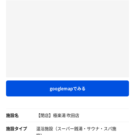
かなり種類があり、温度はどれも低めで長く入れる。
極楽湯東大阪店のサウナを一回り小さくしたようなサウナ
１セット目
室。ふかふかの白いマットが嬉しい。
遠赤外線タワーサウナ(80度?）
とうとうサウナへ。
ただ、扉がサウナ室のモロに横にあるので、扉が開く度に
水風呂（17度？）
タワーサウナという六段あるサウナと、ボナサウナ型のミ
冷たい風が入ってくるのが落ち着かない。
外気浴
ストサウナ。
1番下の段の、扉の下の隠れ家みたいになってるスポット
※ととのた※
だと殆ど風が当たらないので良かったです。
最初はタワーサウナ。
2セット目
場所取りは奥が深い。
サウナ室は非常に混雑していましたが、水風呂に入る方は
ミストサウナ
一番高い段差はストーブから離れており湿度は高め。
少ないのか、広めのお風呂でしたがゆったり出来ました。
水風呂（17度）
実は一段目のストーブに近い場所が一番熱い。
アナログの水温計があり、だいたい15度くらい？
外気浴
真ん中あたりが、入口の冷気も入るため温度が低いように
キリっと冷えてます。
感じた。
寝転び椅子もずっと空いてて、３セット全回使えました。
１セット目
入り口にマットがあるが大半の人は使っていない。
そよそよ吹く風が気持ちいい。
遠赤外線タワーサウナ(80度?）
テレビを見ながら過ごす。
googlemapでみる
水風呂（17度？）
サウナを終えて迎えに行ったら、漫画は3巻まで読み終え
外気浴
待望の水風呂である。
てました。ラーメン発見伝、全26巻、このペースだといつ
掛け水が苦手だが、入り口に設置された掛け湯、これがち
読み終える事やら…。
ょうど温度も低めで掛け水がわりに最適な場所に設置され
施設名
【閉店】極楽湯 吹田店
ている。
しかしお風呂料金のみで、漫画も読めてゴロゴロ出来るス
【サウナ感想】
これは計算されているな、、、
ペースもあり、何度もお風呂に戻れるのは良いですね！
施設タイプ
温浴施設（スーパー銭湯・サウナ・スパ施
久々のサウナの中にTVがある系サウナ