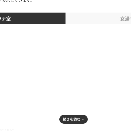
を表示しています。
ウナ室
女湯
続きを読む
2℃,15℃