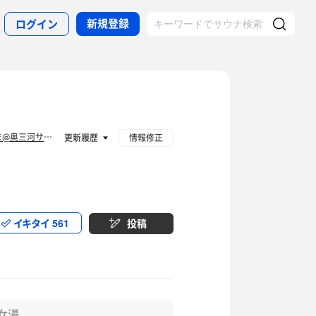
新規登録
ログイン
たくま@奥三河サ道部
更新履歴
情報修正
イキタイ
561
投稿
女湯