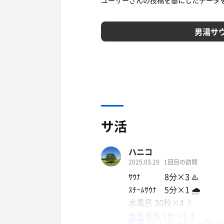
ユーザーさんの投稿を基にしたデータ
男湯サ
サ活
ハニコ
2025.03.29
1回目の訪問
ｻｳﾅ 8分×3 ♨️
ｽﾁｰﾑｻｳﾅ 5分×1 🌧
水風呂 30秒×4 💧
水壺風呂 1分×1 ⚱️
男
52℃,94℃
2