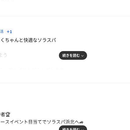
つぼし』でｻ活して,
近いが, 一度も来たことのなかった『SOLA SPA 浜北温泉』へ♨️
サ活
＋1
30最終受付。
なくちゃんと快適なソラスパ
よう
ﾙなどの看板を見ると, ｱｳﾌｸﾞｰｽｲﾍﾞﾝﾄもちょこちょこやっているよ
続きを読む
ﾞをｹﾞｯﾄ💳
から、遅ればせながらレポします
ｽﾀﾝﾌﾟｹﾞｯﾄで15施設完了♨️
いです
呂の入口。
正面に大きな炭酸泉, 右側から後ろに行くかたちで洗い場, 左手
システム
者🏆
していたので
人計30人,一番下の床にも座ったら40人は入れるｷｬﾊﾟで, TVｱﾘ, 
ースイベント目当てでソラスパ浜北へ🚙
ﾄｰﾌﾞがあり, 定時開催でｽﾀｯﾌによるﾛｳﾘｭｲﾍﾞﾝﾄがあるようだ🔥
続きを読む