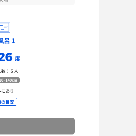
風呂 1
26
度
数： 6 人
0~140cm
外にあり
深の目安