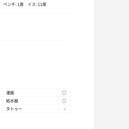
ンチ: 1席 イス: 11席
漫画
○
給水器
○
タトゥー
-