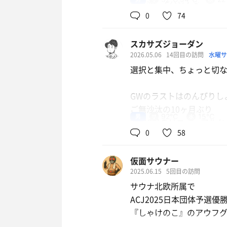
外気浴 5分×4 ☀
0
74
両親と夕食後に『磐田なな
スカサズジョーダン
本日第2Rは, 実家から一番
2026.05.06
14回目の訪問
水曜
24:00までの営業で, 23:
選択と集中、ちょっと切
22:30くらいにIN。
GWのラストはのんびりし
入口までのｲﾍﾞﾝﾄｽｹｼﾞｭｰ
ご無沙汰の10ヶ月ぶり
受付で会員登録して, 会員ｶｰﾄ
男
92℃
15℃
2月18日のリニューアル
0
58
ｻｳ活ｽﾀﾝﾌﾟﾗﾘｰ対象施設で, 
少しでも参考になれば幸
受付を通ってすぐにお風
仮面サウナー
2025.06.15
5回目の訪問
まず大きな変更点は
脱衣所から浴室に入ると, 
サウナ北欧所属で
チェックイン時の前払い
ACJ2025日本団体予選優勝
以前は精算時かなり混雑
ｻ室は, 3段で1段につき10
『しゃけのこ』のアウフグ
嬉しい改善点
ｽﾄｰﾌﾞ, 正面左手にﾛｳﾘｭｽ