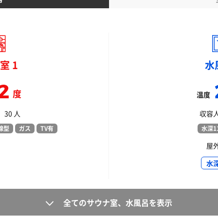
室 1
水
2
度
温度
30 人
収容人
線型
ガス
TV有
水深11
屋
水
全てのサウナ室、水風呂を表示