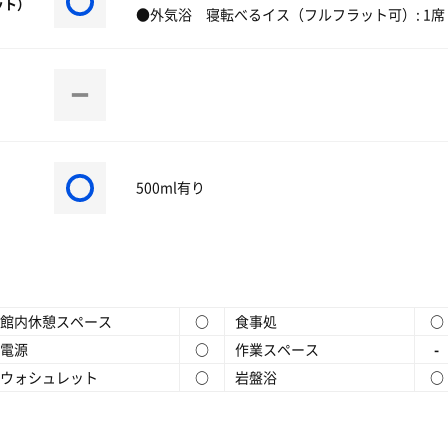
ット）
●外気浴 寝転べるイス（フルフラット可）: 1席 ベ
500ml有り
館内休憩スペース
○
食事処
○
電源
○
作業スペース
-
ウォシュレット
○
岩盤浴
○