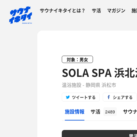
サウナイキタイとは？
サ活
マガジン
施
対象：男女
SOLA SPA 浜
温浴施設 - 静岡県 浜松市
ツイートする
シェアする
施設情報
サ活
サウ
2489
男