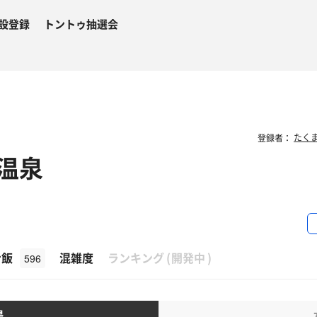
設登録
トントゥ抽選会
登録者：
北温泉
β
ナ飯
混雑度
ランキング
(
開発中
)
596
湯