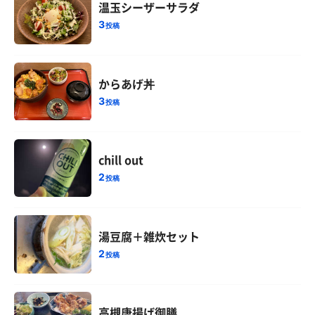
温玉シーザーサラダ
3
投稿
からあげ丼
3
投稿
chill out
2
投稿
湯豆腐＋雑炊セット
2
投稿
高槻唐揚げ御膳