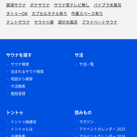
銭湯サウナ
ボナサウナ
サウナ室テレビ無し
バイブラ水風呂
タトゥーOK
カプセルホテル有り
作業スペース有り
テントサウナ
サウナ小屋
湖が水風呂
プライベートサウナ
サウナを探す
サ活
サウナ検索
サ活一覧
泊まれるサウナ検索
地図から検索
サ活検索
施設登録
トントゥ
読みもの
トントゥ抽選会
マガジン
トントゥとは
アドベントカレンダー 2025
当選発表
アドベントカレンダー 2024