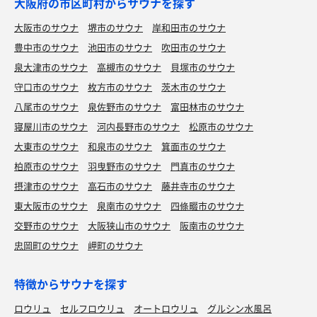
大阪府の市区町村からサウナを探す
大阪市のサウナ
堺市のサウナ
岸和田市のサウナ
豊中市のサウナ
池田市のサウナ
吹田市のサウナ
泉大津市のサウナ
高槻市のサウナ
貝塚市のサウナ
守口市のサウナ
枚方市のサウナ
茨木市のサウナ
八尾市のサウナ
泉佐野市のサウナ
富田林市のサウナ
寝屋川市のサウナ
河内長野市のサウナ
松原市のサウナ
大東市のサウナ
和泉市のサウナ
箕面市のサウナ
柏原市のサウナ
羽曳野市のサウナ
門真市のサウナ
摂津市のサウナ
高石市のサウナ
藤井寺市のサウナ
東大阪市のサウナ
泉南市のサウナ
四條畷市のサウナ
交野市のサウナ
大阪狭山市のサウナ
阪南市のサウナ
忠岡町のサウナ
岬町のサウナ
特徴からサウナを探す
ロウリュ
セルフロウリュ
オートロウリュ
グルシン水風呂