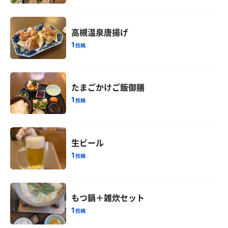
高槻温泉唐揚げ
1
投稿
たまごかけご飯御膳
1
投稿
生ビール
1
投稿
もつ鍋＋雑炊セット
1
投稿