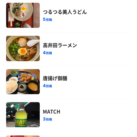
つるつる美人うどん
5
投稿
高井田ラーメン
4
投稿
唐揚げ御膳
4
投稿
MATCH
3
投稿