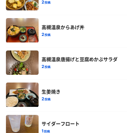
2
投稿
高槻温泉からあげ丼
2
投稿
高槻温泉唐揚げと豆腐めかぶサラダ
2
投稿
生姜焼き
2
投稿
サイダーフロート
1
投稿