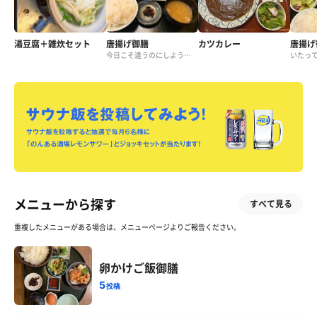
湯豆腐＋雑炊セット
唐揚げ御膳
カツカレー
唐揚げ
今日こそ違うのにしようと思ってたのに…
メニューから探す
すべて見る
重複したメニューがある場合は、メニューページよりご報告ください。
卵かけご飯御膳
5
投稿