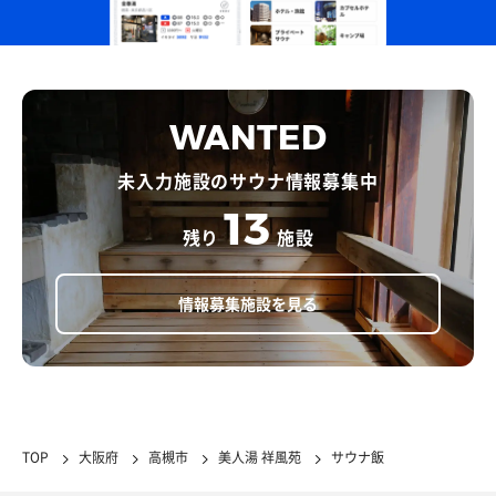
WANTED
未入力施設のサウナ情報募集中
13
残り
施設
情報募集施設を見る
TOP
大阪府
高槻市
美人湯 祥風苑
サウナ飯