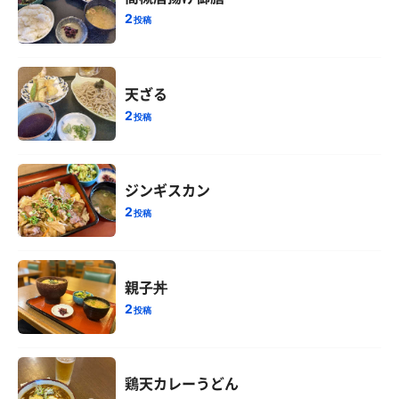
2
投稿
天ざる
2
投稿
ジンギスカン
2
投稿
親子丼
2
投稿
鶏天カレーうどん