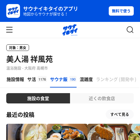
サウナイキタイのアプリ
無料で使う
地図からサウナが探せる！
対象：男女
美人湯 祥風苑
温浴施設 - 大阪府 高槻市
β
施設情報
サ活
サウナ飯
混雑度
ランキング
(
開発中
)
1176
190
施設の食堂
近くの飲食店
最近の投稿
すべて見る