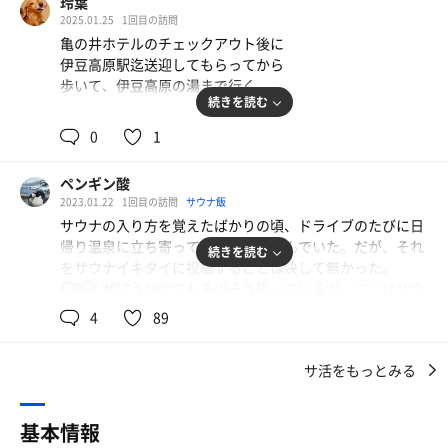
玲葉
しでしょうか。
2025.01.25
1回目の訪問
ホームページのトップページや建物の入り口にどーん！と
亀の井ホテルのチェックアウト後に
ある泥パックをしたお姉さんのインパクトがすごいです。
伊豆高原駅迄送迎してもらってから
それにしても、よく見るとなかなか美人な方ですね。ほほ
歩いて、伊豆高原の湯まで行く
えましいかぎりです。
続きを読む
お風呂に入って、サウナで汗をかいて、開いた毛穴から泥
昨日まではぽかぽか陽気だったのに
パックで皮脂の汚れを落として、ピッカピカのお肌になる
0
1
風が冷たく曇り空で肌寒さもあり
ことを考えるとワックワクします。
到着した時には、すぐに脱衣所へ
それでは、本日も己のサウナ道を追求する人生を楽しんで
ペンギン酸
まいります。
2023.01.22
1回目の訪問
サウナ飯
土産物は、湯上がりに見ることにする
サウナの入り方を覚えたばかりの頃、ドライブのたびに日
入湯料金はクーポンで割引いて貰い
#体験
帰り温泉に立ち寄ってはサ活を楽しんでいた。だが、それ
飲泉水を飲むつもりが見当たらずに
続きを読む
14:00 受付。下駄箱の鍵は個人管理。PayPay で料金を支
をサウナイキタイに投稿することは決して無かった。
風呂場へ直行したので忘れていた
払う。
当時、というか今でも多少そう思っているが、ここはサウ
88℃
男
階段をのぼると目の前は休憩所。漫画本がずらーっと並
ナに魂を売り渡した魑魅魍魎が巣食う魔窟のごときサイト
泥風呂・泥顔で撮影出来ることに
4
89
ぶ。まずは畳の休憩所でお仕事とお勉強。目の前にテレビ
で、初心者が近寄ってはならない場所とされていた。俺の
浮かれていたこともあり
があるもんだから集中できん。
中ではね(笑)。
温泉に浸かり、旅行中最後にして
サ活をもっとみる
サウナに入れる時間が長めになる
15:00 サ活。
あの頃に訪れた施設のほとんどは、再訪した際に俺のサ活
階段を下りて浴室フロアへ。目の前に泥顔写真館。
として投稿している。が、ほとんどなので例外がある。
脱衣所から浴室へ行く時に少し躊躇う
基本情報
脱衣所。ん、ここは…泥顔写真館でわちゃわちゃしてる女
過去にサ活をしたのに投稿がない唯一の施設、それが当館
浴室に行くと、アヒルちゃんが