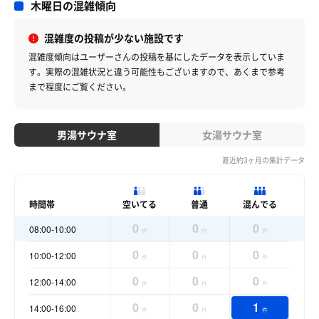
木曜日の混雑傾向
混雑度の投稿が少ない施設です
混雑度傾向はユーザーさんの投稿を基にしたデータを表示していま
す。
実際の混雑状況と違う可能性もございますので、あくまで参考
まで程度にご覧ください。
男湯サウナ室
女湯サウナ室
直近約3ヶ月の集計データ
時間帯
空いてる
普通
混んでる
0
0
0
08:00-10:00
件
件
件
0
0
0
10:00-12:00
件
件
件
0
0
0
12:00-14:00
件
件
件
0
0
1
14:00-16:00
件
件
件