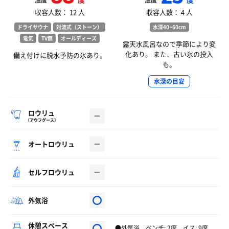
温度
温度
収容人数： 12 人
収容人数： 4 人
ドライサウナ
対流式（ストーン）
水深40~60cm
電気
TV無
オールディーズ
露天水風呂なので季節により変
化あり。 また、古い氷の投入
備え付けに脱水予防の氷あり。
も。
水深の目安
ロウリュ
（アウフグース）
オートロウリュ
セルフロウリュ
外気浴
休憩スペース
●外気浴 ベンチ: 2席 イス: 9席