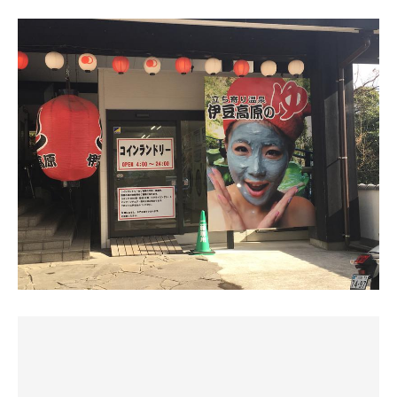
子たちから、脱衣所でうろうろしてる男子の息子さんが見
なのです!!
沢山浮いている浅瀬の風呂があり
えてしまうんじゃないのか⁈
タイミングよく親が子供と遊ばれていたので
浴室。左側に洗い場 8つ。右側に各種浴槽。正面には二重
それだけなら「ｱｯﾊｲ」で済む話だが、今日伊豆高原まで足
子供用と判断出来て良かった
扉。二重扉の途中にサウナ室。二重扉を抜けると露天スペ
を運んだのには理由がある。
ース。露天スペースには露天風呂、泥パックコーナーがあ
先日、掛川で買い求めたお茶が妻に大好評で、早くもスト
知らなかったら足湯？とか思い
る。
ックの底が見えてきたのだ。
踏み入れていたかもしれない
代わりに去年買った「ぐり茶」を出したらこちらも好評。
1セット目: 1.5kg減 ------
このままでは俺たちが飲むお茶が無くなってしまう……。
洗体を済ませてから内湯で
内風呂、サウナ、水風呂、サウナ、水風呂、サウナ、水風
冷えている身体を温めつつ
呂、外気浴、露天風呂、水シャワー。
〜
露天風呂の方へ目を向けると
サウナ室が見えたので
内風呂。まずは体を温めて瘦せやすい身体をつくる。なん
国道134号と135号を走ること2時間。
先に毛穴を広げ汗腺を良くしようと入室
だかこのお風呂、落ち着くなぁ。ほっとする瞬間。
伊東市街の「ぐり茶の杉山」で茶葉を、スーパーAOKIでお
サウナ 87度。鉄板の上にストーンが乗ったストーブがが
昼のお寿司を購入。
程よい熱さのサ室でじっくり発汗させ
んばってる。入口入って左側に二席。ストーブを挟んで2
あとは……やっぱりお風呂入りたい！
身体がほんのり汗ばんで気持ちよく
段 L字型。結果、表現としては変則 2段コの字型。背中の
なりかけてきたところで露天風呂へ
板が新しい。
お昼時に来たら意外と空いている。
窓からは露天スペースの自然を眺めることができる。静か
観光客は国道沿いのお店で海鮮とか食べている時間帯で、
泥風呂の場所を確認してから露天風呂へ
なピアノの曲が流れてる。快適セッティングでノンビリと
俺はそのあたりの事情をきちんと計算に入れてある(笑)。
階段を上がっていき、奥のくつろぎ湯から
滝汗。
PayPayで支払い、いったん階段を上がってまた階下へ。
ぬるめの湯に浸かり、曇り空を見上げつつ
水風呂。体感温度 17度。露天スペースに出て左側にあ
脱衣場のロッカーが公立高校的なショボさだが、お風呂の
晴れてきたら眺めは良いだろうと思い
る。膝ほどの深さ。キャパ 2人くらいかな。