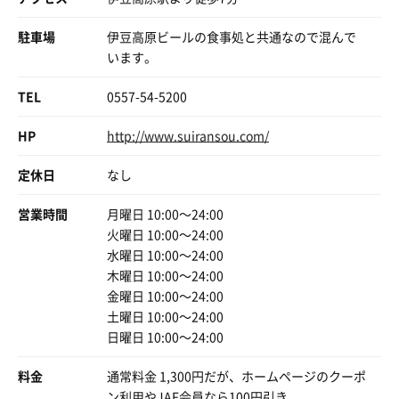
１回目は軽めの泥顔で恐る恐る入浴
〜
駐車場
伊豆高原ビールの食事処と共通なので混んで
壺湯にお客さんがいなくなったのを見て
２回目の泥パックはタップリ塗り入浴
います。
わざわざここへサ活に来る人は少ないんだろう。
３回目で他のお客さんの泥顔写真を見て
しかし、当館にはコインランドリーが併設されていて、回
顔全体に盛り付けで泥顔で
TEL
0557-54-5200
している間に風呂に入れるので、特にバイクや自転車での
素顔がわからないように肌を隠して
旅行と組み合わせるなら押さえておくべき施設である。
もう一度よく説明を読んで泥顔撮影
HP
http://www.suiransou.com/
インカメにするのを忘れて失敗したけど
あ、泥顔写真もアップしておきます(笑)。
フレームを変更して撮影
定休日
なし
泥顔で何度か入浴して
営業時間
月曜日 10:00〜24:00
面白さと楽しさで充分満足出来た
火曜日 10:00〜24:00
水曜日 10:00〜24:00
湯上がり後は、休憩スペースに
木曜日 10:00〜24:00
畳の上で横になり寛ぎつつ
金曜日 10:00〜24:00
外気浴をしに外に出るとハンモックもあり
土曜日 10:00〜24:00
飲泉水が無料で飲めるのはありがたった
日曜日 10:00〜24:00
料金
通常料金 1,300円だが、ホームページのクーポ
ン利用やJAF会員なら100円引き。