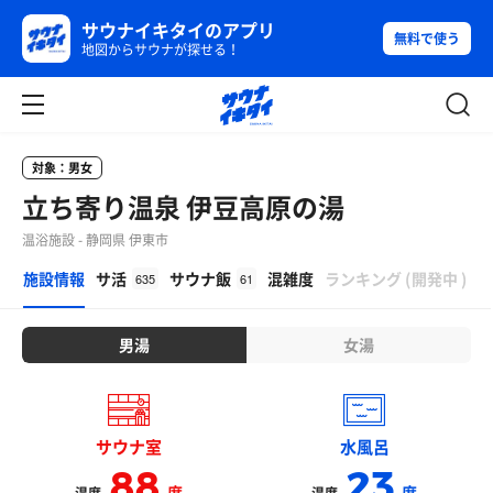
サウナイキタイのアプリ
無料で使う
地図からサウナが探せる！
対象：男女
立ち寄り温泉 伊豆高原の湯
温浴施設 - 静岡県 伊東市
β
施設情報
サ活
サウナ飯
混雑度
ランキング
(
開発中
)
635
61
男湯
女湯
サウナ室
水風呂
88
23
度
度