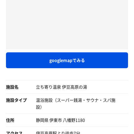
価値はロッカーでは決まらない。
ゆったり疲れを流したくなっていたのに
外気浴。露天スペースのととのい椅子に座って休憩。今日
大声で喋る客がいるので
の天気は晴れ。木々に囲まれた空間で落ち着く。
浴室内は普通のお風呂。アヒルのおもちゃで戯れてから露
我慢の限界になる前に…
露天風呂。奥のぬるめのゲルマニウムの湯。これがまた気
天へ。ここは三段重ねの露天風呂があり、それぞれ違った
トボトボと階段を降りて
持ちいい。離れたくない。
趣きを楽しめる。
あつ湯でじっくり浸かる羽目に
水シャワー。炭酸ミストショットガンで頭皮や全身を刺
あと忘れちゃいけないのが泥湯。泥パックも置いてあり、
激。酸素を吸収して健康になる。その横の立ちシャワーで
泥顔を写真におさめることもできる！
こちらは静かに入浴されている
全身を洗浄、冷却して終了。
お兄さんが一人な為、風呂も狭いが
サウナ室は浴室と露天の継ぎ目から入る。
少し離れたとはいえ声が響いてがっかり
来たときは空いてたのだが、帰るころには学生さんのよう
定員10名くらいか。壁や床の木材が多少ケバ立ってはいる
googlemapでみる
な若い子たちがたくさん来てて混み始めてた。
ものの、良い香りがする。
仕方なく露天風呂の正面にある
やや低めの温度でドライなので、みんな長居してなかなか
露天風呂で寛ぐことにする
席が空かない。館内のコミックを持ち込んで読んでいる客
もいる。自由だなオイ！
程よく汗が出始めたところで泥風呂へ
施設名
立ち寄り温泉 伊豆高原の湯
水風呂は水温不明。17℃くらいじゃないかな。流しっぱな
壺湯へ行く前に泥を塗り、撮影機の前に…
施設タイプ
温浴施設（スーパー銭湯・サウナ・スパ施
しになっていて、水質も悪くない。
使い方をみてもよくわからずに諦め
設）
壺湯へ泥顔にして入浴
外気浴は露天のいろんなところに椅子がある。
階段を上がったところにある為
まあ必ず座れるんだけど、今日の気温は7℃。風が吹くと
住所
静岡県 伊東市 八幡野1180
少し周りを見渡せる
ちょっと寒い。
タワシは何に使うのだろうか？と謎
前回俺が行ったのは夏で、その時はとても快適だった。
アクセス
伊豆高原駅より徒歩7分