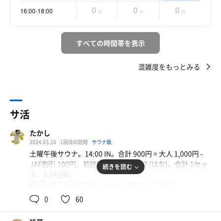
0
0
0
16:00-18:00
件
件
件
すべての時間帯を表示
混雑度をもっとみる
サ活
たかし
2024.03.16
1回目の訪問
サウナ飯
土曜午後サウナ。14:00 IN。合計 900円 = 大人 1,000円 -
JAF割引 100円。初訪問。下駄箱は 87 (はな)。合計 1セッ
続きを読む
ト、1.5kg減。
泥パック、炭酸ミストショットガン、ととのう。
87℃
17℃
男
0
60
#前口上
「泥美人」のお時間がやってまいりました。いかがお過ご