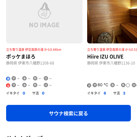
立ち寄り温泉 伊豆高原の湯 から0.44km
立ち寄り温泉 伊豆高原の湯 から0.5
ぐり茶ソフト(400円)
ポッケまほろ
Hiire IZU OLIVE
スプーンで混ぜて食べる。風の強い日に外で食べると
静岡県 伊東市八幡野1208-68
静岡県 伊東市八幡野1136-10
抹茶が飛んでいく。
男
80 ℃
女
共
用
イキタイ
サ活
イキタイ
サ活
0
0
6
3
サウナ検索に戻る