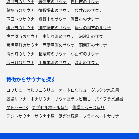
磐田市のサウナ
焼津市のサウナ
掛川市のサウナ
藤枝市のサウナ
御殿場市のサウナ
袋井市のサウナ
下田市のサウナ
裾野市のサウナ
湖西市のサウナ
伊豆市のサウナ
御前崎市のサウナ
伊豆の国市のサウナ
牧之原市のサウナ
東伊豆町のサウナ
河津町のサウナ
南伊豆町のサウナ
西伊豆町のサウナ
函南町のサウナ
清水町のサウナ
長泉町のサウナ
小山町のサウナ
吉田町のサウナ
川根本町のサウナ
森町のサウナ
特徴からサウナを探す
ロウリュ
セルフロウリュ
オートロウリュ
グルシン水風呂
銭湯サウナ
ボナサウナ
サウナ室テレビ無し
バイブラ水風呂
タトゥーOK
カプセルホテル有り
作業スペース有り
テントサウナ
サウナ小屋
湖が水風呂
プライベートサウナ