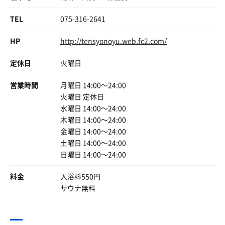
サ室でてすぐの水風呂へ。
TEL
075-316-2641
ドバドバと深めの浴槽に注がれる18℃の水に
体を沈め、清々しい水を楽しみます。
HP
http://tensyonoyu.web.fc2.com/
休憩は露天の長椅子で。
定休日
火曜日
すっかり冷ました体は
夏の暑さを感じないほど爽やか。
営業時間
月曜日 14:00〜24:00
清涼感いっぱいな思いでととのいました。
火曜日 定休日
水曜日 14:00〜24:00
温泉だけでも十分良いのに
サウナもついて450円とは驚きです。
木曜日 14:00〜24:00
次回は長時間楽しみたいと思います。
金曜日 14:00〜24:00
土曜日 14:00〜24:00
（一度投稿削除しました。
日曜日 14:00〜24:00
大切なコメント、画像化しました。）
料金
入浴料550円
サウナ無料