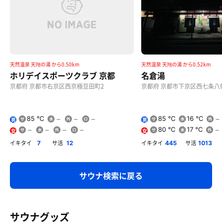
天然温泉 天翔の湯 から0.50km
天然温泉 天翔の湯 から0.52km
ホリデイスポーツクラブ 京都
名倉湯
京都府 京都市右京区西京極豆田町2
京都府 京都市下京区西七条八
85 ℃
85 ℃
16 ℃
男
男
80 ℃
17 ℃
女
女
イキタイ
サ活
イキタイ
サ活
7
12
445
1013
サウナ検索に戻る
サウナグッズ