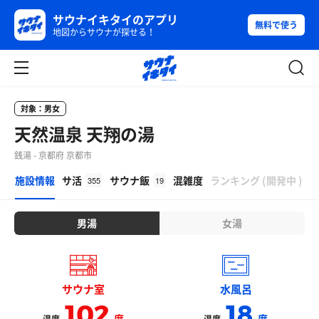
サウナイキタイのアプリ
無料で使う
地図からサウナが探せる！
対象：男女
天然温泉 天翔の湯
銭湯 - 京都府 京都市
β
施設情報
サ活
サウナ飯
混雑度
ランキング
(
開発中
)
355
19
男湯
女湯
サウナ室
水風呂
102
18
度
度