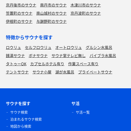
京丹後市のサウナ
南丹市のサウナ
木津川市のサウナ
笠置町のサウナ
南山城村のサウナ
京丹波町のサウナ
伊根町のサウナ
与謝野町のサウナ
特徴からサウナを探す
ロウリュ
セルフロウリュ
オートロウリュ
グルシン水風呂
銭湯サウナ
ボナサウナ
サウナ室テレビ無し
バイブラ水風呂
タトゥーOK
カプセルホテル有り
作業スペース有り
テントサウナ
サウナ小屋
湖が水風呂
プライベートサウナ
サウナを探す
サ活
サウナ検索
サ活一覧
泊まれるサウナ検索
地図から検索