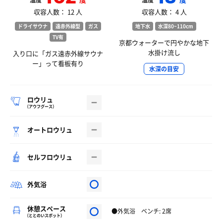
温度
温度
収容人数： 12 人
収容人数： 4 人
ドライサウナ
遠赤外線型
ガス
地下水
水深80~110cm
TV有
京都ウォーターで円やかな地下
水掛け流し
入り口に「ガス遠赤外線サウナ
ー」って看板有り
水深の目安
ロウリュ
（アウフグース）
オートロウリュ
セルフロウリュ
外気浴
休憩スペース
●外気浴 ベンチ: 2席
（ととのいスポット）