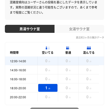
混雑度傾向はユーザーさんの投稿を基にしたデータを表示していま
す。
実際の混雑状況と違う可能性もございますので、あくまで参考
まで程度にご覧ください。
男湯サウナ室
女湯サウナ室
直近約3ヶ月の集計データ
時間帯
空いてる
普通
混んでる
0
0
0
12:00-14:00
件
件
件
0
0
0
14:00-16:00
件
件
件
0
0
0
16:00-18:00
件
件
件
1
0
0
18:00-20:00
件
件
件
0
0
0
20:00-22:00
件
件
件