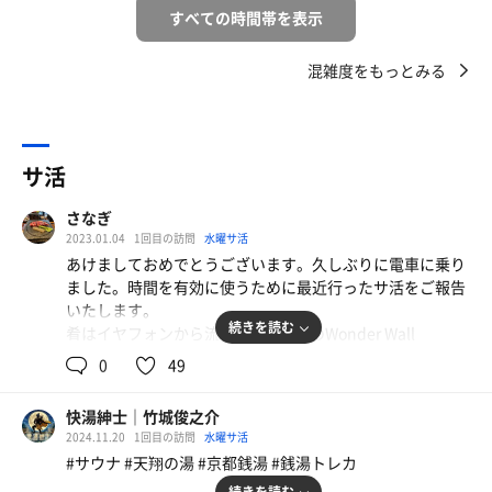
すべての時間帯を表示
混雑度をもっとみる
サ活
さなぎ
2023.01.04
1回目の訪問
水曜サ活
あけましておめでとうございます。久しぶりに電車に乗り
ました。時間を有効に使うために最近行ったサ活をご報告
いたします。
続きを読む
肴はイヤフォンから流れるPUNPEEのWonder Wall
feat.5lack（久しぶりに会った兄の結婚報告を聞き、兄弟
0
49
愛を歌ったこの曲を聞いてしみじみしてます）と微かに聞
こえる知らないおばさんの世間話。
快湯紳士｜竹城俊之介
2024.11.20
1回目の訪問
水曜サ活
さて待望の2023年初投稿は、2022年に行った天然温泉天
#サウナ #天翔の湯 #京都銭湯 #銭湯トレカ
翔の湯。