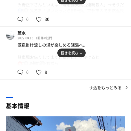
続きを読む
ここは、私がサウナにのめり込もうと思わせてくれた恩師
火野正平さんといえば「混浴露天風呂連続殺人」→そうだ
のような存在。
温泉に入ろう！思いたったら即行動。京都市内で天然温泉
120℃
男
といえばここ！
その日は、イヤフォンをさしてとぼとぼと15分ほど歩いて
0
30
行きました。そうそう、この時に聞いていたのもPUNPEE
↓
の曲。音楽は思い出を彩ってくれるし蘇られてくれるスパ
麓水
イスみたいですね。
2022.08.13
1回目の訪問
天然温泉に入りたい想いが頂点に達し、気がついたら自転
音楽はなんぼあってもいいですからね〜（ミルクボーイ
源泉掛け流しの湯が楽しめる銭湯へ。
車漕いてた自分、キライじゃない。
風）
続きを読む
温泉は最後の愉しみに残しておいて、まずは水曜サ活！
駐車場お借りしてますと番台に声をかけると
身体洗ってサウナ室へ。温度計が120度近く……って高い
ただサウナは無音もしくは、テレビの雑音くらいで充分派
奥さんが微笑みながら
94℃
18℃
女
なあ。でも大丈夫。なんかゆっくり入れそうな感じ。温度
です。みなさんはどうですか？
車が映されたモニターを指さします。
にビビっちゃダメだ。自分の感覚を信じてゆったり着席。
0
8
駐車時間は2時間までだそうです。
ふとストーブの周りを見ると、手書きの「水を掛けるな」
さて天翔の湯。正真正銘京都で初めて入るサウナ。
的メッセージを発見。壁に直書きの文字がなんとなくホラ
緊張と期待でドキドキしながら入店。
サ活をもっとみる
券売機で入浴券を購入し、脱衣室へ。
ーゲームっぽいフォントで何だか怖い。いやいやいやいや
ここで初めて券売機で券を買うのかと知る。（なか卯と一
男性側は暖簾の開口入り口、
いいんです！いいんですコレで。ビビらせる位で調度良い
緒か。）
女性側は引き戸を引いて入場します。
んだよ。水かけたら絶対ダメなんだから。ストーブ壊れち
基本情報
そして450円なのかと知る。（親子丼並と一緒か。）
ゃったら終わりなんだから。サウナストーブに水、ダメ、
脱衣はとにかくシンプル。
絶対！
脱衣所。自分の服をそのままロッカーに詰め込む。（あの
煌びやかさの全く感じない空間に
てなことを考えてるうちに、気がつくと結構長いこと入っ
茶色いかごに服をいれてロッカーに入れるシステムである
妙な落ち着きを感じます。
ている事に気づく。温度表示の割に長く入れます。相性良
ことを知るのはもう少し後の話。この時そのかごの存在自