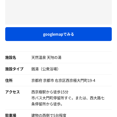
ざいます。 いや別に便秘じゃないけどw
そんな湯では塩分が多いせいか、
着替えて自転車漕いで、急速に冬の寒さを感じさせる夜空
そして外気浴。
脱力すると心なしか
を眺めながら帰宅。家でご飯を食べててはたと気づきまし
外にあるベンチに座る。目を瞑ってみる。
普通の湯より腕が浮きやすく感じます。
たね。「あんまり湯冷めしてない……っていうかまだホカ
心臓が高鳴る。血が勢いよくながれる。身体の音が聞こえ
ホカしている」
る。世界がぐるぐる回りだす。
温泉成分をたっぷり体に染みこませ、 サウナへ。
塩化物泉=熱の湯の名前………伊達じゃなかったです（個
人の感想です）
googlemapでみる
おめでとうございます。整いました。
TVのない薄暗いコンパクトなサ室は
1セット目にして。
対面１段ベンチ。 ６人入るといっぱいです。
温度計は94℃ですが、
その後、繰り返すこと4セット。
マイルドな体感で じんわりと温めていきます。
施設名
天然温泉 天翔の湯
根こそぎ天に翔んでいきました。
燻んだ銀色のストーブにストーンがのっています。 ス
天翔の湯恐るべし。
施設タイプ
銭湯（公衆浴場）
トーンには水かけ禁止と
めでたく新しい自分に生まれ変わりました。
ストーブ囲いのレンガに直に書かれていますが、
サウナ男の誕生です。
住所
慣れた手つきの常連さんは
京都府 京都市 右京区西京極大門町19-4
床やベンチにタオルを絞って
乾きがちなサ室に潤いを与えます。
アクセス
西京極駅から徒歩15分
デザートに露天風呂。
市バス大門町停留所すぐ。または、西大路七
どうやらここの露天風呂の水は飲めるよう。
塩化物泉に浸かった効果か、
条停留所から徒歩。
飲んでみる。
しだいに体表にはジリジリと
グヘエｴ
太陽に当たっているかのような熱を感じ始めます。
駐車場
建物の西側で5台程度