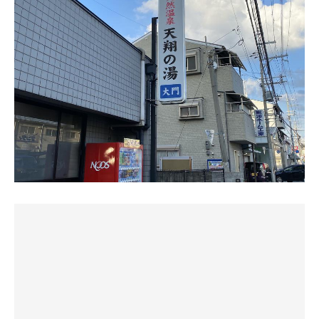
いのかしら。一旦退室して水風呂へ、そして露天風呂脇で
体にきづいていない。）
いつものごとく ぼんぼんとロッカーに物を
外気浴。やはり外気浴はめちゃめちゃ気持ち良いです。
入れ終わったたところで
2セット目に入ると温度が113度になってました。「あれ？
体を清めて。よしとりあえず全部の風呂に入ってみよう。
ここは京都銭湯だった事を思い出します。
さっきの勘違いかな？」とか幻惑されましたが、3セット
ゼットバスに電気風呂にサウナ露天風呂一般的な作り。
積まれた脱衣カゴを手に取り
目は120度。扉の開け締めとかで温度が変わりやすいのか
荷物を入れ直してロッカーを施錠し浴室へ。
もしれない。でも感覚的にはあんまり温度変わった感じな
よしサウナ。とりあえずやってみよう。
く、3セットともすんごく気持ち良かったです。
こじんまりした浴室内は手前に湯船と洗い場、
サウナ&外気浴を満喫しまくったので、いよいよ天然温泉
1セット目。あちぃ。
奥にサウナ、水風呂、暦湯、
へ。塩化物泉は塩の成分が皮膚に膜を作って湯冷めしにく
サウナってこんなにあついもんなん？
さらに奥が露天スペースになっており、
い、別名「熱の湯」と言われています。ホンマかどうか半
あつくなってきたから出よう。
源泉掛け流しの塩化物泉が楽しめます。
信半疑ながら、露天風呂の周りに「長湯、湯あたりに注
（がむしゃらなため時間など気にしてません。）
意」って警告メッセージが割と強めに書いてあるのが何だ
見た事のないシャワーハンドルに
か怖い。
水風呂。やべぇ。まじでこんな冷たいのに入るん？小さい
関心しつつも苦労しながら洗体し
私は温泉慣れしてないので長湯の感覚に、はっきり言って
子も見てるしかっこいいところ見せたろ。（がむしゃらな
温泉に入ります。
自信なし。「入りすぎないようにしよう」と注意しつつ入
ため水風呂の本質を見失ってます。）
微かに緑がかったようにも見える
りましたが、想像以上に気持ちの良い湯加減と泉質に感
透明度30%位のお湯です。 いい湯です。
激。こんな素敵な天然温泉が町銭湯価格ってマジか！
ざぶーん。
温冷浴している人も多くいます。
首まで浸かってホカホカしてきたので、湯あたりしないう
なんやこれ！！！
ちにあがることに。そういえばここの温泉は飲めるんで
思わず声にならない声が心の中ででる。「ゔあ゛
まずはぼんやり過ごします。
す。壁から湧き出す温泉水を飲む人生初のトライ。思った
ぁ゛〜〜」
飲泉してみると、しょっ辛くて不味いです。
程しょっぱくなかったです。ちなみに効能は便秘改善でご
何者にも変え難い快感。