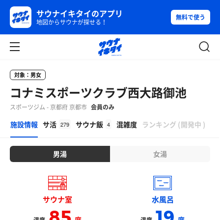
サウナイキタイのアプリ
無料で使う
地図からサウナが探せる！
対象：男女
コナミスポーツクラブ西大路御池
スポーツジム - 京都府 京都市
会員のみ
β
施設情報
サ活
サウナ飯
混雑度
ランキング
(
開発中
)
279
4
男湯
女湯
サウナ室
水風呂
85
19
度
度