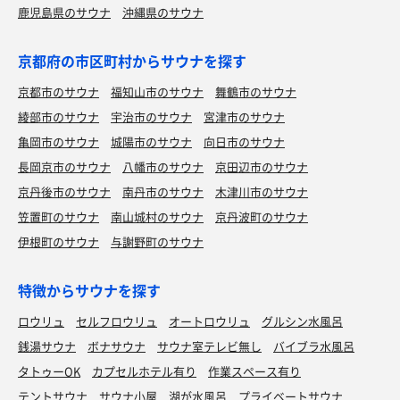
鹿児島県のサウナ
沖縄県のサウナ
京都府の市区町村からサウナを探す
京都市のサウナ
福知山市のサウナ
舞鶴市のサウナ
綾部市のサウナ
宇治市のサウナ
宮津市のサウナ
亀岡市のサウナ
城陽市のサウナ
向日市のサウナ
長岡京市のサウナ
八幡市のサウナ
京田辺市のサウナ
京丹後市のサウナ
南丹市のサウナ
木津川市のサウナ
笠置町のサウナ
南山城村のサウナ
京丹波町のサウナ
伊根町のサウナ
与謝野町のサウナ
特徴からサウナを探す
ロウリュ
セルフロウリュ
オートロウリュ
グルシン水風呂
銭湯サウナ
ボナサウナ
サウナ室テレビ無し
バイブラ水風呂
タトゥーOK
カプセルホテル有り
作業スペース有り
テントサウナ
サウナ小屋
湖が水風呂
プライベートサウナ