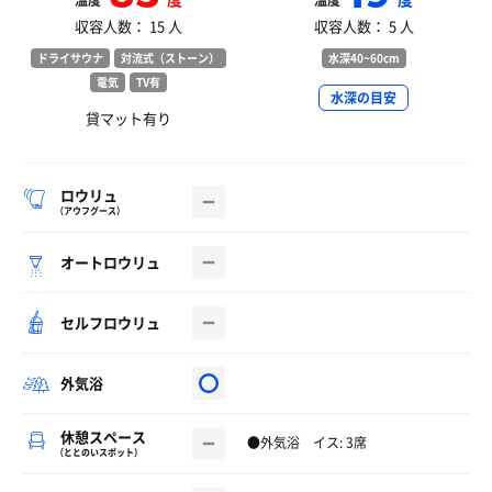
温度
温度
収容人数： 15 人
収容人数： 5 人
ドライサウナ
対流式（ストーン）
水深40~60cm
電気
TV有
水深の目安
貸マット有り
ロウリュ
（アウフグース）
オートロウリュ
セルフロウリュ
外気浴
休憩スペース
●外気浴 イス: 3席
（ととのいスポット）