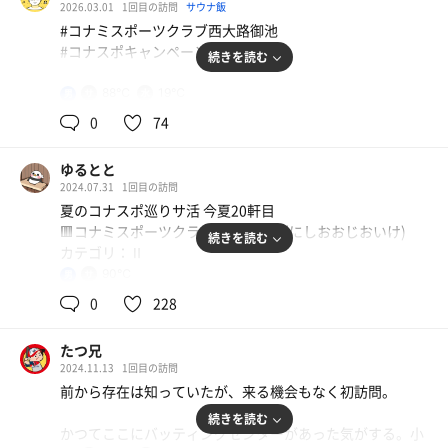
2026.03.01
1回目の訪問
サウナ飯
#コナミスポーツクラブ西大路御池
#コナスポキャンペーン活
続きを読む
88℃
19℃
男
夜勤明け〜の荷物🎒持ったまま南海➡️メトロ➡️阪急で京都
0
74
へ🚃
ゆるとと
淡路でお連れさんと合流して特急🚄で桂で乗り換えして西
2024.07.31
1回目の訪問
院へ🚃
夏のコナスポ巡りサ活 今夏20軒目
🟥コナミスポーツクラブ西大路御池(にしおおじおいけ)
続きを読む
西院から西大路を北上して御池通りへ🚶🏻‍➡️来てから歩い
カテゴリ：Ⅱ
てて思ったけどこの辺日曜やってるランチの店ほとんど🈚️
90℃
男
いやん⁉️😩
京都で◯◯巡り、といえば…？🤔
0
228
そう、コナスポ巡りですよね！(⁉️😳
とりあえず開いてるインド🇮🇳カレー屋さんでお昼食べて
😋14時頃IN❣️
たつ兄
てなわけで、やってきました京都まで！👘
2024.11.13
1回目の訪問
真夏の京都は日傘をさしても日陰を歩いても、あっつーい
🈁はコナスポ未踏の京都(全5店)でも温浴施設が充実してる
前から存在は知っていたが、来る機会もなく初訪問。
ですね🥵⛱️
とウワサの店🤔(カテゴリーⅡ/京都はⅢ以上🈚️)
続きを読む
かつてここにバッティングセンターがあった気がする。小
大阪は茨木を発ち、JR円町駅から歩いて南下。途中、冷房