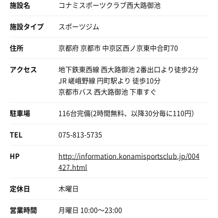
きく無いのかな？とタカを括っていました。
施設名
コナミスポーツクラブ西大路御池
その分、先入観と実際の浴室の広さとのギャップに驚きま
サウナ🧖がまずまず良くてととのいスペースも近いので水
したね☺️
風呂ももうちょい🤏頑張って欲しい🥹
施設タイプ
スポーツジム
プール無しで浴室広いのは、コナスポ大阪ステーションシ
ティと同じパターンですな😃
🚙も🅿️2時間無料なので他との兼ね合いで🚙で来るのもあ
住所
京都府 京都市 中京区西ノ京東中合町70
りかも⁉️🤔
今回は徒歩で訪れましたが、施設利用者は駐車場2時間無
アクセス
地下鉄東西線 西大路御池 2番出口より徒歩2分
料です🚗
コナスポキャンペーンもあと1カ月🤔行こうと思ってた目
JR 嵯峨野線 円町駅より 徒歩10分
ぼしいトコはもう行けたのであとはどうするかな❓まあ夜
京都市バス 西大路御池 下車すぐ
勤明けの近場利用は続くと思うけどネ🙄
駐車場
116台完備(2時間無料、以降30分毎に110円）
TEL
075-813-5735
HP
http://information.konamisportsclub.jp/004
427.html
定休日
木曜日
営業時間
月曜日 10:00〜23:00