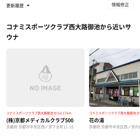
情報修正
更新履歴
コナミスポーツクラブ西大路御池から近いサ
ウナ
チーズナンランチとスペシャルな何か😂
何で京都まで来てナン🫓食ってんのやろか⁉️😂…と言い
つつしっかりナン🫓のおかわり貰う🤪
コナミスポーツクラブ西大路御池 から0.17km
コナミスポーツクラブ西大路御池 から
(株)京都メディカルクラブ500
花の湯
京都府 京都市中京区西ノ京下合町11-18
京都府 京都市中京区西ノ京内