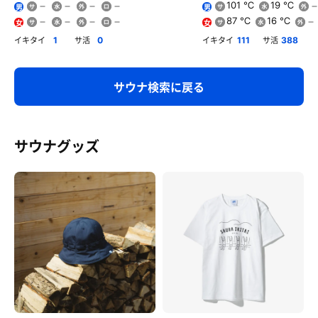
101 ℃
19 ℃
男
男
87 ℃
16 ℃
女
女
イキタイ
サ活
イキタイ
サ活
1
0
111
388
サウナ検索に戻る
サウナグッズ