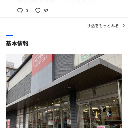
初なのでチェックイン☑️でパトライト🚨回りスタッフさん
中学生の時によく通っていたのを今思い出した。
90℃
18℃
男
の効いたseriaで涼みつつ、徒歩10分
に説明受ける&お連れさんの同伴利用の受付💁
0
52
初回訪問ということもあり受付時に軽い説明。3,000円で
マシンジムやスタジオはありますがプールはありませんの
1Fロビーに休憩コーナーあって食事とかしても良いらしい
カウンセリングとマンツーマントレーニングを受けられる
で、今回は温泉・サウナを楽しみました😀
🙆🏻お弁当屋🍱さんあったので買って来て食べても良かっ
サ活をもっとみる
とのことで、今度やってみたい。
たな❓😜
帰りは地下鉄西大路御池駅の入口まで徒歩2分ほど。こっ
筋トレ、プログラム、クロストレーナーをこなしてトレー
ちの駅は近くて、すぐに地下の日陰へ行けるので良きです
基本情報
ロッカールームの奥に浴室ありと聞いて🤔一応マシンジム
ニングは終了。
ね！😃
の場所も聞いておく❣️(使わんけど🤪)
西大路になると土地に余裕があるのか、あるいはバブル末
🟧浴室
ロッカーに会員証(カード💳/古いタイプ)を使うらしいが私
期にできたのか（よう知らんけど）、受付もジムも更衣室
🔥ドライサウナ
はwebページの会員証なので🤔お連れと同じくビジター用
も大浴場も広々とした豪勢な造り。
熱源：長方形の対流式ストーブ2台
のカードを貰う(帰りに返却)
訪問時の温度：90℃
コナミスポーツに初めて来たけど、どこでもそうなのか
体感温度：4高温
温浴自慢だけあってキレイでまあまあイイ感じ👌ロッカー
な。
座席：字型 段
扉🚪の裏の装置にカード💳を差し込み着替えて施錠🔒🆗
サウナマット：ビート板のみ
サウナ室も大きいし、湯船も4つあって、ガランの数も多
時計：12分計
浴室入ってすぐ⬅️⬆️に📺が👀正面に並ぶ各種浴槽から観る
い。スーパー銭湯に劣らずのジムの大浴場を超越した広
テレビ：あり
らしい😅
さ。
におい：4中
ギリ慣れましたが、においがもったいないですね😓
⬅️にシャワーブース🚿と洗い場その奥にサウナ🧖
サウナからスタート。テレビを見ながら10分。
ストーブ周りの構成がコナスポ北浜と似ています。ストー