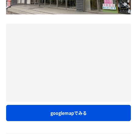
ブ直上にヒノキチップ用のステンレス箱がありますが、効
➡️に各種浴槽(ミルキー風呂/白湯・寝湯/水風呂)
チラー入りの水風呂で体を冷やして、露天のプラスチック
果は切れてそう。新しいヒノキチップ補充したら、ちょっ
椅子で休憩。
とは香りが良くなりそう？
定番のバイブラ湯の代わりがミルキー風呂なのは大阪ステ
熱感はとてもイイです👍
ーションと同じ❣️
1セット目からいい具合にキマった。
💧水風呂：体感20℃ほど
浴室正面出て露天風呂(光明石温泉)とプラ椅子3脚の休憩ス
2セット目は下茹でして7分。
広さ：6人サイズで広い！
ペース
3セット目は下茹でなしの8分。
🪑休憩：露天にガーデンチェア3脚あり
サウナ🧖は最近座面と床板張り替えしたらしく(女性側は
これはサウナーにウレシイ配慮ですね😄
まだかも⁉️🤔)北浜より新しいかも❓…🈁でもウレタンマッ
計3セット。
休憩していると、腕にほんのりあまみが咲いていました🌸
ト利用するが座面や床面はむき出しの板なので👀しばらく
したら臭いが気になって来るんだろうなぁ⁉️🙄
締めは温冷交代浴。
♨️風呂
内湯には浴槽が広いミルキーバス、寝湯2席、白湯
今日はタオルシボラーは居らんかったけど🤔水風呂上がっ
露天風呂もあり、準天然温泉の光明石温泉。浴槽内の隅
てベタベタのまま入るヤツは居ったネ🫣
に、泉源体収納ステンレスケースが沈んでいます。
サウナはL型3段+2段で90℃前後表示で体感もまずまず🥵
サウナだけでなく、お風呂側向きにもテレビが付いていて
googlemapでみる
🥵
良いですね😃📺
水風呂は8名くらい入れそうな広さなんだけど🤔浅めでヌ
プール無しは事前リサーチで把握していたため、規模は大
ルい❣️(表示🈚️体感19℃前後か❓下手すると20℃⁉️🥺)