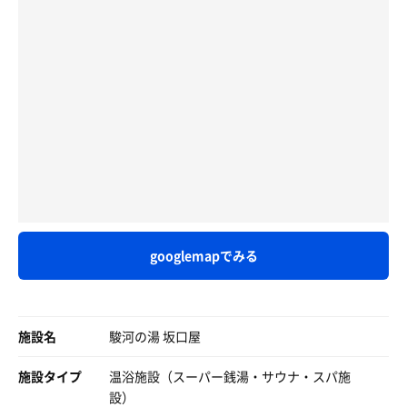
街の明かりが瞬き、空の色が変わっていく
💡温度が高くなる頭をサウナハットを
さんがいないのだろう。
様子が美しい🥹
被る事によって頭部の【のぼせ】を遅らせて
マジックアワーに出会えた
身体をサウナ浴する時間を伸ばせる✨
#サウナ体験
青と赤の世界
(※無理は禁物🙅‍♂)
3F が浴室フロア。
自然が織りなす情景
脱衣所。精算バンドの番号のロッカーを利用。富士山伏流
何だかもの凄く感動してしまった😭
💡髪の保護👩
水の飲み水をゴクリ。うまし。
思わず泣きそうになるくらいの美しい景色
サウナの高温は、髪の主成分であるタンパク質
心のシャッターがこの光景を焼き付けようと
（ケラチン）を熱変性させ
浴室。右側の壁沿いに洗い場。正面に内湯と薬湯。
パシャパシャ光景を切り取る音が
キューティクルの剥がれやすくすることで
左側の扉から露天スペースへ。
自分の中でしていた
パサつきや枝毛、色落ちなどの
露天スペースには源泉掛け流し風呂、ジャグジーバス、露
⚠️ダメージを引き起こします
天風呂。奥に水風呂と備長炭サウナ。ベンチが二脚、ごろ
サウナは遠赤外線
🈁でサウナハットを被る事で
寝処は畳 2人分と木の板 3人分。
テレビ有り
ダメージ軽減が📉出来るんです✨
最初は温く感じたが次第に良い汗を掛け
googlemapでみる
内風呂。薬湯に浸かりたかったのだがキャパ二名の広さに
気持ち良く過ごせた
💡私のサ活を通しての
おじさまが二人。内湯から攻める。熱めですぐに額から
スタンディングしたり
オススメサウナハットは👒…🤔
汗。薬湯へ移動。本日は健康薬湯活のほうだろうか。唐辛
ソロの時は熱さを味わえる箇所探したりして
👂耳まで深く被れる大きめのサウナハットが
子の刺激で疲れが取れた。露天スペースのジャグジーバス
夕方になるとサウナ利用者も増える
施設名
駿河の湯 坂口屋
☝断然オススメです✨のぼせ防止♨️
がぬるめで気持ちよき。源泉かけ流し風呂はおひとり様仕
様でノンビリと。
露天にあるサウナと水風呂
そして身体をしっかりと温めると
施設タイプ
温浴施設（スーパー銭湯・サウナ・スパ施
外にあるに富士山伏流水の飲み水をゴクリと飲んでから備
水風呂はおひとり様用の壺水風呂
気持ちいいぃ゛壺水風呂に身を委ねる事が
設）
長炭サウナ 90度。ビート板を持って入る。2段ストレート
外気の冷たい風で身体が急速に冷やされるので、水風呂で