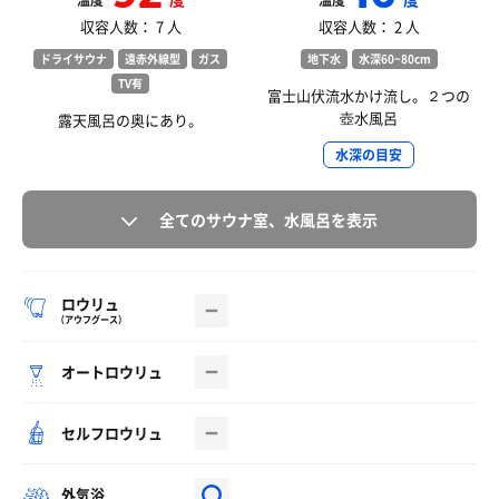
温度
温度
収容人数： 7 人
収容人数： 2 人
ドライサウナ
遠赤外線型
ガス
地下水
水深60~80cm
TV有
富士山伏流水かけ流し。２つの
壺水風呂
露天風呂の奥にあり。
水深の目安
全てのサウナ室、水風呂を表示
ロウリュ
（アウフグース）
オートロウリュ
セルフロウリュ
外気浴