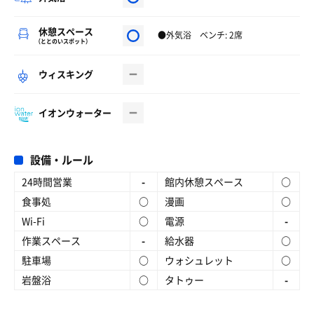
休憩スペース
●外気浴 ベンチ: 2席
（ととのいスポット）
ウィスキング
イオンウォーター
設備・ルール
24時間営業
-
館内休憩スペース
○
食事処
○
漫画
○
Wi-Fi
○
電源
-
作業スペース
-
給水器
○
駐車場
○
ウォシュレット
○
岩盤浴
○
タトゥー
-