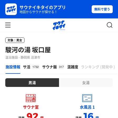
サウナイキタイのアプリ
無料で使う
地図からサウナが探せる！
対象：男女
駿河の湯 坂口屋
温浴施設 - 静岡県 沼津市
β
施設情報
サ活
サウナ飯
混雑度
ランキング
(
開発中
)
1732
317
男湯
女湯
サウナ室
水風呂 1
92
16
度
度