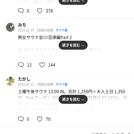
続きを読む
(そりゃ1年に一回だからね🤔笑🎂)
0
378
やって来ました！いよぉ〜ペンペン🙇‍♂🪭
想い出の産湯【駿河の湯 坂口屋】さん
みち
原点に久々の湯場です🤔
2025.02.25
1回目の訪問
サウナ飯
熟女サウナ会🧖‍♀️沼津編Part 2
坂口屋さんとの御縁は【サウナ】との出逢い
続きを読む
でもあります故…記念すべき日に
魚河岸丸天でランチして沼津港の風に吹かれ
湯っくりと訪問したくなる素敵な温浴施設です✨
小春日和みたいな暖かな日で
90℃
16℃
女
コートなど必要なく正面に見える富士山は
何度か語った事があるかも知れませんが
12
144
大分雪が溶けてるような感じだ🗻
🤔💭
富士山の定番のシルエット雪を被った状態は薄れて来てる
サウナ室から💪出て来たおじさんが
たかし
肩から湯気をモクモク💭させて出て来た
2025.04.12
1回目の訪問
サウナ飯
2湯目に選択したのは
光景を露天風呂から目の当たりにした事が
土曜午後サウナ 13:00 IN。合計 1,250円 = 大人土日 1,350
イケメン蒸男君こと磯村君推しのこちらへ
【サウナ】って何？？の扉を🚪開いた
円 - Webクーポン 100円。初訪問。下駄箱は 87 (はな)。合
続きを読む
サ友さん達も水が良いと絶賛しているので
💡キッカケであります🤔
計 1セット、1.2kg減。
行ってみたかった
富士山伏流水かけ流し水風呂、健康小径、ととのう。
90℃
16℃
男
インターのすぐ側で車でのアクセスは抜群だ
当時はノーヘル(サウナハット無)に
高台にある為、駿河湾の景色が望める立地
0
70
貸タオル(購入だったかな🧣)
#サウナ前口上
尻マット(もちろん借り)
「水がよければすべてよし」のお時間がやってまいりまし
玄関には富士山の雪解け水を汲むことが出来る素晴らしい
サウナのお作法🍵(もちろん無知🧠❌)