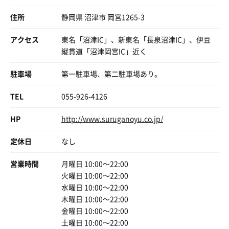
できる訳ですよ🤔💙ｷﾓﾁｨ…
形式。遠赤外線ストーブががんばってる。上段 4人、下段
長く浸かる必要なく
4人のキャパ。右側上部にあるテレビを見ながら蒸され
住所
静岡県 沼津市 岡宮1265-3
むしろ隣のぬる湯に浸かりたい
雨男の私は今日も曇り空🤔
る。ノンビリ長めに蒸されて滝汗。
露天風呂から見える景色は
水風呂。サウナ王も絶賛の水風呂は二つ。どちらもおひと
アクセス
東名「沼津IC」、新東名「長泉沼津IC」、伊豆
うたた寝湯も3人分あり
左手に沼津の夜景が🌃一望出来て✨
り様仕様でかけ流し。体感温度 16度。体中から呼吸をす
縦貫道「沼津岡宮IC」近く
コレも居心地良き
右手に餃子の王将さんが🥟笑
るように富士山の伏流水を取り込む。さっぱりとした肌感
覚で富士山に包まれながら昇天。
駐車場
第一駐車場、第二駐車場あり。
サウナ4セット堪能
今日は(も)二郎系ラーメン食べて来たので
外気浴。露天スペースのごろ寝畳処に寝ころんで休憩。天
帰りは真っ直ぐ帰ります…笑🚗
気もよくて最高すぎる。
内湯の薬湯もなかなか良き
TEL
055-926-4126
最後に水風呂に浸かって全身冷却。洗い場で全身を洗浄し
温いので浸かり心地良くて長居したくなるが
また今年も1年♨️サウナ🍜ラーメン
て終了。
2人入るといっぱいなので
HP
http://www.suruganoyu.co.jp/
📺相撲観戦
周りを見て譲り合い精神が必要だ
※9/14日から本場所スタート✨
定休日
なし
🎯ダーツ…そして🆕ゴルフ🏌
ここの内湯は天然温泉♨️で
アレだけ部屋から一歩も出たく無かった
100%源泉で
営業時間
月曜日 10:00〜22:00
コミュ障爆盛り人間の私が🈁まで
塩素が入っていない👏
変われたサウナ…コレからも💙あ
火曜日 10:00〜22:00
代わりのモノが入ってるとの事だが
水曜日 10:00〜22:00
名前を忘れちゃった
木曜日 10:00〜22:00
でも塩素特有の臭いがないのは
金曜日 10:00〜22:00
とても嬉しい☺️
土曜日 10:00〜22:00
塩化物泉で温まりが良い