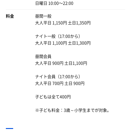
日曜日 10:00〜22:00
ここの特筆すべき点は
料金
昼間一般
富士の伏流水に天然温泉♨️
そしてこの景色だ
大人平日 1,150円 土日1,350円
上空を見上げると星空が✨
空気に濁りがなく星が綺麗に見える🤩
ナイト一般（17:00から）
コレらはここならではのプライスレス⭐️
大人平日 1,100円 土日1,300円
帰りに水を汲みコーヒーを淹れる
昼間会員
楽しみも頂いた
大人平日 900円 土日1,100円
素晴らしいひと時を有難うございました🙏
ナイト会員（17:00から）
大人平日 700円 土日 900円
子どもは全て400円
※子ども料金：3歳～小学生までが対象。