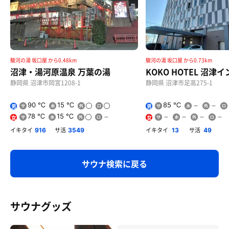
駿河の湯 坂口屋 から0.48km
駿河の湯 坂口屋 から0.73km
沼津・湯河原温泉 万葉の湯
KOKO HOTEL 沼津
静岡県 沼津市岡宮1208-1
静岡県 沼津市足高275-1
90 ℃
15 ℃
85 ℃
男
男
78 ℃
15 ℃
女
女
イキタイ
サ活
イキタイ
サ活
916
3549
13
49
サウナ検索に戻る
サウナグッズ