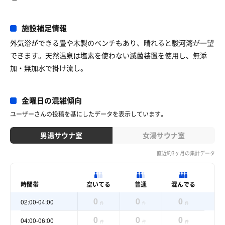
施設補足情報
外気浴ができる畳や木製のベンチもあり、晴れると駿河湾が一望
できます。天然温泉は塩素を使わない滅菌装置を使用し、無添
加・無加水で掛け流し。
金曜日の混雑傾向
ユーザーさんの投稿を基にしたデータを表示しています。
男湯サウナ室
女湯サウナ室
直近約3ヶ月の集計データ
時間帯
空いてる
普通
混んでる
0
0
0
02:00-04:00
件
件
件
0
0
0
04:00-06:00
件
件
件