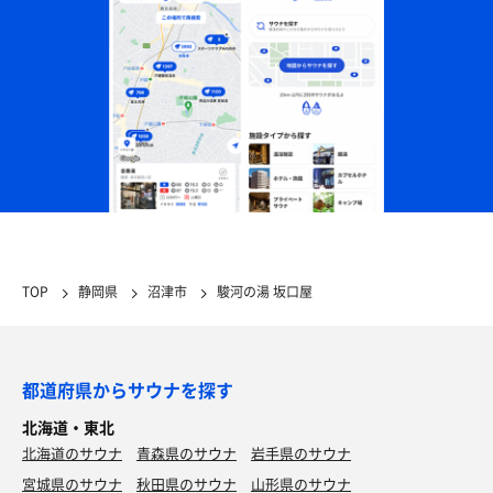
TOP
静岡県
沼津市
駿河の湯 坂口屋
油淋鶏単品 850円
ダイエットには鶏肉が必要。 油淋鶏のお肉ってもっと
都道府県からサウナを探す
あんなかんじだったよね。
北海道・東北
北海道のサウナ
青森県のサウナ
岩手県のサウナ
くり二郎肉3枚 麺大盛
宮城県のサウナ
秋田県のサウナ
山形県のサウナ