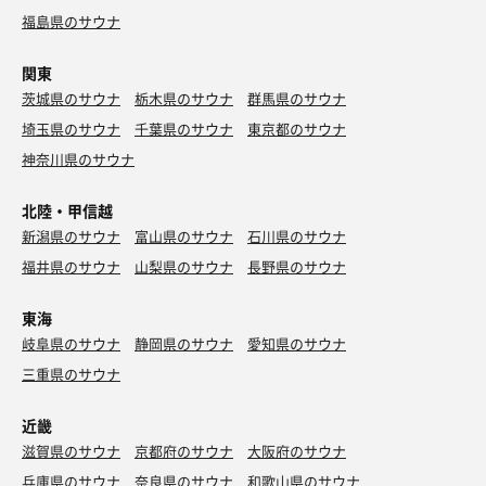
神ぶた🐷〜柔らかくて食べ応えあって好き過ぎる💙🍜
福島県のサウナ
🤔リピ有り！
関東
茨城県のサウナ
栃木県のサウナ
群馬県のサウナ
埼玉県のサウナ
千葉県のサウナ
東京都のサウナ
神奈川県のサウナ
北陸・甲信越
新潟県のサウナ
富山県のサウナ
石川県のサウナ
福井県のサウナ
山梨県のサウナ
長野県のサウナ
東海
岐阜県のサウナ
静岡県のサウナ
愛知県のサウナ
コナズチーズハンバーガー🍔
三重県のサウナ
バーガー🍔なんてペロリだぜ😋まいうー😆
近畿
滋賀県のサウナ
京都府のサウナ
大阪府のサウナ
兵庫県のサウナ
奈良県のサウナ
和歌山県のサウナ