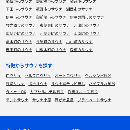
藤枝市のサウナ
御殿場市のサウナ
袋井市のサウナ
下田市のサウナ
裾野市のサウナ
湖西市のサウナ
伊豆市のサウナ
御前崎市のサウナ
伊豆の国市のサウナ
牧之原市のサウナ
東伊豆町のサウナ
河津町のサウナ
南伊豆町のサウナ
西伊豆町のサウナ
函南町のサウナ
清水町のサウナ
長泉町のサウナ
小山町のサウナ
吉田町のサウナ
川根本町のサウナ
森町のサウナ
特徴からサウナを探す
ロウリュ
セルフロウリュ
オートロウリュ
グルシン水風呂
銭湯サウナ
ボナサウナ
サウナ室テレビ無し
バイブラ水風呂
タトゥーOK
カプセルホテル有り
作業スペース有り
テントサウナ
サウナ小屋
湖が水風呂
プライベートサウナ