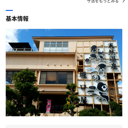
サ活をもっとみる
た。いかがお過ごしでしょうか。
サービスがある✨
気分爽快陶器の湯の水風呂は、富士山伏流水かけ流しだそ
水の恩恵をこちらで存分に味わえる
坂口屋さんのサウナ室はなんと！
うです。今からワックワクしております。
基本情報
前室があって🚪🤔🚪♨️
薬湯や駿河の湯などお風呂もたくさんあって、とても楽し
受付でJAFの会員証を見せ全員が
熱が逃げにくくてサウナ室のコンディションが
みです。
100円引きして頂けた😂有難い
変化しにくいんですよね✨
それでは、本日も己のサウナ道を追求する人生を楽しんで
そしてサウナストーブは太黒パイプの熱源🔥
まいります。
食堂はランチ営業が終了し
一旦休憩時間みたいで3階の休憩室で
初日に入った時はバラエティ番組📺を
#サウナ体験
夕方の営業が始まるまでこちらで
観ながらのんびり入ろうか…
入口手前に富士山の雪解け水。お茶、コーヒー、料理に違
歓談していた
むわぁちぃ゛ι(´Д｀υ)ｱ5分と入れませんでした笑
いが分かる男になりたい。
受付。Webクーポンを提示して、下駄箱の鍵を渡す。精算
17:00から食堂が開店し
とにかく熱いが頭の中を掛け巡って
バンドを受け取る。精算は退館時。
我々はデザートTime
それ以外考えられなくて…笑
窓辺で夕焼けの駿河湾と夕陽を眺め
あの、うっす〜いタオルを頭に巻いた所で
#サウナ飯
各自パフェやかき氷に舌鼓を打つ😋
効果はほぼありません🤔笑
2F にはレストランと休憩処。さっきお昼ごはん食べたば
かりだが、せっかくなのでいただこう。
お風呂で夕陽を眺めようとの話しが
私のサウナ活動を支えてくださった
花するがに Bダッシュ！
すっかり陽が沈みかける前に
【ベストサウナハット】さんのサウナハットを
サ飯は、油淋鶏 850円。期待してたのと形が違っててもイ
慌てて浴室に滑り込み
3年目もズーッと愛用しております🙇‍♂💙
ケおじなので口には出さない。
身を清め、露天風呂にて夕陽を拝む🙏
単品は定食のお値段から 350円引き。店員さんも分からな
夜の帷が降りていく様子
サウナハットには…💭
くて厨房に聞きに行っていたのを見ると、単品を頼むお客