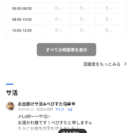
0
0
0
06:00-08:00
件
件
件
0
0
0
08:00-10:00
件
件
件
0
0
0
10:00-12:00
件
件
件
すべての時間帯を表示
混雑度をもっとみる
サ活
お出掛けサ活♨️べびすた🤔🥃🎯
2025.09.12
6回目の訪問
サとス
＋1
🎉Lv🆙〜〜🎊🤔✨
お湯かれ様です！べびすたと申します♨️
久々にお誕生日🗓を迎えました！